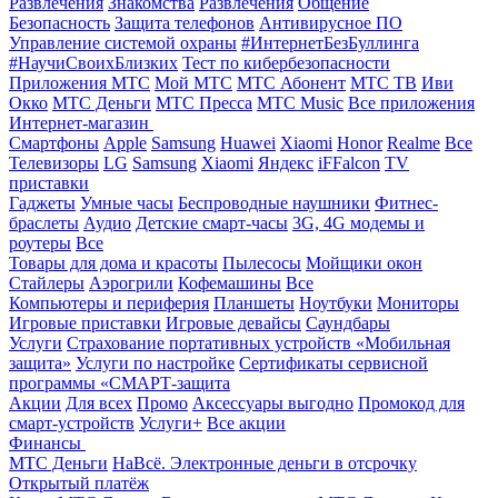
Развлечения
Знакомства
Развлечения
Общение
Безопасность
Защита телефонов
Антивирусное ПО
Управление системой охраны
#ИнтернетБезБуллинга
#НаучиСвоихБлизких
Тест по кибербезопасности
Приложения МТС
Мой МТС
МТС Абонент
МТС ТВ
Иви
Окко
МТС Деньги
МТС Пресса
МТС Music
Все приложения
Интернет-магазин
Смартфоны
Apple
Samsung
Huawei
Xiaomi
Honor
Realme
Все
Телевизоры
LG
Samsung
Xiaomi
Яндекс
iFFalcon
TV
приставки
Гаджеты
Умные часы
Беспроводные наушники
Фитнес-
браслеты
Аудио
Детские смарт-часы
3G, 4G модемы и
роутеры
Все
Товары для дома и красоты
Пылесосы
Мойщики окон
Стайлеры
Аэрогрили
Кофемашины
Все
Компьютеры и периферия
Планшеты
Ноутбуки
Мониторы
Игровые приставки
Игровые девайсы
Саундбары
Услуги
Страхование портативных устройств «Мобильная
защита»
Услуги по настройке
Сертификаты сервисной
программы «СМАРТ-защита
Акции
Для всех
Промо
Аксессуары выгодно
Промокод для
смарт-устройств
Услуги+
Все акции
Финансы
МТС Деньги
НаВсё. Электронные деньги в отсрочку
Открытый платёж