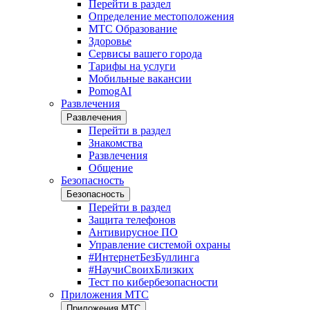
Перейти в раздел
Определение местоположения
МТС Образование
Здоровье
Сервисы вашего города
Тарифы на услуги
Мобильные вакансии
PomogAI
Развлечения
Развлечения
Перейти в раздел
Знакомства
Развлечения
Общение
Безопасность
Безопасность
Перейти в раздел
Защита телефонов
Антивирусное ПО
Управление системой охраны
#ИнтернетБезБуллинга
#НаучиСвоихБлизких
Тест по кибербезопасности
Приложения МТС
Приложения МТС