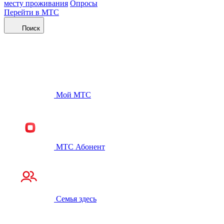
месту проживания
Опросы
Перейти в МТС
Поиск
Мой МТС
МТС Абонент
Семья здесь