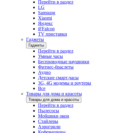
Перейти в раздел
LG
Samsung
Xiaomi
Яндекс
iFFalcon
TV приставки
Гаджеты
Гаджеты
Перейти в раздел
Умные часы
Беспроводные наушники
Фитнес-браслеты
Аудио
Детские смарт-часы
3G, 4G модемы и роутеры
Все
Товары для дома и красоты
Товары для дома и красоты
Перейти в раздел
Пылесосы
Мойщики окон
Стайлеры
Аэрогрили
Кофемашины