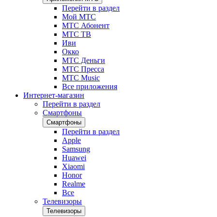
Перейти в раздел
Мой МТС
МТС Абонент
МТС ТВ
Иви
Окко
МТС Деньги
МТС Пресса
МТС Music
Все приложения
Интернет-магазин
Перейти в раздел
Смартфоны
Смартфоны
Перейти в раздел
Apple
Samsung
Huawei
Xiaomi
Honor
Realme
Все
Телевизоры
Телевизоры