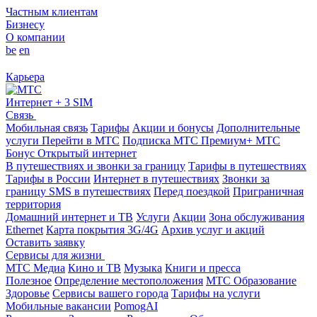
Частным клиентам
Бизнесу
О компании
be
en
Карьера
Интернет + 3 SIM
Связь
Мобильная связь
Тарифы
Акции и бонусы
Дополнительные
услуги
Перейти в МТС
Подписка МТС Премиум+
МТС
Бонус
Открытый интернет
В путешествиях и звонки за границу
Тарифы в путешествиях
Тарифы в России
Интернет в путешествиях
Звонки за
границу
SMS в путешествиях
Перед поездкой
Приграничная
территория
Домашний интернет и ТВ
Услуги
Акции
Зона обслуживания
Ethernet
Карта покрытия 3G/4G
Архив услуг и акций
Оставить заявку
Сервисы для жизни
МТС Медиа
Кино и ТВ
Музыка
Книги и пресса
Полезное
Определение местоположения
МТС Образование
Здоровье
Сервисы вашего города
Тарифы на услуги
Мобильные вакансии
PomogAI