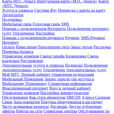
Карта МТС Деньги
Виртуальная карта «МТС Деньги»
Карта
«МТС Деньги»
Услуги и сервисы
Система iPay
Переводы с карты на карту
Автоплатёж
Поддержка
Мобильная связь
Голосовая связь
SMS
Помощь с подключением Интернета
Подключение интернет-
услуг
Отключение
Настройки
Помощь с подключением роуминга
Роуминг
SMS-Роуминг
Интернет
Оплата
Начисления
Пополнения счета
Заказ счетов
Рассрочка
Проверка баланса
Управление номером
Смена тарифа
Блокировка
Смена
владельца
Расторжение
Дополнительные услуги и сервисы
Подписки
Подключение
дополнительных услуг
Отключение дополнительных услуг
Мой МТС
Личный кабинет управления подписками
Мобильный Помощник
Запрос пароля для доступа к
Мобильному Помощнику
Справочная информация
Фиксированный интернет
Вход в личный кабинет
Управление номером
Настройки маршрутизатора
Обслуживание
Как стать абонентом
SIM ON
Адреса Салонов
Связи
Зона покрытия
Покупка оборудования в рассрочку
Часто задаваемые вопросы
Договоры
Другие публичные
оферты
Работы на сети
Сервисные центры
Обслуживание по