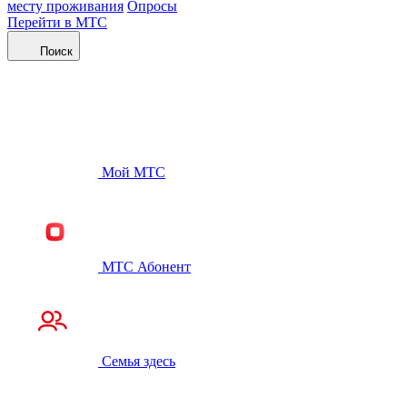
месту проживания
Опросы
Перейти в МТС
Поиск
Мой МТС
МТС Абонент
Семья здесь