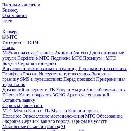
Частным клиентам
Бизнесу
О компании
be
en
Карьера
Интернет + 3 SIM
Связь
Мобильная связь
Тарифы
Акции и бонусы
Дополнительные
услуги
Перейти в МТС
Подписка МТС Премиум+
МТС
Бонус
Открытый интернет
В путешествиях и звонки за границу
Тарифы в путешествиях
Тарифы в России
Интернет в путешествиях
Звонки за
границу
SMS в путешествиях
Перед поездкой
Приграничная
территория
Домашний интернет и ТВ
Услуги
Акции
Зона обслуживания
Ethernet
Карта покрытия 3G/4G
Архив услуг и акций
Оставить заявку
Сервисы для жизни
МТС Медиа
Кино и ТВ
Музыка
Книги и пресса
Полезное
Определение местоположения
МТС Образование
Здоровье
Сервисы вашего города
Тарифы на услуги
Мобильные вакансии
PomogAI