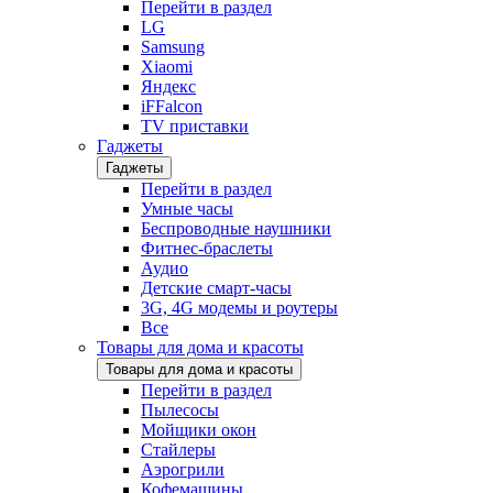
Перейти в раздел
LG
Samsung
Xiaomi
Яндекс
iFFalcon
TV приставки
Гаджеты
Гаджеты
Перейти в раздел
Умные часы
Беспроводные наушники
Фитнес-браслеты
Аудио
Детские смарт-часы
3G, 4G модемы и роутеры
Все
Товары для дома и красоты
Товары для дома и красоты
Перейти в раздел
Пылесосы
Мойщики окон
Стайлеры
Аэрогрили
Кофемашины