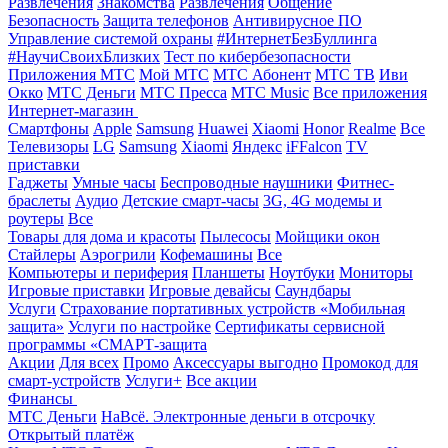
Развлечения
Знакомства
Развлечения
Общение
Безопасность
Защита телефонов
Антивирусное ПО
Управление системой охраны
#ИнтернетБезБуллинга
#НаучиСвоихБлизких
Тест по кибербезопасности
Приложения МТС
Мой МТС
МТС Абонент
МТС ТВ
Иви
Окко
МТС Деньги
МТС Пресса
МТС Music
Все приложения
Интернет-магазин
Смартфоны
Apple
Samsung
Huawei
Xiaomi
Honor
Realme
Все
Телевизоры
LG
Samsung
Xiaomi
Яндекс
iFFalcon
TV
приставки
Гаджеты
Умные часы
Беспроводные наушники
Фитнес-
браслеты
Аудио
Детские смарт-часы
3G, 4G модемы и
роутеры
Все
Товары для дома и красоты
Пылесосы
Мойщики окон
Стайлеры
Аэрогрили
Кофемашины
Все
Компьютеры и периферия
Планшеты
Ноутбуки
Мониторы
Игровые приставки
Игровые девайсы
Саундбары
Услуги
Страхование портативных устройств «Мобильная
защита»
Услуги по настройке
Сертификаты сервисной
программы «СМАРТ-защита
Акции
Для всех
Промо
Аксессуары выгодно
Промокод для
смарт-устройств
Услуги+
Все акции
Финансы
МТС Деньги
НаВсё. Электронные деньги в отсрочку
Открытый платёж