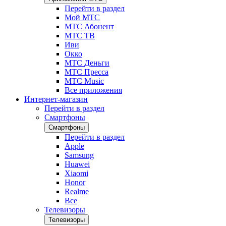
Перейти в раздел
Мой МТС
МТС Абонент
МТС ТВ
Иви
Окко
МТС Деньги
МТС Пресса
МТС Music
Все приложения
Интернет-магазин
Перейти в раздел
Смартфоны
Смартфоны
Перейти в раздел
Apple
Samsung
Huawei
Xiaomi
Honor
Realme
Все
Телевизоры
Телевизоры