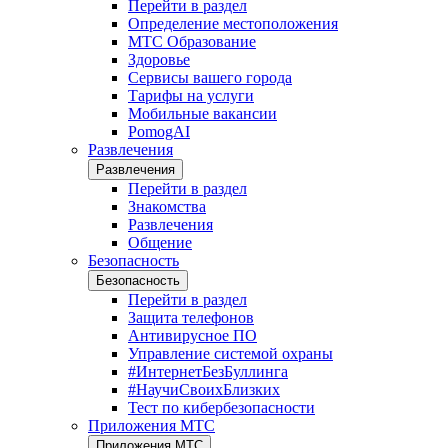
Перейти в раздел
Определение местоположения
МТС Образование
Здоровье
Сервисы вашего города
Тарифы на услуги
Мобильные вакансии
PomogAI
Развлечения
Развлечения
Перейти в раздел
Знакомства
Развлечения
Общение
Безопасность
Безопасность
Перейти в раздел
Защита телефонов
Антивирусное ПО
Управление системой охраны
#ИнтернетБезБуллинга
#НаучиСвоихБлизких
Тест по кибербезопасности
Приложения МТС
Приложения МТС