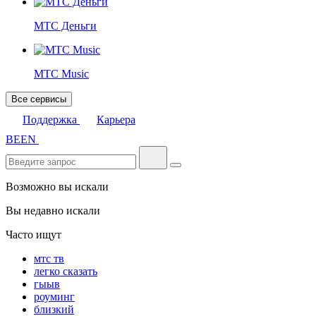
МТС Деньги
МТС Music
Все сервисы
Поддержка
Карьера
BE
EN
Возможно вы искали
Вы недавно искали
Часто ищут
мтс тв
легко сказать
гыыв
роуминг
близкий