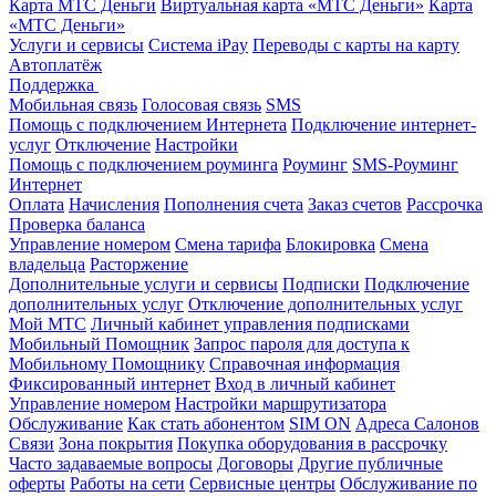
Карта МТС Деньги
Виртуальная карта «МТС Деньги»
Карта
«МТС Деньги»
Услуги и сервисы
Система iPay
Переводы с карты на карту
Автоплатёж
Поддержка
Мобильная связь
Голосовая связь
SMS
Помощь с подключением Интернета
Подключение интернет-
услуг
Отключение
Настройки
Помощь с подключением роуминга
Роуминг
SMS-Роуминг
Интернет
Оплата
Начисления
Пополнения счета
Заказ счетов
Рассрочка
Проверка баланса
Управление номером
Смена тарифа
Блокировка
Смена
владельца
Расторжение
Дополнительные услуги и сервисы
Подписки
Подключение
дополнительных услуг
Отключение дополнительных услуг
Мой МТС
Личный кабинет управления подписками
Мобильный Помощник
Запрос пароля для доступа к
Мобильному Помощнику
Справочная информация
Фиксированный интернет
Вход в личный кабинет
Управление номером
Настройки маршрутизатора
Обслуживание
Как стать абонентом
SIM ON
Адреса Салонов
Связи
Зона покрытия
Покупка оборудования в рассрочку
Часто задаваемые вопросы
Договоры
Другие публичные
оферты
Работы на сети
Сервисные центры
Обслуживание по