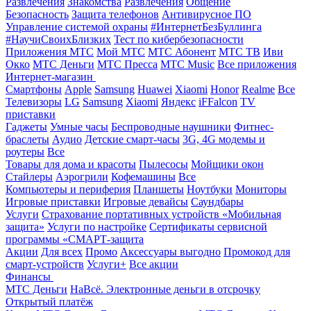
Развлечения
Знакомства
Развлечения
Общение
Безопасность
Защита телефонов
Антивирусное ПО
Управление системой охраны
#ИнтернетБезБуллинга
#НаучиСвоихБлизких
Тест по кибербезопасности
Приложения МТС
Мой МТС
МТС Абонент
МТС ТВ
Иви
Окко
МТС Деньги
МТС Пресса
МТС Music
Все приложения
Интернет-магазин
Смартфоны
Apple
Samsung
Huawei
Xiaomi
Honor
Realme
Все
Телевизоры
LG
Samsung
Xiaomi
Яндекс
iFFalcon
TV
приставки
Гаджеты
Умные часы
Беспроводные наушники
Фитнес-
браслеты
Аудио
Детские смарт-часы
3G, 4G модемы и
роутеры
Все
Товары для дома и красоты
Пылесосы
Мойщики окон
Стайлеры
Аэрогрили
Кофемашины
Все
Компьютеры и периферия
Планшеты
Ноутбуки
Мониторы
Игровые приставки
Игровые девайсы
Саундбары
Услуги
Страхование портативных устройств «Мобильная
защита»
Услуги по настройке
Сертификаты сервисной
программы «СМАРТ-защита
Акции
Для всех
Промо
Аксессуары выгодно
Промокод для
смарт-устройств
Услуги+
Все акции
Финансы
МТС Деньги
НаВсё. Электронные деньги в отсрочку
Открытый платёж