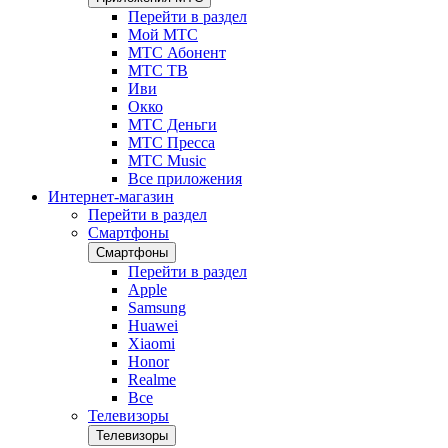
Перейти в раздел
Мой МТС
МТС Абонент
МТС ТВ
Иви
Окко
МТС Деньги
МТС Пресса
МТС Music
Все приложения
Интернет-магазин
Перейти в раздел
Смартфоны
Смартфоны
Перейти в раздел
Apple
Samsung
Huawei
Xiaomi
Honor
Realme
Все
Телевизоры
Телевизоры