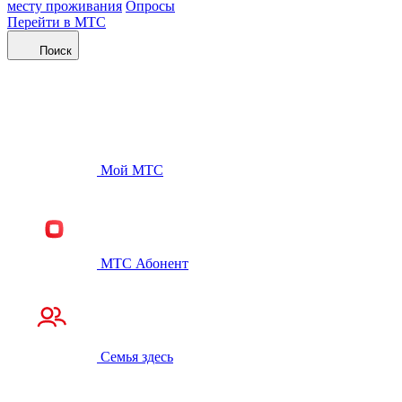
месту проживания
Опросы
Перейти в МТС
Поиск
Мой МТС
МТС Абонент
Семья здесь