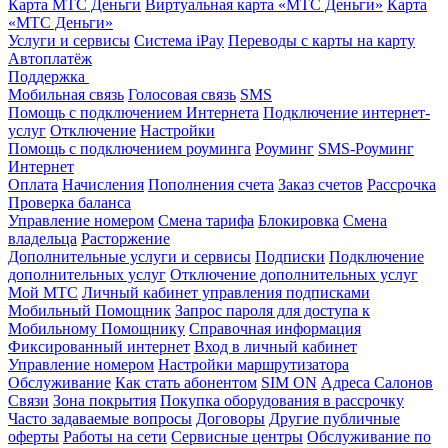
Карта МТС Деньги
Виртуальная карта «МТС Деньги»
Карта
«МТС Деньги»
Услуги и сервисы
Система iPay
Переводы с карты на карту
Автоплатёж
Поддержка
Мобильная связь
Голосовая связь
SMS
Помощь с подключением Интернета
Подключение интернет-
услуг
Отключение
Настройки
Помощь с подключением роуминга
Роуминг
SMS-Роуминг
Интернет
Оплата
Начисления
Пополнения счета
Заказ счетов
Рассрочка
Проверка баланса
Управление номером
Смена тарифа
Блокировка
Смена
владельца
Расторжение
Дополнительные услуги и сервисы
Подписки
Подключение
дополнительных услуг
Отключение дополнительных услуг
Мой МТС
Личный кабинет управления подписками
Мобильный Помощник
Запрос пароля для доступа к
Мобильному Помощнику
Справочная информация
Фиксированный интернет
Вход в личный кабинет
Управление номером
Настройки маршрутизатора
Обслуживание
Как стать абонентом
SIM ON
Адреса Салонов
Связи
Зона покрытия
Покупка оборудования в рассрочку
Часто задаваемые вопросы
Договоры
Другие публичные
оферты
Работы на сети
Сервисные центры
Обслуживание по