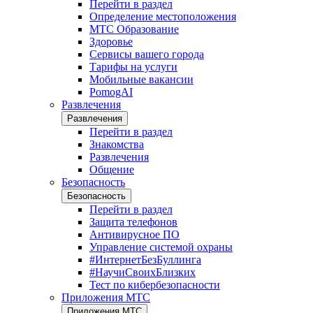
Перейти в раздел
Определение местоположения
МТС Образование
Здоровье
Сервисы вашего города
Тарифы на услуги
Мобильные вакансии
PomogAI
Развлечения
Развлечения
Перейти в раздел
Знакомства
Развлечения
Общение
Безопасность
Безопасность
Перейти в раздел
Защита телефонов
Антивирусное ПО
Управление системой охраны
#ИнтернетБезБуллинга
#НаучиСвоихБлизких
Тест по кибербезопасности
Приложения МТС
Приложения МТС