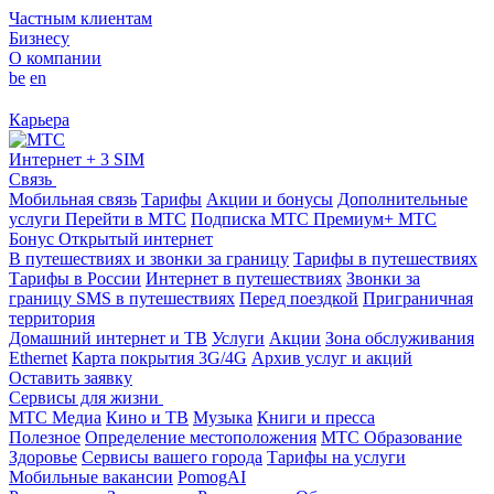
Частным клиентам
Бизнесу
О компании
be
en
Карьера
Интернет + 3 SIM
Связь
Мобильная связь
Тарифы
Акции и бонусы
Дополнительные
услуги
Перейти в МТС
Подписка МТС Премиум+
МТС
Бонус
Открытый интернет
В путешествиях и звонки за границу
Тарифы в путешествиях
Тарифы в России
Интернет в путешествиях
Звонки за
границу
SMS в путешествиях
Перед поездкой
Приграничная
территория
Домашний интернет и ТВ
Услуги
Акции
Зона обслуживания
Ethernet
Карта покрытия 3G/4G
Архив услуг и акций
Оставить заявку
Сервисы для жизни
МТС Медиа
Кино и ТВ
Музыка
Книги и пресса
Полезное
Определение местоположения
МТС Образование
Здоровье
Сервисы вашего города
Тарифы на услуги
Мобильные вакансии
PomogAI