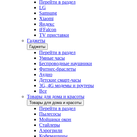
Перейти в раздел
LG
Samsung
Xiaomi
Яндекс
iFFalcon
TV приставки
Гаджеты
Гаджеты
Перейти в раздел
Умные часы
Беспроводные наушники
Фитнес-браслеты
Аудио
Детские смарт-часы
3G, 4G модемы и роутеры
Все
Товары для дома и красоты
Товары для дома и красоты
Перейти в раздел
Пылесосы
Мойщики окон
Стайлеры
Аэрогрили
Кофемашины