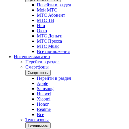
Перейти в раздел
Мой МТС
МТС Абонент
МТС ТВ
Иви
Окко
МТС Деньги
МТС Пресса
МТС Music
Все приложения
Интернет-магазин
Перейти в раздел
Смартфоны
Смартфоны
Перейти в раздел
Apple
Samsung
Huawei
Xiaomi
Honor
Realme
Все
Телевизоры
Телевизоры