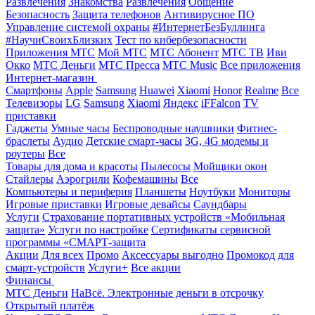
Развлечения
Знакомства
Развлечения
Общение
Безопасность
Защита телефонов
Антивирусное ПО
Управление системой охраны
#ИнтернетБезБуллинга
#НаучиСвоихБлизких
Тест по кибербезопасности
Приложения МТС
Мой МТС
МТС Абонент
МТС ТВ
Иви
Окко
МТС Деньги
МТС Пресса
МТС Music
Все приложения
Интернет-магазин
Смартфоны
Apple
Samsung
Huawei
Xiaomi
Honor
Realme
Все
Телевизоры
LG
Samsung
Xiaomi
Яндекс
iFFalcon
TV
приставки
Гаджеты
Умные часы
Беспроводные наушники
Фитнес-
браслеты
Аудио
Детские смарт-часы
3G, 4G модемы и
роутеры
Все
Товары для дома и красоты
Пылесосы
Мойщики окон
Стайлеры
Аэрогрили
Кофемашины
Все
Компьютеры и периферия
Планшеты
Ноутбуки
Мониторы
Игровые приставки
Игровые девайсы
Саундбары
Услуги
Страхование портативных устройств «Мобильная
защита»
Услуги по настройке
Сертификаты сервисной
программы «СМАРТ-защита
Акции
Для всех
Промо
Аксессуары выгодно
Промокод для
смарт-устройств
Услуги+
Все акции
Финансы
МТС Деньги
НаВсё. Электронные деньги в отсрочку
Открытый платёж