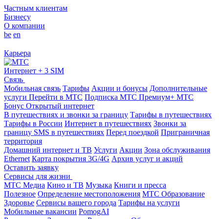
Частным клиентам
Бизнесу
О компании
be
en
Карьера
Интернет + 3 SIM
Связь
Мобильная связь
Тарифы
Акции и бонусы
Дополнительные
услуги
Перейти в МТС
Подписка МТС Премиум+
МТС
Бонус
Открытый интернет
В путешествиях и звонки за границу
Тарифы в путешествиях
Тарифы в России
Интернет в путешествиях
Звонки за
границу
SMS в путешествиях
Перед поездкой
Приграничная
территория
Домашний интернет и ТВ
Услуги
Акции
Зона обслуживания
Ethernet
Карта покрытия 3G/4G
Архив услуг и акций
Оставить заявку
Сервисы для жизни
МТС Медиа
Кино и ТВ
Музыка
Книги и пресса
Полезное
Определение местоположения
МТС Образование
Здоровье
Сервисы вашего города
Тарифы на услуги
Мобильные вакансии
PomogAI