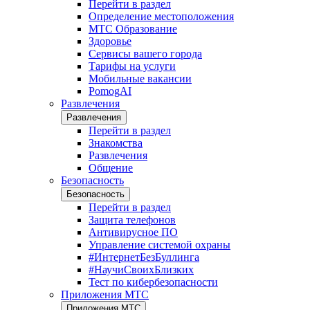
Перейти в раздел
Определение местоположения
МТС Образование
Здоровье
Сервисы вашего города
Тарифы на услуги
Мобильные вакансии
PomogAI
Развлечения
Развлечения
Перейти в раздел
Знакомства
Развлечения
Общение
Безопасность
Безопасность
Перейти в раздел
Защита телефонов
Антивирусное ПО
Управление системой охраны
#ИнтернетБезБуллинга
#НаучиСвоихБлизких
Тест по кибербезопасности
Приложения МТС
Приложения МТС