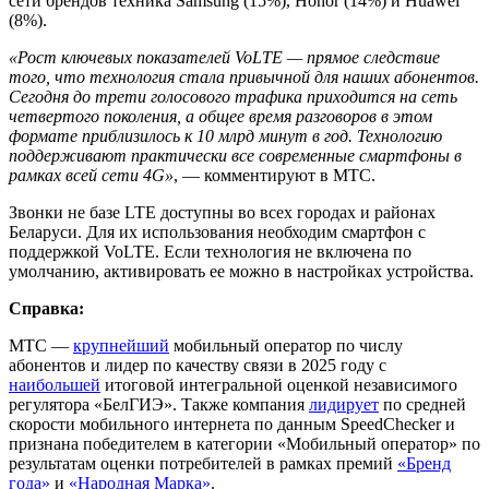
сети брендов техника Samsung (15%), Honor (14%) и Huawei
(8%).
«Рост ключевых показателей VoLTE — прямое следствие
того, что технология стала привычной для наших абонентов.
Сегодня до трети голосового трафика приходится на сеть
четвертого поколения, а общее время разговоров в этом
формате приблизилось к 10 млрд минут в год. Технологию
поддерживают практически все современные смартфоны в
рамках всей сети 4G»
, — комментируют в МТС.
Звонки не базе LTE доступны во всех городах и районах
Беларуси. Для их использования необходим смартфон с
поддержкой VoLTE. Если технология не включена по
умолчанию, активировать ее можно в настройках устройства.
Справка:
МТС —
крупнейший
мобильный оператор по числу
абонентов и лидер по качеству связи в 2025 году с
наибольшей
итоговой интегральной оценкой независимого
регулятора «БелГИЭ». Также компания
лидирует
по средней
скорости мобильного интернета по данным SpeedChecker и
признана победителем в категории «Мобильный оператор» по
результатам оценки потребителей в рамках премий
«Бренд
года»
и
«Народная Марка»
.