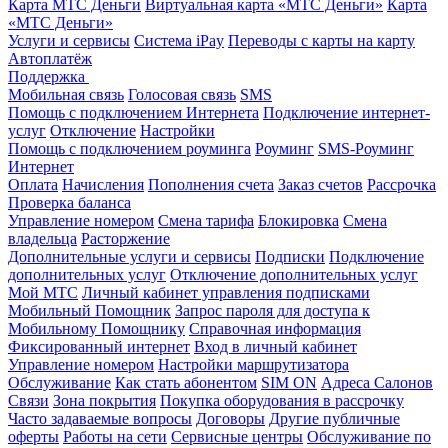
Карта МТС Деньги
Виртуальная карта «МТС Деньги»
Карта
«МТС Деньги»
Услуги и сервисы
Система iPay
Переводы с карты на карту
Автоплатёж
Поддержка
Мобильная связь
Голосовая связь
SMS
Помощь с подключением Интернета
Подключение интернет-
услуг
Отключение
Настройки
Помощь с подключением роуминга
Роуминг
SMS-Роуминг
Интернет
Оплата
Начисления
Пополнения счета
Заказ счетов
Рассрочка
Проверка баланса
Управление номером
Смена тарифа
Блокировка
Смена
владельца
Расторжение
Дополнительные услуги и сервисы
Подписки
Подключение
дополнительных услуг
Отключение дополнительных услуг
Мой МТС
Личный кабинет управления подписками
Мобильный Помощник
Запрос пароля для доступа к
Мобильному Помощнику
Справочная информация
Фиксированный интернет
Вход в личный кабинет
Управление номером
Настройки маршрутизатора
Обслуживание
Как стать абонентом
SIM ON
Адреса Салонов
Связи
Зона покрытия
Покупка оборудования в рассрочку
Часто задаваемые вопросы
Договоры
Другие публичные
оферты
Работы на сети
Сервисные центры
Обслуживание по