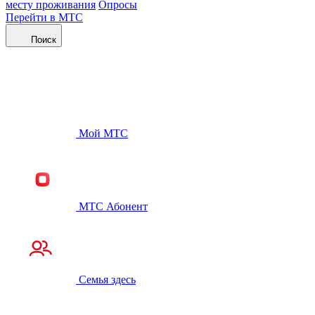
месту проживания
Опросы
Перейти в МТС
Поиск
Мой МТС
МТС Абонент
Семья здесь