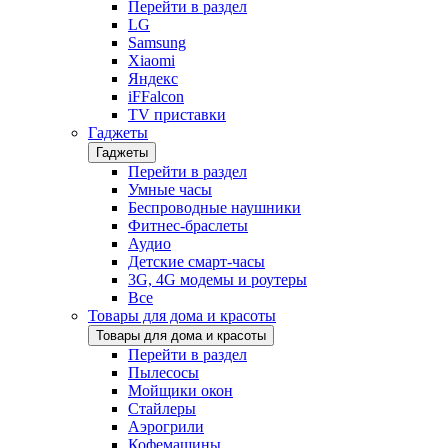
Перейти в раздел
LG
Samsung
Xiaomi
Яндекс
iFFalcon
TV приставки
Гаджеты
Гаджеты
Перейти в раздел
Умные часы
Беспроводные наушники
Фитнес-браслеты
Аудио
Детские смарт-часы
3G, 4G модемы и роутеры
Все
Товары для дома и красоты
Товары для дома и красоты
Перейти в раздел
Пылесосы
Мойщики окон
Стайлеры
Аэрогрили
Кофемашины