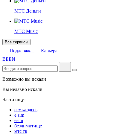
МТС Деньги
МТС Music
Все сервисы
Поддержка
Карьера
BE
EN
Возможно вы искали
Вы недавно искали
Часто ищут
семья здесь
e sim
esim
безлимитище
мтс тв