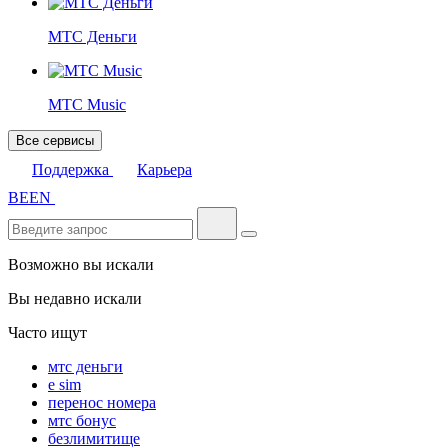
МТС Деньги
МТС Music
Все сервисы
Поддержка
Карьера
BE
EN
Возможно вы искали
Вы недавно искали
Часто ищут
мтс деньги
e sim
перенос номера
мтс бонус
безлимитище