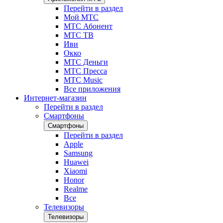
Перейти в раздел
Мой МТС
МТС Абонент
МТС ТВ
Иви
Окко
МТС Деньги
МТС Пресса
МТС Music
Все приложения
Интернет-магазин
Перейти в раздел
Смартфоны
Смартфоны
Перейти в раздел
Apple
Samsung
Huawei
Xiaomi
Honor
Realme
Все
Телевизоры
Телевизоры