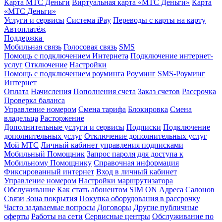
Карта МТС Деньги
Виртуальная карта «МТС Деньги»
Карта
«МТС Деньги»
Услуги и сервисы
Система iPay
Переводы с карты на карту
Автоплатёж
Поддержка
Мобильная связь
Голосовая связь
SMS
Помощь с подключением Интернета
Подключение интернет-
услуг
Отключение
Настройки
Помощь с подключением роуминга
Роуминг
SMS-Роуминг
Интернет
Оплата
Начисления
Пополнения счета
Заказ счетов
Рассрочка
Проверка баланса
Управление номером
Смена тарифа
Блокировка
Смена
владельца
Расторжение
Дополнительные услуги и сервисы
Подписки
Подключение
дополнительных услуг
Отключение дополнительных услуг
Мой МТС
Личный кабинет управления подписками
Мобильный Помощник
Запрос пароля для доступа к
Мобильному Помощнику
Справочная информация
Фиксированный интернет
Вход в личный кабинет
Управление номером
Настройки маршрутизатора
Обслуживание
Как стать абонентом
SIM ON
Адреса Салонов
Связи
Зона покрытия
Покупка оборудования в рассрочку
Часто задаваемые вопросы
Договоры
Другие публичные
оферты
Работы на сети
Сервисные центры
Обслуживание по