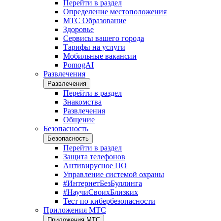
Перейти в раздел
Определение местоположения
МТС Образование
Здоровье
Сервисы вашего города
Тарифы на услуги
Мобильные вакансии
PomogAI
Развлечения
Развлечения
Перейти в раздел
Знакомства
Развлечения
Общение
Безопасность
Безопасность
Перейти в раздел
Защита телефонов
Антивирусное ПО
Управление системой охраны
#ИнтернетБезБуллинга
#НаучиСвоихБлизких
Тест по кибербезопасности
Приложения МТС
Приложения МТС