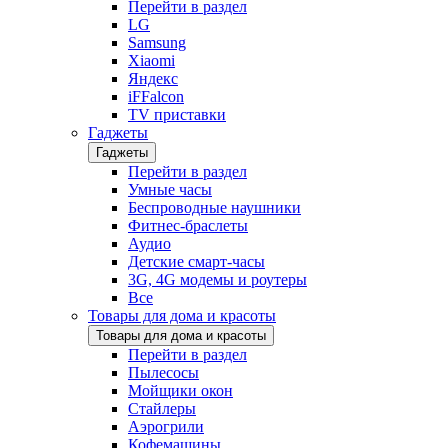
Перейти в раздел
LG
Samsung
Xiaomi
Яндекс
iFFalcon
TV приставки
Гаджеты
Гаджеты
Перейти в раздел
Умные часы
Беспроводные наушники
Фитнес-браслеты
Аудио
Детские смарт-часы
3G, 4G модемы и роутеры
Все
Товары для дома и красоты
Товары для дома и красоты
Перейти в раздел
Пылесосы
Мойщики окон
Стайлеры
Аэрогрили
Кофемашины