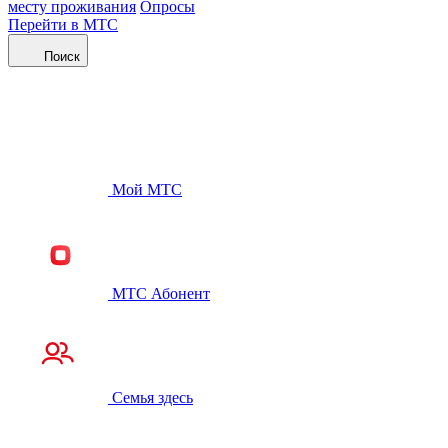
месту проживания
Опросы
Перейти в МТС
Поиск
Мой МТС
МТС Абонент
Семья здесь