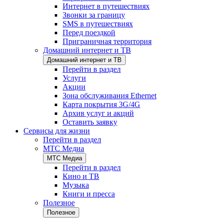
Интернет в путешествиях
Звонки за границу
SMS в путешествиях
Перед поездкой
Приграничная территория
Домашний интернет и ТВ
Домашний интернет и ТВ
Перейти в раздел
Услуги
Акции
Зона обслуживания Ethernet
Карта покрытия 3G/4G
Архив услуг и акций
Оставить заявку
Сервисы для жизни
Перейти в раздел
МТС Медиа
МТС Медиа
Перейти в раздел
Кино и ТВ
Музыка
Книги и пресса
Полезное
Полезное