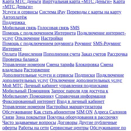
Карта МТС Деньги
Виртуальная карта «МТС Деньги»
Карта
«МТС Деньги»
Услуги и сервисы
Система iPay
Переводы с карты на карту
Автоплатёж
Поддержка
Мобильная связь
Голосовая связь
SMS
Помощь с подключением Интернета
Подключение интернет-
услуг
Отключение
Настройки
Помощь с подключением роуминга
Роуминг
SMS-Роуминг
Интернет
Оплата
Начисления
Пополнения счета
Заказ счетов
Рассрочка
Проверка баланса
Управление номером
Смена тарифа
Блокировка
Смена
владельца
Расторжение
Дополнительные услуги и сервисы
Подписки
Подключение
дополнительных услуг
Отключение дополнительных услуг
Мой МТС
Личный кабинет управления подписками
Мобильный Помощник
Запрос пароля для доступа к
Мобильному Помощнику
Справочная информация
Фиксированный интернет
Вход в личный кабинет
Управление номером
Настройки маршрутизатора
Обслуживание
Как стать абонентом
SIM ON
Адреса Салонов
Связи
Зона покрытия
Покупка оборудования в рассрочку
Часто задаваемые вопросы
Договоры
Другие публичные
оферты
Работы на сети
Сервисные центры
Обслуживание по