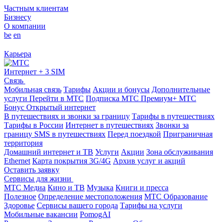
Частным клиентам
Бизнесу
О компании
be
en
Карьера
Интернет + 3 SIM
Связь
Мобильная связь
Тарифы
Акции и бонусы
Дополнительные
услуги
Перейти в МТС
Подписка МТС Премиум+
МТС
Бонус
Открытый интернет
В путешествиях и звонки за границу
Тарифы в путешествиях
Тарифы в России
Интернет в путешествиях
Звонки за
границу
SMS в путешествиях
Перед поездкой
Приграничная
территория
Домашний интернет и ТВ
Услуги
Акции
Зона обслуживания
Ethernet
Карта покрытия 3G/4G
Архив услуг и акций
Оставить заявку
Сервисы для жизни
МТС Медиа
Кино и ТВ
Музыка
Книги и пресса
Полезное
Определение местоположения
МТС Образование
Здоровье
Сервисы вашего города
Тарифы на услуги
Мобильные вакансии
PomogAI