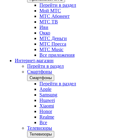
Перейти в раздел
Мой МТС
МТС Абонент
МТС ТВ
Иви
Окко
МТС Деньги
МТС Пресса
МТС Music
Все приложения
Интернет-магазин
Перейти в раздел
Смартфоны
Смартфоны
Перейти в раздел
Apple
Samsung
Huawei
Xiaomi
Honor
Realme
Все
Телевизоры
Телевизоры