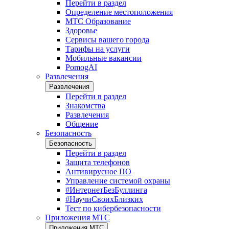
Перейти в раздел
Определение местоположения
МТС Образование
Здоровье
Сервисы вашего города
Тарифы на услуги
Мобильные вакансии
PomogAI
Развлечения
Развлечения
Перейти в раздел
Знакомства
Развлечения
Общение
Безопасность
Безопасность
Перейти в раздел
Защита телефонов
Антивирусное ПО
Управление системой охраны
#ИнтернетБезБуллинга
#НаучиСвоихБлизких
Тест по кибербезопасности
Приложения МТС
Приложения МТС