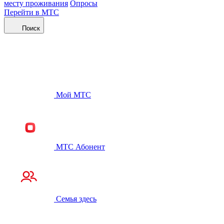
месту проживания
Опросы
Перейти в МТС
Поиск
Мой МТС
МТС Абонент
Семья здесь