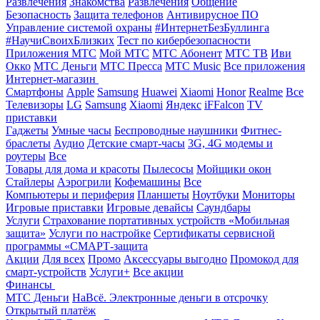
Развлечения
Знакомства
Развлечения
Общение
Безопасность
Защита телефонов
Антивирусное ПО
Управление системой охраны
#ИнтернетБезБуллинга
#НаучиСвоихБлизких
Тест по кибербезопасности
Приложения МТС
Мой МТС
МТС Абонент
МТС ТВ
Иви
Окко
МТС Деньги
МТС Пресса
МТС Music
Все приложения
Интернет-магазин
Смартфоны
Apple
Samsung
Huawei
Xiaomi
Honor
Realme
Все
Телевизоры
LG
Samsung
Xiaomi
Яндекс
iFFalcon
TV
приставки
Гаджеты
Умные часы
Беспроводные наушники
Фитнес-
браслеты
Аудио
Детские смарт-часы
3G, 4G модемы и
роутеры
Все
Товары для дома и красоты
Пылесосы
Мойщики окон
Стайлеры
Аэрогрили
Кофемашины
Все
Компьютеры и периферия
Планшеты
Ноутбуки
Мониторы
Игровые приставки
Игровые девайсы
Саундбары
Услуги
Страхование портативных устройств «Мобильная
защита»
Услуги по настройке
Сертификаты сервисной
программы «СМАРТ-защита
Акции
Для всех
Промо
Аксессуары выгодно
Промокод для
смарт-устройств
Услуги+
Все акции
Финансы
МТС Деньги
НаВсё. Электронные деньги в отсрочку
Открытый платёж