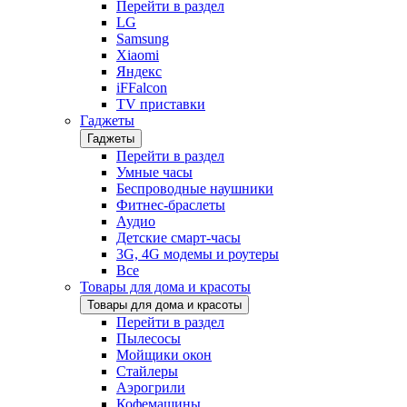
Перейти в раздел
LG
Samsung
Xiaomi
Яндекс
iFFalcon
TV приставки
Гаджеты
Гаджеты
Перейти в раздел
Умные часы
Беспроводные наушники
Фитнес-браслеты
Аудио
Детские смарт-часы
3G, 4G модемы и роутеры
Все
Товары для дома и красоты
Товары для дома и красоты
Перейти в раздел
Пылесосы
Мойщики окон
Стайлеры
Аэрогрили
Кофемашины