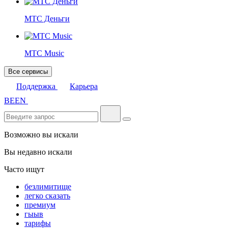
МТС Деньги
МТС Music
Все сервисы
Поддержка
Карьера
BE
EN
Возможно вы искали
Вы недавно искали
Часто ищут
безлимитище
легко сказать
премиум
гыыв
тарифы