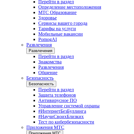
Перейти в раздел
Определение местоположения
МТС Образование
Здоровье
Сервисы вашего города
Тарифы на услуги
Мобильные вакансии
PomogAI
Развлечения
Развлечения
Перейти в раздел
Знакомства
Развлечения
Общение
Безопасность
Безопасность
Перейти в раздел
Защита телефонов
Антивирусное ПО
Управление системой охраны
#ИнтернетБезБуллинга
#НаучиСвоихБлизких
Тест по кибербезопасности
Приложения МТС
Приложения МТС