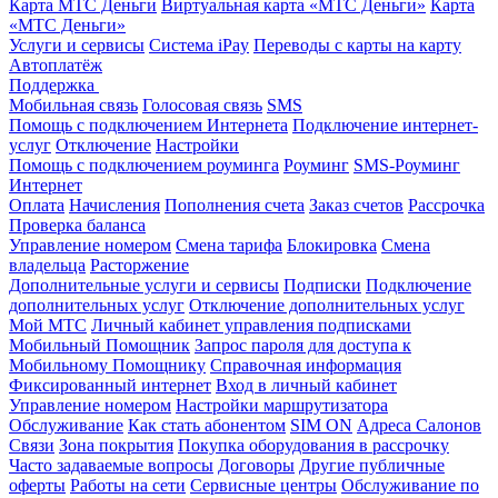
Карта МТС Деньги
Виртуальная карта «МТС Деньги»
Карта
«МТС Деньги»
Услуги и сервисы
Система iPay
Переводы с карты на карту
Автоплатёж
Поддержка
Мобильная связь
Голосовая связь
SMS
Помощь с подключением Интернета
Подключение интернет-
услуг
Отключение
Настройки
Помощь с подключением роуминга
Роуминг
SMS-Роуминг
Интернет
Оплата
Начисления
Пополнения счета
Заказ счетов
Рассрочка
Проверка баланса
Управление номером
Смена тарифа
Блокировка
Смена
владельца
Расторжение
Дополнительные услуги и сервисы
Подписки
Подключение
дополнительных услуг
Отключение дополнительных услуг
Мой МТС
Личный кабинет управления подписками
Мобильный Помощник
Запрос пароля для доступа к
Мобильному Помощнику
Справочная информация
Фиксированный интернет
Вход в личный кабинет
Управление номером
Настройки маршрутизатора
Обслуживание
Как стать абонентом
SIM ON
Адреса Салонов
Связи
Зона покрытия
Покупка оборудования в рассрочку
Часто задаваемые вопросы
Договоры
Другие публичные
оферты
Работы на сети
Сервисные центры
Обслуживание по