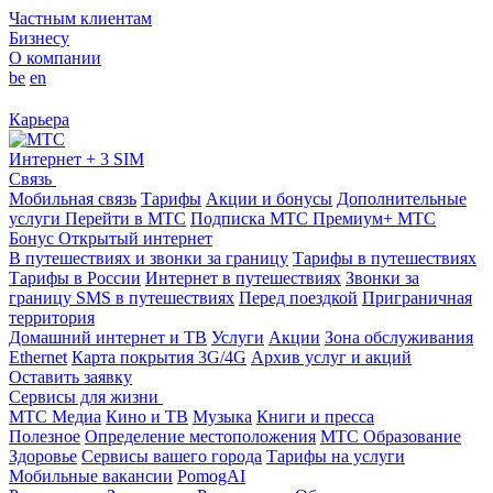
Частным клиентам
Бизнесу
О компании
be
en
Карьера
Интернет + 3 SIM
Связь
Мобильная связь
Тарифы
Акции и бонусы
Дополнительные
услуги
Перейти в МТС
Подписка МТС Премиум+
МТС
Бонус
Открытый интернет
В путешествиях и звонки за границу
Тарифы в путешествиях
Тарифы в России
Интернет в путешествиях
Звонки за
границу
SMS в путешествиях
Перед поездкой
Приграничная
территория
Домашний интернет и ТВ
Услуги
Акции
Зона обслуживания
Ethernet
Карта покрытия 3G/4G
Архив услуг и акций
Оставить заявку
Сервисы для жизни
МТС Медиа
Кино и ТВ
Музыка
Книги и пресса
Полезное
Определение местоположения
МТС Образование
Здоровье
Сервисы вашего города
Тарифы на услуги
Мобильные вакансии
PomogAI