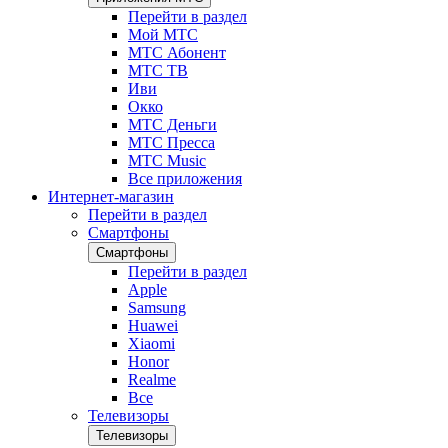
Перейти в раздел
Мой МТС
МТС Абонент
МТС ТВ
Иви
Окко
МТС Деньги
МТС Пресса
МТС Music
Все приложения
Интернет-магазин
Перейти в раздел
Смартфоны
Смартфоны
Перейти в раздел
Apple
Samsung
Huawei
Xiaomi
Honor
Realme
Все
Телевизоры
Телевизоры