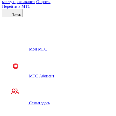
месту проживания
Опросы
Перейти в МТС
Поиск
Мой МТС
МТС Абонент
Семья здесь