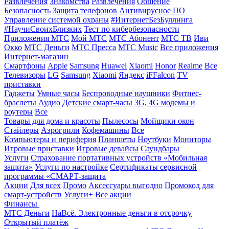
Развлечения
Знакомства
Развлечения
Общение
Безопасность
Защита телефонов
Антивирусное ПО
Управление системой охраны
#ИнтернетБезБуллинга
#НаучиСвоихБлизких
Тест по кибербезопасности
Приложения МТС
Мой МТС
МТС Абонент
МТС ТВ
Иви
Окко
МТС Деньги
МТС Пресса
МТС Music
Все приложения
Интернет-магазин
Смартфоны
Apple
Samsung
Huawei
Xiaomi
Honor
Realme
Все
Телевизоры
LG
Samsung
Xiaomi
Яндекс
iFFalcon
TV
приставки
Гаджеты
Умные часы
Беспроводные наушники
Фитнес-
браслеты
Аудио
Детские смарт-часы
3G, 4G модемы и
роутеры
Все
Товары для дома и красоты
Пылесосы
Мойщики окон
Стайлеры
Аэрогрили
Кофемашины
Все
Компьютеры и периферия
Планшеты
Ноутбуки
Мониторы
Игровые приставки
Игровые девайсы
Саундбары
Услуги
Страхование портативных устройств «Мобильная
защита»
Услуги по настройке
Сертификаты сервисной
программы «СМАРТ-защита
Акции
Для всех
Промо
Аксессуары выгодно
Промокод для
смарт-устройств
Услуги+
Все акции
Финансы
МТС Деньги
НаВсё. Электронные деньги в отсрочку
Открытый платёж