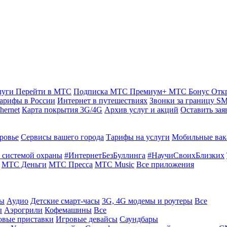
луги
Перейти в МТС
Подписка МТС Премиум+
МТС Бонус
Отк
арифы в России
Интернет в путешествиях
Звонки за границу
SM
hernet
Карта покрытия 3G/4G
Архив услуг и акций
Оставить зая
ровье
Сервисы вашего города
Тарифы на услуги
Мобильные вак
 системой охраны
#ИнтернетБезБуллинга
#НаучиСвоихБлизких
МТС Деньги
МТС Пресса
МТС Music
Все приложения
ты
Аудио
Детские смарт-часы
3G, 4G модемы и роутеры
Все
ы
Аэрогрили
Кофемашины
Все
овые приставки
Игровые девайсы
Саундбары