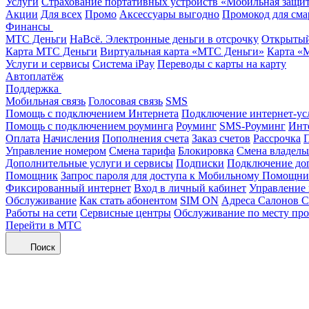
Услуги
Страхование портативных устройств «Мобильная защи
Акции
Для всех
Промо
Аксессуары выгодно
Промокод для сма
Финансы
МТС Деньги
НаВсё. Электронные деньги в отсрочку
Открытый
Карта МТС Деньги
Виртуальная карта «МТС Деньги»
Карта «
Услуги и сервисы
Система iPay
Переводы с карты на карту
Автоплатёж
Поддержка
Мобильная связь
Голосовая связь
SMS
Помощь с подключением Интернета
Подключение интернет-ус
Помощь с подключением роуминга
Роуминг
SMS-Роуминг
Инт
Оплата
Начисления
Пополнения счета
Заказ счетов
Рассрочка
П
Управление номером
Смена тарифа
Блокировка
Смена владель
Дополнительные услуги и сервисы
Подписки
Подключение до
Помощник
Запрос пароля для доступа к Мобильному Помощн
Фиксированный интернет
Вход в личный кабинет
Управление
Обслуживание
Как стать абонентом
SIM ON
Адреса Салонов С
Работы на сети
Сервисные центры
Обслуживание по месту пр
Перейти в МТС
Поиск