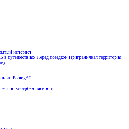
рытый интернет
S в путешествиях
Перед поездкой
Приграничная территория
вку
ансии
PomogAI
Тест по кибербезопасности