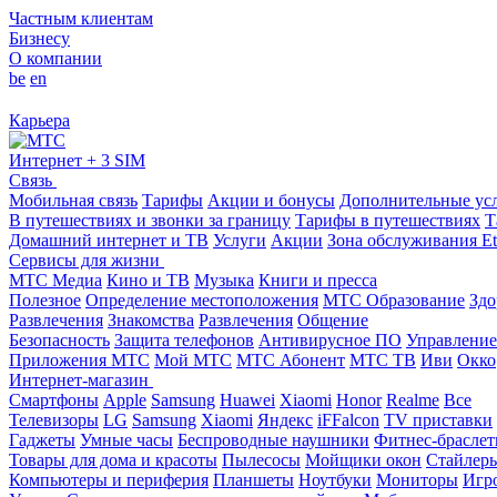
Частным клиентам
Бизнесу
О компании
be
en
Карьера
Интернет + 3 SIM
Связь
Мобильная связь
Тарифы
Акции и бонусы
Дополнительные ус
В путешествиях и звонки за границу
Тарифы в путешествиях
Т
Домашний интернет и ТВ
Услуги
Акции
Зона обслуживания Et
Сервисы для жизни
МТС Медиа
Кино и ТВ
Музыка
Книги и пресса
Полезное
Определение местоположения
МТС Образование
Здо
Развлечения
Знакомства
Развлечения
Общение
Безопасность
Защита телефонов
Антивирусное ПО
Управление
Приложения МТС
Мой МТС
МТС Абонент
МТС ТВ
Иви
Окко
Интернет-магазин
Смартфоны
Apple
Samsung
Huawei
Xiaomi
Honor
Realme
Все
Телевизоры
LG
Samsung
Xiaomi
Яндекс
iFFalcon
TV приставки
Гаджеты
Умные часы
Беспроводные наушники
Фитнес-брасле
Товары для дома и красоты
Пылесосы
Мойщики окон
Стайлер
Компьютеры и периферия
Планшеты
Ноутбуки
Мониторы
Игр