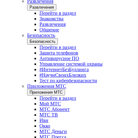
Развлечения
Развлечения
Перейти в раздел
Знакомства
Развлечения
Общение
Безопасность
Безопасность
Перейти в раздел
Защита телефонов
Антивирусное ПО
Управление системой охраны
#ИнтернетБезБуллинга
#НаучиСвоихБлизких
Тест по кибербезопасности
Приложения МТС
Приложения МТС
Перейти в раздел
Мой МТС
МТС Абонент
МТС ТВ
Иви
Окко
МТС Деньги
МТС Пресса