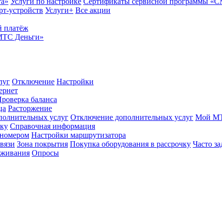
та»
Услуги по настройке
Сертификаты сервисной программы «
рт-устройств
Услуги+
Все акции
 платёж
МТС Деньги»
луг
Отключение
Настройки
ернет
роверка баланса
ца
Расторжение
полнительных услуг
Отключение дополнительных услуг
Мой М
ику
Справочная информация
 номером
Настройки маршрутизатора
вязи
Зона покрытия
Покупка оборудования в рассрочку
Часто з
оживания
Опросы