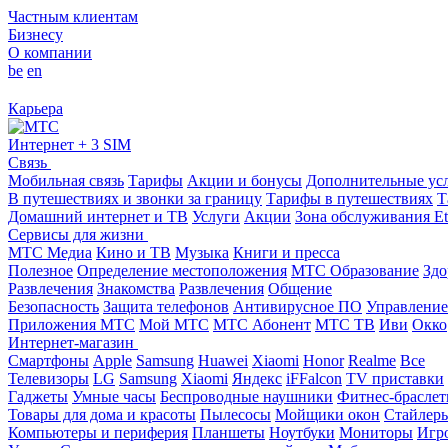
Частным клиентам
Бизнесу
О компании
be
en
Карьера
Интернет + 3 SIM
Связь
Мобильная связь
Тарифы
Акции и бонусы
Дополнительные ус
В путешествиях и звонки за границу
Тарифы в путешествиях
Т
Домашний интернет и ТВ
Услуги
Акции
Зона обслуживания Et
Сервисы для жизни
МТС Медиа
Кино и ТВ
Музыка
Книги и пресса
Полезное
Определение местоположения
МТС Образование
Здо
Развлечения
Знакомства
Развлечения
Общение
Безопасность
Защита телефонов
Антивирусное ПО
Управление
Приложения МТС
Мой МТС
МТС Абонент
МТС ТВ
Иви
Окко
Интернет-магазин
Смартфоны
Apple
Samsung
Huawei
Xiaomi
Honor
Realme
Все
Телевизоры
LG
Samsung
Xiaomi
Яндекс
iFFalcon
TV приставки
Гаджеты
Умные часы
Беспроводные наушники
Фитнес-брасле
Товары для дома и красоты
Пылесосы
Мойщики окон
Стайлер
Компьютеры и периферия
Планшеты
Ноутбуки
Мониторы
Игр