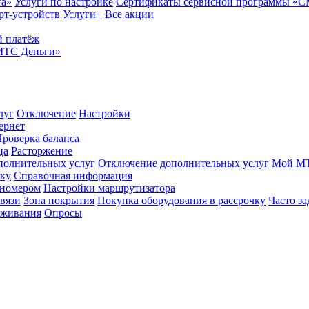
та»
Услуги по настройке
Сертификаты сервисной программы «
рт-устройств
Услуги+
Все акции
 платёж
МТС Деньги»
луг
Отключение
Настройки
ернет
роверка баланса
ца
Расторжение
полнительных услуг
Отключение дополнительных услуг
Мой М
ику
Справочная информация
 номером
Настройки маршрутизатора
вязи
Зона покрытия
Покупка оборудования в рассрочку
Часто з
оживания
Опросы