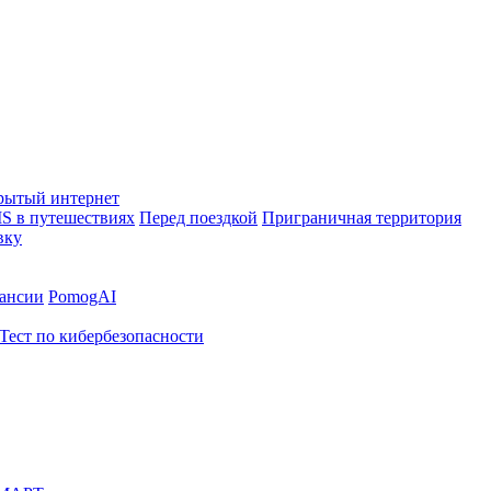
рытый интернет
S в путешествиях
Перед поездкой
Приграничная территория
вку
ансии
PomogAI
Тест по кибербезопасности