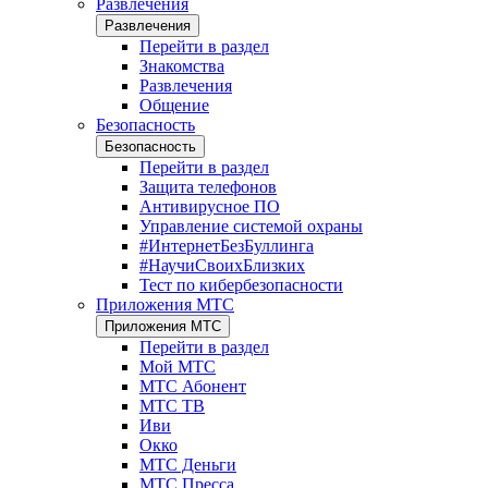
Развлечения
Развлечения
Перейти в раздел
Знакомства
Развлечения
Общение
Безопасность
Безопасность
Перейти в раздел
Защита телефонов
Антивирусное ПО
Управление системой охраны
#ИнтернетБезБуллинга
#НаучиСвоихБлизких
Тест по кибербезопасности
Приложения МТС
Приложения МТС
Перейти в раздел
Мой МТС
МТС Абонент
МТС ТВ
Иви
Окко
МТС Деньги
МТС Пресса