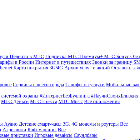
луги
Перейти в МТС
Подписка МТС Премиум+
МТС Бонус
Отк
арифы в России
Интернет в путешествиях
Звонки за границу
SM
hernet
Карта покрытия 3G/4G
Архив услуг и акций
Оставить зая
ровье
Сервисы вашего города
Тарифы на услуги
Мобильные вак
 системой охраны
#ИнтернетБезБуллинга
#НаучиСвоихБлизких
МТС Деньги
МТС Пресса
МТС Music
Все приложения
ты
Аудио
Детские смарт-часы
3G, 4G модемы и роутеры
Все
ы
Аэрогрили
Кофемашины
Все
овые приставки
Игровые девайсы
Саундбары