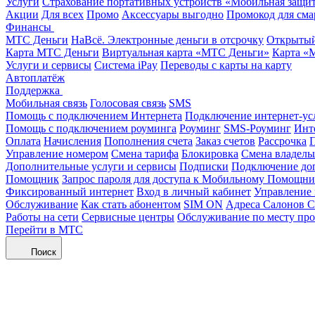
Услуги
Страхование портативных устройств «Мобильная защи
Акции
Для всех
Промо
Аксессуары выгодно
Промокод для сма
Финансы
МТС Деньги
НаВсё. Электронные деньги в отсрочку
Открытый
Карта МТС Деньги
Виртуальная карта «МТС Деньги»
Карта «
Услуги и сервисы
Система iPay
Переводы с карты на карту
Автоплатёж
Поддержка
Мобильная связь
Голосовая связь
SMS
Помощь с подключением Интернета
Подключение интернет-ус
Помощь с подключением роуминга
Роуминг
SMS-Роуминг
Инт
Оплата
Начисления
Пополнения счета
Заказ счетов
Рассрочка
П
Управление номером
Смена тарифа
Блокировка
Смена владель
Дополнительные услуги и сервисы
Подписки
Подключение до
Помощник
Запрос пароля для доступа к Мобильному Помощн
Фиксированный интернет
Вход в личный кабинет
Управление
Обслуживание
Как стать абонентом
SIM ON
Адреса Салонов С
Работы на сети
Сервисные центры
Обслуживание по месту пр
Перейти в МТС
Поиск