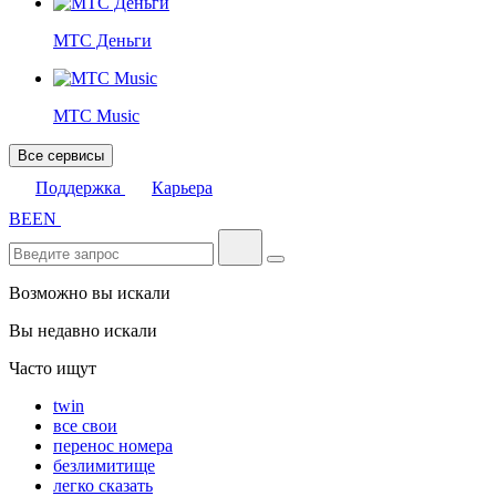
МТС Деньги
МТС Music
Все сервисы
Поддержка
Карьера
BE
EN
Возможно вы искали
Вы недавно искали
Часто ищут
twin
все свои
перенос номера
безлимитище
легко сказать