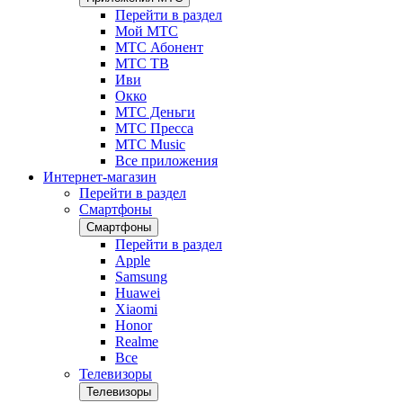
Перейти в раздел
Мой МТС
МТС Абонент
МТС ТВ
Иви
Окко
МТС Деньги
МТС Пресса
МТС Music
Все приложения
Интернет-магазин
Перейти в раздел
Смартфоны
Смартфоны
Перейти в раздел
Apple
Samsung
Huawei
Xiaomi
Honor
Realme
Все
Телевизоры
Телевизоры