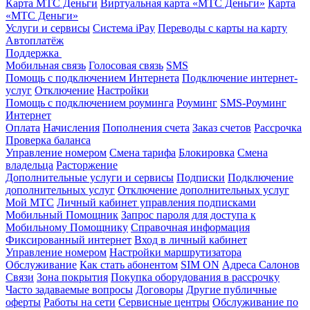
Карта МТС Деньги
Виртуальная карта «МТС Деньги»
Карта
«МТС Деньги»
Услуги и сервисы
Система iPay
Переводы с карты на карту
Автоплатёж
Поддержка
Мобильная связь
Голосовая связь
SMS
Помощь с подключением Интернета
Подключение интернет-
услуг
Отключение
Настройки
Помощь с подключением роуминга
Роуминг
SMS-Роуминг
Интернет
Оплата
Начисления
Пополнения счета
Заказ счетов
Рассрочка
Проверка баланса
Управление номером
Смена тарифа
Блокировка
Смена
владельца
Расторжение
Дополнительные услуги и сервисы
Подписки
Подключение
дополнительных услуг
Отключение дополнительных услуг
Мой МТС
Личный кабинет управления подписками
Мобильный Помощник
Запрос пароля для доступа к
Мобильному Помощнику
Справочная информация
Фиксированный интернет
Вход в личный кабинет
Управление номером
Настройки маршрутизатора
Обслуживание
Как стать абонентом
SIM ON
Адреса Салонов
Связи
Зона покрытия
Покупка оборудования в рассрочку
Часто задаваемые вопросы
Договоры
Другие публичные
оферты
Работы на сети
Сервисные центры
Обслуживание по