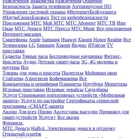
Развлечения
Знакомства
Развлечения
Общение
Безопасность
Защита телефонов
Антивирусное ПО
Управление системой охраны
#ИнтернетБезБуллинга
#НаучиСвоихБлизких
Тест по кибербезопасности
Приложения МТС
Мой МТС
МТС Абонент
МТС ТВ
Иви
Окко
МТС Деньги
МТС Пресса
МТС Music
Все приложения
Интернет-магазин
Смартфоны
Apple
Samsung
Huawei
Xiaomi
Honor
Realme
Все
Телевизоры
LG
Samsung
Xiaomi
Яндекс
iFFalcon
TV
приставки
Гаджеты
Умные часы
Беспроводные наушники
Фитнес-
браслеты
Аудио
Детские смарт-часы
3G, 4G модемы и
роутеры
Все
Товары для дома и красоты
Пылесосы
Мойщики окон
Стайлеры
Аэрогрили
Кофемашины
Все
Компьютеры и периферия
Планшеты
Ноутбуки
Мониторы
Игровые приставки
Игровые девайсы
Саундбары
Услуги
Страхование портативных устройств «Мобильная
защита»
Услуги по настройке
Сертификаты сервисной
программы «СМАРТ-защита
Акции
Для всех
Промо
Аксессуары выгодно
Промокод для
смарт-устройств
Услуги+
Все акции
Финансы
МТС Деньги
НаВсё. Электронные деньги в отсрочку
Открытый платёж