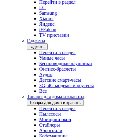
Перейти в раздел
LG
Samsung
Xiaomi
Яндекс
iFFalcon
TV приставки
Гаджеты
Гаджеты
Перейти в раздел
Умные часы
Беспроводные наушники
Фитнес-браслеты
Аудио
Детские смарт-часы
3G, 4G модемы и роутеры
Все
Товары для дома и красоты
Товары для дома и красоты
Перейти в раздел
Пылесосы
Мойщики окон
Стайлеры
Аэрогрили
Кофемашины