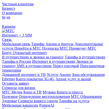
Частным клиентам
Бизнесу
О компании
be
en
Карьера
Интернет + 3 SIM
Связь
Мобильная связь
Тарифы
Акции и бонусы
Дополнительные
услуги
Перейти в МТС
Подписка МТС Премиум+
МТС
Бонус
Открытый интернет
В путешествиях и звонки за границу
Тарифы в путешествиях
Тарифы в России
Интернет в путешествиях
Звонки за
границу
SMS в путешествиях
Перед поездкой
Приграничная
территория
Домашний интернет и ТВ
Услуги
Акции
Зона обслуживания
Ethernet
Карта покрытия 3G/4G
Архив услуг и акций
Оставить заявку
Сервисы для жизни
МТС Медиа
Кино и ТВ
Музыка
Книги и пресса
Полезное
Определение местоположения
МТС Образование
Здоровье
Сервисы вашего города
Тарифы на услуги
Мобильные вакансии
PomogAI