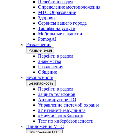
Перейти в раздел
Определение местоположения
МТС Образование
Здоровье
Сервисы вашего города
Тарифы на услуги
Мобильные вакансии
PomogAI
Развлечения
Развлечения
Перейти в раздел
Знакомства
Развлечения
Общение
Безопасность
Безопасность
Перейти в раздел
Защита телефонов
Антивирусное ПО
Управление системой охраны
#ИнтернетБезБуллинга
#НаучиСвоихБлизких
Тест по кибербезопасности
Приложения МТС
Приложения МТС