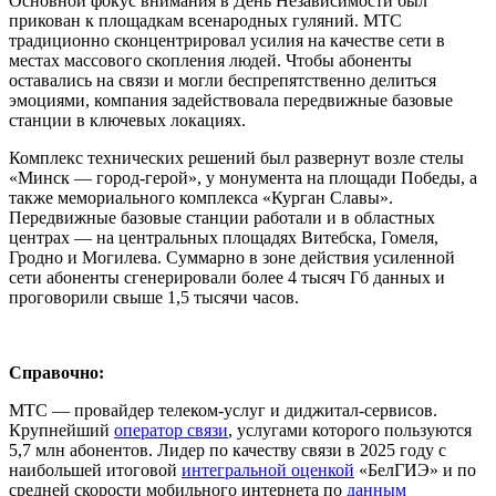
Основной фокус внимания в День Независимости был
прикован к площадкам всенародных гуляний. МТС
традиционно сконцентрировал усилия на качестве сети в
местах массового скопления людей. Чтобы абоненты
оставались на связи и могли беспрепятственно делиться
эмоциями, компания задействовала передвижные базовые
станции в ключевых локациях.
Комплекс технических решений был развернут возле стелы
«Минск — город-герой», у монумента на площади Победы, а
также мемориального комплекса «Курган Славы».
Передвижные базовые станции работали и в областных
центрах — на центральных площадях Витебска, Гомеля,
Гродно и Могилева. Суммарно в зоне действия усиленной
сети абоненты сгенерировали более 4 тысяч Гб данных и
проговорили свыше 1,5 тысячи часов.
Справочно:
МТС — провайдер телеком-услуг и диджитал-сервисов.
Крупнейший
оператор связи
, услугами которого пользуются
5,7 млн абонентов. Лидер по качеству связи в 2025 году с
наибольшей итоговой
интегральной оценкой
«БелГИЭ» и по
средней скорости мобильного интернета по
данным