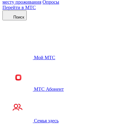
месту проживания
Опросы
Перейти в МТС
Поиск
Мой МТС
МТС Абонент
Семья здесь