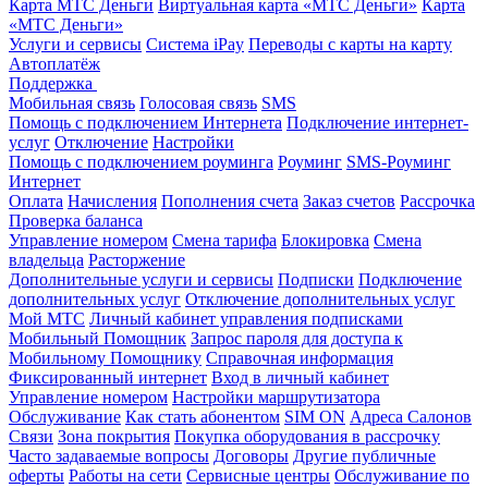
Карта МТС Деньги
Виртуальная карта «МТС Деньги»
Карта
«МТС Деньги»
Услуги и сервисы
Система iPay
Переводы с карты на карту
Автоплатёж
Поддержка
Мобильная связь
Голосовая связь
SMS
Помощь с подключением Интернета
Подключение интернет-
услуг
Отключение
Настройки
Помощь с подключением роуминга
Роуминг
SMS-Роуминг
Интернет
Оплата
Начисления
Пополнения счета
Заказ счетов
Рассрочка
Проверка баланса
Управление номером
Смена тарифа
Блокировка
Смена
владельца
Расторжение
Дополнительные услуги и сервисы
Подписки
Подключение
дополнительных услуг
Отключение дополнительных услуг
Мой МТС
Личный кабинет управления подписками
Мобильный Помощник
Запрос пароля для доступа к
Мобильному Помощнику
Справочная информация
Фиксированный интернет
Вход в личный кабинет
Управление номером
Настройки маршрутизатора
Обслуживание
Как стать абонентом
SIM ON
Адреса Салонов
Связи
Зона покрытия
Покупка оборудования в рассрочку
Часто задаваемые вопросы
Договоры
Другие публичные
оферты
Работы на сети
Сервисные центры
Обслуживание по