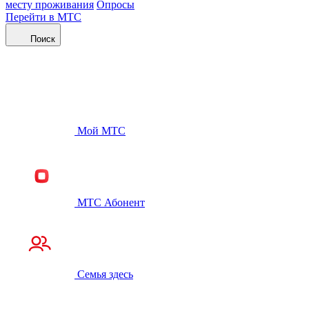
месту проживания
Опросы
Перейти в МТС
Поиск
Мой МТС
МТС Абонент
Семья здесь