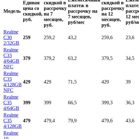
Единая
скидкой в
скидкой в
платеж в
плате
цена со
рассрочку
рассрочку
Модель
рассрочку на
расср
скидкой,
на 7
на 12
7 месяцев,
12 ме
руб.
месяцев,
месяцев,
руб/мес
руб/м
руб.
руб.
Realme
C30
259
259,2
43,2
259,6
23,6
2/32GB
Realme
C33
379
379,2
63,2
379,5
34,5
4/64GB
NFC
Realme
C33
429
429
71,5
429
39
4/128GB
NFC
Realme
C35
399
399
66,5
399,3
36,3
4/64GB
Realme
C35
479
479,4
79,9
479,6
43,6
4/128GB
Realme
10