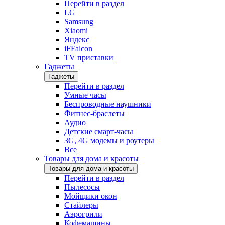
Перейти в раздел
LG
Samsung
Xiaomi
Яндекс
iFFalcon
TV приставки
Гаджеты
Гаджеты
Перейти в раздел
Умные часы
Беспроводные наушники
Фитнес-браслеты
Аудио
Детские смарт-часы
3G, 4G модемы и роутеры
Все
Товары для дома и красоты
Товары для дома и красоты
Перейти в раздел
Пылесосы
Мойщики окон
Стайлеры
Аэрогрили
Кофемашины