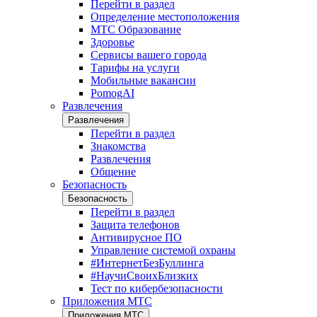
Перейти в раздел
Определение местоположения
МТС Образование
Здоровье
Сервисы вашего города
Тарифы на услуги
Мобильные вакансии
PomogAI
Развлечения
Развлечения
Перейти в раздел
Знакомства
Развлечения
Общение
Безопасность
Безопасность
Перейти в раздел
Защита телефонов
Антивирусное ПО
Управление системой охраны
#ИнтернетБезБуллинга
#НаучиСвоихБлизких
Тест по кибербезопасности
Приложения МТС
Приложения МТС