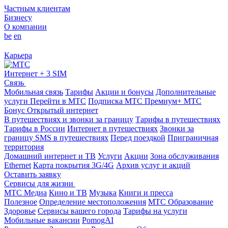
Частным клиентам
Бизнесу
О компании
be
en
Карьера
Интернет + 3 SIM
Связь
Мобильная связь
Тарифы
Акции и бонусы
Дополнительные
услуги
Перейти в МТС
Подписка МТС Премиум+
МТС
Бонус
Открытый интернет
В путешествиях и звонки за границу
Тарифы в путешествиях
Тарифы в России
Интернет в путешествиях
Звонки за
границу
SMS в путешествиях
Перед поездкой
Приграничная
территория
Домашний интернет и ТВ
Услуги
Акции
Зона обслуживания
Ethernet
Карта покрытия 3G/4G
Архив услуг и акций
Оставить заявку
Сервисы для жизни
МТС Медиа
Кино и ТВ
Музыка
Книги и пресса
Полезное
Определение местоположения
МТС Образование
Здоровье
Сервисы вашего города
Тарифы на услуги
Мобильные вакансии
PomogAI