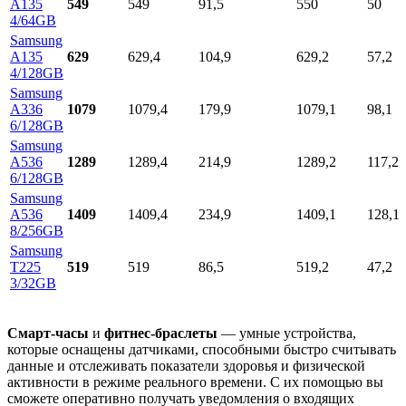
A135
549
549
91,5
550
50
4/64GB
Samsung
A135
629
629,4
104,9
629,2
57,2
4/128GB
Samsung
A336
1079
1079,4
179,9
1079,1
98,1
6/128GB
Samsung
A536
1289
1289,4
214,9
1289,2
117,2
6/128GB
Samsung
A536
1409
1409,4
234,9
1409,1
128,1
8/256GB
Samsung
T225
519
519
86,5
519,2
47,2
3/32GB
Смарт-часы
и
фитнес-браслеты
— умные устройства,
которые оснащены датчиками, способными быстро считывать
данные и отслеживать показатели здоровья и физической
активности в режиме реального времени. С их помощью вы
сможете оперативно получать уведомления о входящих