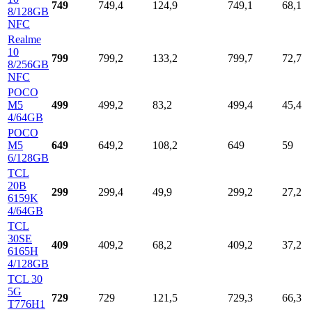
749
749,4
124,9
749,1
68,1
8/128GB
NFC
Realme
10
799
799,2
133,2
799,7
72,7
8/256GB
NFC
POCO
M5
499
499,2
83,2
499,4
45,4
4/64GB
POCO
M5
649
649,2
108,2
649
59
6/128GB
TCL
20B
299
299,4
49,9
299,2
27,2
6159K
4/64GB
TCL
30SE
409
409,2
68,2
409,2
37,2
6165H
4/128GB
TCL 30
5G
729
729
121,5
729,3
66,3
T776H1