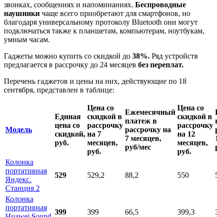
звонках, сообщениях и напоминаниях.
Беспроводные
наушники
чаще всего приобретают для смартфонов, но
благодаря универсальному протоколу Bluetooth они могут
подключаться также к планшетам, компьютерам, ноутбукам,
умным часам.
Гаджеты можно купить со скидкой до
38%.
Ряд устройств
предлагается в рассрочку до 24 месяцев
без переплат.
Перечень гаджетов и цены на них, действующие по 18
сентября, представлен в таблице:
Цена со
Цена со
Ежемесячный
Единая
скидкой в
скидкой в
платеж в
цена со
рассрочку
рассрочку
Модель
рассрочку на
скидкой,
на 7
на 12
7 месяцев,
руб.
месяцев,
месяцев,
руб/мес
руб.
руб.
Колонка
портативная
529
529,2
88,2
550
Яндекс.
Станция 2
Колонка
портативная
399
399
66,5
399,3
Huawei Sound