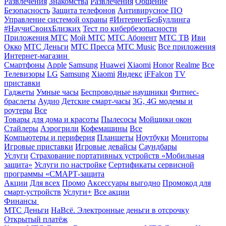
Развлечения
Знакомства
Развлечения
Общение
Безопасность
Защита телефонов
Антивирусное ПО
Управление системой охраны
#ИнтернетБезБуллинга
#НаучиСвоихБлизких
Тест по кибербезопасности
Приложения МТС
Мой МТС
МТС Абонент
МТС ТВ
Иви
Окко
МТС Деньги
МТС Пресса
МТС Music
Все приложения
Интернет-магазин
Смартфоны
Apple
Samsung
Huawei
Xiaomi
Honor
Realme
Все
Телевизоры
LG
Samsung
Xiaomi
Яндекс
iFFalcon
TV
приставки
Гаджеты
Умные часы
Беспроводные наушники
Фитнес-
браслеты
Аудио
Детские смарт-часы
3G, 4G модемы и
роутеры
Все
Товары для дома и красоты
Пылесосы
Мойщики окон
Стайлеры
Аэрогрили
Кофемашины
Все
Компьютеры и периферия
Планшеты
Ноутбуки
Мониторы
Игровые приставки
Игровые девайсы
Саундбары
Услуги
Страхование портативных устройств «Мобильная
защита»
Услуги по настройке
Сертификаты сервисной
программы «СМАРТ-защита
Акции
Для всех
Промо
Аксессуары выгодно
Промокод для
смарт-устройств
Услуги+
Все акции
Финансы
МТС Деньги
НаВсё. Электронные деньги в отсрочку
Открытый платёж