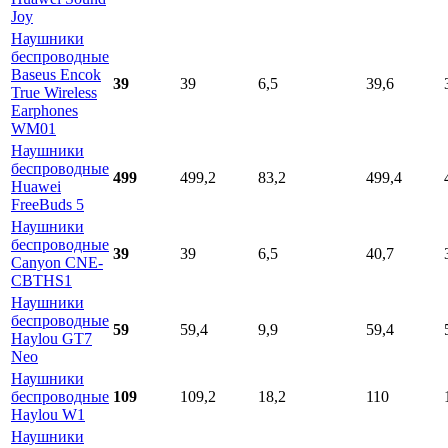
Joy
Наушники
беспроводные
Baseus Encok
39
39
6,5
39,6
True Wireless
Earphones
WM01
Наушники
беспроводные
499
499,2
83,2
499,4
Huawei
FreeBuds 5
Наушники
беспроводные
39
39
6,5
40,7
Canyon CNE-
CBTHS1
Наушники
беспроводные
59
59,4
9,9
59,4
Haylou GT7
Neo
Наушники
беспроводные
109
109,2
18,2
110
Haylou W1
Наушники