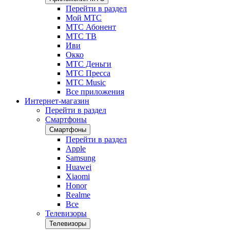
Перейти в раздел
Мой МТС
МТС Абонент
МТС ТВ
Иви
Окко
МТС Деньги
МТС Пресса
МТС Music
Все приложения
Интернет-магазин
Перейти в раздел
Смартфоны
Смартфоны
Перейти в раздел
Apple
Samsung
Huawei
Xiaomi
Honor
Realme
Все
Телевизоры
Телевизоры