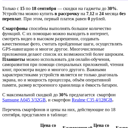
Только с
15
по
18 сентября
— скидки на гаджеты до
30%
.
Устройства можно купить
в рассрочку
на
7
,
12
и
24
месяца
без
переплат
. При этом, первый платеж равен
0
рублей.
Смартфоны
способны выполнять большое количество
функций. С их помощью можно выходить в интернет,
смотреть видео в высоком разрешении, создавать
качественные фото, считать пройденные шаги, осуществлять
GPS-навигацию и многое другое. Многочисленные
приложения делают список их возможностей более широким.
Планшеты
можно использовать для онлайн-обучения,
саморазвития при помощи специальных приложений, чтения
книг, просмотра видео и многого другого. Важными
характеристиками устройств является не только диагональ
экрана, но и мощность процессора, объём оперативной
памяти, размер встроенного хранилища и ёмкость батареи.
С максимальной скидкой до
30%
предлагается смартфон
Samsung A045 3/32GB
, и смартфон
Realme C35 4/128GB
.
Перечень смартфонов и цены на них, действующие по 18
сентября, представлен в таблице:
Цена со
Цена со
Ежемесячный
Ежем