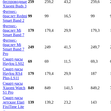
беспроводные
259
259,2
43,2
259,6
Xiaomi Buds 3
Фитнес-
браслет Redmi
99
99
16,5
99
Smart Band 2
Фитнес-
браслет Mi
179
179,4
29,9
179,3
Smart Band 7
Фитнес-
браслет Mi
249
249
41,5
249,7
Smart Band 7
Pro
Смарт-часы
69
69
11,5
69,3
Haylou LS02
Смарт-часы
Haylou RS4
179
179,4
29,9
187
Plus-LS11
Смарт-часы
Xiaomi Watch
849
849
141,5
849,2
S1 Pro
Смарт-часы
детские Elari
139
139,2
23,2
143
FixiTime Lite