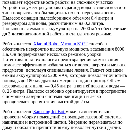
повышает эффективность работы на сложных участках.
Устройство умеет регулировать расход воды в зависимости от
типа покрытия, чтобы защитить пол от переувлажнения.
Пылесос оснащен пылесборником объемом 0,4 литра и
резервуаром для воды, рассчитанным на 0,2 литра.
Повышенная емкость аккумулятора на 2600 мАч обеспечивает
до 2 часов
автономной работы в стандартном режиме.
Робот-пылесос
Xiaomi Robot Vacuum S10T
способен
обеспечить невероятно высокую мощность всасывания 8000
Па. Он поддерживает несколько режимов уборки.
Патентованная технология предотвращения запутывания
помогает эффективно избавляться от волос, шерсти и мелких
предметов, используя специальные лезвия. Гаджет оснащен
емким аккумулятором 5200 мАч, который позволяет очистить
площадь до 180 квадратных метров за один проход. Объем
резервуара для пыли — 0,45 литра, а контейнера для воды —
0, 25 литра. Пылесос свободно ориентируется в пространстве
с помощью лазерной системы навигации и легко
преодолевает препятствия высотой до 2 см.
Робот-пылесос
Samsung Jet Bot
может самостоятельно
провести уборку помещений с помощью лазерной системы
навигации и встроенной щетки. Уверенно перемещаться по
дому и обходить препятствия ему позволяет чуткий датчик