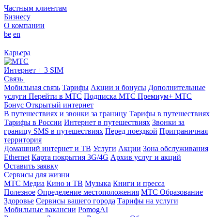
Частным клиентам
Бизнесу
О компании
be
en
Карьера
Интернет + 3 SIM
Связь
Мобильная связь
Тарифы
Акции и бонусы
Дополнительные
услуги
Перейти в МТС
Подписка МТС Премиум+
МТС
Бонус
Открытый интернет
В путешествиях и звонки за границу
Тарифы в путешествиях
Тарифы в России
Интернет в путешествиях
Звонки за
границу
SMS в путешествиях
Перед поездкой
Приграничная
территория
Домашний интернет и ТВ
Услуги
Акции
Зона обслуживания
Ethernet
Карта покрытия 3G/4G
Архив услуг и акций
Оставить заявку
Сервисы для жизни
МТС Медиа
Кино и ТВ
Музыка
Книги и пресса
Полезное
Определение местоположения
МТС Образование
Здоровье
Сервисы вашего города
Тарифы на услуги
Мобильные вакансии
PomogAI