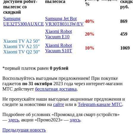
доступен робот-
пылесоса
скидк
%
пылесос со
руб.
скидкой
Samsung
Samsung Jet Bot
40%
869
UE32T5300AUXCE
VR30T80313W/EV
Xiaomi Robot
20%
459
Vacuum E10
Xiaomi TV A2 50"
Xiaomi Robot
Xiaomi TV A2 55"
10%
1069
Vacuum S10T
Xiaomi TV Q2 50"
*первый платеж равен
0 рублей
Воспользуйтесь выгодным предложением! При покупке
гаджетов
по 31 октября
2023 года через интернет-магазин
МТС действует
бесплатная доставка
.
Не пропускайте наши выгодные акционные предложения и
следите за новостями на
сайте
или в
Telegram-канале МТС
.
Подробнее об условиях «Промокод для смарт-устройств»
—
здесь
, акции «Промо2023» —
здесь
.
Предыдущая
новость