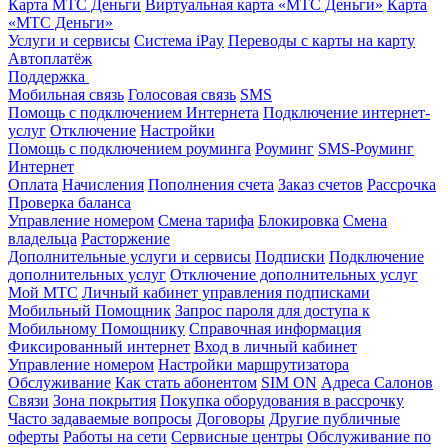
Карта МТС Деньги
Виртуальная карта «МТС Деньги»
Карта
«МТС Деньги»
Услуги и сервисы
Система iPay
Переводы с карты на карту
Автоплатёж
Поддержка
Мобильная связь
Голосовая связь
SMS
Помощь с подключением Интернета
Подключение интернет-
услуг
Отключение
Настройки
Помощь с подключением роуминга
Роуминг
SMS-Роуминг
Интернет
Оплата
Начисления
Пополнения счета
Заказ счетов
Рассрочка
Проверка баланса
Управление номером
Смена тарифа
Блокировка
Смена
владельца
Расторжение
Дополнительные услуги и сервисы
Подписки
Подключение
дополнительных услуг
Отключение дополнительных услуг
Мой МТС
Личный кабинет управления подписками
Мобильный Помощник
Запрос пароля для доступа к
Мобильному Помощнику
Справочная информация
Фиксированный интернет
Вход в личный кабинет
Управление номером
Настройки маршрутизатора
Обслуживание
Как стать абонентом
SIM ON
Адреса Салонов
Связи
Зона покрытия
Покупка оборудования в рассрочку
Часто задаваемые вопросы
Договоры
Другие публичные
оферты
Работы на сети
Сервисные центры
Обслуживание по