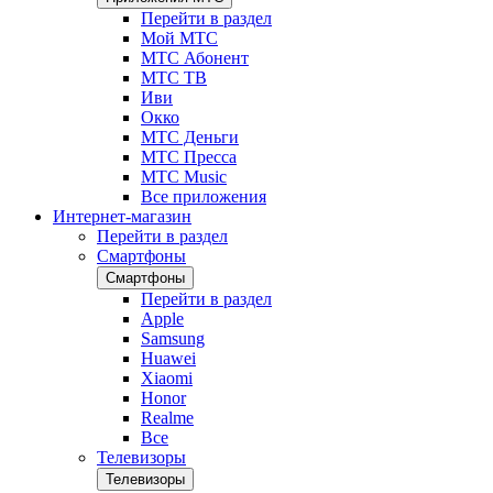
Перейти в раздел
Мой МТС
МТС Абонент
МТС ТВ
Иви
Окко
МТС Деньги
МТС Пресса
МТС Music
Все приложения
Интернет-магазин
Перейти в раздел
Смартфоны
Смартфоны
Перейти в раздел
Apple
Samsung
Huawei
Xiaomi
Honor
Realme
Все
Телевизоры
Телевизоры