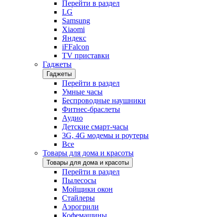
Перейти в раздел
LG
Samsung
Xiaomi
Яндекс
iFFalcon
TV приставки
Гаджеты
Гаджеты
Перейти в раздел
Умные часы
Беспроводные наушники
Фитнес-браслеты
Аудио
Детские смарт-часы
3G, 4G модемы и роутеры
Все
Товары для дома и красоты
Товары для дома и красоты
Перейти в раздел
Пылесосы
Мойщики окон
Стайлеры
Аэрогрили
Кофемашины