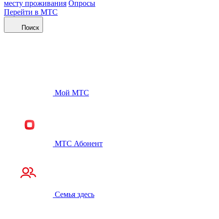
месту проживания
Опросы
Перейти в МТС
Поиск
Мой МТС
МТС Абонент
Семья здесь