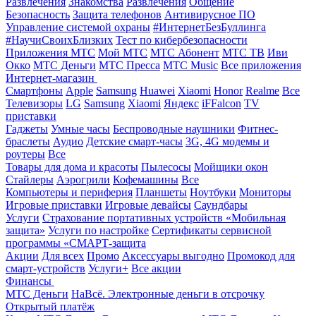
Развлечения
Знакомства
Развлечения
Общение
Безопасность
Защита телефонов
Антивирусное ПО
Управление системой охраны
#ИнтернетБезБуллинга
#НаучиСвоихБлизких
Тест по кибербезопасности
Приложения МТС
Мой МТС
МТС Абонент
МТС ТВ
Иви
Окко
МТС Деньги
МТС Пресса
МТС Music
Все приложения
Интернет-магазин
Смартфоны
Apple
Samsung
Huawei
Xiaomi
Honor
Realme
Все
Телевизоры
LG
Samsung
Xiaomi
Яндекс
iFFalcon
TV
приставки
Гаджеты
Умные часы
Беспроводные наушники
Фитнес-
браслеты
Аудио
Детские смарт-часы
3G, 4G модемы и
роутеры
Все
Товары для дома и красоты
Пылесосы
Мойщики окон
Стайлеры
Аэрогрили
Кофемашины
Все
Компьютеры и периферия
Планшеты
Ноутбуки
Мониторы
Игровые приставки
Игровые девайсы
Саундбары
Услуги
Страхование портативных устройств «Мобильная
защита»
Услуги по настройке
Сертификаты сервисной
программы «СМАРТ-защита
Акции
Для всех
Промо
Аксессуары выгодно
Промокод для
смарт-устройств
Услуги+
Все акции
Финансы
МТС Деньги
НаВсё. Электронные деньги в отсрочку
Открытый платёж