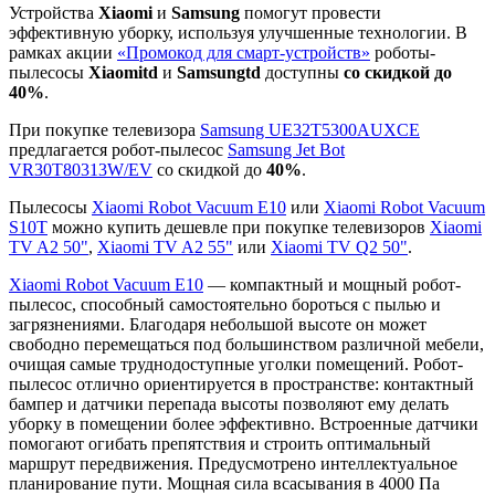
Устройства
Xiaomi
и
Samsung
помогут провести
эффективную уборку, используя улучшенные технологии. В
рамках акции
«Промокод для смарт-устройств»
роботы-
пылесосы
Xiaomitd
и
Samsungtd
доступны
со скидкой до
40%
.
При покупке телевизора
Samsung UE32T5300AUXCE
предлагается робот-пылесос
Samsung Jet Bot
VR30T80313W/EV
со скидкой до
40%
.
Пылесосы
Xiaomi Robot Vacuum E10
или
Xiaomi Robot Vacuum
S10T
можно купить дешевле при покупке телевизоров
Xiaomi
TV A2 50"
,
Xiaomi TV A2 55"
или
Xiaomi TV Q2 50"
.
Xiaomi Robot Vacuum E10
— компактный и мощный робот-
пылесос, способный самостоятельно бороться с пылью и
загрязнениями. Благодаря небольшой высоте он может
свободно перемещаться под большинством различной мебели,
очищая самые труднодоступные уголки помещений. Робот-
пылесос отлично ориентируется в пространстве: контактный
бампер и датчики перепада высоты позволяют ему делать
уборку в помещении более эффективно. Встроенные датчики
помогают огибать препятствия и строить оптимальный
маршрут передвижения. Предусмотрено интеллектуальное
планирование пути. Мощная сила всасывания в 4000 Па