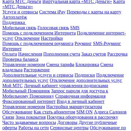
Карта МТС Деньги
Виртуальная карта «МТС Деньги»
Карта
«МТС Деньги»
Услуги и сервисы
Система iPay
Переводы с карты на карту
Автоплатёж
Поддержка
Мобильная связь
Голосовая связь
SMS
Помощь с подключением Интернета
Подключение интернет-
услуг
Отключение
Настройки
Помощь с подключением роуминга
Роуминг
SMS-Роуминг
Интернет
Оплата
Начисления
Пополнения счета
Заказ счетов
Рассрочка
Проверка баланса
Управление номером
Смена тарифа
Блокировка
Смена
владельца
Расторжение
Дополнительные услуги и сервисы
Подписки
Подключение
дополнительных услуг
Отключение дополнительных услуг
Мой МТС
Личный кабинет управления подписками
Мобильный Помощник
Запрос пароля для доступа к
Мобильному Помощнику
Справочная информация
Фиксированный интернет
Вход в личный кабинет
Управление номером
Настройки маршрутизатора
Обслуживание
Как стать абонентом
SIM ON
Адреса Салонов
Связи
Зона покрытия
Покупка оборудования в рассрочку
Часто задаваемые вопросы
Договоры
Другие публичные
оферты
Работы на сети
Сервисные центры
Обслуживание по