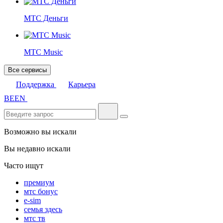
МТС Деньги
МТС Music
Все сервисы
Поддержка
Карьера
BE
EN
Возможно вы искали
Вы недавно искали
Часто ищут
премиум
мтс бонус
e-sim
семья здесь
мтс тв