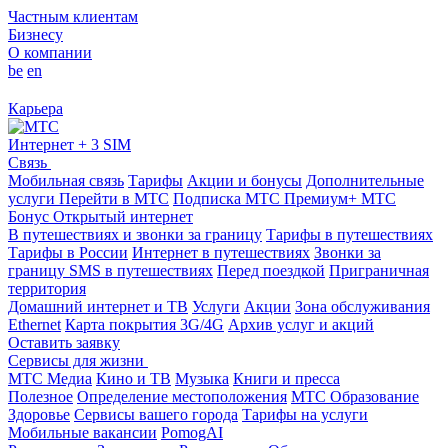
Частным клиентам
Бизнесу
О компании
be
en
Карьера
Интернет + 3 SIM
Связь
Мобильная связь
Тарифы
Акции и бонусы
Дополнительные
услуги
Перейти в МТС
Подписка МТС Премиум+
МТС
Бонус
Открытый интернет
В путешествиях и звонки за границу
Тарифы в путешествиях
Тарифы в России
Интернет в путешествиях
Звонки за
границу
SMS в путешествиях
Перед поездкой
Приграничная
территория
Домашний интернет и ТВ
Услуги
Акции
Зона обслуживания
Ethernet
Карта покрытия 3G/4G
Архив услуг и акций
Оставить заявку
Сервисы для жизни
МТС Медиа
Кино и ТВ
Музыка
Книги и пресса
Полезное
Определение местоположения
МТС Образование
Здоровье
Сервисы вашего города
Тарифы на услуги
Мобильные вакансии
PomogAI