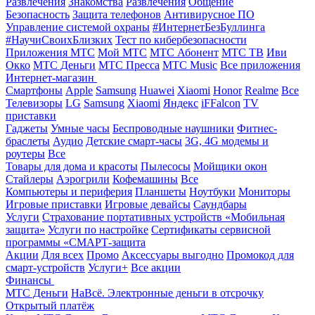
Развлечения
Знакомства
Развлечения
Общение
Безопасность
Защита телефонов
Антивирусное ПО
Управление системой охраны
#ИнтернетБезБуллинга
#НаучиСвоихБлизких
Тест по кибербезопасности
Приложения МТС
Мой МТС
МТС Абонент
МТС ТВ
Иви
Окко
МТС Деньги
МТС Пресса
МТС Music
Все приложения
Интернет-магазин
Смартфоны
Apple
Samsung
Huawei
Xiaomi
Honor
Realme
Все
Телевизоры
LG
Samsung
Xiaomi
Яндекс
iFFalcon
TV
приставки
Гаджеты
Умные часы
Беспроводные наушники
Фитнес-
браслеты
Аудио
Детские смарт-часы
3G, 4G модемы и
роутеры
Все
Товары для дома и красоты
Пылесосы
Мойщики окон
Стайлеры
Аэрогрили
Кофемашины
Все
Компьютеры и периферия
Планшеты
Ноутбуки
Мониторы
Игровые приставки
Игровые девайсы
Саундбары
Услуги
Страхование портативных устройств «Мобильная
защита»
Услуги по настройке
Сертификаты сервисной
программы «СМАРТ-защита
Акции
Для всех
Промо
Аксессуары выгодно
Промокод для
смарт-устройств
Услуги+
Все акции
Финансы
МТС Деньги
НаВсё. Электронные деньги в отсрочку
Открытый платёж