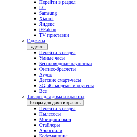
Перейти в раздел
LG
Samsung
Xiaomi
Яндекс
iFFalcon
TV приставки
Гаджеты
Гаджеты
Перейти в раздел
Умные часы
Беспроводные наушники
Фитнес-браслеты
Аудио
Детские смарт-часы
3G, 4G модемы и роутеры
Все
Товары для дома и красоты
Товары для дома и красоты
Перейти в раздел
Пылесосы
Мойщики окон
Стайлеры
Аэрогрили
Кофемашины