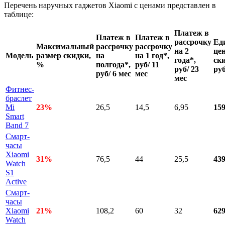
Перечень наручных гаджетов Xiaomi с ценами представлен в
таблице:
Платеж в
Платеж в
Платеж в
рассрочку
Ед
Максимальный
рассрочку
рассрочку
на 2
цен
Модель
размер скидки,
на
на 1 год*,
года*,
ск
%
полгода*,
руб/ 11
руб/ 23
руб
руб/ 6 мес
мес
мес
Фитнес-
браслет
Mi
23%
26,5
14,5
6,95
15
Smart
Band 7
Смарт-
часы
Xiaomi
31%
76,5
44
25,5
43
Watch
S1
Active
Смарт-
часы
Xiaomi
21%
108,2
60
32
62
Watch