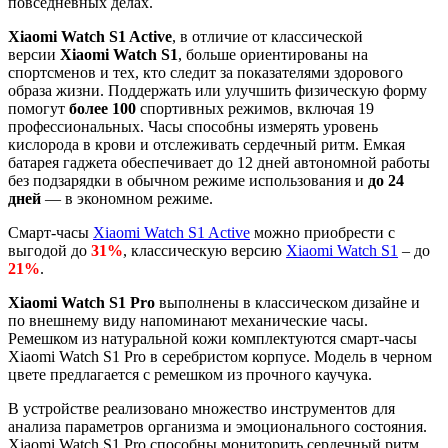
повседневных делах.
Xiaomi Watch S1 Active
, в отличие от классической
версии
Xiaomi Watch S1
, больше ориентированы на
спортсменов и тех, кто следит за показателями здорового
образа жизни. Поддержать или улучшить физическую форму
помогут
более 100
спортивных режимов, включая 19
профессиональных. Часы способны измерять уровень
кислорода в крови и отслеживать сердечный ритм. Емкая
батарея гаджета обеспечивает до 12 дней автономной работы
без подзарядки в обычном режиме использования и
до 24
дней
— в экономном режиме.
Смарт-часы
Xiaomi Watch S1 Active
можно приобрести с
выгодой до
31%
, классическую версию
Xiaomi Watch S1
– до
21%
.
Xiaomi Watch S1 Pro
выполнены в классическом дизайне и
по внешнему виду напоминают механические часы.
Ремешком из натуральной кожи комплектуются смарт-часы
Xiaomi Watch S1 Pro в серебристом корпусе. Модель в черном
цвете предлагается с ремешком из прочного каучука.
В устройстве реализовано множество инструментов для
анализа параметров организма и эмоционального состояния.
Xiaomi Watch S1 Pro способны мониторить сердечный ритм,