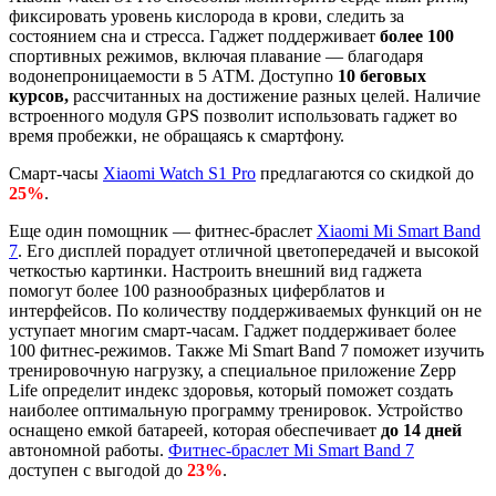
фиксировать уровень кислорода в крови, следить за
состоянием сна и стресса. Гаджет поддерживает
более 100
спортивных режимов, включая плавание — благодаря
водонепроницаемости в 5 АТМ. Доступно
10 беговых
курсов,
рассчитанных на достижение разных целей. Наличие
встроенного модуля GPS позволит использовать гаджет во
время пробежки, не обращаясь к смартфону.
Смарт-часы
Xiaomi Watch S1 Pro
предлагаются со скидкой до
25%
.
Еще один помощник — фитнес-браслет
Xiaomi Mi Smart Band
7
. Его дисплей порадует отличной цветопередачей и высокой
четкостью картинки. Настроить внешний вид гаджета
помогут более 100 разнообразных циферблатов и
интерфейсов. По количеству поддерживаемых функций он не
уступает многим смарт-часам. Гаджет поддерживает более
100 фитнес-режимов. Также Mi Smart Band 7 поможет изучить
тренировочную нагрузку, а специальное приложение Zepp
Life определит индекс здоровья, который поможет создать
наиболее оптимальную программу тренировок. Устройство
оснащено емкой батареей, которая обеспечивает
до 14 дней
автономной работы.
Фитнес-браслет Mi Smart Band 7
доступен с выгодой до
23%
.