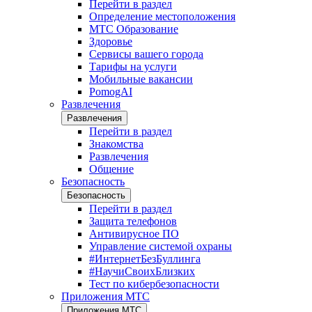
Перейти в раздел
Определение местоположения
МТС Образование
Здоровье
Сервисы вашего города
Тарифы на услуги
Мобильные вакансии
PomogAI
Развлечения
Развлечения
Перейти в раздел
Знакомства
Развлечения
Общение
Безопасность
Безопасность
Перейти в раздел
Защита телефонов
Антивирусное ПО
Управление системой охраны
#ИнтернетБезБуллинга
#НаучиСвоихБлизких
Тест по кибербезопасности
Приложения МТС
Приложения МТС