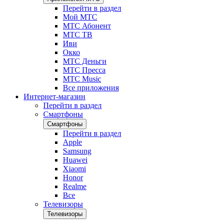
Перейти в раздел
Мой МТС
МТС Абонент
МТС ТВ
Иви
Окко
МТС Деньги
МТС Пресса
МТС Music
Все приложения
Интернет-магазин
Перейти в раздел
Смартфоны
Смартфоны
Перейти в раздел
Apple
Samsung
Huawei
Xiaomi
Honor
Realme
Все
Телевизоры
Телевизоры