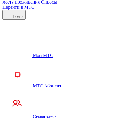
месту проживания
Опросы
Перейти в МТС
Поиск
Мой МТС
МТС Абонент
Семья здесь