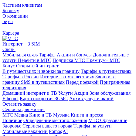
Частным клиентам
Бизнесу
О компании
be
en
Карьера
Интернет + 3 SIM
Связь
Мобильная связь
Тарифы
Акции и бонусы
Дополнительные
услуги
Перейти в МТС
Подписка МТС Премиум+
МТС
Бонус
Открытый интернет
В путешествиях и звонки за границу
Тарифы в путешествиях
Тарифы в России
Интернет в путешествиях
Звонки за
границу
SMS в путешествиях
Перед поездкой
Приграничная
территория
Домашний интернет и ТВ
Услуги
Акции
Зона обслуживания
Ethernet
Карта покрытия 3G/4G
Архив услуг и акций
Оставить заявку
Сервисы для жизни
МТС Медиа
Кино и ТВ
Музыка
Книги и пресса
Полезное
Определение местоположения
МТС Образование
Здоровье
Сервисы вашего города
Тарифы на услуги
Мобильные вакансии
PomogAI