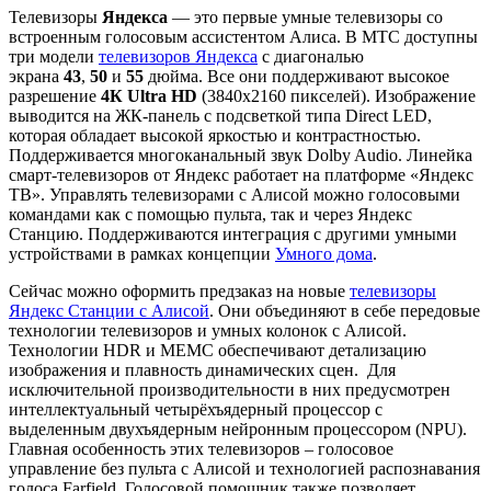
Телевизоры
Яндекса
— это первые умные телевизоры со
встроенным голосовым ассистентом Алиса. В МТС доступны
три модели
телевизоров Яндекса
с диагональю
экрана
43
,
50
и
55
дюйма. Все они поддерживают высокое
разрешение
4К Ultra HD
(3840х2160 пикселей). Изображение
выводится на ЖК-панель с подсветкой типа Direct LED,
которая обладает высокой яркостью и контрастностью.
Поддерживается многоканальный звук Dolby Audio. Линейка
смарт-телевизоров от Яндекс работает на платформе «Яндекс
ТВ». Управлять телевизорами с Алисой можно голосовыми
командами как с помощью пульта, так и через Яндекс
Станцию. Поддерживаются интеграция с другими умными
устройствами в рамках концепции
Умного дома
.
Сейчас можно оформить предзаказ на новые
телевизоры
Яндекс Станции с Алисой
. Они объединяют в себе передовые
технологии телевизоров и умных колонок с Алисой.
Технологии HDR и MEMC обеспечивают детализацию
изображения и плавность динамических сцен. Для
исключительной производительности в них предусмотрен
интеллектуальный четырёхъядерный процессор с
выделенным двухъядерным нейронным процессором (NPU).
Главная особенность этих телевизоров – голосовое
управление без пульта с Алисой и технологией распознавания
голоса Farfield. Голосовой помощник также позволяет