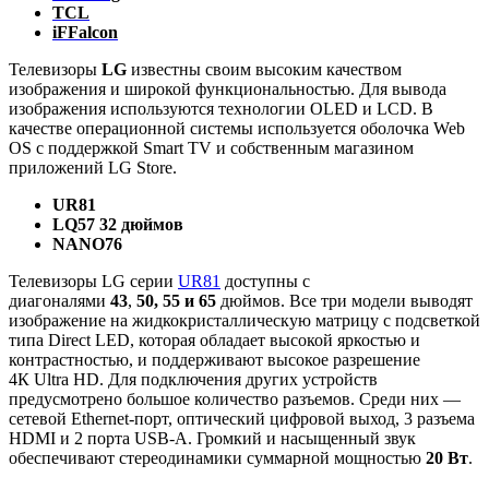
TCL
iFFalcon
Телевизоры
LG
известны своим высоким качеством
изображения и широкой функциональностью. Для вывода
изображения используются технологии OLED и LCD. В
качестве операционной системы используется оболочка Web
OS с поддержкой Smart TV и собственным магазином
приложений LG Store.
UR81
LQ57 32 дюймов
NANO76
Телевизоры LG серии
UR81
доступны с
диагоналями
43
,
50,
55 и 65
дюймов. Все три модели выводят
изображение на жидкокристаллическую матрицу с подсветкой
типа Direct LED, которая обладает высокой яркостью и
контрастностью, и поддерживают высокое разрешение
4К Ultra HD. Для подключения других устройств
предусмотрено большое количество разъемов. Среди них —
сетевой Ethernet-порт, оптический цифровой выход, 3 разъема
HDMI и 2 порта USB-A. Громкий и насыщенный звук
обеспечивают стереодинамики суммарной мощностью
20 Вт
.