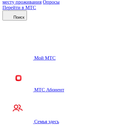
месту проживания
Опросы
Перейти в МТС
Поиск
Мой МТС
МТС Абонент
Семья здесь