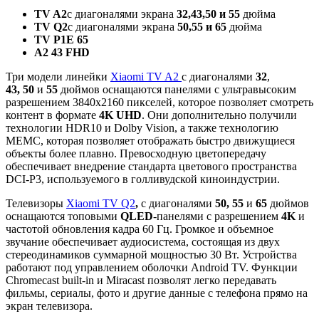
TV A2
с диагоналями экрана
32,43,50 и 55
дюйма
TV Q2
с диагоналями экрана
50,55 и 65
дюйма
TV P1E 65
A2 43 FHD
Три модели линейки
Xiaomi TV A2
с диагоналями
32
,
43,
50
и
55
дюймов оснащаются панелями с ультравысоким
разрешением 3840х2160 пикселей, которое позволяет смотреть
контент в формате
4K UHD
. Они дополнительно получили
технологии HDR10 и Dolby Vision, а также технологию
МЕМС, которая позволяет отображать быстро движущиеся
объекты более плавно. Превосходную цветопередачу
обеспечивает внедрение стандарта цветового пространства
DCI-P3, используемого в голливудской киноиндустрии.
Телевизоры
Xiaomi TV Q2
,
с диагоналями
50,
55
и
65
дюймов
оснащаются топовыми
QLED
-панелями с разрешением
4K
и
частотой обновления кадра 60 Гц. Громкое и объемное
звучание обеспечивает аудиосистема, состоящая из двух
стереодинамиков суммарной мощностью 30 Вт. Устройства
работают под управлением оболочки Android TV. Функции
Chromecast built-in и Miracast позволят легко передавать
фильмы, сериалы, фото и другие данные с телефона прямо на
экран телевизора.