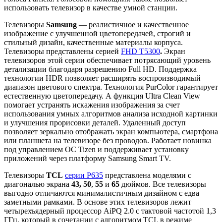
использовать телевизор в качестве умной станции.
Телевизоры
Samsung
— реалистичное и качественное
изображение с улучшенной цветопередачей, строгий и
стильный дизайн, качественные материалы корпуса.
Телевизоры представлены серией
FHD T5300
.
Экран
телевизоров этой серии обеспечивает потрясающий уровень
детализации благодаря разрешению Full HD. Поддержка
технологии HDR позволяет расширять воспроизводимый
диапазон цветового спектра. Технология PurColor гарантирует
естественную цветопередачу. А функция Ultra Clean View
помогает устранять искажения изображения за счет
использования умных алгоритмов анализа исходной картинки
и улучшения прорисовки деталей. Удаленный доступ
позволяет зеркально отображать экран компьютера, смартфона
или планшета на телевизоре без проводов. Работает новинка
под управлением ОС Tizen и поддерживает установку
приложений через платформу Samsung Smart TV.
Телевизоры
TCL
серии P635
представлена моделями с
диагональю экрана
43,
50
,
55
и
65
дюймов. Все телевизоры
выгодно отличаются минималистичным дизайном с едва
заметными рамками. В основе этих телевизоров лежит
четырехъядерный процессор AiPQ 2.0 с тактовой частотой 1,3
ГГц, который в сочетании с алгоритмом TCL в режиме