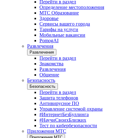
Перейти в раздел
Определение местоположения
МТС Образование
Здоровье
Сервисы вашего города
Тарифы на услуги
Мобильные вакансии
PomogAI
Развлечения
Развлечения
Перейти в раздел
Знакомства
Развлечения
Общение
Безопасность
Безопасность
Перейти в раздел
Защита телефонов
Антивирусное ПО
Управление системой охраны
#ИнтернетБезБуллинга
#НаучиСвоихБлизких
Тест по кибербезопасности
Приложения МТС
Приложения МТС