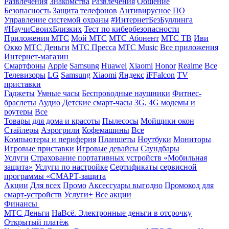
Развлечения
Знакомства
Развлечения
Общение
Безопасность
Защита телефонов
Антивирусное ПО
Управление системой охраны
#ИнтернетБезБуллинга
#НаучиСвоихБлизких
Тест по кибербезопасности
Приложения МТС
Мой МТС
МТС Абонент
МТС ТВ
Иви
Окко
МТС Деньги
МТС Пресса
МТС Music
Все приложения
Интернет-магазин
Смартфоны
Apple
Samsung
Huawei
Xiaomi
Honor
Realme
Все
Телевизоры
LG
Samsung
Xiaomi
Яндекс
iFFalcon
TV
приставки
Гаджеты
Умные часы
Беспроводные наушники
Фитнес-
браслеты
Аудио
Детские смарт-часы
3G, 4G модемы и
роутеры
Все
Товары для дома и красоты
Пылесосы
Мойщики окон
Стайлеры
Аэрогрили
Кофемашины
Все
Компьютеры и периферия
Планшеты
Ноутбуки
Мониторы
Игровые приставки
Игровые девайсы
Саундбары
Услуги
Страхование портативных устройств «Мобильная
защита»
Услуги по настройке
Сертификаты сервисной
программы «СМАРТ-защита
Акции
Для всех
Промо
Аксессуары выгодно
Промокод для
смарт-устройств
Услуги+
Все акции
Финансы
МТС Деньги
НаВсё. Электронные деньги в отсрочку
Открытый платёж