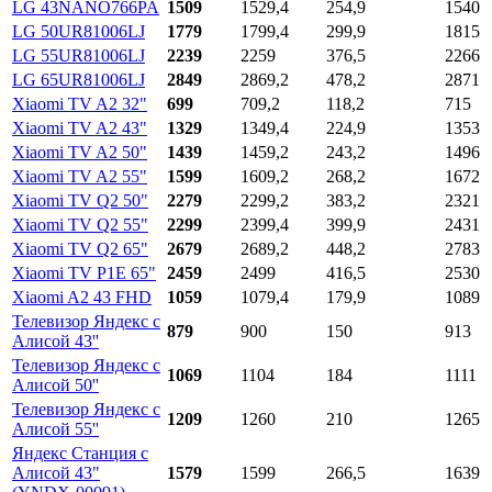
LG 43NANO766PA
1509
1529,4
254,9
1540
LG 50UR81006LJ
1779
1799,4
299,9
1815
LG 55UR81006LJ
2239
2259
376,5
2266
LG 65UR81006LJ
2849
2869,2
478,2
2871
Xiaomi TV A2 32"
699
709,2
118,2
715
Xiaomi TV A2 43"
1329
1349,4
224,9
1353
Xiaomi TV A2 50"
1439
1459,2
243,2
1496
Xiaomi TV A2 55"
1599
1609,2
268,2
1672
Xiaomi TV Q2 50"
2279
2299,2
383,2
2321
Xiaomi TV Q2 55"
2299
2399,4
399,9
2431
Xiaomi TV Q2 65"
2679
2689,2
448,2
2783
Xiaomi TV P1E 65"
2459
2499
416,5
2530
Xiaomi A2 43 FHD
1059
1079,4
179,9
1089
Телевизор Яндекс с
879
900
150
913
Алисой 43''
Телевизор Яндекс с
1069
1104
184
1111
Алисой 50''
Телевизор Яндекс с
1209
1260
210
1265
Алисой 55''
Яндекс Станция с
Алисой 43"
1579
1599
266,5
1639