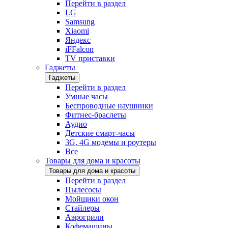
Перейти в раздел
LG
Samsung
Xiaomi
Яндекс
iFFalcon
TV приставки
Гаджеты
Гаджеты
Перейти в раздел
Умные часы
Беспроводные наушники
Фитнес-браслеты
Аудио
Детские смарт-часы
3G, 4G модемы и роутеры
Все
Товары для дома и красоты
Товары для дома и красоты
Перейти в раздел
Пылесосы
Мойщики окон
Стайлеры
Аэрогрили
Кофемашины