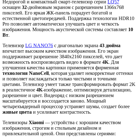
Недорогой и компактный смарт-телевизор серии
LQ57
оснащен
32
-дюймовым экраном с разрешением 1366x768
пикселей. Его яркая ЖК-панель порадует богатой и
естественной цветопередачей. Поддержка технологии HDR10
Pro позволяет автоматически улучшать цвет и четкость
изображения. Мощность акустической системы составляет
10
Вт
.
Телевизор
LG NANO76
с диагональю экрана
43 дюйма
впечатлит высоким качеством изображения. Его экран
поддерживает разрешение 3840х2160 пикселей, что дает
возможность воспроизводить видео в формате
4K
. Для
улучшения качества картинки применяется фирменная
технология NanoCell
, которая удаляет некорректные оттенки
и позволяет наслаждаться только чистыми и точными
цветами. Телевизор умеет также трансформировать формат 2K
в реалистичное
4K
-изображение, оптимизируя детализацию,
разрешение и цвет. Видеоряд с низким разрешением
масштабируется и воссоздается заново. Мощный
четырехъядерный процессор устраняет шумы, создает более
живые цвета
и усиливает контрастность.
Телевизоры
Xiaomi
— устройства с хорошим качеством
изображения, строгим и стильным дизайном и
привлекательной ценой. Они представлены сериями: