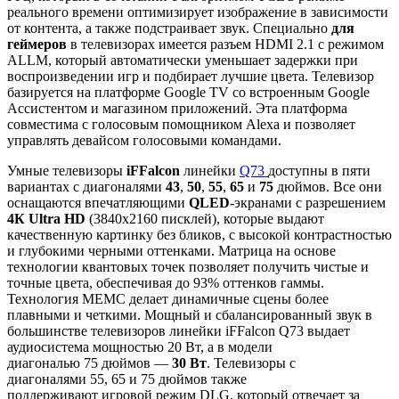
реального времени оптимизирует изображение в зависимости
от контента, а также подстраивает звук. Специально
для
геймеров
в телевизорах имеется разъем HDMI 2.1 с режимом
ALLM, который автоматически уменьшает задержки при
воспроизведении игр и подбирает лучшие цвета. Телевизор
базируется на платформе Google TV со встроенным Google
Ассистентом и магазином приложений. Эта платформа
совместима с голосовым помощником Alexa и позволяет
управлять девайсом голосовыми командами.
Умные телевизоры
iFFаlcon
линейки
Q73
доступны в пяти
вариантах с диагоналями
43
,
50
,
55
,
65
и
75
дюймов. Все они
оснащаются впечатляющими
QLED
-экранами с разрешением
4К Ultra HD
(3840х2160 писклей), которые выдают
качественную картинку без бликов, с высокой контрастностью
и глубокими черными оттенками. Матрица на основе
технологии квантовых точек позволяет получить чистые и
точные цвета, обеспечивая до 93% оттенков гаммы.
Технология MEMC делает динамичные сцены более
плавными и четкими. Мощный и сбалансированный звук в
большинстве телевизоров линейки iFFаlcon Q73 выдает
аудиосистема мощностью 20 Вт, а в модели
диагональю 75 дюймов —
30 Вт
. Телевизоры с
диагоналями 55, 65 и 75
дюймов также
поддерживают игровой режим DLG, который отвечает за