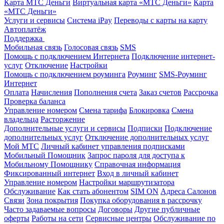
Карта МТС Деньги
Виртуальная карта «МТС Деньги»
Карта
«МТС Деньги»
Услуги и сервисы
Система iPay
Переводы с карты на карту
Автоплатёж
Поддержка
Мобильная связь
Голосовая связь
SMS
Помощь с подключением Интернета
Подключение интернет-
услуг
Отключение
Настройки
Помощь с подключением роуминга
Роуминг
SMS-Роуминг
Интернет
Оплата
Начисления
Пополнения счета
Заказ счетов
Рассрочка
Проверка баланса
Управление номером
Смена тарифа
Блокировка
Смена
владельца
Расторжение
Дополнительные услуги и сервисы
Подписки
Подключение
дополнительных услуг
Отключение дополнительных услуг
Мой МТС
Личный кабинет управления подписками
Мобильный Помощник
Запрос пароля для доступа к
Мобильному Помощнику
Справочная информация
Фиксированный интернет
Вход в личный кабинет
Управление номером
Настройки маршрутизатора
Обслуживание
Как стать абонентом
SIM ON
Адреса Салонов
Связи
Зона покрытия
Покупка оборудования в рассрочку
Часто задаваемые вопросы
Договоры
Другие публичные
оферты
Работы на сети
Сервисные центры
Обслуживание по