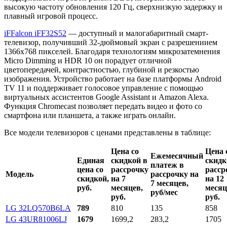
высокую частоту обновления 120 Гц, сверхнизкую задержку и
плавный игровой процесс.
iFFalcon iFF32S52
— доступный и малогабаритный смарт-
телевизор, получивший 32-дюймовый экран с разрешениием
1366x768 пикселей. Благодаря технологиям микрозатемнения
Micro Dimming и HDR 10 он порадует отличной
цветопередачей, контрастностью, глубиной и резкостью
изображения. Устройство работает на базе платформы Android
TV 11 и поддерживает голосовое управление с помощью
виртуальных ассистентов Google Assistant и Amazon Alexa.
Функция Chromecast позволяет передать видео и фото со
смартфона или планшета, а также играть онлайн.
Все модели телевизоров с ценами представлены в таблице:
Цена со
Цена 
Ежемесячный
Единая
скидкой в
скидк
платеж в
цена со
рассрочку
расср
Модель
рассрочку на
скидкой,
на 7
на 12
7 месяцев,
руб.
месяцев,
месяц
руб/мес
руб.
руб.
LG 32LQ570B6LA
789
810
135
858
LG 43UR81006LJ
1679
1699,2
283,2
1705