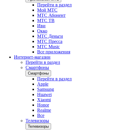
Перейти в раздел
Мой МТС
МТС Абонент
МТС ТВ
Иви
Окко
МТС Деньги
МТС Пресса
МТС Music
Все приложения
Интернет-магазин
Перейти в раздел
Смартфоны
Смартфоны
Перейти в раздел
Apple
Samsung
Huawei
Xiaomi
Honor
Realme
Все
Телевизоры
Телевизоры