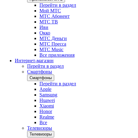
Перейти в раздел
Мой МТС
МТС Абонент
МТС ТВ
Иви
Окко
МТС Деньги
МТС Пресса
МТС Music
Все приложения
Интернет-магазин
Перейти в раздел
Смартфоны
Смартфоны
Перейти в раздел
Apple
Samsung
Huawei
Xiaomi
Honor
Realme
Все
Телевизоры
Телевизоры