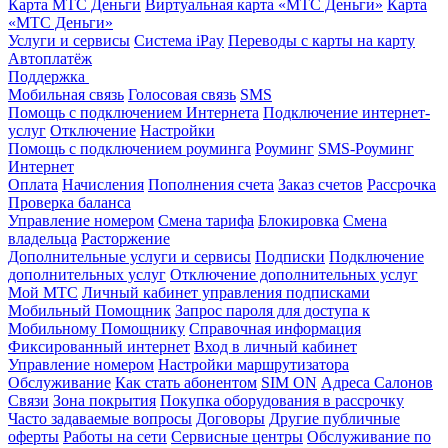
Карта МТС Деньги
Виртуальная карта «МТС Деньги»
Карта
«МТС Деньги»
Услуги и сервисы
Система iPay
Переводы с карты на карту
Автоплатёж
Поддержка
Мобильная связь
Голосовая связь
SMS
Помощь с подключением Интернета
Подключение интернет-
услуг
Отключение
Настройки
Помощь с подключением роуминга
Роуминг
SMS-Роуминг
Интернет
Оплата
Начисления
Пополнения счета
Заказ счетов
Рассрочка
Проверка баланса
Управление номером
Смена тарифа
Блокировка
Смена
владельца
Расторжение
Дополнительные услуги и сервисы
Подписки
Подключение
дополнительных услуг
Отключение дополнительных услуг
Мой МТС
Личный кабинет управления подписками
Мобильный Помощник
Запрос пароля для доступа к
Мобильному Помощнику
Справочная информация
Фиксированный интернет
Вход в личный кабинет
Управление номером
Настройки маршрутизатора
Обслуживание
Как стать абонентом
SIM ON
Адреса Салонов
Связи
Зона покрытия
Покупка оборудования в рассрочку
Часто задаваемые вопросы
Договоры
Другие публичные
оферты
Работы на сети
Сервисные центры
Обслуживание по