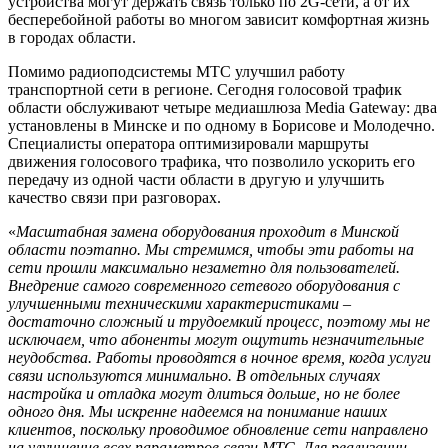
устройства могут держать связь только по 2G-сети, а от их
бесперебойной работы во многом зависит комфортная жизнь
в городах области.
Помимо радиоподсистемы МТС улучшил работу
транспортной сети в регионе. Сегодня голосовой трафик
области обслуживают четыре медиашлюза Media Gateway: два
установлены в Минске и по одному в Борисове и Молодечно.
Специалисты оператора оптимизировали маршруты
движения голосового трафика, что позволило ускорить его
передачу из одной части области в другую и улучшить
качество связи при разговорах.
«
Масштабная замена оборудования проходит в Минской
области поэтапно. Мы стремимся, чтобы эти работы на
сети прошли максимально незаметно для пользователей.
Внедрение самого современного сетевого оборудования с
улучшенными техническими характеристиками –
достаточно сложный и трудоемкий процесс, поэтому мы не
исключаем, что абоненты могут ощутить незначительные
неудобства. Работы проводятся в ночное время, когда услуги
связи используются минимально. В отдельных случаях
настройка и отладка могут длиться дольше, но не более
одного дня. Мы искренне надеемся на понимание наших
клиентов, поскольку проводимое обновление сети направлено
на улучшение всех параметров связи МТС. Для реализации