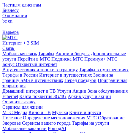
Частным клиентам
Бизнесу
О компании
be
en
Карьера
Интернет + 3 SIM
Связь
Мобильная связь
Тарифы
Акции и бонусы
Дополнительные
услуги
Перейти в МТС
Подписка МТС Премиум+
МТС
Бонус
Открытый интернет
В путешествиях и звонки за границу
Тарифы в путешествиях
Тарифы в России
Интернет в путешествиях
Звонки за
границу
SMS в путешествиях
Перед поездкой
Приграничная
территория
Домашний интернет и ТВ
Услуги
Акции
Зона обслуживания
Ethernet
Карта покрытия 3G/4G
Архив услуг и акций
Оставить заявку
Сервисы для жизни
МТС Медиа
Кино и ТВ
Музыка
Книги и пресса
Полезное
Определение местоположения
МТС Образование
Здоровье
Сервисы вашего города
Тарифы на услуги
Мобильные вакансии
PomogAI