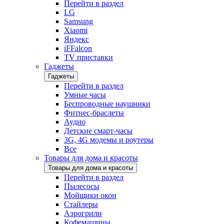
Перейти в раздел
LG
Samsung
Xiaomi
Яндекс
iFFalcon
TV приставки
Гаджеты
Гаджеты
Перейти в раздел
Умные часы
Беспроводные наушники
Фитнес-браслеты
Аудио
Детские смарт-часы
3G, 4G модемы и роутеры
Все
Товары для дома и красоты
Товары для дома и красоты
Перейти в раздел
Пылесосы
Мойщики окон
Стайлеры
Аэрогрили
Кофемашины