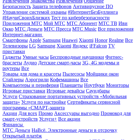
Развлечения
Знакомства
Развлечения
Общение
Безопасность
Защита телефонов
Антивирусное ПО
Управление системой охраны
#ИнтернетБезБуллинга
#НаучиСвоихБлизких
Тест по кибербезопасности
Приложения МТС
Мой МТС
МТС Абонент
МТС ТВ
Иви
Окко
МТС Деньги
МТС Пресса
МТС Music
Все приложения
Интернет-магазин
Смартфоны
Apple
Samsung
Huawei
Xiaomi
Honor
Realme
Все
Телевизоры
LG
Samsung
Xiaomi
Яндекс
iFFalcon
TV
приставки
Гаджеты
Умные часы
Беспроводные наушники
Фитнес-
браслеты
Аудио
Детские смарт-часы
3G, 4G модемы и
роутеры
Все
Товары для дома и красоты
Пылесосы
Мойщики окон
Стайлеры
Аэрогрили
Кофемашины
Все
Компьютеры и периферия
Планшеты
Ноутбуки
Мониторы
Игровые приставки
Игровые девайсы
Саундбары
Услуги
Страхование портативных устройств «Мобильная
защита»
Услуги по настройке
Сертификаты сервисной
программы «СМАРТ-защита
Акции
Для всех
Промо
Аксессуары выгодно
Промокод для
смарт-устройств
Услуги+
Все акции
Финансы
МТС Деньги
НаВсё. Электронные деньги в отсрочку
Открытый платёж