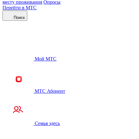
месту проживания
Опросы
Перейти в МТС
Поиск
Мой МТС
МТС Абонент
Семья здесь