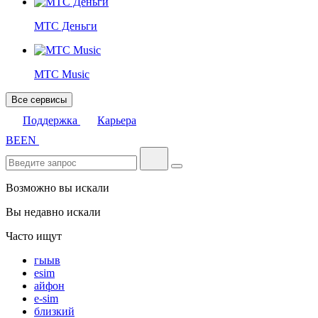
МТС Деньги
МТС Music
Все сервисы
Поддержка
Карьера
BE
EN
Возможно вы искали
Вы недавно искали
Часто ищут
гыыв
esim
айфон
e-sim
близкий