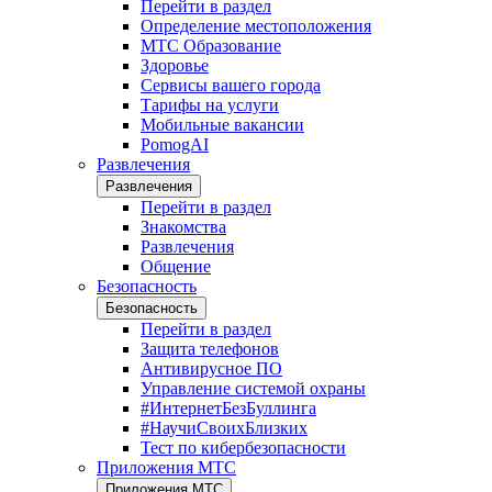
Перейти в раздел
Определение местоположения
МТС Образование
Здоровье
Сервисы вашего города
Тарифы на услуги
Мобильные вакансии
PomogAI
Развлечения
Развлечения
Перейти в раздел
Знакомства
Развлечения
Общение
Безопасность
Безопасность
Перейти в раздел
Защита телефонов
Антивирусное ПО
Управление системой охраны
#ИнтернетБезБуллинга
#НаучиСвоихБлизких
Тест по кибербезопасности
Приложения МТС
Приложения МТС