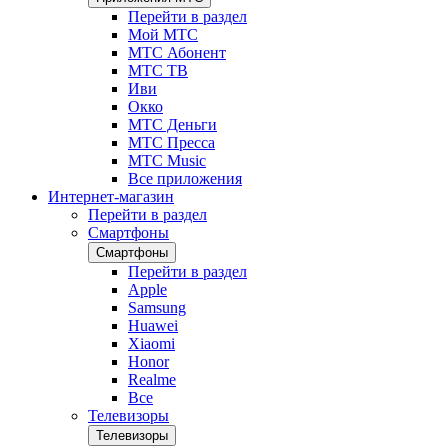
Перейти в раздел
Мой МТС
МТС Абонент
МТС ТВ
Иви
Окко
МТС Деньги
МТС Пресса
МТС Music
Все приложения
Интернет-магазин
Перейти в раздел
Смартфоны
Смартфоны
Перейти в раздел
Apple
Samsung
Huawei
Xiaomi
Honor
Realme
Все
Телевизоры
Телевизоры