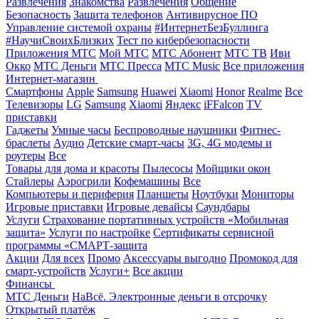
Развлечения
Знакомства
Развлечения
Общение
Безопасность
Защита телефонов
Антивирусное ПО
Управление системой охраны
#ИнтернетБезБуллинга
#НаучиСвоихБлизких
Тест по кибербезопасности
Приложения МТС
Мой МТС
МТС Абонент
МТС ТВ
Иви
Окко
МТС Деньги
МТС Пресса
МТС Music
Все приложения
Интернет-магазин
Смартфоны
Apple
Samsung
Huawei
Xiaomi
Honor
Realme
Все
Телевизоры
LG
Samsung
Xiaomi
Яндекс
iFFalcon
TV
приставки
Гаджеты
Умные часы
Беспроводные наушники
Фитнес-
браслеты
Аудио
Детские смарт-часы
3G, 4G модемы и
роутеры
Все
Товары для дома и красоты
Пылесосы
Мойщики окон
Стайлеры
Аэрогрили
Кофемашины
Все
Компьютеры и периферия
Планшеты
Ноутбуки
Мониторы
Игровые приставки
Игровые девайсы
Саундбары
Услуги
Страхование портативных устройств «Мобильная
защита»
Услуги по настройке
Сертификаты сервисной
программы «СМАРТ-защита
Акции
Для всех
Промо
Аксессуары выгодно
Промокод для
смарт-устройств
Услуги+
Все акции
Финансы
МТС Деньги
НаВсё. Электронные деньги в отсрочку
Открытый платёж