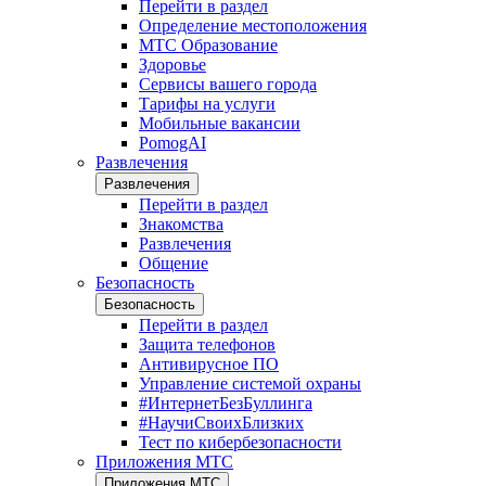
Перейти в раздел
Определение местоположения
МТС Образование
Здоровье
Сервисы вашего города
Тарифы на услуги
Мобильные вакансии
PomogAI
Развлечения
Развлечения
Перейти в раздел
Знакомства
Развлечения
Общение
Безопасность
Безопасность
Перейти в раздел
Защита телефонов
Антивирусное ПО
Управление системой охраны
#ИнтернетБезБуллинга
#НаучиСвоихБлизких
Тест по кибербезопасности
Приложения МТС
Приложения МТС