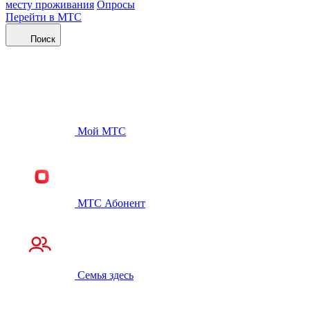
месту проживания
Опросы
Перейти в МТС
Поиск
Мой МТС
МТС Абонент
Семья здесь