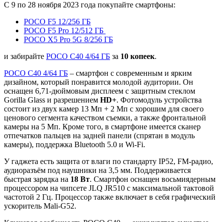
С 9 по 28 ноября 2023 года покупайте смартфоны:
POCO F5 12/256 ГБ
POCO F5 Pro 12/512 ГБ
POCO X5 Pro 5G 8/256 ГБ
и забирайте
POCO C40 4/64 ГБ
за
10 копеек
.
POCO C40 4/64 ГБ
– смартфон с современным и ярким
дизайном, который понравится молодой аудитории. Он
оснащен 6,71-дюймовым дисплеем с защитным стеклом
Gorilla Glass и разрешением
HD+
. Фотомодуль устройства
состоит из двух камер 13 Мп + 2 Мп с хорошим для своего
ценового сегмента качеством съемки, а также фронтальной
камеры на 5 Мп. Кроме того, в смартфоне имеется сканер
отпечатков пальцев на задней панели (спрятан в модуль
камеры), поддержка Bluetooth 5.0 и Wi-Fi.
У гаджета есть защита от влаги по стандарту IP52, FM-радио,
аудиоразъём под наушники на 3,5 мм. Поддерживается
быстрая зарядка на
18 Вт
. Смартфон оснащен восьмиядерным
процессором на чипсете JLQ JR510 с максимальной тактовой
частотой 2 Гц. Процессор также включает в себя графический
ускоритель Mali-G52.