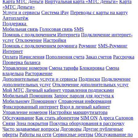
Карта МТС Деньги
Виртуальная карта «МТС Деньги»
Карта
«МТС Деньги»
Услуги и сервисы
Система iPay
Переводы с карты на карту
Автоплатёж
Поддержка
Мобильная связь
Голосовая связь
SMS
Помощь с подключением Интернета
Подключение интернет-
услуг
Отключение
Настройки
Помощь с подключением роуминга
Роуминг
SMS-Роуминг
Интернет
Оплата
Начисления
Пополнения счета
Заказ счетов
Рассрочка
Проверка баланса
Управление номером
Смена тарифа
Блокировка
Смена
владельца
Расторжение
Дополнительные услуги и сервисы
Подписки
Подключение
дополнительных услуг
Отключение дополнительных услуг
Мой МТС
Личный кабинет управления подписками
Мобильный Помощник
Запрос пароля для доступа к
Мобильному Помощнику
Справочная информация
Фиксированный интернет
Вход в личный кабинет
Управление номером
Настройки маршрутизатора
Обслуживание
Как стать абонентом
SIM ON
Адреса Салонов
Связи
Зона покрытия
Покупка оборудования в рассрочку
Часто задаваемые вопросы
Договоры
Другие публичные
оферты
Работы на сети
Сервисные центры
Обслуживание по