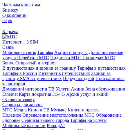
Частным клиентам
Бизнесу
О компании
be
en
Карьера
Интернет + 3 SIM
Связь
Мобильная связь
Тарифы
Акции и бонусы
Дополнительные
услуги
Перейти в МТС
Подписка МТС Премиум+
МТС
Бонус
Открытый интернет
В путешествиях и звонки за границу
Тарифы в путешествиях
Тарифы в России
Интернет в путешествиях
Звонки за
границу
SMS в путешествиях
Перед поездкой
Приграничная
территория
Домашний интернет и ТВ
Услуги
Акции
Зона обслуживания
Ethernet
Карта покрытия 3G/4G
Архив услуг и акций
Оставить заявку
Сервисы для жизни
МТС Медиа
Кино и ТВ
Музыка
Книги и пресса
Полезное
Определение местоположения
МТС Образование
Здоровье
Сервисы вашего города
Тарифы на услуги
Мобильные вакансии
PomogAI