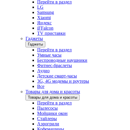
Перейти в раздел
LG
Samsung
Xiaomi
Яндекс
iFFalcon
TV приставки
Гаджеты
Гаджеты
Перейти в раздел
Умные часы
Беспроводные наушники
Фитнес-браслеты
Аудио
Детские смарт-часы
3G, 4G модемы и роутеры
Все
Товары для дома и красоты
Товары для дома и красоты
Перейти в раздел
Пылесосы
Мойщики окон
Стайлеры
Аэрогрили
Кофемашины