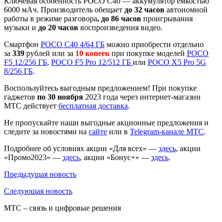
Ключевая особенность POCO C40 — аккумулятор емкостью
6000 мАч. Производитель обещает
до 32 часов
автономной
работы в режиме разговора
, до 86 часов
проигрывания
музыки и
до 20 часов
воспроизведения видео.
Смартфон
POCO C40 4/64 ГБ
можно приобрести отдельно
за
339
рублей или за
10 копеек
при покупке моделей
POCO
F5 12/256 ГБ
,
POCO F5 Pro 12/512 ГБ
или
POCO X5 Pro 5G
8/256 ГБ
.
Воспользуйтесь выгодным предложением! При покупке
гаджетов
по 30 ноября
2023 года через интернет-магазин
МТС действует
бесплатная доставка
.
Не пропускайте наши выгодные акционные предложения и
следите за новостями на
сайте
или в
Telegram-канале МТС
.
Подробнее об условиях акции «Для всех» —
здесь
, акции
«Промо2023» —
здесь
, акции «Бонус+» —
здесь
.
Предыдущая
новость
Следующая
новость
МТС – связь и цифровые решения