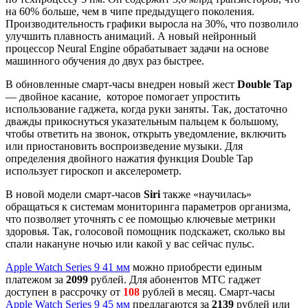
на 60% больше, чем в чипе предыдущего поколения.
Производительность графики выросла на 30%, что позволило
улучшить плавность анимаций. А новый нейронный
процессор Neural Engine обрабатывает задачи на основе
машинного обучения до двух раз быстрее.
В обновленные смарт-часы внедрен новый жест
Double Tap
— двойное касание, которое помогает упростить
использование гаджета, когда руки заняты. Так, достаточно
дважды прикоснуться указательным пальцем к большому,
чтобы ответить на звонок, открыть уведомление, включить
или приостановить воспроизведение музыки. Для
определения двойного нажатия функция Double Tap
использует гироскоп и акселерометр.
В новой модели смарт-часов
Siri
также «научилась»
обращаться к системам мониторинга параметров организма,
что позволяет уточнять с ее помощью ключевые метрики
здоровья. Так, голосовой помощник подскажет, сколько вы
спали накануне ночью или какой у вас сейчас пульс.
Apple Watch Series 9 41 мм
можно приобрести единым
платежом за
2099
рублей. Для абонентов МТС гаджет
доступен в рассрочку от
108
рублей в месяц. Смарт-часы
Apple Watch Series 9 45 мм
предлагаются за
2139
рублей или