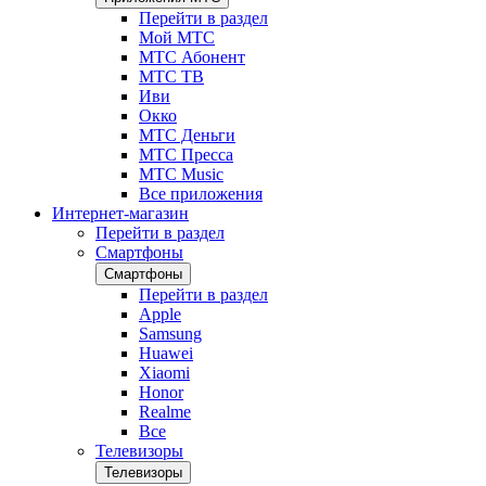
Перейти в раздел
Мой МТС
МТС Абонент
МТС ТВ
Иви
Окко
МТС Деньги
МТС Пресса
МТС Music
Все приложения
Интернет-магазин
Перейти в раздел
Смартфоны
Смартфоны
Перейти в раздел
Apple
Samsung
Huawei
Xiaomi
Honor
Realme
Все
Телевизоры
Телевизоры