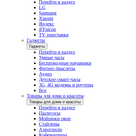
Перейти в раздел
LG
Samsung
Xiaomi
Яндекс
iFFalcon
TV приставки
Гаджеты
Гаджеты
Перейти в раздел
Умные часы
Беспроводные наушники
Фитнес-браслеты
Аудио
Детские смарт-часы
3G, 4G модемы и роутеры
Все
Товары для дома и красоты
Товары для дома и красоты
Перейти в раздел
Пылесосы
Мойщики окон
Стайлеры
Аэрогрили
Кофемашины