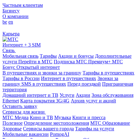
Частным клиентам
Бизнесу
О компании
be
en
Карьера
Интернет + 3 SIM
Связь
Мобильная связь
Тарифы
Акции и бонусы
Дополнительные
услуги
Перейти в МТС
Подписка МТС Премиум+
МТС
Бонус
Открытый интернет
В путешествиях и звонки за границу
Тарифы в путешествиях
Тарифы в России
Интернет в путешествиях
Звонки за
границу
SMS в путешествиях
Перед поездкой
Приграничная
территория
Домашний интернет и ТВ
Услуги
Акции
Зона обслуживания
Ethernet
Карта покрытия 3G/4G
Архив услуг и акций
Оставить заявку
Сервисы для жизни
МТС Медиа
Кино и ТВ
Музыка
Книги и пресса
Полезное
Определение местоположения
МТС Образование
Здоровье
Сервисы вашего города
Тарифы на услуги
Мобильные вакансии
PomogAI