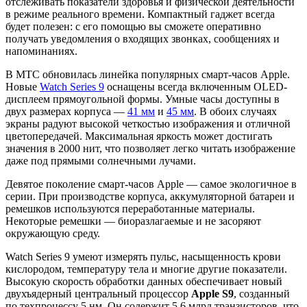
отслеживать показатели здоровья и физической деятельности
в режиме реального времени. Компактный гаджет всегда
будет полезен: с его помощью вы сможете оперативно
получать уведомления о входящих звонках, сообщениях и
напоминаниях.
В МТС обновилась линейка популярных смарт-часов Apple.
Новые
Watch Series 9
оснащены всегда включенным OLED-
дисплеем прямоугольной формы. Умные часы доступны в
двух размерах корпуса —
41 мм
и
45 мм
. В обоих случаях
экраны радуют высокой четкостью изображения и отличной
цветопередачей. Максимальная яркость может достигать
значения в 2000 нит, что позволяет легко читать изображение
даже под прямыми солнечными лучами.
Девятое поколение смарт-часов Apple — самое экологичное в
серии. При производстве корпуса, аккумуляторной батареи и
ремешков используются переработанные материалы.
Некоторые ремешки — биоразлагаемые и не засоряют
окружающую среду.
Watch Series 9 умеют измерять пульс, насыщенность крови
кислородом, температуру тела и многие другие показатели.
Высокую скорость обработки данных обеспечивает новый
двухъядерный центральный процессор
Apple S9
, созданный
по техпроцессу 5 нм. Он содержит 5,6 млрд транзисторов, что