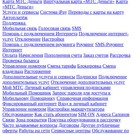
Карта МТС Деньги
Виртуальная карта «МТС Деньги»
Карта
«МТС Деньги»
Услуги и сервисы
Система iPay
Переводы с карты на карту
Автоплатёж
Поддержка
Мобильная связь
Голосовая связь
SMS
Помощь с подключением Интернета
Подключение интернет-
услуг
Отключение
Настройки
Помощь с подключением роуминга
Роуминг
SMS-Роуминг
Интернет
Оплата
Начисления
Пополнения счета
Заказ счетов
Рассрочка
Проверка баланса
Управление номером
Смена тарифа
Блокировка
Смена
владельца
Расторжение
Дополнительные услуги и сервисы
Подписки
Подключение
дополнительных услуг
Отключение дополнительных услуг
Мой МТС
Личный кабинет управления подписками
Мобильный Помощник
Запрос пароля для доступа к
Мобильному Помощнику
Справочная информация
Фиксированный интернет
Вход в личный кабинет
Управление номером
Настройки маршрутизатора
Обслуживание
Как стать абонентом
SIM ON
Адреса Салонов
Связи
Зона покрытия
Покупка оборудования в рассрочку
Часто задаваемые вопросы
Договоры
Другие публичные
оферты
Работы на сети
Сервисные центры
Обслуживание по