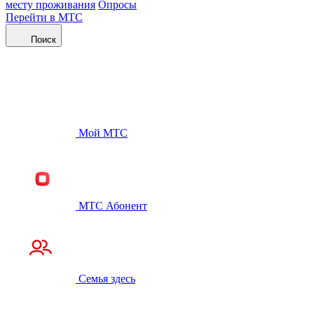
месту проживания
Опросы
Перейти в МТС
Поиск
Мой МТС
МТС Абонент
Семья здесь