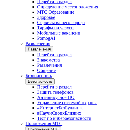
Перейти в раздел
Определение местоположения
МТС Образование
Здоровье
Сервисы вашего города
Тарифы на услуги
Мобильные вакансии
PomogAI
Развлечения
Развлечения
Перейти в раздел
Знакомства
Развлечения
Общение
Безопасность
Безопасность
Перейти в раздел
Защита телефонов
Антивирусное ПО
Управление системой охраны
#ИнтернетБезБуллинга
#НаучиСвоихБлизких
Тест по кибербезопасности
Приложения МТС
Приложения МТС