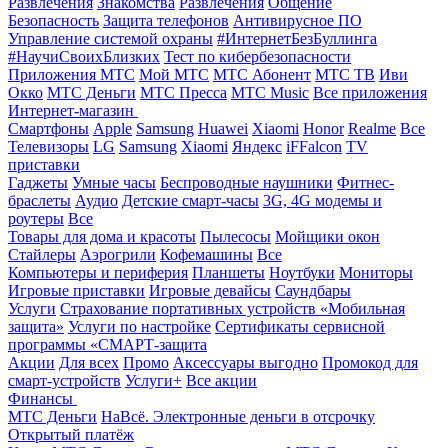
Развлечения
Знакомства
Развлечения
Общение
Безопасность
Защита телефонов
Антивирусное ПО
Управление системой охраны
#ИнтернетБезБуллинга
#НаучиСвоихБлизких
Тест по кибербезопасности
Приложения МТС
Мой МТС
МТС Абонент
МТС ТВ
Иви
Окко
МТС Деньги
МТС Пресса
МТС Music
Все приложения
Интернет-магазин
Смартфоны
Apple
Samsung
Huawei
Xiaomi
Honor
Realme
Все
Телевизоры
LG
Samsung
Xiaomi
Яндекс
iFFalcon
TV
приставки
Гаджеты
Умные часы
Беспроводные наушники
Фитнес-
браслеты
Аудио
Детские смарт-часы
3G, 4G модемы и
роутеры
Все
Товары для дома и красоты
Пылесосы
Мойщики окон
Стайлеры
Аэрогрили
Кофемашины
Все
Компьютеры и периферия
Планшеты
Ноутбуки
Мониторы
Игровые приставки
Игровые девайсы
Саундбары
Услуги
Страхование портативных устройств «Мобильная
защита»
Услуги по настройке
Сертификаты сервисной
программы «СМАРТ-защита
Акции
Для всех
Промо
Аксессуары выгодно
Промокод для
смарт-устройств
Услуги+
Все акции
Финансы
МТС Деньги
НаВсё. Электронные деньги в отсрочку
Открытый платёж