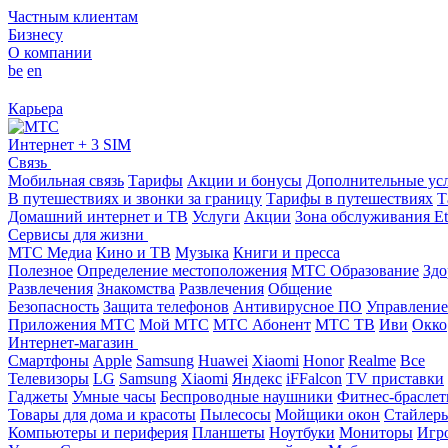
Частным клиентам
Бизнесу
О компании
be
en
Карьера
Интернет + 3 SIM
Связь
Мобильная связь
Тарифы
Акции и бонусы
Дополнительные ус
В путешествиях и звонки за границу
Тарифы в путешествиях
Т
Домашний интернет и ТВ
Услуги
Акции
Зона обслуживания Et
Сервисы для жизни
МТС Медиа
Кино и ТВ
Музыка
Книги и пресса
Полезное
Определение местоположения
МТС Образование
Здо
Развлечения
Знакомства
Развлечения
Общение
Безопасность
Защита телефонов
Антивирусное ПО
Управление
Приложения МТС
Мой МТС
МТС Абонент
МТС ТВ
Иви
Окко
Интернет-магазин
Смартфоны
Apple
Samsung
Huawei
Xiaomi
Honor
Realme
Все
Телевизоры
LG
Samsung
Xiaomi
Яндекс
iFFalcon
TV приставки
Гаджеты
Умные часы
Беспроводные наушники
Фитнес-брасле
Товары для дома и красоты
Пылесосы
Мойщики окон
Стайлер
Компьютеры и периферия
Планшеты
Ноутбуки
Мониторы
Игр