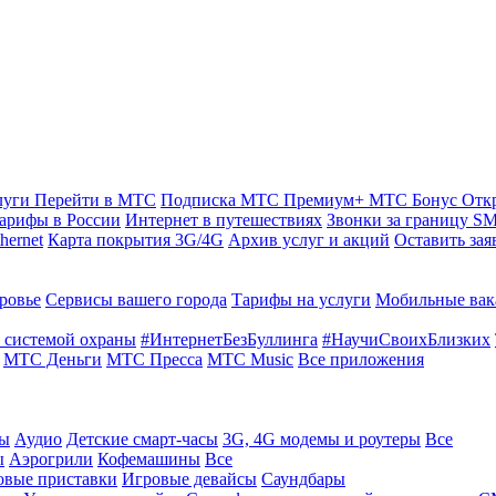
луги
Перейти в МТС
Подписка МТС Премиум+
МТС Бонус
Отк
арифы в России
Интернет в путешествиях
Звонки за границу
SM
hernet
Карта покрытия 3G/4G
Архив услуг и акций
Оставить зая
ровье
Сервисы вашего города
Тарифы на услуги
Мобильные вак
 системой охраны
#ИнтернетБезБуллинга
#НаучиСвоихБлизких
МТС Деньги
МТС Пресса
МТС Music
Все приложения
ты
Аудио
Детские смарт-часы
3G, 4G модемы и роутеры
Все
ы
Аэрогрили
Кофемашины
Все
овые приставки
Игровые девайсы
Саундбары