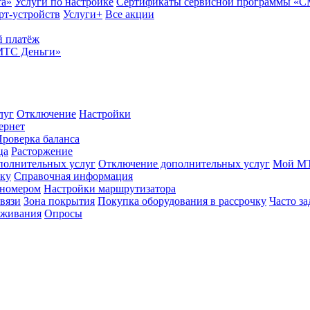
та»
Услуги по настройке
Сертификаты сервисной программы «
рт-устройств
Услуги+
Все акции
 платёж
МТС Деньги»
луг
Отключение
Настройки
ернет
роверка баланса
ца
Расторжение
полнительных услуг
Отключение дополнительных услуг
Мой М
ику
Справочная информация
 номером
Настройки маршрутизатора
вязи
Зона покрытия
Покупка оборудования в рассрочку
Часто з
оживания
Опросы