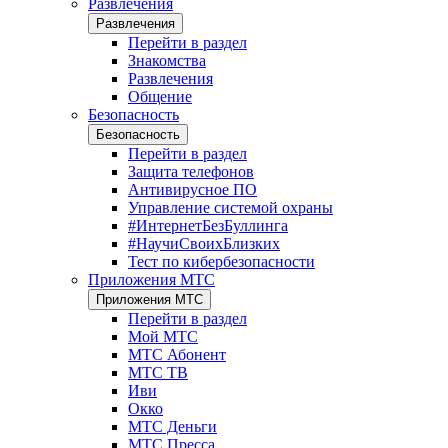
Развлечения
Развлечения
Перейти в раздел
Знакомства
Развлечения
Общение
Безопасность
Безопасность
Перейти в раздел
Защита телефонов
Антивирусное ПО
Управление системой охраны
#ИнтернетБезБуллинга
#НаучиСвоихБлизких
Тест по кибербезопасности
Приложения МТС
Приложения МТС
Перейти в раздел
Мой МТС
МТС Абонент
МТС ТВ
Иви
Окко
МТС Деньги
МТС Пресса