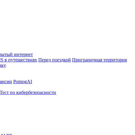
рытый интернет
S в путешествиях
Перед поездкой
Приграничная территория
вку
ансии
PomogAI
Тест по кибербезопасности