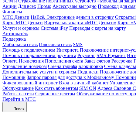
Услуги
Страхование портативных устройств «Мобильная защи
Акции
Для всех
Промо
Аксессуары выгодно
Промокод для сма
Финансы
МТС Деньги
НаВсё. Электронные деньги в отсрочку
Открытый
Карта МТС Деньги
Виртуальная карта «МТС Деньги»
Карта «
Услуги и сервисы
Система iPay
Переводы с карты на карту
Автоплатёж
Поддержка
Мобильная связь
Голосовая связь
SMS
Помощь с подключением Интернета
Подключение интернет-ус
Помощь с подключением роуминга
Роуминг
SMS-Роуминг
Инт
Оплата
Начисления
Пополнения счета
Заказ счетов
Рассрочка
П
Управление номером
Смена тарифа
Блокировка
Смена владель
Дополнительные услуги и сервисы
Подписки
Подключение до
Помощник
Запрос пароля для доступа к Мобильному Помощн
Фиксированный интернет
Вход в личный кабинет
Управление
Обслуживание
Как стать абонентом
SIM ON
Адреса Салонов С
Работы на сети
Сервисные центры
Обслуживание по месту пр
Перейти в МТС
Поиск