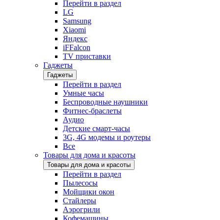
Перейти в раздел
LG
Samsung
Xiaomi
Яндекс
iFFalcon
TV приставки
Гаджеты
Гаджеты
Перейти в раздел
Умные часы
Беспроводные наушники
Фитнес-браслеты
Аудио
Детские смарт-часы
3G, 4G модемы и роутеры
Все
Товары для дома и красоты
Товары для дома и красоты
Перейти в раздел
Пылесосы
Мойщики окон
Стайлеры
Аэрогрили
Кофемашины