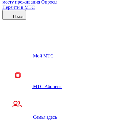
месту проживания
Опросы
Перейти в МТС
Поиск
Мой МТС
МТС Абонент
Семья здесь