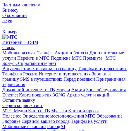
Частным клиентам
Бизнесу
О компании
be
en
Карьера
Интернет + 3 SIM
Связь
Мобильная связь
Тарифы
Акции и бонусы
Дополнительные
услуги
Перейти в МТС
Подписка МТС Премиум+
МТС
Бонус
Открытый интернет
В путешествиях и звонки за границу
Тарифы в путешествиях
Тарифы в России
Интернет в путешествиях
Звонки за
границу
SMS в путешествиях
Перед поездкой
Приграничная
территория
Домашний интернет и ТВ
Услуги
Акции
Зона обслуживания
Ethernet
Карта покрытия 3G/4G
Архив услуг и акций
Оставить заявку
Сервисы для жизни
МТС Медиа
Кино и ТВ
Музыка
Книги и пресса
Полезное
Определение местоположения
МТС Образование
Здоровье
Сервисы вашего города
Тарифы на услуги
Мобильные вакансии
PomogAI