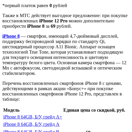
*первый платеж равен
0
рублей
Также в МТС действует выгодное предложение: при покупке
восстановленных
iPhone 12 Pro
можно дополнительно
приобрести
iPhone 8
за
69
рублей.
iPhone 8
— смартфон, имеющий 4,7-дюймовый дисплей,
поддержку беспроводной зарядки по стандарту Qi,
шестиядерный процессор A11 Bionic. Аппарат оснащен
технологией True Tone, которая устанавливает подходящую
для текущего освещения интенсивность и цветовую
температуру белого цвета. Основная камера смартфона — 12
Мп с автофокусом, светодиодной вспышкой и оптическим
стабилизатором.
Перечень восстановленных смартфонов iPhone 8 с ценами,
действующими в рамках акции «Бонус+» при покупке
восстановленных смартфонов iPhone 12 Pro, представлен в
таблице:
Модель
Единая цена со скидкой, руб.
iPhone 8 64GB, Б/У, грейд A+
iPhone 8 64GB, Б/У, грейд A
iPhone 8 64GB, Б/У, грейд B