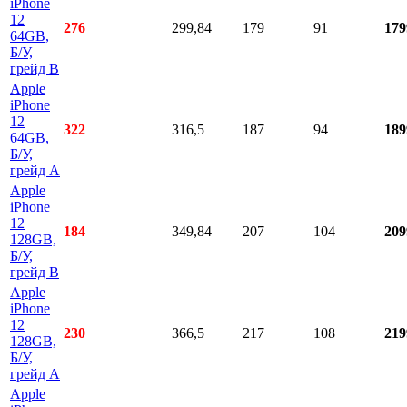
iPhone
12
276
299,84
179
91
179
64GB,
Б/У,
грейд B
Apple
iPhone
12
322
316,5
187
94
189
64GB,
Б/У,
грейд A
Apple
iPhone
12
184
349,84
207
104
209
128GB,
Б/У,
грейд B
Apple
iPhone
12
230
366,5
217
108
219
128GB,
Б/У,
грейд A
Apple