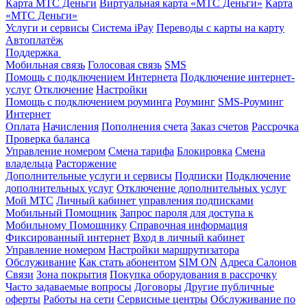
Карта МТС Деньги
Виртуальная карта «МТС Деньги»
Карта
«МТС Деньги»
Услуги и сервисы
Система iPay
Переводы с карты на карту
Автоплатёж
Поддержка
Мобильная связь
Голосовая связь
SMS
Помощь с подключением Интернета
Подключение интернет-
услуг
Отключение
Настройки
Помощь с подключением роуминга
Роуминг
SMS-Роуминг
Интернет
Оплата
Начисления
Пополнения счета
Заказ счетов
Рассрочка
Проверка баланса
Управление номером
Смена тарифа
Блокировка
Смена
владельца
Расторжение
Дополнительные услуги и сервисы
Подписки
Подключение
дополнительных услуг
Отключение дополнительных услуг
Мой МТС
Личный кабинет управления подписками
Мобильный Помощник
Запрос пароля для доступа к
Мобильному Помощнику
Справочная информация
Фиксированный интернет
Вход в личный кабинет
Управление номером
Настройки маршрутизатора
Обслуживание
Как стать абонентом
SIM ON
Адреса Салонов
Связи
Зона покрытия
Покупка оборудования в рассрочку
Часто задаваемые вопросы
Договоры
Другие публичные
оферты
Работы на сети
Сервисные центры
Обслуживание по