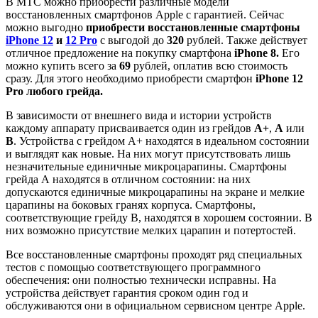
В МТС можно приобрести различные модели
восстановленных смартфонов Apple с гарантией. Сейчас
можно выгодно
приобрести восстановленные смартфоны
iPhone 12
и
12 Pro
с выгодой до
320
рублей. Также действует
отличное предложение на покупку смартфона
iPhone 8.
Его
можно купить всего за
69
рублей, оплатив всю стоимость
сразу. Для этого необходимо приобрести смартфон
iPhone 12
Pro любого грейда.
В зависимости от внешнего вида и истории устройств
каждому аппарату присваивается один из грейдов
А+
,
А
или
В
. Устройства с грейдом А+ находятся в идеальном состоянии
и выглядят как новые. На них могут присутствовать лишь
незначительные единичные микроцарапины. Смартфоны
грейда А находятся в отличном состоянии: на них
допускаются единичные микроцарапины на экране и мелкие
царапины на боковых гранях корпуса. Смартфоны,
соответствующие грейду B, находятся в хорошем состоянии. В
них возможно присутствие мелких царапин и потертостей.
Все восстановленные смартфоны проходят ряд специальных
тестов с помощью соответствующего программного
обеспечения: они полностью технически исправны. На
устройства действует гарантия сроком один год и
обслуживаются они в официальном сервисном центре Apple.