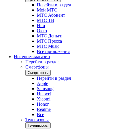
Перейти в раздел
Мой МТС
МТС Абонент
МТС ТВ
Иви
Окко
МТС Деньги
МТС Пресса
МТС Music
Все приложения
Интернет-магазин
Перейти в раздел
Смартфоны
Смартфоны
Перейти в раздел
Apple
Samsung
Huawei
Xiaomi
Honor
Realme
Все
Телевизоры
Телевизоры