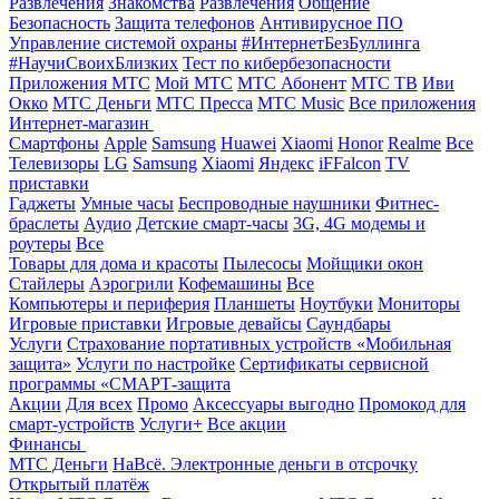
Развлечения
Знакомства
Развлечения
Общение
Безопасность
Защита телефонов
Антивирусное ПО
Управление системой охраны
#ИнтернетБезБуллинга
#НаучиСвоихБлизких
Тест по кибербезопасности
Приложения МТС
Мой МТС
МТС Абонент
МТС ТВ
Иви
Окко
МТС Деньги
МТС Пресса
МТС Music
Все приложения
Интернет-магазин
Смартфоны
Apple
Samsung
Huawei
Xiaomi
Honor
Realme
Все
Телевизоры
LG
Samsung
Xiaomi
Яндекс
iFFalcon
TV
приставки
Гаджеты
Умные часы
Беспроводные наушники
Фитнес-
браслеты
Аудио
Детские смарт-часы
3G, 4G модемы и
роутеры
Все
Товары для дома и красоты
Пылесосы
Мойщики окон
Стайлеры
Аэрогрили
Кофемашины
Все
Компьютеры и периферия
Планшеты
Ноутбуки
Мониторы
Игровые приставки
Игровые девайсы
Саундбары
Услуги
Страхование портативных устройств «Мобильная
защита»
Услуги по настройке
Сертификаты сервисной
программы «СМАРТ-защита
Акции
Для всех
Промо
Аксессуары выгодно
Промокод для
смарт-устройств
Услуги+
Все акции
Финансы
МТС Деньги
НаВсё. Электронные деньги в отсрочку
Открытый платёж