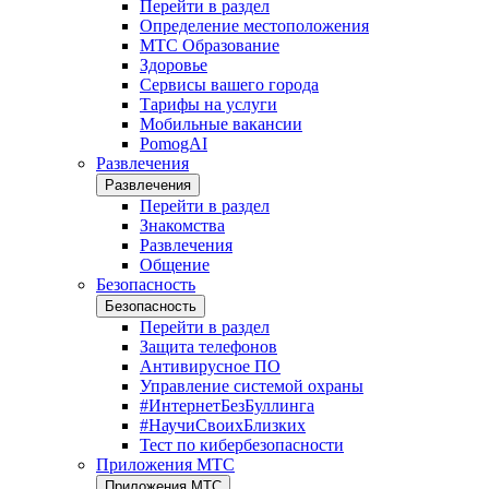
Перейти в раздел
Определение местоположения
МТС Образование
Здоровье
Сервисы вашего города
Тарифы на услуги
Мобильные вакансии
PomogAI
Развлечения
Развлечения
Перейти в раздел
Знакомства
Развлечения
Общение
Безопасность
Безопасность
Перейти в раздел
Защита телефонов
Антивирусное ПО
Управление системой охраны
#ИнтернетБезБуллинга
#НаучиСвоихБлизких
Тест по кибербезопасности
Приложения МТС
Приложения МТС