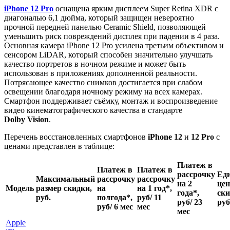
iPhone 12 Pro
оснащена ярким дисплеем Super Retina XDR с
диагональю 6,1 дюйма, который защищен невероятно
прочной передней панелью Ceramic Shield, позволяющей
уменьшить риск повреждений дисплея при падении в 4 раза.
Основная камера iPhone 12 Pro усилена третьим объективом и
сенсором LiDAR, который способен значительно улучшать
качество портретов в ночном режиме и может быть
использован в приложениях дополненной реальности.
Потрясающее качество снимков достигается при слабом
освещении благодаря ночному режиму на всех камерах.
Смартфон поддерживает съёмку, монтаж и воспроизведение
видео кинематографического качества в стандарте
Dolby Vision
.
Перечень восстановленных смартфонов
iPhone 12
и
12 Pro
с
ценами представлен в таблице:
Платеж в
Платеж в
Платеж в
рассрочку
Ед
Максимальный
рассрочку
рассрочку
на 2
цен
Модель
размер скидки,
на
на 1 год*,
года*,
ски
руб.
полгода*,
руб/ 11
руб/ 23
руб
руб/ 6 мес
мес
мес
Apple