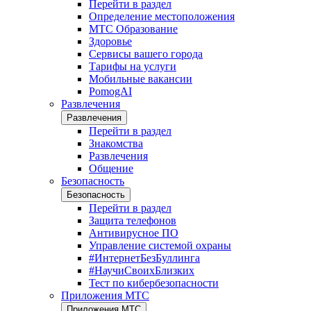
Перейти в раздел
Определение местоположения
МТС Образование
Здоровье
Сервисы вашего города
Тарифы на услуги
Мобильные вакансии
PomogAI
Развлечения
Развлечения
Перейти в раздел
Знакомства
Развлечения
Общение
Безопасность
Безопасность
Перейти в раздел
Защита телефонов
Антивирусное ПО
Управление системой охраны
#ИнтернетБезБуллинга
#НаучиСвоихБлизких
Тест по кибербезопасности
Приложения МТС
Приложения МТС