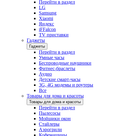
Перейти в раздел
LG
Samsung
Xiaomi
Яндекс
iFFalcon
TV приставки
Гаджеты
Гаджеты
Перейти в раздел
Умные часы
Беспроводные наушники
Фитнес-браслеты
Аудио
Детские смарт-часы
3G, 4G модемы и роутеры
Все
Товары для дома и красоты
Товары для дома и красоты
Перейти в раздел
Пылесосы
Мойщики окон
Стайлеры
Аэрогрили
Кофемашины