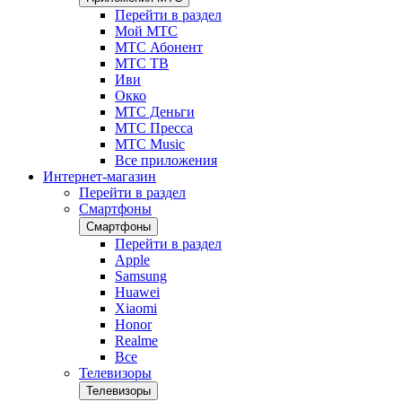
Перейти в раздел
Мой МТС
МТС Абонент
МТС ТВ
Иви
Окко
МТС Деньги
МТС Пресса
МТС Music
Все приложения
Интернет-магазин
Перейти в раздел
Смартфоны
Смартфоны
Перейти в раздел
Apple
Samsung
Huawei
Xiaomi
Honor
Realme
Все
Телевизоры
Телевизоры