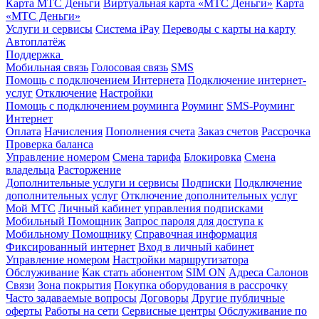
Карта МТС Деньги
Виртуальная карта «МТС Деньги»
Карта
«МТС Деньги»
Услуги и сервисы
Система iPay
Переводы с карты на карту
Автоплатёж
Поддержка
Мобильная связь
Голосовая связь
SMS
Помощь с подключением Интернета
Подключение интернет-
услуг
Отключение
Настройки
Помощь с подключением роуминга
Роуминг
SMS-Роуминг
Интернет
Оплата
Начисления
Пополнения счета
Заказ счетов
Рассрочка
Проверка баланса
Управление номером
Смена тарифа
Блокировка
Смена
владельца
Расторжение
Дополнительные услуги и сервисы
Подписки
Подключение
дополнительных услуг
Отключение дополнительных услуг
Мой МТС
Личный кабинет управления подписками
Мобильный Помощник
Запрос пароля для доступа к
Мобильному Помощнику
Справочная информация
Фиксированный интернет
Вход в личный кабинет
Управление номером
Настройки маршрутизатора
Обслуживание
Как стать абонентом
SIM ON
Адреса Салонов
Связи
Зона покрытия
Покупка оборудования в рассрочку
Часто задаваемые вопросы
Договоры
Другие публичные
оферты
Работы на сети
Сервисные центры
Обслуживание по