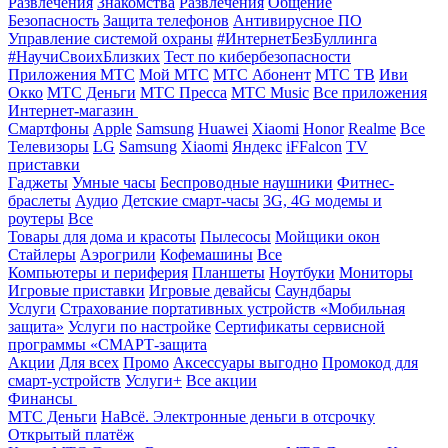
Развлечения
Знакомства
Развлечения
Общение
Безопасность
Защита телефонов
Антивирусное ПО
Управление системой охраны
#ИнтернетБезБуллинга
#НаучиСвоихБлизких
Тест по кибербезопасности
Приложения МТС
Мой МТС
МТС Абонент
МТС ТВ
Иви
Окко
МТС Деньги
МТС Пресса
МТС Music
Все приложения
Интернет-магазин
Смартфоны
Apple
Samsung
Huawei
Xiaomi
Honor
Realme
Все
Телевизоры
LG
Samsung
Xiaomi
Яндекс
iFFalcon
TV
приставки
Гаджеты
Умные часы
Беспроводные наушники
Фитнес-
браслеты
Аудио
Детские смарт-часы
3G, 4G модемы и
роутеры
Все
Товары для дома и красоты
Пылесосы
Мойщики окон
Стайлеры
Аэрогрили
Кофемашины
Все
Компьютеры и периферия
Планшеты
Ноутбуки
Мониторы
Игровые приставки
Игровые девайсы
Саундбары
Услуги
Страхование портативных устройств «Мобильная
защита»
Услуги по настройке
Сертификаты сервисной
программы «СМАРТ-защита
Акции
Для всех
Промо
Аксессуары выгодно
Промокод для
смарт-устройств
Услуги+
Все акции
Финансы
МТС Деньги
НаВсё. Электронные деньги в отсрочку
Открытый платёж