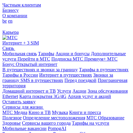
Частным клиентам
Бизнесу
О компании
be
en
Карьера
Интернет + 3 SIM
Связь
Мобильная связь
Тарифы
Акции и бонусы
Дополнительные
услуги
Перейти в МТС
Подписка МТС Премиум+
МТС
Бонус
Открытый интернет
В путешествиях и звонки за границу
Тарифы в путешествиях
Тарифы в России
Интернет в путешествиях
Звонки за
границу
SMS в путешествиях
Перед поездкой
Приграничная
территория
Домашний интернет и ТВ
Услуги
Акции
Зона обслуживания
Ethernet
Карта покрытия 3G/4G
Архив услуг и акций
Оставить заявку
Сервисы для жизни
МТС Медиа
Кино и ТВ
Музыка
Книги и пресса
Полезное
Определение местоположения
МТС Образование
Здоровье
Сервисы вашего города
Тарифы на услуги
Мобильные вакансии
PomogAI