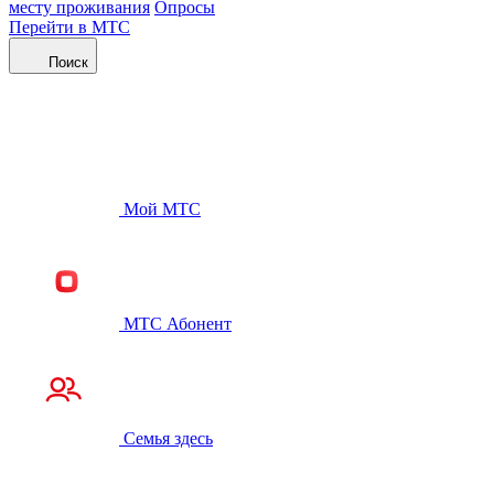
месту проживания
Опросы
Перейти в МТС
Поиск
Мой МТС
МТС Абонент
Семья здесь