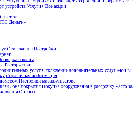
та»
Услуги по настройке
Сертификаты сервисной программы «
рт-устройств
Услуги+
Все акции
 платёж
МТС Деньги»
луг
Отключение
Настройки
ернет
роверка баланса
ца
Расторжение
полнительных услуг
Отключение дополнительных услуг
Мой М
ику
Справочная информация
 номером
Настройки маршрутизатора
вязи
Зона покрытия
Покупка оборудования в рассрочку
Часто з
оживания
Опросы