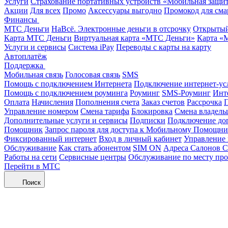
Услуги
Страхование портативных устройств «Мобильная защи
Акции
Для всех
Промо
Аксессуары выгодно
Промокод для сма
Финансы
МТС Деньги
НаВсё. Электронные деньги в отсрочку
Открытый
Карта МТС Деньги
Виртуальная карта «МТС Деньги»
Карта «
Услуги и сервисы
Система iPay
Переводы с карты на карту
Автоплатёж
Поддержка
Мобильная связь
Голосовая связь
SMS
Помощь с подключением Интернета
Подключение интернет-ус
Помощь с подключением роуминга
Роуминг
SMS-Роуминг
Инт
Оплата
Начисления
Пополнения счета
Заказ счетов
Рассрочка
П
Управление номером
Смена тарифа
Блокировка
Смена владель
Дополнительные услуги и сервисы
Подписки
Подключение до
Помощник
Запрос пароля для доступа к Мобильному Помощн
Фиксированный интернет
Вход в личный кабинет
Управление
Обслуживание
Как стать абонентом
SIM ON
Адреса Салонов С
Работы на сети
Сервисные центры
Обслуживание по месту пр
Перейти в МТС
Поиск