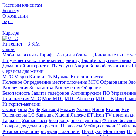
Частным клиентам
Бизнесу
О компании
be
en
Карьера
Интернет + 3 SIM
Связь
Мобильная связь
Тарифы
Акции и бонусы
Дополнительные ус
В путешествиях и звонки за границу
Тарифы в путешествиях
Т
Домашний интернет и ТВ
Услуги
Акции
Зона обслуживания Et
Сервисы для жизни
МТС Медиа
Кино и ТВ
Музыка
Книги и пресса
Полезное
Определение местоположения
МТС Образование
Здо
Развлечения
Знакомства
Развлечения
Общение
Безопасность
Защита телефонов
Антивирусное ПО
Управление
Приложения МТС
Мой МТС
МТС Абонент
МТС ТВ
Иви
Окко
Интернет-магазин
Смартфоны
Apple
Samsung
Huawei
Xiaomi
Honor
Realme
Все
Телевизоры
LG
Samsung
Xiaomi
Яндекс
iFFalcon
TV приставки
Гаджеты
Умные часы
Беспроводные наушники
Фитнес-брасле
Товары для дома и красоты
Пылесосы
Мойщики окон
Стайлер
Компьютеры и периферия
Планшеты
Ноутбуки
Мониторы
Игр