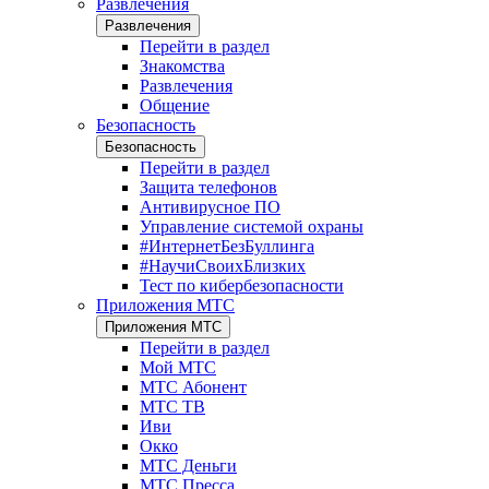
Развлечения
Развлечения
Перейти в раздел
Знакомства
Развлечения
Общение
Безопасность
Безопасность
Перейти в раздел
Защита телефонов
Антивирусное ПО
Управление системой охраны
#ИнтернетБезБуллинга
#НаучиСвоихБлизких
Тест по кибербезопасности
Приложения МТС
Приложения МТС
Перейти в раздел
Мой МТС
МТС Абонент
МТС ТВ
Иви
Окко
МТС Деньги
МТС Пресса