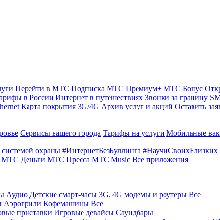
луги
Перейти в МТС
Подписка МТС Премиум+
МТС Бонус
Отк
арифы в России
Интернет в путешествиях
Звонки за границу
SM
hernet
Карта покрытия 3G/4G
Архив услуг и акций
Оставить зая
ровье
Сервисы вашего города
Тарифы на услуги
Мобильные вак
 системой охраны
#ИнтернетБезБуллинга
#НаучиСвоихБлизких
МТС Деньги
МТС Пресса
МТС Music
Все приложения
ты
Аудио
Детские смарт-часы
3G, 4G модемы и роутеры
Все
ы
Аэрогрили
Кофемашины
Все
овые приставки
Игровые девайсы
Саундбары