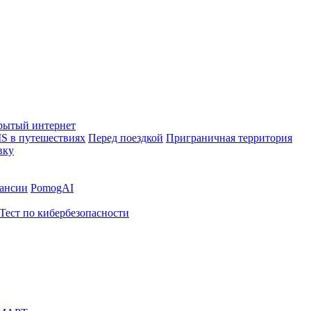
рытый интернет
S в путешествиях
Перед поездкой
Приграничная территория
вку
ансии
PomogAI
Тест по кибербезопасности