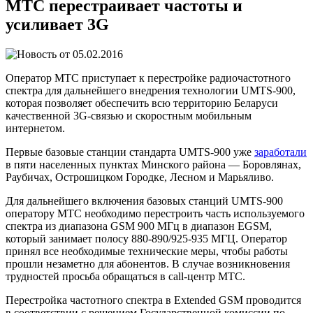
МТС перестраивает частоты и
усиливает 3G
05.02.2016
Оператор МТС приступает к перестройке радиочастотного
спектра для дальнейшего внедрения технологии UMTS-900,
которая позволяет обеспечить всю территорию Беларуси
качественной 3G-связью и скоростным мобильным
интернетом.
Первые базовые станции стандарта UMTS-900 уже
заработали
в пяти населенных пунктах Минского района — Боровлянах,
Раубичах, Острошицком Городке, Лесном и Марьяливо.
Для дальнейшего включения базовых станций UMTS-900
оператору МТС необходимо перестроить часть используемого
спектра из диапазона GSM 900 МГц в диапазон EGSM,
который занимает полосу 880-890/925-935 МГЦ. Оператор
принял все необходимые технические меры, чтобы работы
прошли незаметно для абонентов. В случае возникновения
трудностей просьба обращаться в call-центр МТС.
Перестройка частотного спектра в Extended GSM проводится
в соответствии с решением Государственной комиссии по