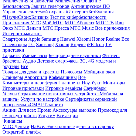
Развлечения
Знакомства
Развлечения
Общение
Безопасность
Защита телефонов
Антивирусное ПО
Управление системой охраны
#ИнтернетБезБуллинга
#НаучиСвоихБлизких
Тест по кибербезопасности
Приложения МТС
Мой МТС
МТС Абонент
МТС ТВ
Иви
Окко
МТС Деньги
МТС Пресса
МТС Music
Все приложения
Интернет-магазин
Смартфоны
Apple
Samsung
Huawei
Xiaomi
Honor
Realme
Все
Телевизоры
LG
Samsung
Xiaomi
Яндекс
iFFalcon
TV
приставки
Гаджеты
Умные часы
Беспроводные наушники
Фитнес-
браслеты
Аудио
Детские смарт-часы
3G, 4G модемы и
роутеры
Все
Товары для дома и красоты
Пылесосы
Мойщики окон
Стайлеры
Аэрогрили
Кофемашины
Все
Компьютеры и периферия
Планшеты
Ноутбуки
Мониторы
Игровые приставки
Игровые девайсы
Саундбары
Услуги
Страхование портативных устройств «Мобильная
защита»
Услуги по настройке
Сертификаты сервисной
программы «СМАРТ-защита
Акции
Для всех
Промо
Аксессуары выгодно
Промокод для
смарт-устройств
Услуги+
Все акции
Финансы
МТС Деньги
НаВсё. Электронные деньги в отсрочку
Открытый платёж