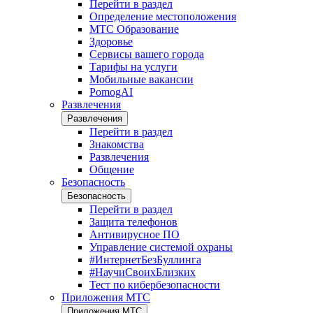
Перейти в раздел
Определение местоположения
МТС Образование
Здоровье
Сервисы вашего города
Тарифы на услуги
Мобильные вакансии
PomogAI
Развлечения
Развлечения
Перейти в раздел
Знакомства
Развлечения
Общение
Безопасность
Безопасность
Перейти в раздел
Защита телефонов
Антивирусное ПО
Управление системой охраны
#ИнтернетБезБуллинга
#НаучиСвоихБлизких
Тест по кибербезопасности
Приложения МТС
Приложения МТС