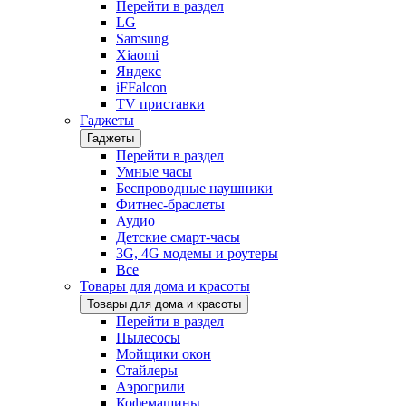
Перейти в раздел
LG
Samsung
Xiaomi
Яндекс
iFFalcon
TV приставки
Гаджеты
Гаджеты
Перейти в раздел
Умные часы
Беспроводные наушники
Фитнес-браслеты
Аудио
Детские смарт-часы
3G, 4G модемы и роутеры
Все
Товары для дома и красоты
Товары для дома и красоты
Перейти в раздел
Пылесосы
Мойщики окон
Стайлеры
Аэрогрили
Кофемашины