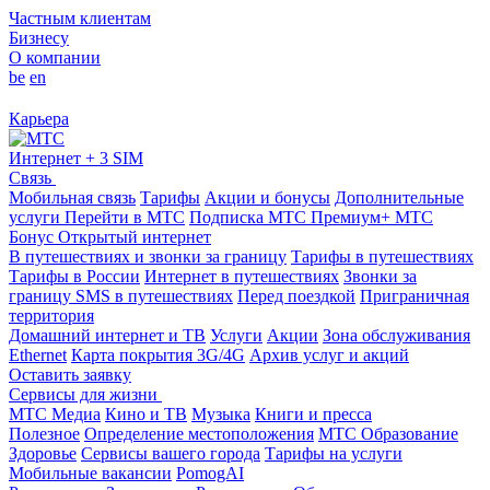
Частным клиентам
Бизнесу
О компании
be
en
Карьера
Интернет + 3 SIM
Связь
Мобильная связь
Тарифы
Акции и бонусы
Дополнительные
услуги
Перейти в МТС
Подписка МТС Премиум+
МТС
Бонус
Открытый интернет
В путешествиях и звонки за границу
Тарифы в путешествиях
Тарифы в России
Интернет в путешествиях
Звонки за
границу
SMS в путешествиях
Перед поездкой
Приграничная
территория
Домашний интернет и ТВ
Услуги
Акции
Зона обслуживания
Ethernet
Карта покрытия 3G/4G
Архив услуг и акций
Оставить заявку
Сервисы для жизни
МТС Медиа
Кино и ТВ
Музыка
Книги и пресса
Полезное
Определение местоположения
МТС Образование
Здоровье
Сервисы вашего города
Тарифы на услуги
Мобильные вакансии
PomogAI