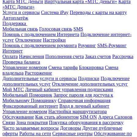
Карта МТС Деньги
Виртуальная карта «МТС Деньги»
Карта
«МТС Деньги»
Услуги и сервисы
Система iPay
Переводы с карты на карту
Автоплатёж
Поддержка
Мобильная связь
Голосовая связь
SMS
Помощь с подключением Интернета
Подключение интернет-
услуг
Отключение
Настройки
Помощь с подключением роуминга
Роуминг
SMS-Роуминг
Интернет
Оплата
Начисления
Пополнения счета
Заказ счетов
Рассрочка
Проверка баланса
Управление номером
Смена тарифа
Блокировка
Смена
владельца
Расторжение
Дополнительные услуги и сервисы
Подписки
Подключение
дополнительных услуг
Отключение дополнительных услуг
Мой МТС
Личный кабинет управления подписками
Мобильный Помощник
Запрос пароля для доступа к
Мобильному Помощнику
Справочная информация
Фиксированный интернет
Вход в личный кабинет
Управление номером
Настройки маршрутизатора
Обслуживание
Как стать абонентом
SIM ON
Адреса Салонов
Связи
Зона покрытия
Покупка оборудования в рассрочку
Часто задаваемые вопросы
Договоры
Другие публичные
оферты
Работы на сети
Сервисные центры
Обслуживание по