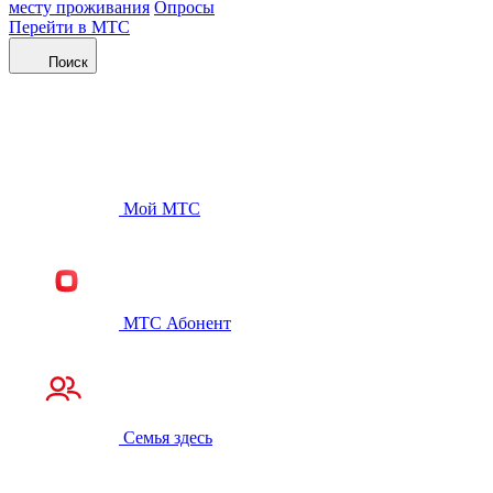
месту проживания
Опросы
Перейти в МТС
Поиск
Мой МТС
МТС Абонент
Семья здесь