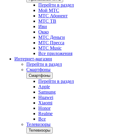
Перейти в раздел
Мой МТС
МТС Абонент
МТС ТВ
Иви
Окко
МТС Деньги
МТС Пресса
МТС Music
Все приложения
Интернет-магазин
Перейти в раздел
Смартфоны
Смартфоны
Перейти в раздел
Apple
Samsung
Huawei
Xiaomi
Honor
Realme
Все
Телевизоры
Телевизоры