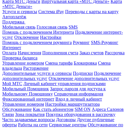
Карта МТС Деньги
Виртуальная карта «МТС Деньги»
Карта
«МТС Деньги»
Услуги и сервисы
Система iPay
Переводы с карты на карту
Автоплатёж
Поддержка
Мобильная связь
Голосовая связь
SMS
Помощь с подключением Интернета
Подключение интернет-
услуг
Отключение
Настройки
Помощь с подключением роуминга
Роуминг
SMS-Роуминг
Интернет
Оплата
Начисления
Пополнения счета
Заказ счетов
Рассрочка
Проверка баланса
Управление номером
Смена тарифа
Блокировка
Смена
владельца
Расторжение
Дополнительные услуги и сервисы
Подписки
Подключение
дополнительных услуг
Отключение дополнительных услуг
Мой МТС
Личный кабинет управления подписками
Мобильный Помощник
Запрос пароля для доступа к
Мобильному Помощнику
Справочная информация
Фиксированный интернет
Вход в личный кабинет
Управление номером
Настройки маршрутизатора
Обслуживание
Как стать абонентом
SIM ON
Адреса Салонов
Связи
Зона покрытия
Покупка оборудования в рассрочку
Часто задаваемые вопросы
Договоры
Другие публичные
оферты
Работы на сети
Сервисные центры
Обслуживание по