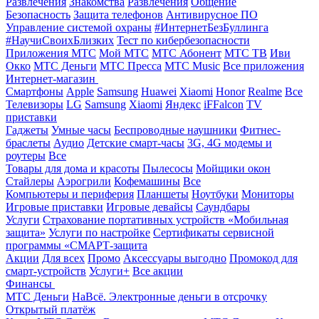
Развлечения
Знакомства
Развлечения
Общение
Безопасность
Защита телефонов
Антивирусное ПО
Управление системой охраны
#ИнтернетБезБуллинга
#НаучиСвоихБлизких
Тест по кибербезопасности
Приложения МТС
Мой МТС
МТС Абонент
МТС ТВ
Иви
Окко
МТС Деньги
МТС Пресса
МТС Music
Все приложения
Интернет-магазин
Смартфоны
Apple
Samsung
Huawei
Xiaomi
Honor
Realme
Все
Телевизоры
LG
Samsung
Xiaomi
Яндекс
iFFalcon
TV
приставки
Гаджеты
Умные часы
Беспроводные наушники
Фитнес-
браслеты
Аудио
Детские смарт-часы
3G, 4G модемы и
роутеры
Все
Товары для дома и красоты
Пылесосы
Мойщики окон
Стайлеры
Аэрогрили
Кофемашины
Все
Компьютеры и периферия
Планшеты
Ноутбуки
Мониторы
Игровые приставки
Игровые девайсы
Саундбары
Услуги
Страхование портативных устройств «Мобильная
защита»
Услуги по настройке
Сертификаты сервисной
программы «СМАРТ-защита
Акции
Для всех
Промо
Аксессуары выгодно
Промокод для
смарт-устройств
Услуги+
Все акции
Финансы
МТС Деньги
НаВсё. Электронные деньги в отсрочку
Открытый платёж