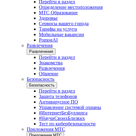
Перейти в раздел
Определение местоположения
МТС Образование
Здоровье
Сервисы вашего города
Тарифы на услуги
Мобильные вакансии
PomogAI
Развлечения
Развлечения
Перейти в раздел
Знакомства
Развлечения
Общение
Безопасность
Безопасность
Перейти в раздел
Защита телефонов
Антивирусное ПО
Управление системой охраны
#ИнтернетБезБуллинга
#НаучиСвоихБлизких
Тест по кибербезопасности
Приложения МТС
Приложения МТС