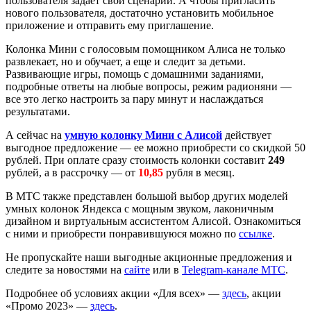
пользователя задает свои сценарии. А чтобы пригласить
нового пользователя, достаточно установить мобильное
приложение и отправить ему приглашение.
Колонка Мини с голосовым помощником Алиса не только
развлекает, но и обучает, а еще и следит за детьми.
Развивающие игры, помощь с домашними заданиями,
подробные ответы на любые вопросы, режим радионяни —
все это легко настроить за пару минут и наслаждаться
результатами.
А сейчас на
умную колонку Мини с Алисой
действует
выгодное предложение — ее можно приобрести со скидкой 50
рублей. При оплате сразу стоимость колонки составит
249
рублей, а в рассрочку — от
10,85
рубля в месяц.
В МТС также представлен большой выбор других моделей
умных колонок Яндекса с мощным звуком, лаконичным
дизайном и виртуальным ассистентом Алисой. Ознакомиться
с ними и приобрести понравившуюся можно по
ссылке
.
Не пропускайте наши выгодные акционные предложения и
следите за новостями на
сайте
или в
Telegram-канале МТС
.
Подробнее об условиях акции «Для всех» —
здесь
, акции
«Промо 2023» —
здесь
.