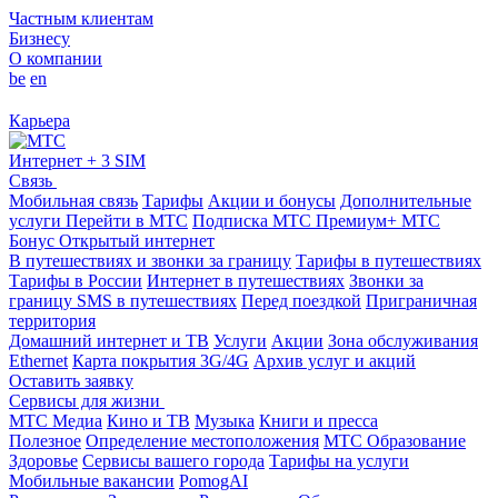
Частным клиентам
Бизнесу
О компании
be
en
Карьера
Интернет + 3 SIM
Связь
Мобильная связь
Тарифы
Акции и бонусы
Дополнительные
услуги
Перейти в МТС
Подписка МТС Премиум+
МТС
Бонус
Открытый интернет
В путешествиях и звонки за границу
Тарифы в путешествиях
Тарифы в России
Интернет в путешествиях
Звонки за
границу
SMS в путешествиях
Перед поездкой
Приграничная
территория
Домашний интернет и ТВ
Услуги
Акции
Зона обслуживания
Ethernet
Карта покрытия 3G/4G
Архив услуг и акций
Оставить заявку
Сервисы для жизни
МТС Медиа
Кино и ТВ
Музыка
Книги и пресса
Полезное
Определение местоположения
МТС Образование
Здоровье
Сервисы вашего города
Тарифы на услуги
Мобильные вакансии
PomogAI