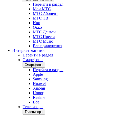
Перейти в раздел
Мой МТС
МТС Абонент
МТС ТВ
Иви
Окко
МТС Деньги
МТС Пресса
МТС Music
Все приложения
Интернет-магазин
Перейти в раздел
Смартфоны
Смартфоны
Перейти в раздел
Apple
Samsung
Huawei
Xiaomi
Honor
Realme
Все
Телевизоры
Телевизоры