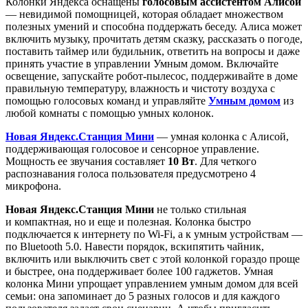
Колонки Яндекса оснащены
голосовым ассистентом Алисой
— невидимой помощницей, которая обладает множеством
полезных умений и способна поддержать беседу. Алиса может
включить музыку, прочитать детям сказку, рассказать о погоде,
поставить таймер или будильник, ответить на вопросы и даже
принять участие в управлении Умным домом. Включайте
освещение, запускайте робот-пылесос, поддерживайте в доме
правильную температуру, влажность и чистоту воздуха с
помощью голосовых команд и управляйте
Умным домом
из
любой комнаты с помощью умных колонок.
Новая Яндекс.Станция Мини
— умная колонка с Алисой,
поддерживающая голосовое и сенсорное управление.
Мощность ее звучания составляет
10 Вт
. Для четкого
распознавания голоса пользователя предусмотрено 4
микрофона.
Новая Яндекс.Станция Мини
не только стильная
и компактная, но и еще и полезная. Колонка быстро
подключается к интернету по Wi-Fi, а к умным устройствам —
по Bluetooth 5.0. Навести порядок, вскипятить чайник,
включить или выключить свет с этой колонкой гораздо проще
и быстрее, она поддерживает более 100 гаджетов. Умная
колонка Мини упрощает управлением умным домом для всей
семьи: она запоминает до 5 разных голосов и для каждого