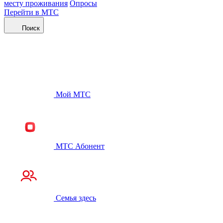
месту проживания
Опросы
Перейти в МТС
Поиск
Мой МТС
МТС Абонент
Семья здесь