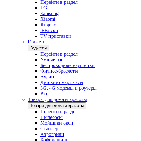
Перейти в раздел
LG
Samsung
Xiaomi
Яндекс
iFFalcon
TV приставки
Гаджеты
Гаджеты
Перейти в раздел
Умные часы
Беспроводные наушники
Фитнес-браслеты
Аудио
Детские смарт-часы
3G, 4G модемы и роутеры
Все
Товары для дома и красоты
Товары для дома и красоты
Перейти в раздел
Пылесосы
Мойщики окон
Стайлеры
Аэрогрили
Кофемашины