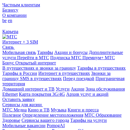
Частным клиентам
Бизнесу
О компании
be
en
Карьера
Интернет + 3 SIM
Связь
Мобильная связь
Тарифы
Акции и бонусы
Дополнительные
услуги
Перейти в МТС
Подписка МТС Премиум+
МТС
Бонус
Открытый интернет
В путешествиях и звонки за границу
Тарифы в путешествиях
Тарифы в России
Интернет в путешествиях
Звонки за
границу
SMS в путешествиях
Перед поездкой
Приграничная
территория
Домашний интернет и ТВ
Услуги
Акции
Зона обслуживания
Ethernet
Карта покрытия 3G/4G
Архив услуг и акций
Оставить заявку
Сервисы для жизни
МТС Медиа
Кино и ТВ
Музыка
Книги и пресса
Полезное
Определение местоположения
МТС Образование
Здоровье
Сервисы вашего города
Тарифы на услуги
Мобильные вакансии
PomogAI