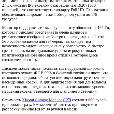
динамичных сцен и быстрым откликом. Новинка оснащена
27-дюймовым IPS-экраном с разрешением 1920×1080
пикселей, что соответствует стандарту Full HD. Его матрица
обеспечивает широкий четкий обзор под углом до 178
градусов.
Монитор поддерживает высокую частоту обновления 165 Гц,
которая позволяет обеспечивать очень плавное и
реалистичное изображение быстро происходящих событий.
Это особенно важно для геймеров, так как дает им
возможность видеть игровую сцену более четко. А быстро
среагировать на виртуальные угрозы игроку поможет
практически мгновенное время отклика, которое здесь
составляет всего 1 мс.
Дисплей может также похвастаться поддержкой широкого
цветового охвата sRGB 99% и 8-битной глубиной цвета, что
позволяет передавать богатую цветовую палитру и сочные
насыщенные краски. А для защиты зрения при длительном
использовании внедрены технологии, снижающие уровень
мерцания экрана и вредного для глаз синего свечения.
Стоимость
Xiaomi Gaming Monitor G27i
составит
699
рублей
при оплате сразу. Ежемесячный платеж при покупке в
рассрочку начинается от
34
рублей в месяц.