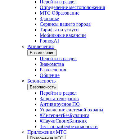
Перейти в раздел
Определение местоположения
МТС Образование
Здоровье
Сервисы вашего города
Тарифы на услуги
Мобильные вакансии
PomogAI
Развлечения
Развлечения
Перейти в раздел
Знакомства
Развлечения
Общение
Безопасность
Безопасность
Перейти в раздел
Защита телефонов
Антивирусное ПО
Управление системой охраны
#ИнтернетБезБуллинга
#НаучиСвоихБлизких
Тест по кибербезопасности
Приложения МТС
Приложения МТС