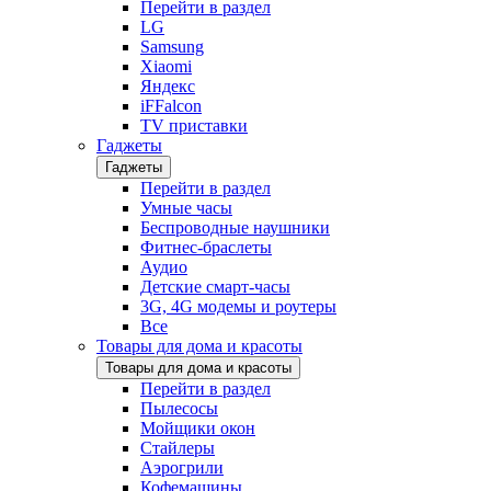
Перейти в раздел
LG
Samsung
Xiaomi
Яндекс
iFFalcon
TV приставки
Гаджеты
Гаджеты
Перейти в раздел
Умные часы
Беспроводные наушники
Фитнес-браслеты
Аудио
Детские смарт-часы
3G, 4G модемы и роутеры
Все
Товары для дома и красоты
Товары для дома и красоты
Перейти в раздел
Пылесосы
Мойщики окон
Стайлеры
Аэрогрили
Кофемашины