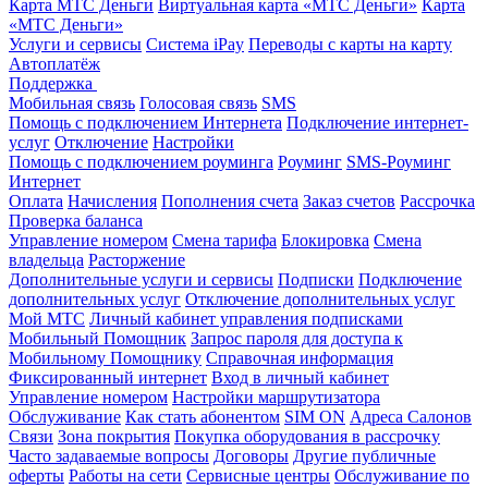
Карта МТС Деньги
Виртуальная карта «МТС Деньги»
Карта
«МТС Деньги»
Услуги и сервисы
Система iPay
Переводы с карты на карту
Автоплатёж
Поддержка
Мобильная связь
Голосовая связь
SMS
Помощь с подключением Интернета
Подключение интернет-
услуг
Отключение
Настройки
Помощь с подключением роуминга
Роуминг
SMS-Роуминг
Интернет
Оплата
Начисления
Пополнения счета
Заказ счетов
Рассрочка
Проверка баланса
Управление номером
Смена тарифа
Блокировка
Смена
владельца
Расторжение
Дополнительные услуги и сервисы
Подписки
Подключение
дополнительных услуг
Отключение дополнительных услуг
Мой МТС
Личный кабинет управления подписками
Мобильный Помощник
Запрос пароля для доступа к
Мобильному Помощнику
Справочная информация
Фиксированный интернет
Вход в личный кабинет
Управление номером
Настройки маршрутизатора
Обслуживание
Как стать абонентом
SIM ON
Адреса Салонов
Связи
Зона покрытия
Покупка оборудования в рассрочку
Часто задаваемые вопросы
Договоры
Другие публичные
оферты
Работы на сети
Сервисные центры
Обслуживание по