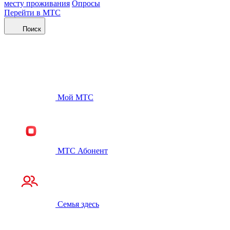
месту проживания
Опросы
Перейти в МТС
Поиск
Мой МТС
МТС Абонент
Семья здесь