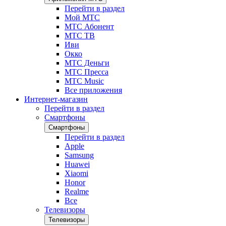
Перейти в раздел
Мой МТС
МТС Абонент
МТС ТВ
Иви
Окко
МТС Деньги
МТС Пресса
МТС Music
Все приложения
Интернет-магазин
Перейти в раздел
Смартфоны
Смартфоны
Перейти в раздел
Apple
Samsung
Huawei
Xiaomi
Honor
Realme
Все
Телевизоры
Телевизоры