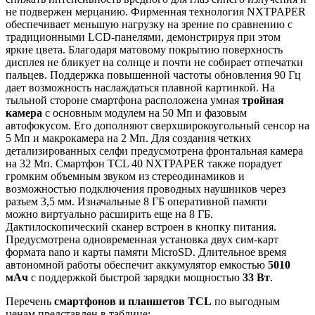
не подвержен мерцанию. Фирменная технология NXTPAPER
обеспечивает меньшую нагрузку на зрение по сравнению с
традиционными LCD-панелями, демонстрируя при этом
яркие цвета. Благодаря матовому покрытию поверхность
дисплея не бликует на солнце и почти не собирает отпечатки
пальцев. Поддержка повышенной частоты обновления 90 Гц
дает возможность наслаждаться плавной картинкой. На
тыльной стороне смартфона расположена умная
тройная
камера
с основным модулем на 50 Мп и фазовым
автофокусом. Его дополняют сверхширокоугольный сенсор на
5 Мп и макрокамера на 2 Мп. Для создания четких
детализированных селфи предусмотрена фронтальная камера
на 32 Мп. Смартфон TCL 40 NXTPAPER также порадует
громким объемным звуком из стереодинамиков и
возможностью подключения проводных наушников через
разъем 3,5 мм. Изначальные 8 ГБ оперативной памяти
можно виртуально расширить еще на 8 ГБ.
Дактилоскопический сканер встроен в кнопку питания.
Предусмотрена одновременная установка двух сим-карт
формата nano и карты памяти MicroSD. Длительное время
автономной работы обеспечит аккумулятор емкостью
5010
мАч
с поддержкой быстрой зарядки мощностью
33 Вт
.
Перечень
смартфонов и планшетов TCL
по выгодным
ценам представлен в таблице: