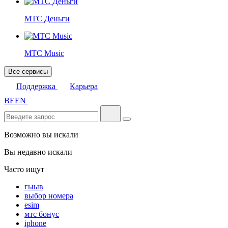
МТС Деньги
МТС Music
Все сервисы
Поддержка
Карьера
BE
EN
Возможно вы искали
Вы недавно искали
Часто ищут
гыыв
выбор номера
esim
мтс бонус
iphone