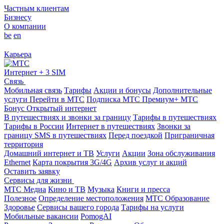
Частным клиентам
Бизнесу
О компании
be
en
Карьера
Интернет + 3 SIM
Связь
Мобильная связь
Тарифы
Акции и бонусы
Дополнительные
услуги
Перейти в МТС
Подписка МТС Премиум+
МТС
Бонус
Открытый интернет
В путешествиях и звонки за границу
Тарифы в путешествиях
Тарифы в России
Интернет в путешествиях
Звонки за
границу
SMS в путешествиях
Перед поездкой
Приграничная
территория
Домашний интернет и ТВ
Услуги
Акции
Зона обслуживания
Ethernet
Карта покрытия 3G/4G
Архив услуг и акций
Оставить заявку
Сервисы для жизни
МТС Медиа
Кино и ТВ
Музыка
Книги и пресса
Полезное
Определение местоположения
МТС Образование
Здоровье
Сервисы вашего города
Тарифы на услуги
Мобильные вакансии
PomogAI