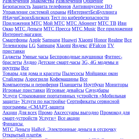
Развлечения
Знакомства
Развлечения
Общение
Безопасность
Защита телефонов
Антивирусное ПО
Управление системой охраны
#ИнтернетБезБуллинга
#НаучиСвоихБлизких
Тест по кибербезопасности
Приложения МТС
Мой МТС
МТС Абонент
МТС ТВ
Иви
Окко
МТС Деньги
МТС Пресса
МТС Music
Все приложения
Интернет-магазин
Смартфоны
Apple
Samsung
Huawei
Xiaomi
Honor
Realme
Все
Телевизоры
LG
Samsung
Xiaomi
Яндекс
iFFalcon
TV
приставки
Гаджеты
Умные часы
Беспроводные наушники
Фитнес-
браслеты
Аудио
Детские смарт-часы
3G, 4G модемы и
роутеры
Все
Товары для дома и красоты
Пылесосы
Мойщики окон
Стайлеры
Аэрогрили
Кофемашины
Все
Компьютеры и периферия
Планшеты
Ноутбуки
Мониторы
Игровые приставки
Игровые девайсы
Саундбары
Услуги
Страхование портативных устройств «Мобильная
защита»
Услуги по настройке
Сертификаты сервисной
программы «СМАРТ-защита
Акции
Для всех
Промо
Аксессуары выгодно
Промокод для
смарт-устройств
Услуги+
Все акции
Финансы
МТС Деньги
НаВсё. Электронные деньги в отсрочку
Открытый платёж