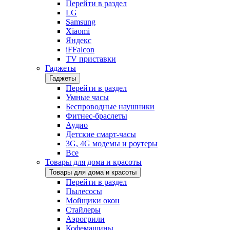
Перейти в раздел
LG
Samsung
Xiaomi
Яндекс
iFFalcon
TV приставки
Гаджеты
Гаджеты
Перейти в раздел
Умные часы
Беспроводные наушники
Фитнес-браслеты
Аудио
Детские смарт-часы
3G, 4G модемы и роутеры
Все
Товары для дома и красоты
Товары для дома и красоты
Перейти в раздел
Пылесосы
Мойщики окон
Стайлеры
Аэрогрили
Кофемашины