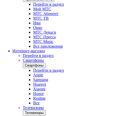
Перейти в раздел
Мой МТС
МТС Абонент
МТС ТВ
Иви
Окко
МТС Деньги
МТС Пресса
МТС Music
Все приложения
Интернет-магазин
Перейти в раздел
Смартфоны
Смартфоны
Перейти в раздел
Apple
Samsung
Huawei
Xiaomi
Honor
Realme
Все
Телевизоры
Телевизоры