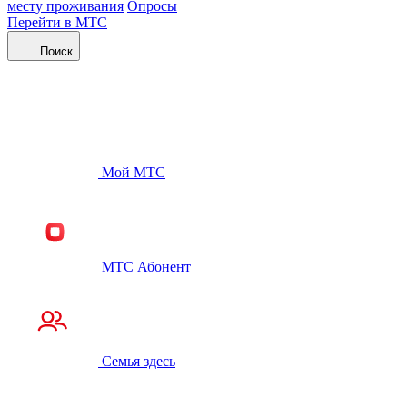
месту проживания
Опросы
Перейти в МТС
Поиск
Мой МТС
МТС Абонент
Семья здесь