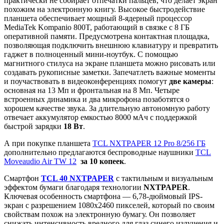
практически не собирает отпечатки пальцев, что делает экран
похожим на электронную книгу. Высокое быстродействие
планшета обеспечивает мощный 8-ядерный процессор
MediaTek Kompanio 800T, работающий в связке с 8 ГБ
оперативной памяти. Предусмотрена контактная площадка,
позволяющая подключить внешнюю клавиатуру и превратить
гаджет в полноценный мини-ноутбук. С помощью
магнитного стилуса на экране планшета можно рисовать или
создавать рукописные заметки. Запечатлеть важные моменты
и поучаствовать в видеоконференциях помогут
две камеры
:
основная на 13 Мп и фронтальная на 8 Мп. Четыре
встроенных динамика и два микрофона позаботятся о
хорошем качестве звука. За длительную автономную работу
отвечает аккумулятор емкостью 8000 мАч с поддержкой
быстрой зарядки
18 Вт
.
А при покупке планшета
TCL NXTPAPER 12 Pro 8/256 ГБ
дополнительно предлагаются беспроводные наушники
TCL
Moveaudio Air TW 12
за 10 копеек
.
Смартфон
TCL 40 NXTPAPER
с тактильным и визуальным
эффектом бумаги благодаря технологии
NXTPAPER
.
Ключевая особенность смартфона — 6,78-дюймовый IPS-
экран с разрешением 1080х2460 пикселей, который по своим
свойствам похож на электронную бумагу. Он позволяет
снижать интенсивность вредного для глаз синего излучения и