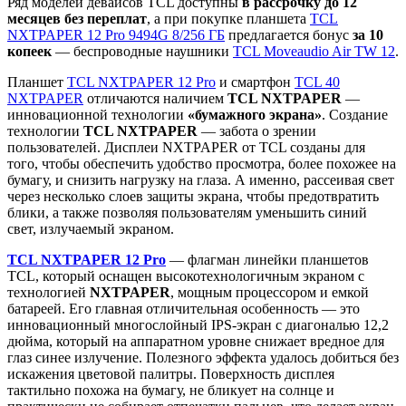
Ряд моделей девайсов TCL доступны
в рассрочку до 12
месяцев без переплат
, а при покупке планшета
TCL
NXTPAPER 12 Pro 9494G 8/256 ГБ
предлагается бонус
за 10
копеек
— беспроводные наушники
TCL Moveaudio Air TW 12
.
Планшет
TCL NXTPAPER 12 Pro
и смартфон
TCL 40
NXTPAPER
отличаются наличием
TCL NXTPAPER
—
инновационной технологии
«бумажного экрана»
. Создание
технологии
TCL NXTPAPER
— забота о зрении
пользователей. Дисплеи NXTPAPER от TCL созданы для
того, чтобы обеспечить удобство просмотра, более похожее на
бумагу, и снизить нагрузку на глаза. А именно, рассеивая свет
через несколько слоев защиты экрана, чтобы предотвратить
блики, а также позволяя пользователям уменьшить синий
свет, излучаемый экраном.
TCL NXTPAPER 12 Pro
— флагман линейки планшетов
TCL, который оснащен высокотехнологичным экраном с
технологией
NXTPAPER
, мощным процессором и емкой
батареей. Его главная отличительная особенность — это
инновационный многослойный IPS-экран с диагональю 12,2
дюйма, который на аппаратном уровне снижает вредное для
глаз синее излучение. Полезного эффекта удалось добиться без
искажения цветовой палитры. Поверхность дисплея
тактильно похожа на бумагу, не бликует на солнце и