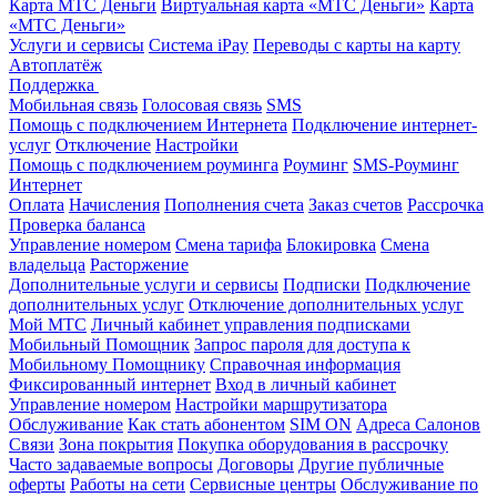
Карта МТС Деньги
Виртуальная карта «МТС Деньги»
Карта
«МТС Деньги»
Услуги и сервисы
Система iPay
Переводы с карты на карту
Автоплатёж
Поддержка
Мобильная связь
Голосовая связь
SMS
Помощь с подключением Интернета
Подключение интернет-
услуг
Отключение
Настройки
Помощь с подключением роуминга
Роуминг
SMS-Роуминг
Интернет
Оплата
Начисления
Пополнения счета
Заказ счетов
Рассрочка
Проверка баланса
Управление номером
Смена тарифа
Блокировка
Смена
владельца
Расторжение
Дополнительные услуги и сервисы
Подписки
Подключение
дополнительных услуг
Отключение дополнительных услуг
Мой МТС
Личный кабинет управления подписками
Мобильный Помощник
Запрос пароля для доступа к
Мобильному Помощнику
Справочная информация
Фиксированный интернет
Вход в личный кабинет
Управление номером
Настройки маршрутизатора
Обслуживание
Как стать абонентом
SIM ON
Адреса Салонов
Связи
Зона покрытия
Покупка оборудования в рассрочку
Часто задаваемые вопросы
Договоры
Другие публичные
оферты
Работы на сети
Сервисные центры
Обслуживание по