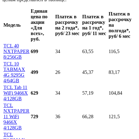
Единая
Платеж в
цена по
Платеж в
Платеж в
рассрочку
акции
рассрочку
рассрочку
Модель
на
«Для
на 2 года*,
на 1 год*,
полгода*,
всех»,
руб/ 23 мес
руб/ 11 мес
руб/ 6 мес
руб.
TCL 40
NXTPAPER
699
34
63,55
116,5
8/256GB
TCL 10
TABMAX
499
26
45,37
83,17
4G 9295G
4/64GB
TCL Tab 11
WiFi 9466X
629
34
57,19
104,84
4/128GB
TCL
NXTPAPER
11 WiFi
729
36
66,28
121,5
9466X
4/128GB
TCL