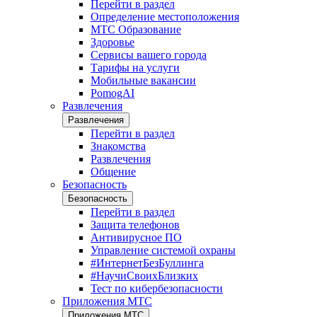
Перейти в раздел
Определение местоположения
МТС Образование
Здоровье
Сервисы вашего города
Тарифы на услуги
Мобильные вакансии
PomogAI
Развлечения
Развлечения
Перейти в раздел
Знакомства
Развлечения
Общение
Безопасность
Безопасность
Перейти в раздел
Защита телефонов
Антивирусное ПО
Управление системой охраны
#ИнтернетБезБуллинга
#НаучиСвоихБлизких
Тест по кибербезопасности
Приложения МТС
Приложения МТС