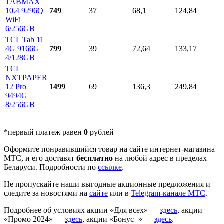
TABMAX
10.4 9296Q
749
37
68,1
124,84
WiFi
6/256GB
TCL Tab 11
4G 9166G
799
39
72,64
133,17
4/128GB
TCL
NXTPAPER
12 Pro
1499
69
136,3
249,84
9494G
8/256GB
*первый платеж равен
0
рублей
Оформите понравившийся товар на сайте интернет-магазина
МТС, и его доставят
бесплатно
на любой адрес в пределах
Беларуси. Подробности по
ссылке
.
Не пропускайте наши выгодные акционные предложения и
следите за новостями на
сайте
или в
Telegram-канале МТС
.
Подробнее об условиях акции «Для всех» —
здесь
, акции
«Промо 2024» —
здесь
, акции «Бонус+» —
здесь
.