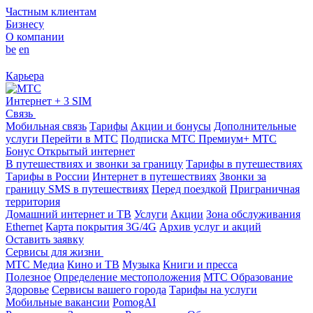
Частным клиентам
Бизнесу
О компании
be
en
Карьера
Интернет + 3 SIM
Связь
Мобильная связь
Тарифы
Акции и бонусы
Дополнительные
услуги
Перейти в МТС
Подписка МТС Премиум+
МТС
Бонус
Открытый интернет
В путешествиях и звонки за границу
Тарифы в путешествиях
Тарифы в России
Интернет в путешествиях
Звонки за
границу
SMS в путешествиях
Перед поездкой
Приграничная
территория
Домашний интернет и ТВ
Услуги
Акции
Зона обслуживания
Ethernet
Карта покрытия 3G/4G
Архив услуг и акций
Оставить заявку
Сервисы для жизни
МТС Медиа
Кино и ТВ
Музыка
Книги и пресса
Полезное
Определение местоположения
МТС Образование
Здоровье
Сервисы вашего города
Тарифы на услуги
Мобильные вакансии
PomogAI