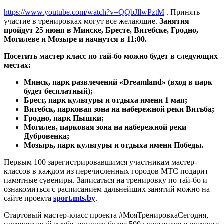
https://www.youtube.com/watch?v=QQbJllwPztM
. Принять
участие в тренировках могут все желающие.
Занятия
пройдут 25 июня в Минске, Бресте, Витебске, Гродно,
Могилеве и Мозыре и начнутся в 11:00.
Посетить мастер класс по тай-бо можно будет в следующих
местах:
Минск, парк развлечений «Dreamland» (вход в парк
будет бесплатный);
Брест, парк культуры и отдыха имени 1 мая;
Витебск, парковая зона на набережной реки Витьба;
Гродно, парк Пышки;
Могилев, парковая зона на набережной реки
Дубровенка;
Мозырь, парк культуры и отдыха имени Победы.
Первым 100 зарегистрировавшимся участникам мастер-
классов в каждом из перечисленных городов МТС подарит
памятные сувениры. Записаться на тренировку по тай-бо и
ознакомиться с расписанием дальнейших занятий можно на
сайте проекта
sport.mts.by
.
Стартовый мастер-класс проекта #МояТренировкаСегодня,