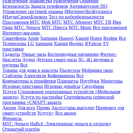
Развлечения
Знакомства
Развлечения
Общение
Безопасность
Защита телефонов
Антивирусное ПО
Управление системой охраны
#ИнтернетБезБуллинга
#НаучиСвоихБлизких
Тест по кибербезопасности
Приложения МТС
Мой МТС
МТС Абонент
МТС ТВ
Иви
Окко
МТС Деньги
МТС Пресса
МТС Music
Все приложения
Интернет-магазин
Смартфоны
Apple
Samsung
Huawei
Xiaomi
Honor
Realme
Все
Телевизоры
LG
Samsung
Xiaomi
Яндекс
iFFalcon
TV
приставки
Гаджеты
Умные часы
Беспроводные наушники
Фитнес-
браслеты
Аудио
Детские смарт-часы
3G, 4G модемы и
роутеры
Все
Товары для дома и красоты
Пылесосы
Мойщики окон
Стайлеры
Аэрогрили
Кофемашины
Все
Компьютеры и периферия
Планшеты
Ноутбуки
Мониторы
Игровые приставки
Игровые девайсы
Саундбары
Услуги
Страхование портативных устройств «Мобильная
защита»
Услуги по настройке
Сертификаты сервисной
программы «СМАРТ-защита
Акции
Для всех
Промо
Аксессуары выгодно
Промокод для
смарт-устройств
Услуги+
Все акции
Финансы
МТС Деньги
НаВсё. Электронные деньги в отсрочку
Открытый платёж