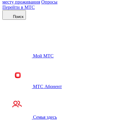
месту проживания
Опросы
Перейти в МТС
Поиск
Мой МТС
МТС Абонент
Семья здесь