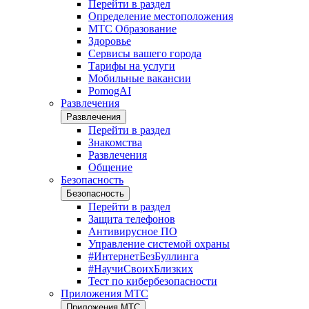
Перейти в раздел
Определение местоположения
МТС Образование
Здоровье
Сервисы вашего города
Тарифы на услуги
Мобильные вакансии
PomogAI
Развлечения
Развлечения
Перейти в раздел
Знакомства
Развлечения
Общение
Безопасность
Безопасность
Перейти в раздел
Защита телефонов
Антивирусное ПО
Управление системой охраны
#ИнтернетБезБуллинга
#НаучиСвоихБлизких
Тест по кибербезопасности
Приложения МТС
Приложения МТС