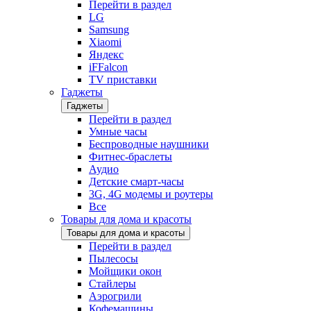
Перейти в раздел
LG
Samsung
Xiaomi
Яндекс
iFFalcon
TV приставки
Гаджеты
Гаджеты
Перейти в раздел
Умные часы
Беспроводные наушники
Фитнес-браслеты
Аудио
Детские смарт-часы
3G, 4G модемы и роутеры
Все
Товары для дома и красоты
Товары для дома и красоты
Перейти в раздел
Пылесосы
Мойщики окон
Стайлеры
Аэрогрили
Кофемашины