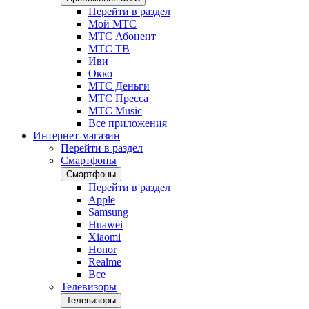
Перейти в раздел
Мой МТС
МТС Абонент
МТС ТВ
Иви
Окко
МТС Деньги
МТС Пресса
МТС Music
Все приложения
Интернет-магазин
Перейти в раздел
Смартфоны
Смартфоны
Перейти в раздел
Apple
Samsung
Huawei
Xiaomi
Honor
Realme
Все
Телевизоры
Телевизоры