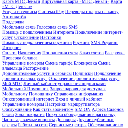
Карта МТС Деньги
Виртуальная карта «МТС Деньги»
Карта
«МТС Деньги»
Услуги и сервисы
Система iPay
Переводы с карты на карту
Автоплатёж
Поддержка
Мобильная связь
Голосовая связь
SMS
Помощь с подключением Интернета
Подключение интернет-
услуг
Отключение
Настройки
Помощь с подключением роуминга
Роуминг
SMS-Роуминг
Интернет
Оплата
Начисления
Пополнения счета
Заказ счетов
Рассрочка
Проверка баланса
Управление номером
Смена тарифа
Блокировка
Смена
владельца
Расторжение
Дополнительные услуги и сервисы
Подписки
Подключение
дополнительных услуг
Отключение дополнительных услуг
Мой МТС
Личный кабинет управления подписками
Мобильный Помощник
Запрос пароля для доступа к
Мобильному Помощнику
Справочная информация
Фиксированный интернет
Вход в личный кабинет
Управление номером
Настройки маршрутизатора
Обслуживание
Как стать абонентом
SIM ON
Адреса Салонов
Связи
Зона покрытия
Покупка оборудования в рассрочку
Часто задаваемые вопросы
Договоры
Другие публичные
оферты
Работы на сети
Сервисные центры
Обслуживание по