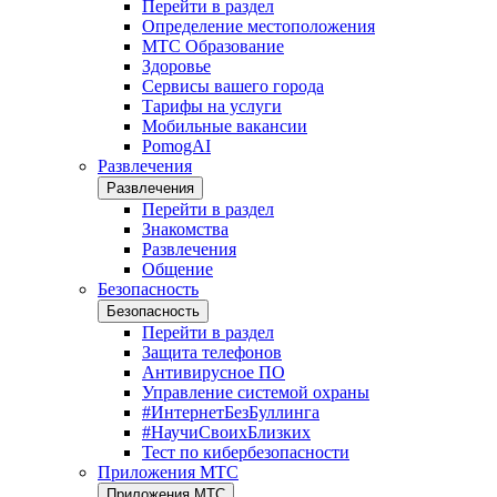
Перейти в раздел
Определение местоположения
МТС Образование
Здоровье
Сервисы вашего города
Тарифы на услуги
Мобильные вакансии
PomogAI
Развлечения
Развлечения
Перейти в раздел
Знакомства
Развлечения
Общение
Безопасность
Безопасность
Перейти в раздел
Защита телефонов
Антивирусное ПО
Управление системой охраны
#ИнтернетБезБуллинга
#НаучиСвоихБлизких
Тест по кибербезопасности
Приложения МТС
Приложения МТС