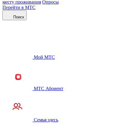
месту проживания
Опросы
Перейти в МТС
Поиск
Мой МТС
МТС Абонент
Семья здесь