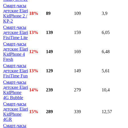
Смарт-часы
детские Elari
18%
89
109
3,9
KidPhone 2 /
KP-2
Смарт-часы
детские Elari
13%
139
159
6,05
FixiTime Lite
Смарт-часы
детские Elari
12%
149
169
6,48
KidPhone 4
Fresh
Смарт-часы
детские Elari
13%
129
149
5,61
FixiTime Fun
Смарт-часы
детские Elari
14%
239
279
10,4
KidPhone
4G Bubble
Смарт-часы
детские Elari
15%
289
339
12,57
KidPhone
4GR
Смарт-часы