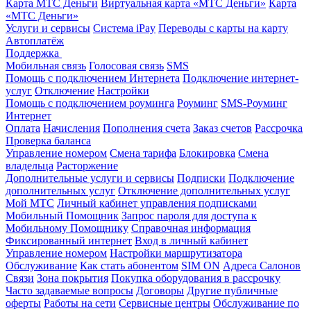
Карта МТС Деньги
Виртуальная карта «МТС Деньги»
Карта
«МТС Деньги»
Услуги и сервисы
Система iPay
Переводы с карты на карту
Автоплатёж
Поддержка
Мобильная связь
Голосовая связь
SMS
Помощь с подключением Интернета
Подключение интернет-
услуг
Отключение
Настройки
Помощь с подключением роуминга
Роуминг
SMS-Роуминг
Интернет
Оплата
Начисления
Пополнения счета
Заказ счетов
Рассрочка
Проверка баланса
Управление номером
Смена тарифа
Блокировка
Смена
владельца
Расторжение
Дополнительные услуги и сервисы
Подписки
Подключение
дополнительных услуг
Отключение дополнительных услуг
Мой МТС
Личный кабинет управления подписками
Мобильный Помощник
Запрос пароля для доступа к
Мобильному Помощнику
Справочная информация
Фиксированный интернет
Вход в личный кабинет
Управление номером
Настройки маршрутизатора
Обслуживание
Как стать абонентом
SIM ON
Адреса Салонов
Связи
Зона покрытия
Покупка оборудования в рассрочку
Часто задаваемые вопросы
Договоры
Другие публичные
оферты
Работы на сети
Сервисные центры
Обслуживание по