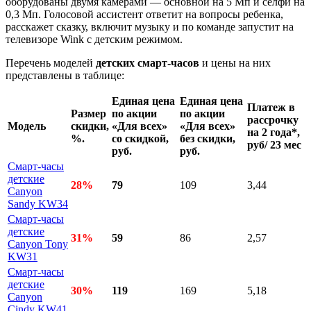
оборудованы двумя камерами — основной на 5 Мп и селфи на
0,3 Мп. Голосовой ассистент ответит на вопросы ребенка,
расскажет сказку, включит музыку и по команде запустит на
телевизоре Wink с детским режимом.
Перечень моделей
детских смарт-часов
и цены на них
представлены в таблице:
Единая цена
Единая цена
Платеж в
Размер
по акции
по акции
рассрочку
Модель
скидки,
«Для всех»
«Для всех»
на 2 года*,
%.
со скидкой,
без скидки,
руб/ 23 мес
руб.
руб.
Смарт-часы
детские
28%
79
109
3,44
Canyon
Sandy KW34
Смарт-часы
детские
31%
59
86
2,57
Canyon Tony
KW31
Смарт-часы
детские
30%
119
169
5,18
Canyon
Cindy KW41