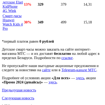
детские Elari
13%
329
379
14,31
KidPhone
4G Wink
Смарт-часы
Huawei
30%
349
499
15,18
Watch Kids 4
Pro
*первый платеж равен
0 рублей
Детские смарт-часы можно заказать на сайте интернет-
магазина МТС — и их доставят
бесплатно
на любой адрес в
пределах Беларуси. Подробности по
ссылке
.
Не пропускайте наши выгодные акционные предложения и
следите за новостями на
сайте
или в
Telegram-канале МТС
.
Подробнее об условиях акции
«Для всех»
—
здесь
, акции
«Промо 2024
(девайсы)»
—
здесь
.
Предыдущая
новость
Следующая
новость