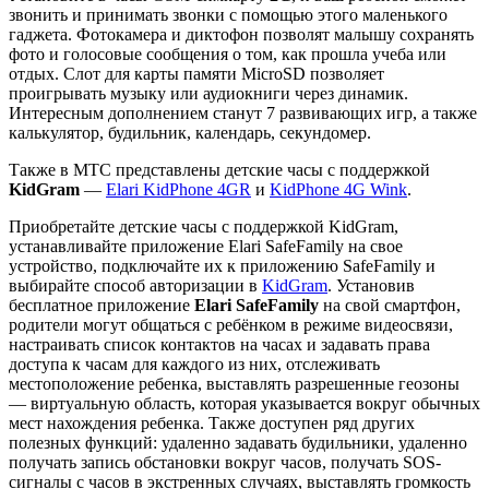
звонить и принимать звонки с помощью этого маленького
гаджета. Фотокамера и диктофон позволят малышу сохранять
фото и голосовые сообщения о том, как прошла учеба или
отдых. Слот для карты памяти MicroSD позволяет
проигрывать музыку или аудиокниги через динамик.
Интересным дополнением станут 7 развивающих игр, а также
калькулятор, будильник, календарь, секундомер.
Также в МТС представлены детские часы с поддержкой
KidGram
—
Elari KidPhone 4GR
и
KidPhone 4G Wink
.
Приобретайте детские часы с поддержкой KidGram,
устанавливайте приложение Elari SafeFamily на свое
устройство, подключайте их к приложению SafeFamily и
выбирайте способ авторизации в
KidGram
. Установив
бесплатное приложение
Elari
SafeFamily
на свой смартфон,
родители могут общаться с ребёнком в режиме видеосвязи,
настраивать список контактов на часах и задавать права
доступа к часам для каждого из них, отслеживать
местоположение ребенка, выставлять разрешенные геозоны
— виртуальную область, которая указывается вокруг обычных
мест нахождения ребенка. Также доступен ряд других
полезных функций: удаленно задавать будильники, удаленно
получать запись обстановки вокруг часов, получать SOS-
сигналы с часов в экстренных случаях, выставлять громкость