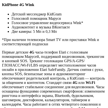
KidPhone 4G Wink
Детский мессенджер KidGram
Голосовой помощник Маруся
Голосовое управление видеосервиса Wink*
Аудиоконтент и музыка ВКонтакте
Две камеры: 5 Мп и 0,3 Мп
*При наличии телевизора Smart TV или приставки Wink и
соответствующей подписки
Первые детские
4G
часы-телефон Elari с голосовым
помощником Марусей, поддержкой видеозвонков, трекингом
и кнопкой SOS. Трекинг геолокации GPS/A-GPS/
ГЛОНАСС/Wi-Fi/LBS определяет местоположение часов
онлайн в приложении Elari SafeFamily. Датчик снятия с руки,
кнопка SOS, безопасные зоны и аудиомониторинг
обеспечивают родительский контроль, а KidGram — контроль
за общением и контентом. Стандарт связи
4G
или
Wi-Fi
обеспечивает стабильное соединение для видеозвонков. Часы
оснащены функциями современных смартфонов: изменением
рингтона и интерфейса экрана, Bluetooth, будильником,
шагомером, диктофоном, калькулятором, таймером и
календарём. Часы работают в сетях четвертого поколения и