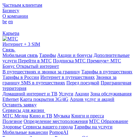
Частным клиентам
Бизнесу
О компании
be
en
Карьера
Интернет + 3 SIM
Связь
Мобильная связь
Тарифы
Акции и бонусы
Дополнительные
услуги
Перейти в МТС
Подписка МТС Премиум+
МТС
Бонус
Открытый интернет
В путешествиях и звонки за границу
Тарифы в путешествиях
Тарифы в России
Интернет в путешествиях
Звонки за
границу
SMS в путешествиях
Перед поездкой
Приграничная
территория
Домашний интернет и ТВ
Услуги
Акции
Зона обслуживания
Ethernet
Карта покрытия 3G/4G
Архив услуг и акций
Оставить заявку
Сервисы для жизни
МТС Медиа
Кино и ТВ
Музыка
Книги и пресса
Полезное
Определение местоположения
МТС Образование
Здоровье
Сервисы вашего города
Тарифы на услуги
Мобильные вакансии
PomogAI