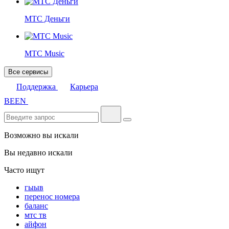
МТС Деньги
МТС Music
Все сервисы
Поддержка
Карьера
BE
EN
Возможно вы искали
Вы недавно искали
Часто ищут
гыыв
перенос номера
баланс
мтс тв
айфон