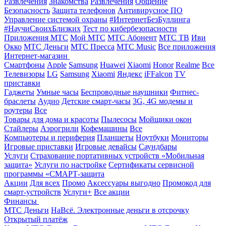
Развлечения
Знакомства
Развлечения
Общение
Безопасность
Защита телефонов
Антивирусное ПО
Управление системой охраны
#ИнтернетБезБуллинга
#НаучиСвоихБлизких
Тест по кибербезопасности
Приложения МТС
Мой МТС
МТС Абонент
МТС ТВ
Иви
Окко
МТС Деньги
МТС Пресса
МТС Music
Все приложения
Интернет-магазин
Смартфоны
Apple
Samsung
Huawei
Xiaomi
Honor
Realme
Все
Телевизоры
LG
Samsung
Xiaomi
Яндекс
iFFalcon
TV
приставки
Гаджеты
Умные часы
Беспроводные наушники
Фитнес-
браслеты
Аудио
Детские смарт-часы
3G, 4G модемы и
роутеры
Все
Товары для дома и красоты
Пылесосы
Мойщики окон
Стайлеры
Аэрогрили
Кофемашины
Все
Компьютеры и периферия
Планшеты
Ноутбуки
Мониторы
Игровые приставки
Игровые девайсы
Саундбары
Услуги
Страхование портативных устройств «Мобильная
защита»
Услуги по настройке
Сертификаты сервисной
программы «СМАРТ-защита
Акции
Для всех
Промо
Аксессуары выгодно
Промокод для
смарт-устройств
Услуги+
Все акции
Финансы
МТС Деньги
НаВсё. Электронные деньги в отсрочку
Открытый платёж