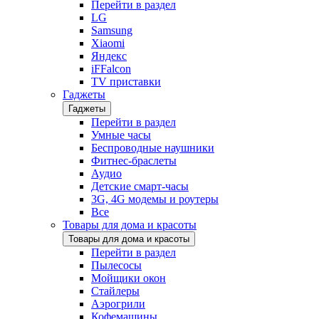
Перейти в раздел
LG
Samsung
Xiaomi
Яндекс
iFFalcon
TV приставки
Гаджеты
Гаджеты
Перейти в раздел
Умные часы
Беспроводные наушники
Фитнес-браслеты
Аудио
Детские смарт-часы
3G, 4G модемы и роутеры
Все
Товары для дома и красоты
Товары для дома и красоты
Перейти в раздел
Пылесосы
Мойщики окон
Стайлеры
Аэрогрили
Кофемашины