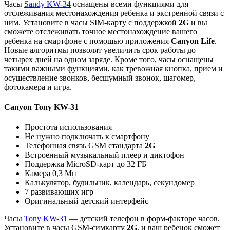
Часы
Sandy KW-34
оснащены всеми функциями для
отслеживания местонахождения ребенка и экстренной связи с
ним. Установите в часы SIM-карту с поддержкой
2G
и вы
сможете отслеживать точное местонахождение вашего
ребенка на смартфоне с помощью приложения
Canyon Life
.
Новые алгоритмы позволят увеличить срок работы до
четырех дней на одном заряде. Кроме того, часы оснащены
такими важными функциями, как тревожная кнопка, прием и
осуществление звонков, бесшумный звонок, шагомер,
фотокамера и игра.
Canyon Tony KW-31
Простота использования
Не нужно подключать к смартфону
Телефонная связь GSM стандарта
2G
Встроенный музыкальный плеер и диктофон
Поддержка MicroSD-карт до 32 ГБ
Камера 0,3 Мп
Калькулятор, будильник, календарь, секундомер
7 развивающих игр
Оригинальный детский интерфейс
Часы
Tony KW-31
— детский телефон в форм-факторе часов.
Установите в часы GSM-симкарту
2G
, и ваш ребенок сможет