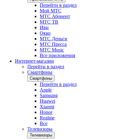
Перейти в раздел
Мой МТС
МТС Абонент
МТС ТВ
Иви
Окко
МТС Деньги
МТС Пресса
МТС Music
Все приложения
Интернет-магазин
Перейти в раздел
Смартфоны
Смартфоны
Перейти в раздел
Apple
Samsung
Huawei
Xiaomi
Honor
Realme
Все
Телевизоры
Телевизоры