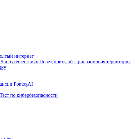
рытый интернет
S в путешествиях
Перед поездкой
Приграничная территория
вку
ансии
PomogAI
Тест по кибербезопасности