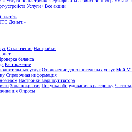
та»
Услуги по настройке
Сертификаты сервисной программы «
рт-устройств
Услуги+
Все акции
 платёж
МТС Деньги»
луг
Отключение
Настройки
ернет
роверка баланса
ца
Расторжение
полнительных услуг
Отключение дополнительных услуг
Мой М
ику
Справочная информация
 номером
Настройки маршрутизатора
вязи
Зона покрытия
Покупка оборудования в рассрочку
Часто з
оживания
Опросы