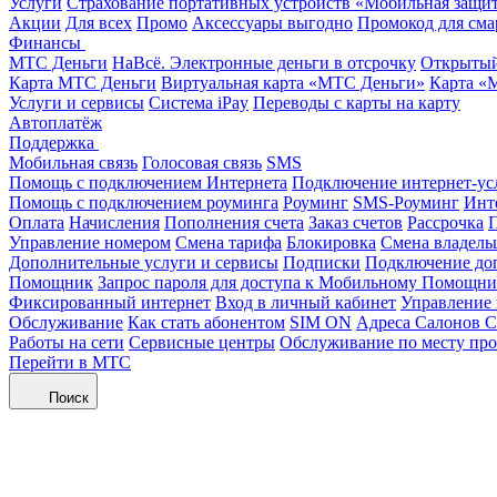
Услуги
Страхование портативных устройств «Мобильная защи
Акции
Для всех
Промо
Аксессуары выгодно
Промокод для сма
Финансы
МТС Деньги
НаВсё. Электронные деньги в отсрочку
Открытый
Карта МТС Деньги
Виртуальная карта «МТС Деньги»
Карта «
Услуги и сервисы
Система iPay
Переводы с карты на карту
Автоплатёж
Поддержка
Мобильная связь
Голосовая связь
SMS
Помощь с подключением Интернета
Подключение интернет-ус
Помощь с подключением роуминга
Роуминг
SMS-Роуминг
Инт
Оплата
Начисления
Пополнения счета
Заказ счетов
Рассрочка
П
Управление номером
Смена тарифа
Блокировка
Смена владель
Дополнительные услуги и сервисы
Подписки
Подключение до
Помощник
Запрос пароля для доступа к Мобильному Помощн
Фиксированный интернет
Вход в личный кабинет
Управление
Обслуживание
Как стать абонентом
SIM ON
Адреса Салонов С
Работы на сети
Сервисные центры
Обслуживание по месту пр
Перейти в МТС
Поиск