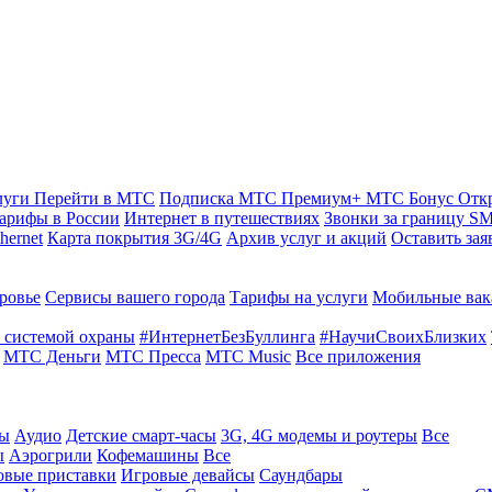
луги
Перейти в МТС
Подписка МТС Премиум+
МТС Бонус
Отк
арифы в России
Интернет в путешествиях
Звонки за границу
SM
hernet
Карта покрытия 3G/4G
Архив услуг и акций
Оставить зая
ровье
Сервисы вашего города
Тарифы на услуги
Мобильные вак
 системой охраны
#ИнтернетБезБуллинга
#НаучиСвоихБлизких
МТС Деньги
МТС Пресса
МТС Music
Все приложения
ты
Аудио
Детские смарт-часы
3G, 4G модемы и роутеры
Все
ы
Аэрогрили
Кофемашины
Все
овые приставки
Игровые девайсы
Саундбары