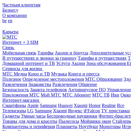
Частным клиентам
Бизнесу
О компании
be
en
Карьера
Интернет + 3 SIM
Связь
Мобильная связь
Тарифы
Акции и бонусы
Дополнительные ус
В путешествиях и звонки за границу
Тарифы в путешествиях
Т
Домашний интернет и ТВ
Услуги
Акции
Зона обслуживания Et
Сервисы для жизни
МТС Медиа
Кино и ТВ
Музыка
Книги и пресса
Полезное
Определение местоположения
МТС Образование
Здо
Развлечения
Знакомства
Развлечения
Общение
Безопасность
Защита телефонов
Антивирусное ПО
Управление
Приложения МТС
Мой МТС
МТС Абонент
МТС ТВ
Иви
Окко
Интернет-магазин
Смартфоны
Apple
Samsung
Huawei
Xiaomi
Honor
Realme
Все
Телевизоры
LG
Samsung
Xiaomi
Яндекс
iFFalcon
TV приставки
Гаджеты
Умные часы
Беспроводные наушники
Фитнес-брасле
Товары для дома и красоты
Пылесосы
Мойщики окон
Стайлер
Компьютеры и периферия
Планшеты
Ноутбуки
Мониторы
Игр