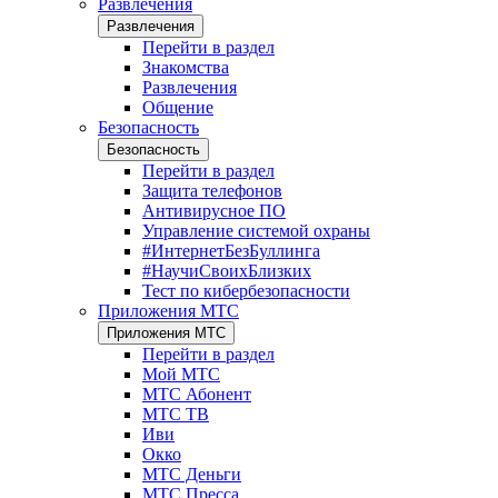
Развлечения
Развлечения
Перейти в раздел
Знакомства
Развлечения
Общение
Безопасность
Безопасность
Перейти в раздел
Защита телефонов
Антивирусное ПО
Управление системой охраны
#ИнтернетБезБуллинга
#НаучиСвоихБлизких
Тест по кибербезопасности
Приложения МТС
Приложения МТС
Перейти в раздел
Мой МТС
МТС Абонент
МТС ТВ
Иви
Окко
МТС Деньги
МТС Пресса