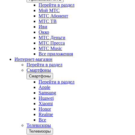
Перейти в раздел
Мой МТС
МТС Абонент
МТС ТВ
Иви
Окко
МТС Деньги
МТС Пресса
МТС Music
Все приложения
Интернет-магазин
Перейти в раздел
Смартфоны
Смартфоны
Перейти в раздел
Apple
Samsung
Huawei
Xiaomi
Honor
Realme
Все
Телевизоры
Телевизоры