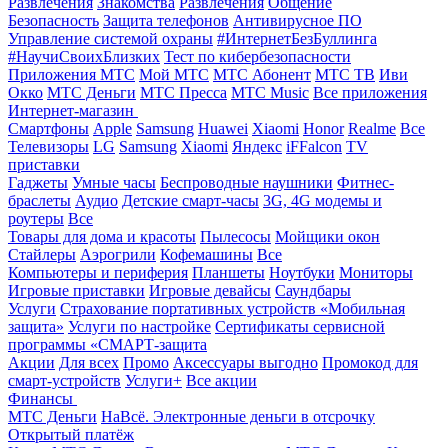
Развлечения
Знакомства
Развлечения
Общение
Безопасность
Защита телефонов
Антивирусное ПО
Управление системой охраны
#ИнтернетБезБуллинга
#НаучиСвоихБлизких
Тест по кибербезопасности
Приложения МТС
Мой МТС
МТС Абонент
МТС ТВ
Иви
Окко
МТС Деньги
МТС Пресса
МТС Music
Все приложения
Интернет-магазин
Смартфоны
Apple
Samsung
Huawei
Xiaomi
Honor
Realme
Все
Телевизоры
LG
Samsung
Xiaomi
Яндекс
iFFalcon
TV
приставки
Гаджеты
Умные часы
Беспроводные наушники
Фитнес-
браслеты
Аудио
Детские смарт-часы
3G, 4G модемы и
роутеры
Все
Товары для дома и красоты
Пылесосы
Мойщики окон
Стайлеры
Аэрогрили
Кофемашины
Все
Компьютеры и периферия
Планшеты
Ноутбуки
Мониторы
Игровые приставки
Игровые девайсы
Саундбары
Услуги
Страхование портативных устройств «Мобильная
защита»
Услуги по настройке
Сертификаты сервисной
программы «СМАРТ-защита
Акции
Для всех
Промо
Аксессуары выгодно
Промокод для
смарт-устройств
Услуги+
Все акции
Финансы
МТС Деньги
НаВсё. Электронные деньги в отсрочку
Открытый платёж