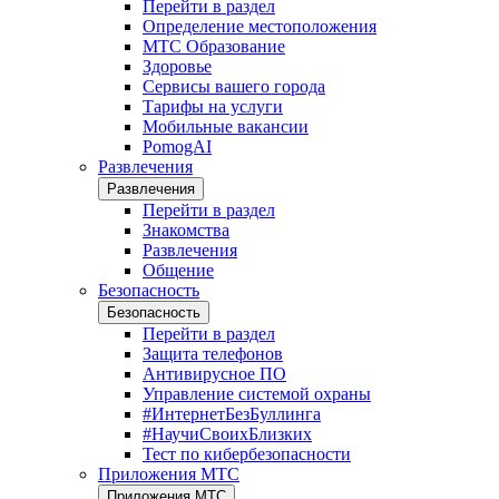
Перейти в раздел
Определение местоположения
МТС Образование
Здоровье
Сервисы вашего города
Тарифы на услуги
Мобильные вакансии
PomogAI
Развлечения
Развлечения
Перейти в раздел
Знакомства
Развлечения
Общение
Безопасность
Безопасность
Перейти в раздел
Защита телефонов
Антивирусное ПО
Управление системой охраны
#ИнтернетБезБуллинга
#НаучиСвоихБлизких
Тест по кибербезопасности
Приложения МТС
Приложения МТС