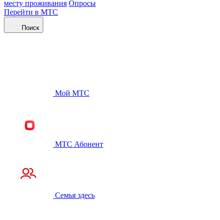
месту проживания
Опросы
Перейти в МТС
Поиск
Мой МТС
МТС Абонент
Семья здесь