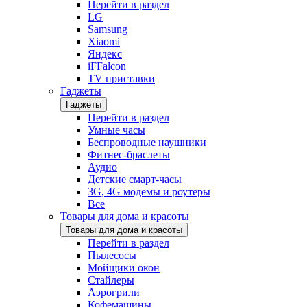
Перейти в раздел
LG
Samsung
Xiaomi
Яндекс
iFFalcon
TV приставки
Гаджеты
Гаджеты
Перейти в раздел
Умные часы
Беспроводные наушники
Фитнес-браслеты
Аудио
Детские смарт-часы
3G, 4G модемы и роутеры
Все
Товары для дома и красоты
Товары для дома и красоты
Перейти в раздел
Пылесосы
Мойщики окон
Стайлеры
Аэрогрили
Кофемашины