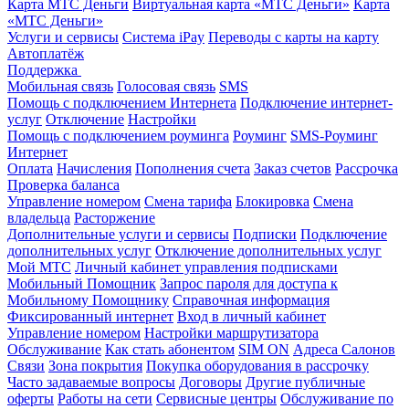
Карта МТС Деньги
Виртуальная карта «МТС Деньги»
Карта
«МТС Деньги»
Услуги и сервисы
Система iPay
Переводы с карты на карту
Автоплатёж
Поддержка
Мобильная связь
Голосовая связь
SMS
Помощь с подключением Интернета
Подключение интернет-
услуг
Отключение
Настройки
Помощь с подключением роуминга
Роуминг
SMS-Роуминг
Интернет
Оплата
Начисления
Пополнения счета
Заказ счетов
Рассрочка
Проверка баланса
Управление номером
Смена тарифа
Блокировка
Смена
владельца
Расторжение
Дополнительные услуги и сервисы
Подписки
Подключение
дополнительных услуг
Отключение дополнительных услуг
Мой МТС
Личный кабинет управления подписками
Мобильный Помощник
Запрос пароля для доступа к
Мобильному Помощнику
Справочная информация
Фиксированный интернет
Вход в личный кабинет
Управление номером
Настройки маршрутизатора
Обслуживание
Как стать абонентом
SIM ON
Адреса Салонов
Связи
Зона покрытия
Покупка оборудования в рассрочку
Часто задаваемые вопросы
Договоры
Другие публичные
оферты
Работы на сети
Сервисные центры
Обслуживание по