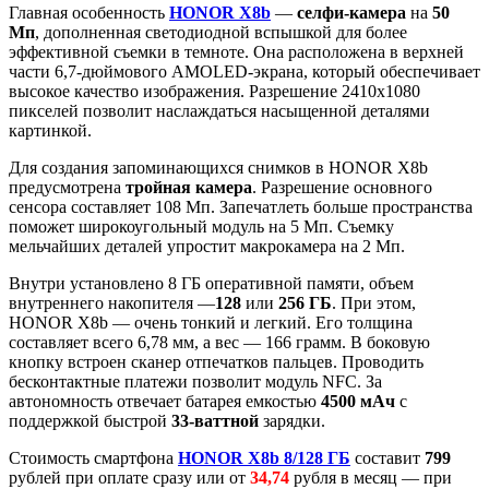
Главная особенность
HONOR X8b
—
селфи-камера
на
50
Мп
, дополненная светодиодной вспышкой для более
эффективной съемки в темноте. Она расположена в верхней
части 6,7-дюймового AMOLED-экрана, который обеспечивает
высокое качество изображения. Разрешение 2410х1080
пикселей позволит наслаждаться насыщенной деталями
картинкой.
Для создания запоминающихся снимков в HONOR X8b
предусмотрена
тройная камера
. Разрешение основного
сенсора составляет 108 Мп. Запечатлеть больше пространства
поможет широкоугольный модуль на 5 Мп. Съемку
мельчайших деталей упростит макрокамера на 2 Мп.
Внутри установлено 8 ГБ оперативной памяти, объем
внутреннего накопителя —
128
или
256 ГБ
. При этом,
HONOR X8b — очень тонкий и легкий. Его толщина
составляет всего 6,78 мм, а вес — 166 грамм. В боковую
кнопку встроен сканер отпечатков пальцев. Проводить
бесконтактные платежи позволит модуль NFC. За
автономность отвечает батарея емкостью
4500 мАч
с
поддержкой быстрой
33-ваттной
зарядки.
Стоимость смартфона
HONOR X8b 8/128 ГБ
составит
799
рублей при оплате сразу или от
34,74
рубля в месяц — при