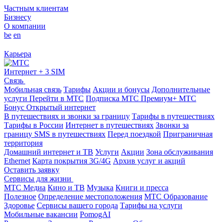
Частным клиентам
Бизнесу
О компании
be
en
Карьера
Интернет + 3 SIM
Связь
Мобильная связь
Тарифы
Акции и бонусы
Дополнительные
услуги
Перейти в МТС
Подписка МТС Премиум+
МТС
Бонус
Открытый интернет
В путешествиях и звонки за границу
Тарифы в путешествиях
Тарифы в России
Интернет в путешествиях
Звонки за
границу
SMS в путешествиях
Перед поездкой
Приграничная
территория
Домашний интернет и ТВ
Услуги
Акции
Зона обслуживания
Ethernet
Карта покрытия 3G/4G
Архив услуг и акций
Оставить заявку
Сервисы для жизни
МТС Медиа
Кино и ТВ
Музыка
Книги и пресса
Полезное
Определение местоположения
МТС Образование
Здоровье
Сервисы вашего города
Тарифы на услуги
Мобильные вакансии
PomogAI