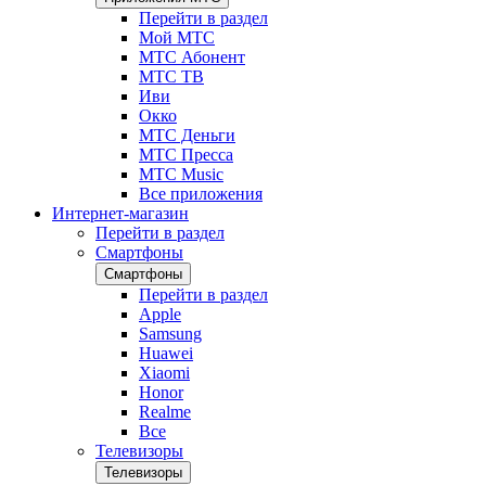
Перейти в раздел
Мой МТС
МТС Абонент
МТС ТВ
Иви
Окко
МТС Деньги
МТС Пресса
МТС Music
Все приложения
Интернет-магазин
Перейти в раздел
Смартфоны
Смартфоны
Перейти в раздел
Apple
Samsung
Huawei
Xiaomi
Honor
Realme
Все
Телевизоры
Телевизоры