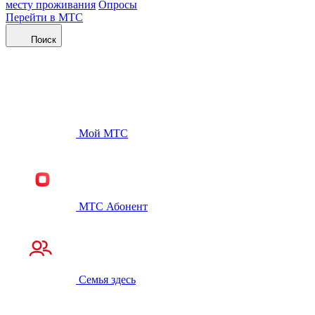
месту проживания
Опросы
Перейти в МТС
Поиск
Мой МТС
МТС Абонент
Семья здесь