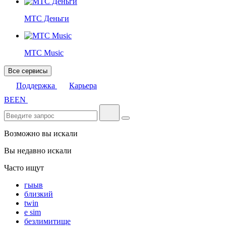
МТС Деньги
МТС Music
Все сервисы
Поддержка
Карьера
BE
EN
Возможно вы искали
Вы недавно искали
Часто ищут
гыыв
близкий
twin
e sim
безлимитище