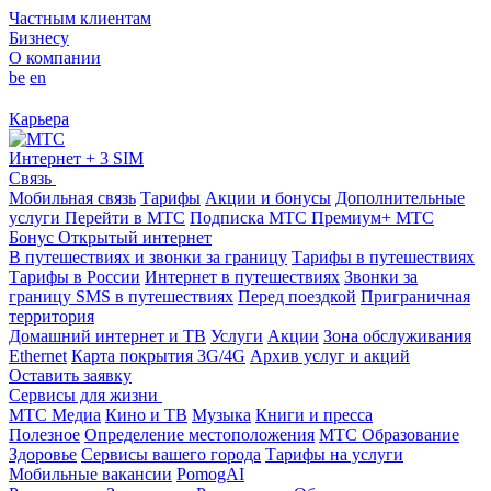
Частным клиентам
Бизнесу
О компании
be
en
Карьера
Интернет + 3 SIM
Связь
Мобильная связь
Тарифы
Акции и бонусы
Дополнительные
услуги
Перейти в МТС
Подписка МТС Премиум+
МТС
Бонус
Открытый интернет
В путешествиях и звонки за границу
Тарифы в путешествиях
Тарифы в России
Интернет в путешествиях
Звонки за
границу
SMS в путешествиях
Перед поездкой
Приграничная
территория
Домашний интернет и ТВ
Услуги
Акции
Зона обслуживания
Ethernet
Карта покрытия 3G/4G
Архив услуг и акций
Оставить заявку
Сервисы для жизни
МТС Медиа
Кино и ТВ
Музыка
Книги и пресса
Полезное
Определение местоположения
МТС Образование
Здоровье
Сервисы вашего города
Тарифы на услуги
Мобильные вакансии
PomogAI