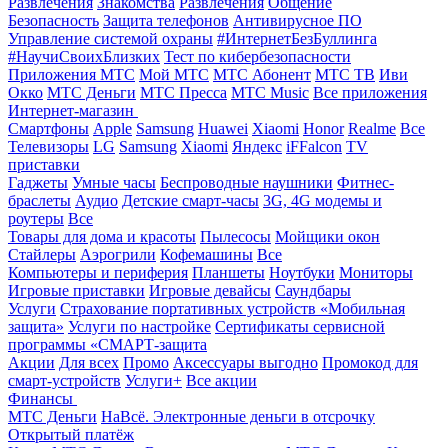
Развлечения
Знакомства
Развлечения
Общение
Безопасность
Защита телефонов
Антивирусное ПО
Управление системой охраны
#ИнтернетБезБуллинга
#НаучиСвоихБлизких
Тест по кибербезопасности
Приложения МТС
Мой МТС
МТС Абонент
МТС ТВ
Иви
Окко
МТС Деньги
МТС Пресса
МТС Music
Все приложения
Интернет-магазин
Смартфоны
Apple
Samsung
Huawei
Xiaomi
Honor
Realme
Все
Телевизоры
LG
Samsung
Xiaomi
Яндекс
iFFalcon
TV
приставки
Гаджеты
Умные часы
Беспроводные наушники
Фитнес-
браслеты
Аудио
Детские смарт-часы
3G, 4G модемы и
роутеры
Все
Товары для дома и красоты
Пылесосы
Мойщики окон
Стайлеры
Аэрогрили
Кофемашины
Все
Компьютеры и периферия
Планшеты
Ноутбуки
Мониторы
Игровые приставки
Игровые девайсы
Саундбары
Услуги
Страхование портативных устройств «Мобильная
защита»
Услуги по настройке
Сертификаты сервисной
программы «СМАРТ-защита
Акции
Для всех
Промо
Аксессуары выгодно
Промокод для
смарт-устройств
Услуги+
Все акции
Финансы
МТС Деньги
НаВсё. Электронные деньги в отсрочку
Открытый платёж