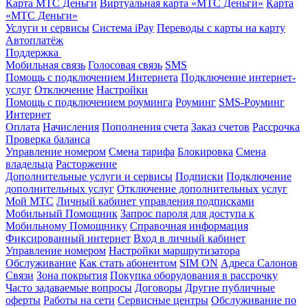
Карта МТС Деньги
Виртуальная карта «МТС Деньги»
Карта
«МТС Деньги»
Услуги и сервисы
Система iPay
Переводы с карты на карту
Автоплатёж
Поддержка
Мобильная связь
Голосовая связь
SMS
Помощь с подключением Интернета
Подключение интернет-
услуг
Отключение
Настройки
Помощь с подключением роуминга
Роуминг
SMS-Роуминг
Интернет
Оплата
Начисления
Пополнения счета
Заказ счетов
Рассрочка
Проверка баланса
Управление номером
Смена тарифа
Блокировка
Смена
владельца
Расторжение
Дополнительные услуги и сервисы
Подписки
Подключение
дополнительных услуг
Отключение дополнительных услуг
Мой МТС
Личный кабинет управления подписками
Мобильный Помощник
Запрос пароля для доступа к
Мобильному Помощнику
Справочная информация
Фиксированный интернет
Вход в личный кабинет
Управление номером
Настройки маршрутизатора
Обслуживание
Как стать абонентом
SIM ON
Адреса Салонов
Связи
Зона покрытия
Покупка оборудования в рассрочку
Часто задаваемые вопросы
Договоры
Другие публичные
оферты
Работы на сети
Сервисные центры
Обслуживание по