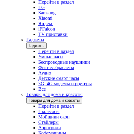
Перейти в раздел
LG
Samsung
Xiaomi
Яндекс
iFFalcon
TV приставки
Гаджеты
Гаджеты
Перейти в раздел
Умные часы
Беспроводные наушники
Фитнес-браслеты
Аудио
Детские смарт-часы
3G, 4G модемы и роутеры
Все
Товары для дома и красоты
Товары для дома и красоты
Перейти в раздел
Пылесосы
Мойщики окон
Стайлеры
Аэрогрили
Кофемашины