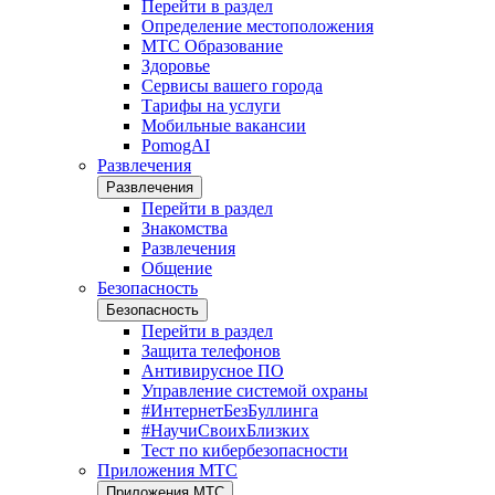
Перейти в раздел
Определение местоположения
МТС Образование
Здоровье
Сервисы вашего города
Тарифы на услуги
Мобильные вакансии
PomogAI
Развлечения
Развлечения
Перейти в раздел
Знакомства
Развлечения
Общение
Безопасность
Безопасность
Перейти в раздел
Защита телефонов
Антивирусное ПО
Управление системой охраны
#ИнтернетБезБуллинга
#НаучиСвоихБлизких
Тест по кибербезопасности
Приложения МТС
Приложения МТС