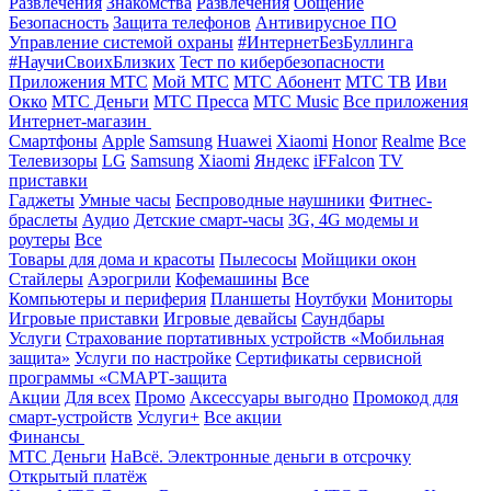
Развлечения
Знакомства
Развлечения
Общение
Безопасность
Защита телефонов
Антивирусное ПО
Управление системой охраны
#ИнтернетБезБуллинга
#НаучиСвоихБлизких
Тест по кибербезопасности
Приложения МТС
Мой МТС
МТС Абонент
МТС ТВ
Иви
Окко
МТС Деньги
МТС Пресса
МТС Music
Все приложения
Интернет-магазин
Смартфоны
Apple
Samsung
Huawei
Xiaomi
Honor
Realme
Все
Телевизоры
LG
Samsung
Xiaomi
Яндекс
iFFalcon
TV
приставки
Гаджеты
Умные часы
Беспроводные наушники
Фитнес-
браслеты
Аудио
Детские смарт-часы
3G, 4G модемы и
роутеры
Все
Товары для дома и красоты
Пылесосы
Мойщики окон
Стайлеры
Аэрогрили
Кофемашины
Все
Компьютеры и периферия
Планшеты
Ноутбуки
Мониторы
Игровые приставки
Игровые девайсы
Саундбары
Услуги
Страхование портативных устройств «Мобильная
защита»
Услуги по настройке
Сертификаты сервисной
программы «СМАРТ-защита
Акции
Для всех
Промо
Аксессуары выгодно
Промокод для
смарт-устройств
Услуги+
Все акции
Финансы
МТС Деньги
НаВсё. Электронные деньги в отсрочку
Открытый платёж