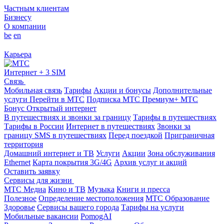
Частным клиентам
Бизнесу
О компании
be
en
Карьера
Интернет + 3 SIM
Связь
Мобильная связь
Тарифы
Акции и бонусы
Дополнительные
услуги
Перейти в МТС
Подписка МТС Премиум+
МТС
Бонус
Открытый интернет
В путешествиях и звонки за границу
Тарифы в путешествиях
Тарифы в России
Интернет в путешествиях
Звонки за
границу
SMS в путешествиях
Перед поездкой
Приграничная
территория
Домашний интернет и ТВ
Услуги
Акции
Зона обслуживания
Ethernet
Карта покрытия 3G/4G
Архив услуг и акций
Оставить заявку
Сервисы для жизни
МТС Медиа
Кино и ТВ
Музыка
Книги и пресса
Полезное
Определение местоположения
МТС Образование
Здоровье
Сервисы вашего города
Тарифы на услуги
Мобильные вакансии
PomogAI