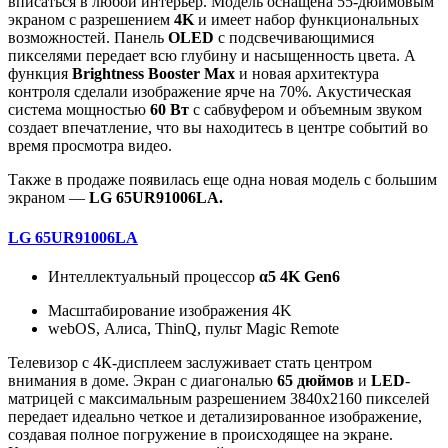
вписаться в любой интерьер. Модель оснащена 55-дюймовым
экраном с разрешением
4K
и имеет набор функциональных
возможностей. Панель
OLED
с подсвечивающимися
пикселями передает всю глубину и насыщенность цвета. А
функция
Brightness Booster Max
и новая архитектура
контроля сделали изображение ярче на 70%. Акустическая
система мощностью
60 Вт
с сабвуфером и объемным звуком
создает впечатление, что вы находитесь в центре событий во
время просмотра видео.
Также в продаже появилась еще одна новая модель с большим
экраном —
LG 65UR91006LA.
LG 65UR91006LA
Интеллектуальный процессор
α5 4K Gen6
Масштабирование изображения 4K
webOS, Алиса, ThinQ, пульт Magic Remote​
Телевизор с 4К-дисплеем заслуживает стать центром
внимания в доме. Экран с диагональю
65 дюймов
и
LED
-
матрицей с максимальным разрешением 3840x2160 пикселей
передает идеально четкое и детализированное изображение,
создавая полное погружение в происходящее на экране.