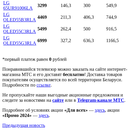
LG
3299
146,3
300
549,9
65UR91006LA
LG
4469
211,3
406,3
744,9
OLED55B3RLA
LG
5499
262,4
500
916,5
OLED55C3RLA
LG
6999
327,2
636,3
1166,5
OLED55G3RLA
*первый платеж равен
0
рублей
Понравившийся телевизор можно заказать на сайте интернет-
магазина МТС и его доставят
бесплатно
! Доставка товаров
покупателям осуществляется по всей территории Беларуси.
Подробности по
ссылке
.
Не пропускайте наши выгодные акционные предложения и
следите за новостями на
сайте
или в
Telegram-канале МТС
.
Подробнее об условиях акции
«Для всех»
—
здесь
, акции
«Промо 2024»
—
здесь
.
Предыдущая
новость