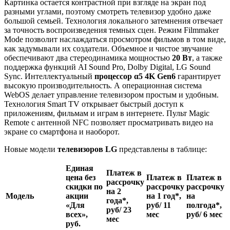
Картинка остается контрастной при взгляде на экран под
разными углами, поэтому смотреть телевизор удобно даже
большой семьей. Технология локального затемнения отвечает
за точность воспроизведения темных сцен. Режим Filmmaker
Mode позволит наслаждаться просмотром фильмов в том виде,
как задумывали их создатели. Объемное и чистое звучание
обеспечивают два стереодинамика мощностью
20 Вт
, а также
поддержка функций AI Sound Pro, Dolby Digital, LG Sound
Sync. Интеллектуальный
процессор α5 4K Gen6
гарантирует
высокую производительность. А операционная система
WebOS делает управление телевизором простым и удобным.
Технология Smart TV открывает быстрый доступ к
приложениям, фильмам и играм в интернете. Пульт Magic
Remote с антенной NFC позволяет просматривать видео на
экране со смартфона и наоборот.
Новые модели
телевизоров LG
представлены в таблице:
Единая
Платеж в
цена без
Платеж в
Платеж в
рассрочку
скидки по
рассрочку
рассрочку
на 2
Модель
акции
на 1 год*,
на
года*,
«Для
руб/ 11
полгода*,
руб/ 23
всех»,
мес
руб/ 6 мес
мес
руб.