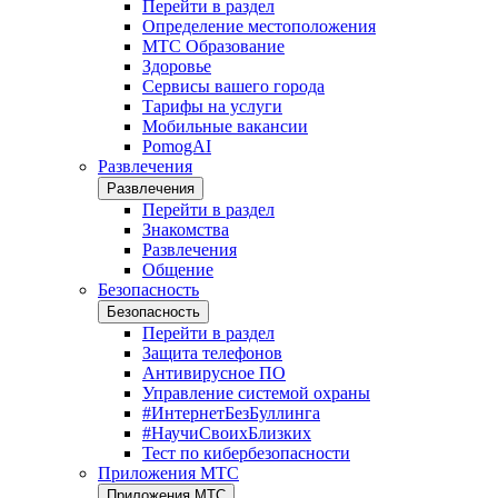
Перейти в раздел
Определение местоположения
МТС Образование
Здоровье
Сервисы вашего города
Тарифы на услуги
Мобильные вакансии
PomogAI
Развлечения
Развлечения
Перейти в раздел
Знакомства
Развлечения
Общение
Безопасность
Безопасность
Перейти в раздел
Защита телефонов
Антивирусное ПО
Управление системой охраны
#ИнтернетБезБуллинга
#НаучиСвоихБлизких
Тест по кибербезопасности
Приложения МТС
Приложения МТС