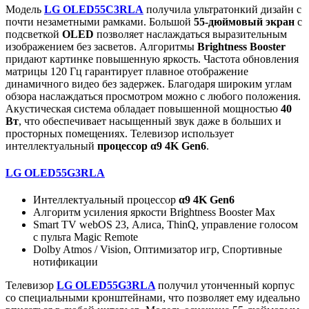
Модель
LG OLED55C3RLA
получила ультратонкий дизайн с
почти незаметными рамками. Большой
55-дюймовый экран
с
подсветкой
OLED
позволяет наслаждаться выразительным
изображением без засветов. Алгоритмы
Brightness Booster
придают картинке повышенную яркость. Частота обновления
матрицы 120 Гц гарантирует плавное отображение
динамичного видео без задержек. Благодаря широким углам
обзора наслаждаться просмотром можно с любого положения.
Акустическая система обладает повышенной мощностью
40
Вт
, что обеспечивает насыщенный звук даже в больших и
просторных помещениях. Телевизор использует
интеллектуальный
процессор
α9 4K Gen6
.
LG OLED55G3RLA
Интеллектуальный процессор
α9 4K Gen6
Алгоритм усиления яркости Brightness Booster Max​
Smart TV webOS 23, Алиса, ThinQ, управление голосом
с пульта Magic Remote​
Dolby Atmos / Vision, Оптимизатор игр, Спортивные
нотификации​
Телевизор
LG OLED55G3RLA
получил утонченный корпус
со специальными кронштейнами, что позволяет ему идеально