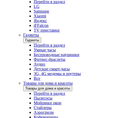
Перейти в раздел
LG
Samsung
Xiaomi
Яндекс
iFFalcon
TV приставки
Гаджеты
Гаджеты
Перейти в раздел
Умные часы
Беспроводные наушники
Фитнес-браслеты
Аудио
Детские смарт-часы
3G, 4G модемы и роутеры
Все
Товары для дома и красоты
Товары для дома и красоты
Перейти в раздел
Пылесосы
Мойщики окон
Стайлеры
Аэрогрили
Кофемашины