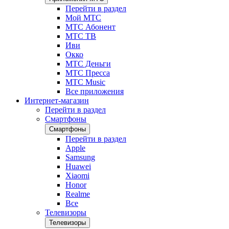
Перейти в раздел
Мой МТС
МТС Абонент
МТС ТВ
Иви
Окко
МТС Деньги
МТС Пресса
МТС Music
Все приложения
Интернет-магазин
Перейти в раздел
Смартфоны
Смартфоны
Перейти в раздел
Apple
Samsung
Huawei
Xiaomi
Honor
Realme
Все
Телевизоры
Телевизоры