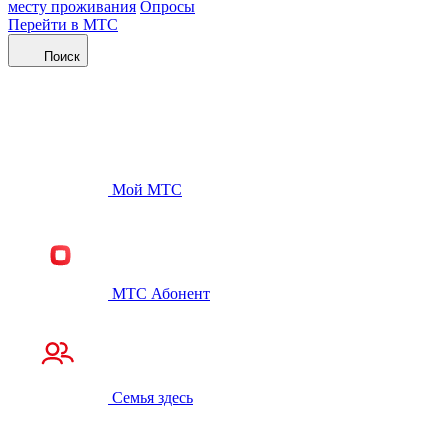
месту проживания
Опросы
Перейти в МТС
Поиск
Мой МТС
МТС Абонент
Семья здесь