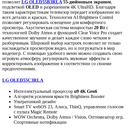
позволит
LG OLED55B3RLA
55-дюймовым экраном
,
подсветкой
OLED
и разрешением 4K UltraHD. Благодаря
таким характеристикам телевизор передает изображение во
всех деталях и красках. Технология AI Brightness Control
позволяет регулировать освещение для комфортного
просмотра. Акустическая система мощностью
20 Вт
с
технологией Dolby Atmos и функцией Clear Voice Pro создает
качественное звучание и делает каждое слово четким и
разборчивым. Широкий выбор настроек позволит не только
наслаждаться просмотром видео, но и погружаться в мир
видеоигр. С помощью удобного меню можно создавать свою
игровую атмосферу, регулировать звуковые эффекты и
корректировать изображение в соответствии со своими
предпочтениями.
LG OLED55C3RLA
Интеллектуальный процессор
α9 4K Gen6
Алгоритм усиления яркости Brightness Booster
Ультратонкий дизайн
Smart TV webOS 23, Алиса, ThinQ, управление голосом
с пульта Magic Remote
WOW Orchestra, Dolby Atmos / Vision, Оптимизатор игр,
Спортивные нотификации