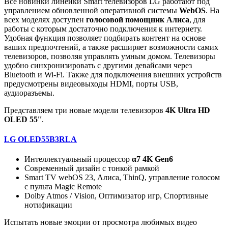
Все новинки линейки Smart телевизоров LG работают под
управлением обновленной оперативной системы
WebOS
. На
всех моделях доступен
голосовой помощник Алиса
, для
работы с которым достаточно подключения к интернету.
Удобная функция позволяет подбирать контент на основе
ваших предпочтений, а также расширяет возможности самих
телевизоров, позволяя управлять умным домом. Телевизоры
удобно синхронизировать с другими девайсами через
Bluetooth и Wi-Fi. Также для подключения внешних устройств
предусмотрены видеовыходы HDMI, порты USB,
аудиоразъемы.
Представляем три новые модели телевизоров
4K Ultra HD
OLED 55''
.
LG OLED55B3RLA
Интеллектуальный процессор
α7 4K Gen6
Современный дизайн с тонкой рамкой
Smart TV webOS 23, Алиса, ThinQ, управление голосом
с пульта Magic Remote
Dolby Atmos / Vision, Оптимизатор игр, Спортивные
нотификации
Испытать новые эмоции от просмотра любимых видео