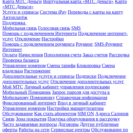
Карта МТС Деньги
Виртуальная карта «МТС Деньги»
Карта
«МТС Деньги»
Услуги и сервисы
Система iPay
Переводы с карты на карту
Автоплатёж
Поддержка
Мобильная связь
Голосовая связь
SMS
Помощь с подключением Интернета
Подключение интернет-
услуг
Отключение
Настройки
Помощь с подключением роуминга
Роуминг
SMS-Роуминг
Интернет
Оплата
Начисления
Пополнения счета
Заказ счетов
Рассрочка
Проверка баланса
Управление номером
Смена тарифа
Блокировка
Смена
владельца
Расторжение
Дополнительные услуги и сервисы
Подписки
Подключение
дополнительных услуг
Отключение дополнительных услуг
Мой МТС
Личный кабинет управления подписками
Мобильный Помощник
Запрос пароля для доступа к
Мобильному Помощнику
Справочная информация
Фиксированный интернет
Вход в личный кабинет
Управление номером
Настройки маршрутизатора
Обслуживание
Как стать абонентом
SIM ON
Адреса Салонов
Связи
Зона покрытия
Покупка оборудования в рассрочку
Часто задаваемые вопросы
Договоры
Другие публичные
оферты
Работы на сети
Сервисные центры
Обслуживание по