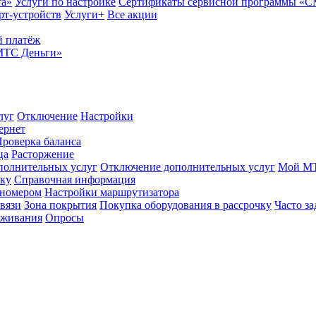
та»
Услуги по настройке
Сертификаты сервисной программы «
рт-устройств
Услуги+
Все акции
 платёж
МТС Деньги»
луг
Отключение
Настройки
ернет
роверка баланса
ца
Расторжение
полнительных услуг
Отключение дополнительных услуг
Мой М
ику
Справочная информация
 номером
Настройки маршрутизатора
вязи
Зона покрытия
Покупка оборудования в рассрочку
Часто з
оживания
Опросы