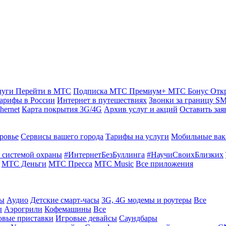
луги
Перейти в МТС
Подписка МТС Премиум+
МТС Бонус
Отк
арифы в России
Интернет в путешествиях
Звонки за границу
SM
hernet
Карта покрытия 3G/4G
Архив услуг и акций
Оставить зая
ровье
Сервисы вашего города
Тарифы на услуги
Мобильные вак
 системой охраны
#ИнтернетБезБуллинга
#НаучиСвоихБлизких
МТС Деньги
МТС Пресса
МТС Music
Все приложения
ты
Аудио
Детские смарт-часы
3G, 4G модемы и роутеры
Все
ы
Аэрогрили
Кофемашины
Все
овые приставки
Игровые девайсы
Саундбары