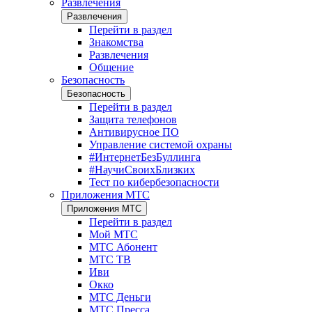
Развлечения
Развлечения
Перейти в раздел
Знакомства
Развлечения
Общение
Безопасность
Безопасность
Перейти в раздел
Защита телефонов
Антивирусное ПО
Управление системой охраны
#ИнтернетБезБуллинга
#НаучиСвоихБлизких
Тест по кибербезопасности
Приложения МТС
Приложения МТС
Перейти в раздел
Мой МТС
МТС Абонент
МТС ТВ
Иви
Окко
МТС Деньги
МТС Пресса