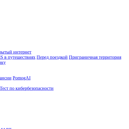
рытый интернет
S в путешествиях
Перед поездкой
Приграничная территория
вку
ансии
PomogAI
Тест по кибербезопасности