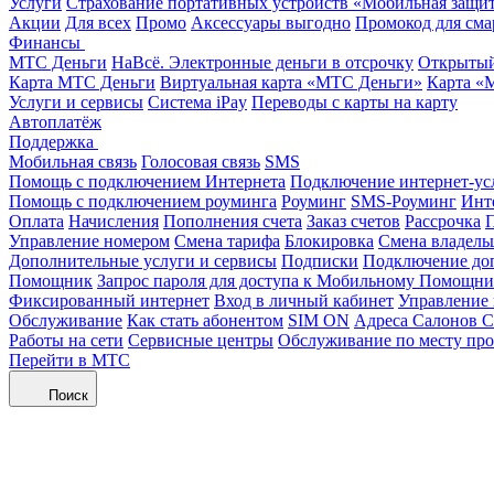
Услуги
Страхование портативных устройств «Мобильная защи
Акции
Для всех
Промо
Аксессуары выгодно
Промокод для сма
Финансы
МТС Деньги
НаВсё. Электронные деньги в отсрочку
Открытый
Карта МТС Деньги
Виртуальная карта «МТС Деньги»
Карта «
Услуги и сервисы
Система iPay
Переводы с карты на карту
Автоплатёж
Поддержка
Мобильная связь
Голосовая связь
SMS
Помощь с подключением Интернета
Подключение интернет-ус
Помощь с подключением роуминга
Роуминг
SMS-Роуминг
Инт
Оплата
Начисления
Пополнения счета
Заказ счетов
Рассрочка
П
Управление номером
Смена тарифа
Блокировка
Смена владель
Дополнительные услуги и сервисы
Подписки
Подключение до
Помощник
Запрос пароля для доступа к Мобильному Помощн
Фиксированный интернет
Вход в личный кабинет
Управление
Обслуживание
Как стать абонентом
SIM ON
Адреса Салонов С
Работы на сети
Сервисные центры
Обслуживание по месту пр
Перейти в МТС
Поиск