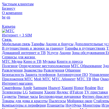
Частным клиентам
Бизнесу
О компании
be
en
Карьера
Интернет + 3 SIM
Связь
Мобильная связь
Тарифы
Акции и бонусы
Дополнительные ус
В путешествиях и звонки за границу
Тарифы в путешествиях
Т
Домашний интернет и ТВ
Услуги
Акции
Зона обслуживания Et
Сервисы для жизни
МТС Медиа
Кино и ТВ
Музыка
Книги и пресса
Полезное
Определение местоположения
МТС Образование
Здо
Развлечения
Знакомства
Развлечения
Общение
Безопасность
Защита телефонов
Антивирусное ПО
Управление
Приложения МТС
Мой МТС
МТС Абонент
МТС ТВ
Иви
Окко
Интернет-магазин
Смартфоны
Apple
Samsung
Huawei
Xiaomi
Honor
Realme
Все
Телевизоры
LG
Samsung
Xiaomi
Яндекс
iFFalcon
TV приставки
Гаджеты
Умные часы
Беспроводные наушники
Фитнес-брасле
Товары для дома и красоты
Пылесосы
Мойщики окон
Стайлер
Компьютеры и периферия
Планшеты
Ноутбуки
Мониторы
Игр