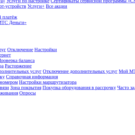
та»
Услуги по настройке
Сертификаты сервисной программы «
рт-устройств
Услуги+
Все акции
 платёж
МТС Деньги»
луг
Отключение
Настройки
ернет
роверка баланса
ца
Расторжение
полнительных услуг
Отключение дополнительных услуг
Мой М
ику
Справочная информация
 номером
Настройки маршрутизатора
вязи
Зона покрытия
Покупка оборудования в рассрочку
Часто з
оживания
Опросы