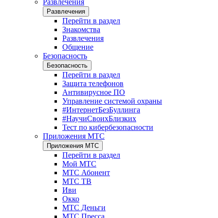
Развлечения
Развлечения
Перейти в раздел
Знакомства
Развлечения
Общение
Безопасность
Безопасность
Перейти в раздел
Защита телефонов
Антивирусное ПО
Управление системой охраны
#ИнтернетБезБуллинга
#НаучиСвоихБлизких
Тест по кибербезопасности
Приложения МТС
Приложения МТС
Перейти в раздел
Мой МТС
МТС Абонент
МТС ТВ
Иви
Окко
МТС Деньги
МТС Пресса