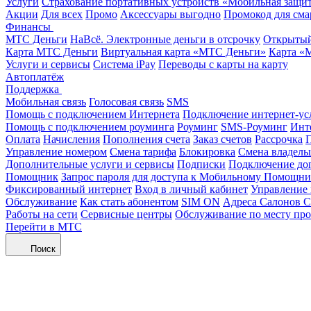
Услуги
Страхование портативных устройств «Мобильная защи
Акции
Для всех
Промо
Аксессуары выгодно
Промокод для сма
Финансы
МТС Деньги
НаВсё. Электронные деньги в отсрочку
Открытый
Карта МТС Деньги
Виртуальная карта «МТС Деньги»
Карта «
Услуги и сервисы
Система iPay
Переводы с карты на карту
Автоплатёж
Поддержка
Мобильная связь
Голосовая связь
SMS
Помощь с подключением Интернета
Подключение интернет-ус
Помощь с подключением роуминга
Роуминг
SMS-Роуминг
Инт
Оплата
Начисления
Пополнения счета
Заказ счетов
Рассрочка
П
Управление номером
Смена тарифа
Блокировка
Смена владель
Дополнительные услуги и сервисы
Подписки
Подключение до
Помощник
Запрос пароля для доступа к Мобильному Помощн
Фиксированный интернет
Вход в личный кабинет
Управление
Обслуживание
Как стать абонентом
SIM ON
Адреса Салонов С
Работы на сети
Сервисные центры
Обслуживание по месту пр
Перейти в МТС
Поиск