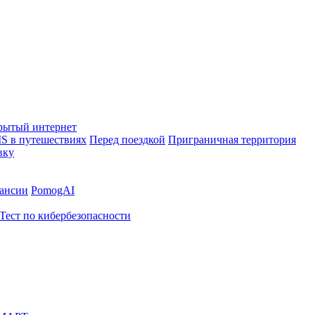
рытый интернет
S в путешествиях
Перед поездкой
Приграничная территория
вку
ансии
PomogAI
Тест по кибербезопасности