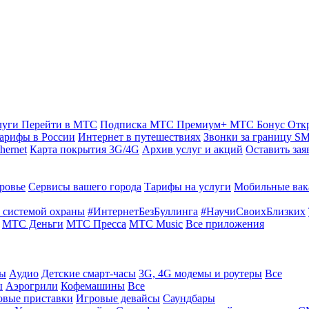
луги
Перейти в МТС
Подписка МТС Премиум+
МТС Бонус
Отк
арифы в России
Интернет в путешествиях
Звонки за границу
SM
hernet
Карта покрытия 3G/4G
Архив услуг и акций
Оставить зая
ровье
Сервисы вашего города
Тарифы на услуги
Мобильные вак
 системой охраны
#ИнтернетБезБуллинга
#НаучиСвоихБлизких
МТС Деньги
МТС Пресса
МТС Music
Все приложения
ты
Аудио
Детские смарт-часы
3G, 4G модемы и роутеры
Все
ы
Аэрогрили
Кофемашины
Все
овые приставки
Игровые девайсы
Саундбары