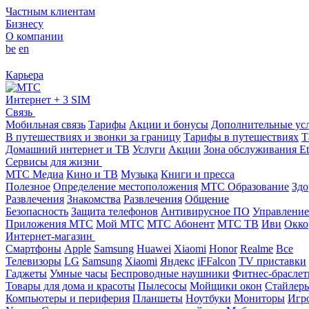
Частным клиентам
Бизнесу
О компании
be
en
Карьера
Интернет + 3 SIM
Связь
Мобильная связь
Тарифы
Акции и бонусы
Дополнительные ус
В путешествиях и звонки за границу
Тарифы в путешествиях
Т
Домашний интернет и ТВ
Услуги
Акции
Зона обслуживания Et
Сервисы для жизни
МТС Медиа
Кино и ТВ
Музыка
Книги и пресса
Полезное
Определение местоположения
МТС Образование
Здо
Развлечения
Знакомства
Развлечения
Общение
Безопасность
Защита телефонов
Антивирусное ПО
Управление
Приложения МТС
Мой МТС
МТС Абонент
МТС ТВ
Иви
Окко
Интернет-магазин
Смартфоны
Apple
Samsung
Huawei
Xiaomi
Honor
Realme
Все
Телевизоры
LG
Samsung
Xiaomi
Яндекс
iFFalcon
TV приставки
Гаджеты
Умные часы
Беспроводные наушники
Фитнес-брасле
Товары для дома и красоты
Пылесосы
Мойщики окон
Стайлер
Компьютеры и периферия
Планшеты
Ноутбуки
Мониторы
Игр