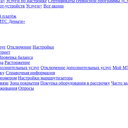
та»
Услуги по настройке
Сертификаты сервисной программы «
рт-устройств
Услуги+
Все акции
 платёж
МТС Деньги»
луг
Отключение
Настройки
ернет
роверка баланса
ца
Расторжение
полнительных услуг
Отключение дополнительных услуг
Мой М
ику
Справочная информация
 номером
Настройки маршрутизатора
вязи
Зона покрытия
Покупка оборудования в рассрочку
Часто з
оживания
Опросы