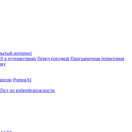
рытый интернет
S в путешествиях
Перед поездкой
Приграничная территория
вку
ансии
PomogAI
Тест по кибербезопасности