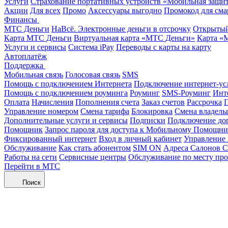
Услуги
Страхование портативных устройств «Мобильная защи
Акции
Для всех
Промо
Аксессуары выгодно
Промокод для сма
Финансы
МТС Деньги
НаВсё. Электронные деньги в отсрочку
Открытый
Карта МТС Деньги
Виртуальная карта «МТС Деньги»
Карта «
Услуги и сервисы
Система iPay
Переводы с карты на карту
Автоплатёж
Поддержка
Мобильная связь
Голосовая связь
SMS
Помощь с подключением Интернета
Подключение интернет-ус
Помощь с подключением роуминга
Роуминг
SMS-Роуминг
Инт
Оплата
Начисления
Пополнения счета
Заказ счетов
Рассрочка
П
Управление номером
Смена тарифа
Блокировка
Смена владель
Дополнительные услуги и сервисы
Подписки
Подключение до
Помощник
Запрос пароля для доступа к Мобильному Помощн
Фиксированный интернет
Вход в личный кабинет
Управление
Обслуживание
Как стать абонентом
SIM ON
Адреса Салонов С
Работы на сети
Сервисные центры
Обслуживание по месту пр
Перейти в МТС
Поиск