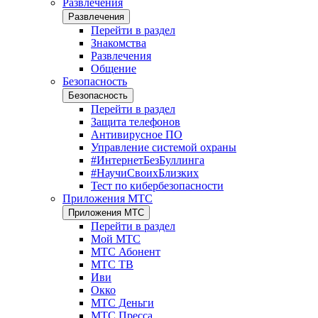
Развлечения
Развлечения
Перейти в раздел
Знакомства
Развлечения
Общение
Безопасность
Безопасность
Перейти в раздел
Защита телефонов
Антивирусное ПО
Управление системой охраны
#ИнтернетБезБуллинга
#НаучиСвоихБлизких
Тест по кибербезопасности
Приложения МТС
Приложения МТС
Перейти в раздел
Мой МТС
МТС Абонент
МТС ТВ
Иви
Окко
МТС Деньги
МТС Пресса