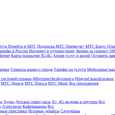
луги
Перейти в МТС
Подписка МТС Премиум+
МТС Бонус
Отк
арифы в России
Интернет в путешествиях
Звонки за границу
SM
hernet
Карта покрытия 3G/4G
Архив услуг и акций
Оставить зая
ровье
Сервисы вашего города
Тарифы на услуги
Мобильные вак
 системой охраны
#ИнтернетБезБуллинга
#НаучиСвоихБлизких
МТС Деньги
МТС Пресса
МТС Music
Все приложения
ты
Аудио
Детские смарт-часы
3G, 4G модемы и роутеры
Все
ы
Аэрогрили
Кофемашины
Все
овые приставки
Игровые девайсы
Саундбары