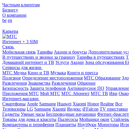
Частным клиентам
Бизнесу
О компании
be
en
Карьера
Интернет + 3 SIM
Связь
Мобильная связь
Тарифы
Акции и бонусы
Дополнительные ус
В путешествиях и звонки за границу
Тарифы в путешествиях
Т
Домашний интернет и ТВ
Услуги
Акции
Зона обслуживания Et
Сервисы для жизни
МТС Медиа
Кино и ТВ
Музыка
Книги и пресса
Полезное
Определение местоположения
МТС Образование
Здо
Развлечения
Знакомства
Развлечения
Общение
Безопасность
Защита телефонов
Антивирусное ПО
Управление
Приложения МТС
Мой МТС
МТС Абонент
МТС ТВ
Иви
Окко
Интернет-магазин
Смартфоны
Apple
Samsung
Huawei
Xiaomi
Honor
Realme
Все
Телевизоры
LG
Samsung
Xiaomi
Яндекс
iFFalcon
TV приставки
Гаджеты
Умные часы
Беспроводные наушники
Фитнес-брасле
Товары для дома и красоты
Пылесосы
Мойщики окон
Стайлер
Компьютеры и периферия
Планшеты
Ноутбуки
Мониторы
Игр