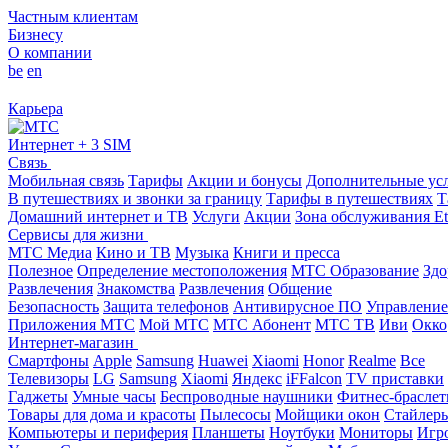
Частным клиентам
Бизнесу
О компании
be
en
Карьера
Интернет + 3 SIM
Связь
Мобильная связь
Тарифы
Акции и бонусы
Дополнительные ус
В путешествиях и звонки за границу
Тарифы в путешествиях
Т
Домашний интернет и ТВ
Услуги
Акции
Зона обслуживания Et
Сервисы для жизни
МТС Медиа
Кино и ТВ
Музыка
Книги и пресса
Полезное
Определение местоположения
МТС Образование
Здо
Развлечения
Знакомства
Развлечения
Общение
Безопасность
Защита телефонов
Антивирусное ПО
Управление
Приложения МТС
Мой МТС
МТС Абонент
МТС ТВ
Иви
Окко
Интернет-магазин
Смартфоны
Apple
Samsung
Huawei
Xiaomi
Honor
Realme
Все
Телевизоры
LG
Samsung
Xiaomi
Яндекс
iFFalcon
TV приставки
Гаджеты
Умные часы
Беспроводные наушники
Фитнес-брасле
Товары для дома и красоты
Пылесосы
Мойщики окон
Стайлер
Компьютеры и периферия
Планшеты
Ноутбуки
Мониторы
Игр