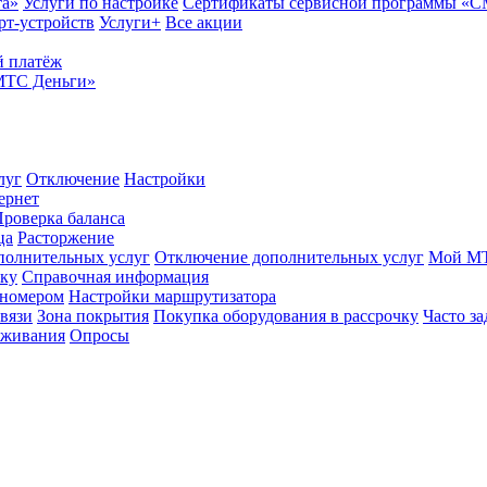
та»
Услуги по настройке
Сертификаты сервисной программы «
рт-устройств
Услуги+
Все акции
 платёж
МТС Деньги»
луг
Отключение
Настройки
ернет
роверка баланса
ца
Расторжение
полнительных услуг
Отключение дополнительных услуг
Мой М
ику
Справочная информация
 номером
Настройки маршрутизатора
вязи
Зона покрытия
Покупка оборудования в рассрочку
Часто з
оживания
Опросы