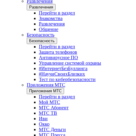
Развлечения
Развлечения
Перейти в раздел
Знакомства
Развлечения
Общение
Безопасность
Безопасность
Перейти в раздел
Защита телефонов
Антивирусное ПО
Управление системой охраны
#ИнтернетБезБуллинга
#НаучиСвоихБлизких
Тест по кибербезопасности
Приложения МТС
Приложения МТС
Перейти в раздел
Мой МТС
МТС Абонент
МТС ТВ
Иви
Окко
МТС Деньги
МТС Пресса