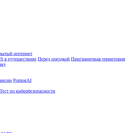
рытый интернет
S в путешествиях
Перед поездкой
Приграничная территория
вку
ансии
PomogAI
Тест по кибербезопасности