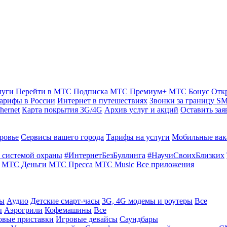
луги
Перейти в МТС
Подписка МТС Премиум+
МТС Бонус
Отк
арифы в России
Интернет в путешествиях
Звонки за границу
SM
hernet
Карта покрытия 3G/4G
Архив услуг и акций
Оставить зая
ровье
Сервисы вашего города
Тарифы на услуги
Мобильные вак
 системой охраны
#ИнтернетБезБуллинга
#НаучиСвоихБлизких
МТС Деньги
МТС Пресса
МТС Music
Все приложения
ты
Аудио
Детские смарт-часы
3G, 4G модемы и роутеры
Все
ы
Аэрогрили
Кофемашины
Все
овые приставки
Игровые девайсы
Саундбары