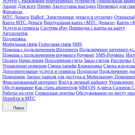
Услуги
Страхование портативных устройств «Мобильная защи
Акции
Для всех
Промо
Аксессуары выгодно
Промокод для сма
Финансы
МТС Деньги
НаВсё. Электронные деньги в отсрочку
Открытый
Карта МТС Деньги
Виртуальная карта «МТС Деньги»
Карта «
Услуги и сервисы
Система iPay
Переводы с карты на карту
Автоплатёж
Поддержка
Мобильная связь
Голосовая связь
SMS
Помощь с подключением Интернета
Подключение интернет-ус
Помощь с подключением роуминга
Роуминг
SMS-Роуминг
Инт
Оплата
Начисления
Пополнения счета
Заказ счетов
Рассрочка
П
Управление номером
Смена тарифа
Блокировка
Смена владель
Дополнительные услуги и сервисы
Подписки
Подключение до
Помощник
Запрос пароля для доступа к Мобильному Помощн
Фиксированный интернет
Вход в личный кабинет
Управление
Обслуживание
Как стать абонентом
SIM ON
Адреса Салонов С
Работы на сети
Сервисные центры
Обслуживание по месту пр
Перейти в МТС
Поиск