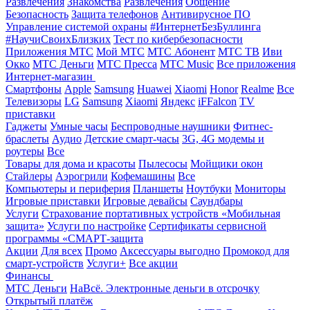
Развлечения
Знакомства
Развлечения
Общение
Безопасность
Защита телефонов
Антивирусное ПО
Управление системой охраны
#ИнтернетБезБуллинга
#НаучиСвоихБлизких
Тест по кибербезопасности
Приложения МТС
Мой МТС
МТС Абонент
МТС ТВ
Иви
Окко
МТС Деньги
МТС Пресса
МТС Music
Все приложения
Интернет-магазин
Смартфоны
Apple
Samsung
Huawei
Xiaomi
Honor
Realme
Все
Телевизоры
LG
Samsung
Xiaomi
Яндекс
iFFalcon
TV
приставки
Гаджеты
Умные часы
Беспроводные наушники
Фитнес-
браслеты
Аудио
Детские смарт-часы
3G, 4G модемы и
роутеры
Все
Товары для дома и красоты
Пылесосы
Мойщики окон
Стайлеры
Аэрогрили
Кофемашины
Все
Компьютеры и периферия
Планшеты
Ноутбуки
Мониторы
Игровые приставки
Игровые девайсы
Саундбары
Услуги
Страхование портативных устройств «Мобильная
защита»
Услуги по настройке
Сертификаты сервисной
программы «СМАРТ-защита
Акции
Для всех
Промо
Аксессуары выгодно
Промокод для
смарт-устройств
Услуги+
Все акции
Финансы
МТС Деньги
НаВсё. Электронные деньги в отсрочку
Открытый платёж