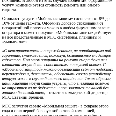
похищено. В любом из этих случаев абонентам, оформившим
услугу, компенсируется стоимость ремонта или самого
гаджета.
Стоимость услуги «Мобильная защита» составляет от 8% до
10% от цены гаджета. Оформить договор страхования от
негарантийной поломки можно в любом фирменном салоне
оператора в момент покупки. «Мобильная защита» действует
на все представленные в МТС смартфоны, планшеты и
«умные» часы.
«С неисправностями и повреждениями, не попадающими под
гарантию, сталкивается, пожалуй, большинство владельцев
гаджетов. При этом затраты на ремонт смартфона или
планшета могут быть сопоставимы с покупкой нового. С
«Мобильной защитой» можно обезопасить себя от подобных
перерасходов и, фактически, обеспечить своему устройству
вторую жизнь в случае бытового инцидента. Таким образом,
наши клиенты могут быть уверены, что внезапная поломка
не отразится на их бюджете, и пользоваться техникой без
лишнего беспокойства»
, – отметил коммерческий директор
МТС Евгений Брянцев.
МТС запустил сервис «Мобильная защита» в феврале этого
года и стал первой белорусской сотовой компанией,
предложившей страхование техники от негарантийного