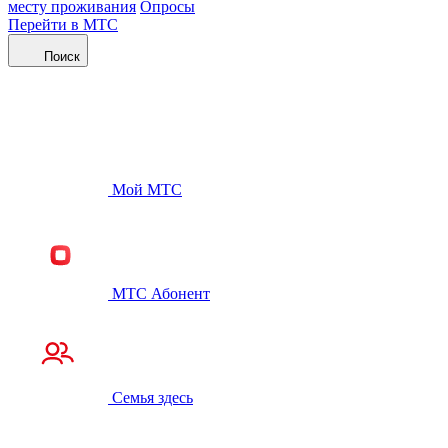
месту проживания
Опросы
Перейти в МТС
Поиск
Мой МТС
МТС Абонент
Семья здесь