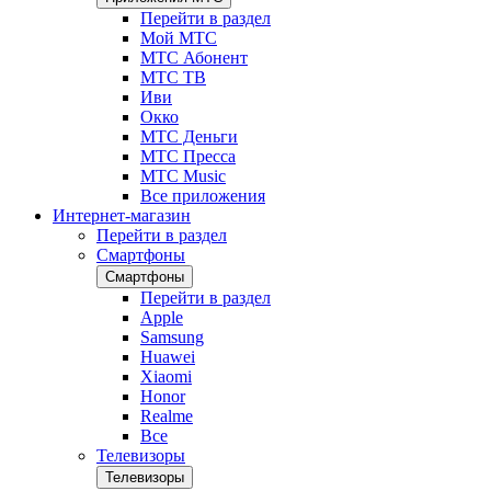
Перейти в раздел
Мой МТС
МТС Абонент
МТС ТВ
Иви
Окко
МТС Деньги
МТС Пресса
МТС Music
Все приложения
Интернет-магазин
Перейти в раздел
Смартфоны
Смартфоны
Перейти в раздел
Apple
Samsung
Huawei
Xiaomi
Honor
Realme
Все
Телевизоры
Телевизоры