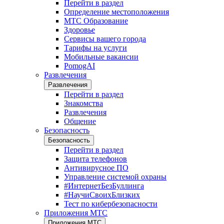
Перейти в раздел
Определение местоположения
МТС Образование
Здоровье
Сервисы вашего города
Тарифы на услуги
Мобильные вакансии
PomogAI
Развлечения
Развлечения
Перейти в раздел
Знакомства
Развлечения
Общение
Безопасность
Безопасность
Перейти в раздел
Защита телефонов
Антивирусное ПО
Управление системой охраны
#ИнтернетБезБуллинга
#НаучиСвоихБлизких
Тест по кибербезопасности
Приложения МТС
Приложения МТС