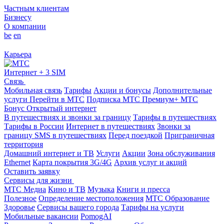
Частным клиентам
Бизнесу
О компании
be
en
Карьера
Интернет + 3 SIM
Связь
Мобильная связь
Тарифы
Акции и бонусы
Дополнительные
услуги
Перейти в МТС
Подписка МТС Премиум+
МТС
Бонус
Открытый интернет
В путешествиях и звонки за границу
Тарифы в путешествиях
Тарифы в России
Интернет в путешествиях
Звонки за
границу
SMS в путешествиях
Перед поездкой
Приграничная
территория
Домашний интернет и ТВ
Услуги
Акции
Зона обслуживания
Ethernet
Карта покрытия 3G/4G
Архив услуг и акций
Оставить заявку
Сервисы для жизни
МТС Медиа
Кино и ТВ
Музыка
Книги и пресса
Полезное
Определение местоположения
МТС Образование
Здоровье
Сервисы вашего города
Тарифы на услуги
Мобильные вакансии
PomogAI