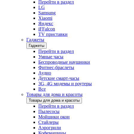
Перейти в раздел
LG
Samsung
Xiaomi
Яндекс
iFFalcon
TV приставки
Гаджеты
Гаджеты
Перейти в раздел
Умные часы
Беспроводные наушники
Фитнес-браслеты
Аудио
Детские смарт-часы
3G, 4G модемы и роутеры
Все
Товары для дома и красоты
Товары для дома и красоты
Перейти в раздел
Пылесосы
Мойщики окон
Стайлеры
Аэрогрили
Кофемашины