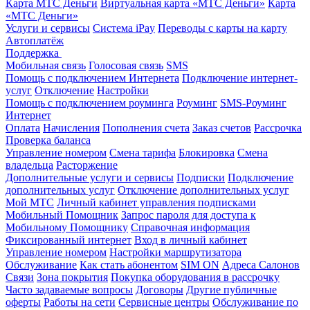
Карта МТС Деньги
Виртуальная карта «МТС Деньги»
Карта
«МТС Деньги»
Услуги и сервисы
Система iPay
Переводы с карты на карту
Автоплатёж
Поддержка
Мобильная связь
Голосовая связь
SMS
Помощь с подключением Интернета
Подключение интернет-
услуг
Отключение
Настройки
Помощь с подключением роуминга
Роуминг
SMS-Роуминг
Интернет
Оплата
Начисления
Пополнения счета
Заказ счетов
Рассрочка
Проверка баланса
Управление номером
Смена тарифа
Блокировка
Смена
владельца
Расторжение
Дополнительные услуги и сервисы
Подписки
Подключение
дополнительных услуг
Отключение дополнительных услуг
Мой МТС
Личный кабинет управления подписками
Мобильный Помощник
Запрос пароля для доступа к
Мобильному Помощнику
Справочная информация
Фиксированный интернет
Вход в личный кабинет
Управление номером
Настройки маршрутизатора
Обслуживание
Как стать абонентом
SIM ON
Адреса Салонов
Связи
Зона покрытия
Покупка оборудования в рассрочку
Часто задаваемые вопросы
Договоры
Другие публичные
оферты
Работы на сети
Сервисные центры
Обслуживание по