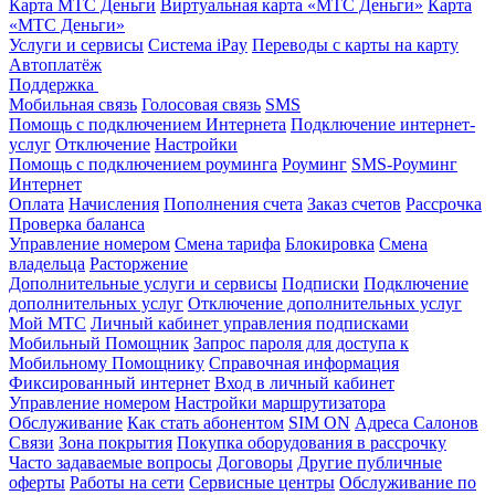
Карта МТС Деньги
Виртуальная карта «МТС Деньги»
Карта
«МТС Деньги»
Услуги и сервисы
Система iPay
Переводы с карты на карту
Автоплатёж
Поддержка
Мобильная связь
Голосовая связь
SMS
Помощь с подключением Интернета
Подключение интернет-
услуг
Отключение
Настройки
Помощь с подключением роуминга
Роуминг
SMS-Роуминг
Интернет
Оплата
Начисления
Пополнения счета
Заказ счетов
Рассрочка
Проверка баланса
Управление номером
Смена тарифа
Блокировка
Смена
владельца
Расторжение
Дополнительные услуги и сервисы
Подписки
Подключение
дополнительных услуг
Отключение дополнительных услуг
Мой МТС
Личный кабинет управления подписками
Мобильный Помощник
Запрос пароля для доступа к
Мобильному Помощнику
Справочная информация
Фиксированный интернет
Вход в личный кабинет
Управление номером
Настройки маршрутизатора
Обслуживание
Как стать абонентом
SIM ON
Адреса Салонов
Связи
Зона покрытия
Покупка оборудования в рассрочку
Часто задаваемые вопросы
Договоры
Другие публичные
оферты
Работы на сети
Сервисные центры
Обслуживание по