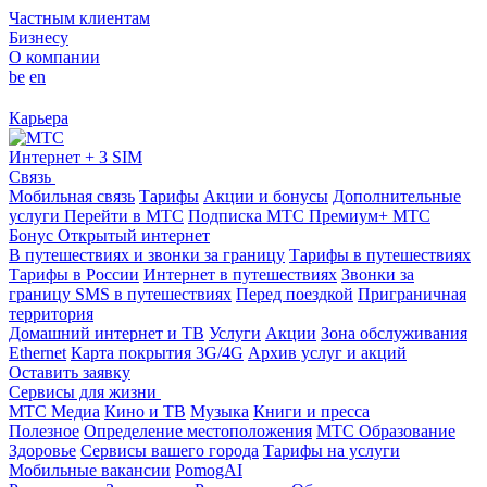
Частным клиентам
Бизнесу
О компании
be
en
Карьера
Интернет + 3 SIM
Связь
Мобильная связь
Тарифы
Акции и бонусы
Дополнительные
услуги
Перейти в МТС
Подписка МТС Премиум+
МТС
Бонус
Открытый интернет
В путешествиях и звонки за границу
Тарифы в путешествиях
Тарифы в России
Интернет в путешествиях
Звонки за
границу
SMS в путешествиях
Перед поездкой
Приграничная
территория
Домашний интернет и ТВ
Услуги
Акции
Зона обслуживания
Ethernet
Карта покрытия 3G/4G
Архив услуг и акций
Оставить заявку
Сервисы для жизни
МТС Медиа
Кино и ТВ
Музыка
Книги и пресса
Полезное
Определение местоположения
МТС Образование
Здоровье
Сервисы вашего города
Тарифы на услуги
Мобильные вакансии
PomogAI