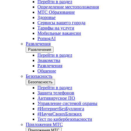
Перейти в раздел
Определение местоположения
МТС Образование
Здоровье
Сервисы вашего города
Тарифы на услуги
Мобильные вакансии
PomogAI
Развлечения
Развлечения
Перейти в раздел
Знакомства
Развлечения
Общение
Безопасность
Безопасность
Перейти в раздел
Защита телефонов
Антивирусное ПО
Управление системой охраны
#ИнтернетБезБуллинга
#НаучиСвоихБлизких
Тест по кибербезопасности
Приложения МТС
Приложения МТС