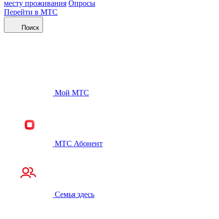
месту проживания
Опросы
Перейти в МТС
Поиск
Мой МТС
МТС Абонент
Семья здесь