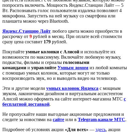
попросить включить. Мощность Яндекс.Станции Лайт — 5
Вт. Распознавать голос пользователя издалека позволяют 4
микрофона. Запустить на ней музыку со смартфона или
планшета можно через Bluetooth.
Яндекс.Станцию Лайт
любого цвета можно приобрести в
рассрочку от
9
рублей в месяц. При оплате всей стоимости
сразу цена составит
179
рублей.
Покупайте
умные колонки с Алисой
и используйте их
возможности по максимуму. Включайте любимую музыку,
подкасты, фильмы и сериалы
голосовыми
командами
и
управляйте
Умным домом
из любой комнаты
с помощью умных колонок, которые могут не только
воспроизводить звук, но и выводить видео на телевизор.
Эти и другие модели
умных колонок Яндекса
с мощным
звуком, лаконичным дизайном и виртуальным ассистентом
Алисой можно оформить на сайте интернет-магазина МТС
с
бесплатной доставкой
.
Не пропускайте наши выгодные акционные предложения и
следите за новостями на
сайте
или в
Telegram-канале МТС
.
Подробнее об условиях акции
«Для всех»
—
здесь
, акции