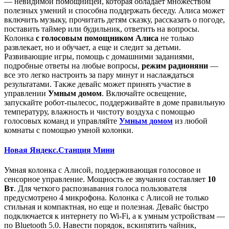
— невидимой помощницей, которая обладает множеством
полезных умений и способна поддержать беседу. Алиса может
включить музыку, прочитать детям сказку, рассказать о погоде,
поставить таймер или будильник, ответить на вопросы.
Колонка
с голосовым помощником Алиса
не только
развлекает, но и обучает, а еще и следит за детьми.
Развивающие игры, помощь с домашними заданиями,
подробные ответы на любые вопросы,
режим радионяни
—
все это легко настроить за пару минут и наслаждаться
результатами. Также девайс может принять участие в
управлении
Умным домом
. Включайте освещение,
запускайте робот-пылесос, поддерживайте в доме правильную
температуру, влажность и чистоту воздуха с помощью
голосовых команд и управляйте
Умным домом
из любой
комнаты с помощью умной колонки.
Новая Яндекс.Станция Мини
Умная колонка с Алисой, поддерживающая голосовое и
сенсорное управление. Мощность ее звучания составляет
10
Вт
. Для четкого распознавания голоса пользователя
предусмотрено 4 микрофона. Колонка с Алисой не только
стильная и компактная, но еще и полезная. Девайс быстро
подключается к интернету по Wi-Fi, а к умным устройствам —
по Bluetooth 5.0. Навести порядок, вскипятить чайник,