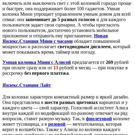
включить или выключить свет с этой колонкой гораздо проще
и быстрее, она поддерживает более 100 гаджетов. Умная
колонка Мини упрощает управлением умным домом для всей
семьи: она
запоминает до 5 разных голосов
и для каждого
пользователя задает свои сценарии. А чтобы пригласить
нового пользователя, достаточно установить мобильное
приложение и отправить ему приглашение.
Новая
Яндекс.Станция Мини с часами
обладает повышенной
мощностью и располагает
светодиодным дисплеем
, который
может показывать время, таймер или погоду.
Умная колонка Мини с Алисой
предлагается от
269
рублей
при оплате сразу или от
13
рублей в месяц — при покупке в
рассрочку
без первого платежа
.
Яндекс.Станция Лайт
Для колонки характерен компактный размер и яркий дизайн.
Она представлена в
шести разных цветовых
вариантах и у
каждого цвета — свой характер. Голосовой ассистент Алиса
внутри каждой из модификаций по-разному отвечает на ряд
вопросов, ставит разную музыку. Так, в
фиолетовой
колонке
живет тусовщица, а в
розовой
— мечтательница, которая
верит в волшебство. Также у Алисы из колонки каждого
цвета есть плейлист с ее любимой музыкой, которую можно