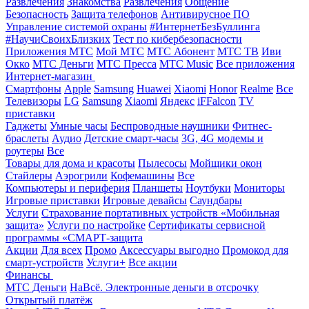
Развлечения
Знакомства
Развлечения
Общение
Безопасность
Защита телефонов
Антивирусное ПО
Управление системой охраны
#ИнтернетБезБуллинга
#НаучиСвоихБлизких
Тест по кибербезопасности
Приложения МТС
Мой МТС
МТС Абонент
МТС ТВ
Иви
Окко
МТС Деньги
МТС Пресса
МТС Music
Все приложения
Интернет-магазин
Смартфоны
Apple
Samsung
Huawei
Xiaomi
Honor
Realme
Все
Телевизоры
LG
Samsung
Xiaomi
Яндекс
iFFalcon
TV
приставки
Гаджеты
Умные часы
Беспроводные наушники
Фитнес-
браслеты
Аудио
Детские смарт-часы
3G, 4G модемы и
роутеры
Все
Товары для дома и красоты
Пылесосы
Мойщики окон
Стайлеры
Аэрогрили
Кофемашины
Все
Компьютеры и периферия
Планшеты
Ноутбуки
Мониторы
Игровые приставки
Игровые девайсы
Саундбары
Услуги
Страхование портативных устройств «Мобильная
защита»
Услуги по настройке
Сертификаты сервисной
программы «СМАРТ-защита
Акции
Для всех
Промо
Аксессуары выгодно
Промокод для
смарт-устройств
Услуги+
Все акции
Финансы
МТС Деньги
НаВсё. Электронные деньги в отсрочку
Открытый платёж