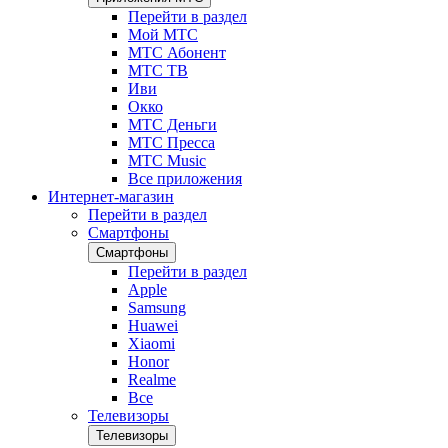
Перейти в раздел
Мой МТС
МТС Абонент
МТС ТВ
Иви
Окко
МТС Деньги
МТС Пресса
МТС Music
Все приложения
Интернет-магазин
Перейти в раздел
Смартфоны
Смартфоны
Перейти в раздел
Apple
Samsung
Huawei
Xiaomi
Honor
Realme
Все
Телевизоры
Телевизоры