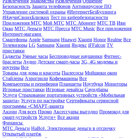
Развлечения
Знакомства
Развлечения
Общение
Безопасность
Защита телефонов
Антивирусное ПО
Управление системой охраны
#ИнтернетБезБуллинга
#НаучиСвоихБлизких
Тест по кибербезопасности
Приложения МТС
Мой МТС
МТС Абонент
МТС ТВ
Иви
Окко
МТС Деньги
МТС Пресса
МТС Music
Все приложения
Интернет-магазин
Смартфоны
Apple
Samsung
Huawei
Xiaomi
Honor
Realme
Все
Телевизоры
LG
Samsung
Xiaomi
Яндекс
iFFalcon
TV
приставки
Гаджеты
Умные часы
Беспроводные наушники
Фитнес-
браслеты
Аудио
Детские смарт-часы
3G, 4G модемы и
роутеры
Все
Товары для дома и красоты
Пылесосы
Мойщики окон
Стайлеры
Аэрогрили
Кофемашины
Все
Компьютеры и периферия
Планшеты
Ноутбуки
Мониторы
Игровые приставки
Игровые девайсы
Саундбары
Услуги
Страхование портативных устройств «Мобильная
защита»
Услуги по настройке
Сертификаты сервисной
программы «СМАРТ-защита
Акции
Для всех
Промо
Аксессуары выгодно
Промокод для
смарт-устройств
Услуги+
Все акции
Финансы
МТС Деньги
НаВсё. Электронные деньги в отсрочку
Открытый платёж