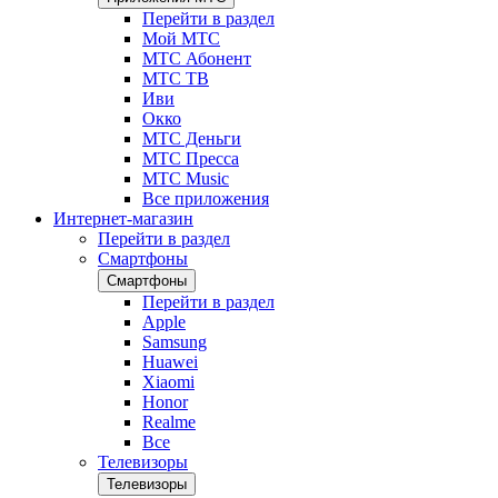
Перейти в раздел
Мой МТС
МТС Абонент
МТС ТВ
Иви
Окко
МТС Деньги
МТС Пресса
МТС Music
Все приложения
Интернет-магазин
Перейти в раздел
Смартфоны
Смартфоны
Перейти в раздел
Apple
Samsung
Huawei
Xiaomi
Honor
Realme
Все
Телевизоры
Телевизоры