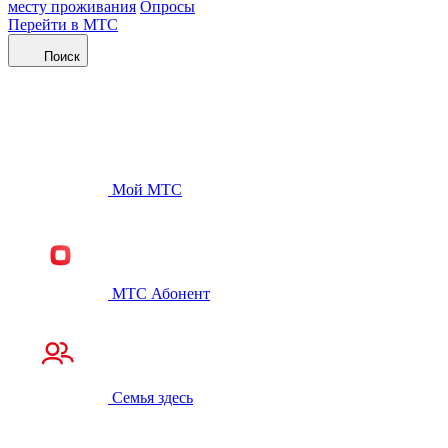
месту проживания
Опросы
Перейти в МТС
Поиск
Мой МТС
МТС Абонент
Семья здесь