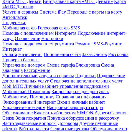
Карта МТС Деньги
Виртуальная карта «МТС Деньги»
Карта
«МТС Деньги»
Услуги и сервисы
Система iPay
Переводы с карты на карту
Автоплатёж
Поддержка
Мобильная связь
Голосовая связь
SMS
Помощь с подключением Интернета
Подключение интернет-
услуг
Отключение
Настройки
Помощь с подключением роуминга
Роуминг
SMS-Роуминг
Интернет
Оплата
Начисления
Пополнения счета
Заказ счетов
Рассрочка
Проверка баланса
Управление номером
Смена тарифа
Блокировка
Смена
владельца
Расторжение
Дополнительные услуги и сервисы
Подписки
Подключение
дополнительных услуг
Отключение дополнительных услуг
Мой МТС
Личный кабинет управления подписками
Мобильный Помощник
Запрос пароля для доступа к
Мобильному Помощнику
Справочная информация
Фиксированный интернет
Вход в личный кабинет
Управление номером
Настройки маршрутизатора
Обслуживание
Как стать абонентом
SIM ON
Адреса Салонов
Связи
Зона покрытия
Покупка оборудования в рассрочку
Часто задаваемые вопросы
Договоры
Другие публичные
оферты
Работы на сети
Сервисные центры
Обслуживание по