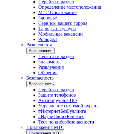
Перейти в раздел
Определение местоположения
МТС Образование
Здоровье
Сервисы вашего города
Тарифы на услуги
Мобильные вакансии
PomogAI
Развлечения
Развлечения
Перейти в раздел
Знакомства
Развлечения
Общение
Безопасность
Безопасность
Перейти в раздел
Защита телефонов
Антивирусное ПО
Управление системой охраны
#ИнтернетБезБуллинга
#НаучиСвоихБлизких
Тест по кибербезопасности
Приложения МТС
Приложения МТС