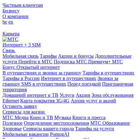
Частным клиентам
Бизнесу
О компании
be
en
Карьера
Интернет + 3 SIM
Связь
Мобильная связь
Тарифы
Акции и бонусы
Дополнительные
услуги
Перейти в МТС
Подписка МТС Премиум+
МТС
Бонус
Открытый интернет
В путешествиях и звонки за границу
Тарифы в путешествиях
Тарифы в России
Интернет в путешествиях
Звонки за
границу
SMS в путешествиях
Перед поездкой
Приграничная
территория
Домашний интернет и ТВ
Услуги
Акции
Зона обслуживания
Ethernet
Карта покрытия 3G/4G
Архив услуг и акций
Оставить заявку
Сервисы для жизни
МТС Медиа
Кино и ТВ
Музыка
Книги и пресса
Полезное
Определение местоположения
МТС Образование
Здоровье
Сервисы вашего города
Тарифы на услуги
Мобильные вакансии
PomogAI