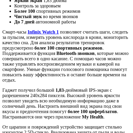
Яркий экран
1,83 дюйма
Контроль за здоровьем
Более 100
спортивных режимов
Чистый звук
во время звонков
До 7 дней
автономной работы
Смарт-часы
Infinix Watch 1
позволяют считать шаги, следить
за пульсом, измерять уровень кислорода в крови, мониторить
качество сна. Для анализа результатов тренировок
предусмотрено
более 100 спортивных режимов
.
Поддерживается функция
Bluetooth-звонков
, которые можно
совершать всего в одно касание. С помощью часов можно
также управлять воспроизведением музыки и камерой на
смартфоне.
Умные функции голосового помощника помогут
повысить вашу эффективность и оставят больше времени на
отдых.
Гаджет получил большой
1,83
-дюймовый IPS-экран с
разрешением 240х284 пикселя. Высокий уровень яркости
позволит увидеть всю необходимую информацию даже в
солнечный день. Настроить внешний вид экрана под свои
вкусы и предпочтения помогут
более 100 циферблатов
.
Настраиваются они через приложение
My Health
.
От царапин и повреждений устройство защищает стильно
изогнутое 2.5D-стекло. Реализована защита от пыли и воды