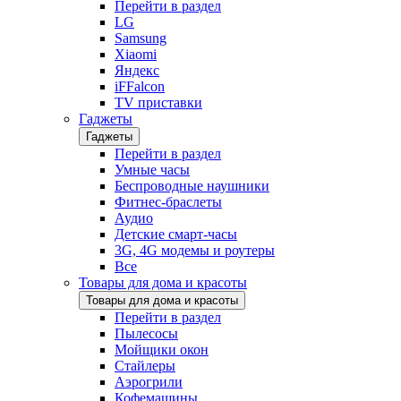
Перейти в раздел
LG
Samsung
Xiaomi
Яндекс
iFFalcon
TV приставки
Гаджеты
Гаджеты
Перейти в раздел
Умные часы
Беспроводные наушники
Фитнес-браслеты
Аудио
Детские смарт-часы
3G, 4G модемы и роутеры
Все
Товары для дома и красоты
Товары для дома и красоты
Перейти в раздел
Пылесосы
Мойщики окон
Стайлеры
Аэрогрили
Кофемашины