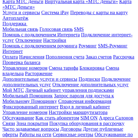
Карта МТС Деньги
Виртуальная карта «МТС Деньги»
Карта
«МТС Деньги»
Услуги и сервисы
Система iPay
Переводы с карты на карту
Автоплатёж
Поддержка
Мобильная связь
Голосовая связь
SMS
Помощь с подключением Интернета
Подключение интернет-
услуг
Отключение
Настройки
Помощь с подключением роуминга
Роуминг
SMS-Роуминг
Интернет
Оплата
Начисления
Пополнения счета
Заказ счетов
Рассрочка
Проверка баланса
Управление номером
Смена тарифа
Блокировка
Смена
владельца
Расторжение
Дополнительные услуги и сервисы
Подписки
Подключение
дополнительных услуг
Отключение дополнительных услуг
Мой МТС
Личный кабинет управления подписками
Мобильный Помощник
Запрос пароля для доступа к
Мобильному Помощнику
Справочная информация
Фиксированный интернет
Вход в личный кабинет
Управление номером
Настройки маршрутизатора
Обслуживание
Как стать абонентом
SIM ON
Адреса Салонов
Связи
Зона покрытия
Покупка оборудования в рассрочку
Часто задаваемые вопросы
Договоры
Другие публичные
оферты
Работы на сети
Сервисные центры
Обслуживание по