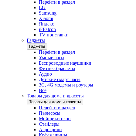
Перейти в раздел
LG
Samsung
Xiaomi
Яндекс
iFFalcon
TV приставки
Гаджеты
Гаджеты
Перейти в раздел
Умные часы
Беспроводные наушники
Фитнес-браслеты
Аудио
Детские смарт-часы
3G, 4G модемы и роутеры
Все
Товары для дома и красоты
Товары для дома и красоты
Перейти в раздел
Пылесосы
Мойщики окон
Стайлеры
Аэрогрили
Кофемашины