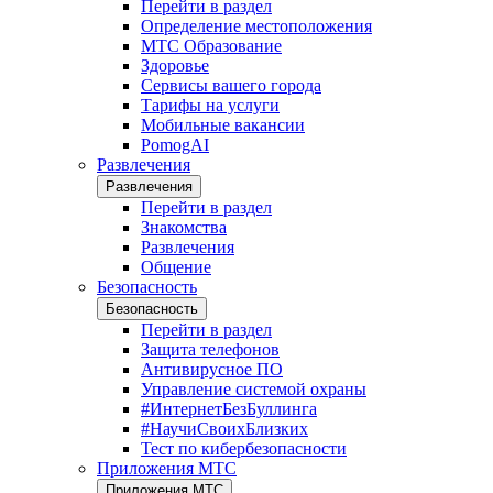
Перейти в раздел
Определение местоположения
МТС Образование
Здоровье
Сервисы вашего города
Тарифы на услуги
Мобильные вакансии
PomogAI
Развлечения
Развлечения
Перейти в раздел
Знакомства
Развлечения
Общение
Безопасность
Безопасность
Перейти в раздел
Защита телефонов
Антивирусное ПО
Управление системой охраны
#ИнтернетБезБуллинга
#НаучиСвоихБлизких
Тест по кибербезопасности
Приложения МТС
Приложения МТС