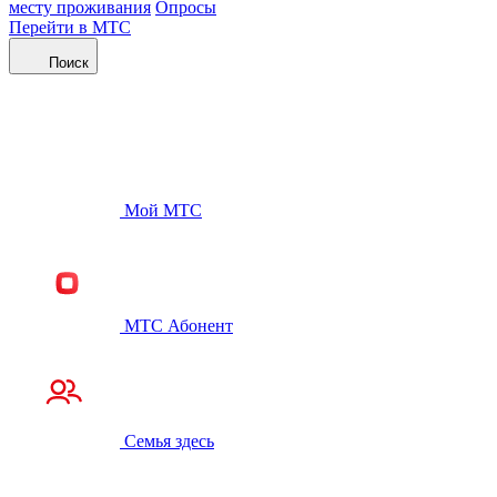
месту проживания
Опросы
Перейти в МТС
Поиск
Мой МТС
МТС Абонент
Семья здесь