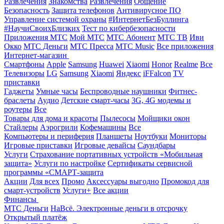
Развлечения
Знакомства
Развлечения
Общение
Безопасность
Защита телефонов
Антивирусное ПО
Управление системой охраны
#ИнтернетБезБуллинга
#НаучиСвоихБлизких
Тест по кибербезопасности
Приложения МТС
Мой МТС
МТС Абонент
МТС ТВ
Иви
Окко
МТС Деньги
МТС Пресса
МТС Music
Все приложения
Интернет-магазин
Смартфоны
Apple
Samsung
Huawei
Xiaomi
Honor
Realme
Все
Телевизоры
LG
Samsung
Xiaomi
Яндекс
iFFalcon
TV
приставки
Гаджеты
Умные часы
Беспроводные наушники
Фитнес-
браслеты
Аудио
Детские смарт-часы
3G, 4G модемы и
роутеры
Все
Товары для дома и красоты
Пылесосы
Мойщики окон
Стайлеры
Аэрогрили
Кофемашины
Все
Компьютеры и периферия
Планшеты
Ноутбуки
Мониторы
Игровые приставки
Игровые девайсы
Саундбары
Услуги
Страхование портативных устройств «Мобильная
защита»
Услуги по настройке
Сертификаты сервисной
программы «СМАРТ-защита
Акции
Для всех
Промо
Аксессуары выгодно
Промокод для
смарт-устройств
Услуги+
Все акции
Финансы
МТС Деньги
НаВсё. Электронные деньги в отсрочку
Открытый платёж