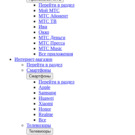
Перейти в раздел
Мой МТС
МТС Абонент
МТС ТВ
Иви
Окко
МТС Деньги
МТС Пресса
МТС Music
Все приложения
Интернет-магазин
Перейти в раздел
Смартфоны
Смартфоны
Перейти в раздел
Apple
Samsung
Huawei
Xiaomi
Honor
Realme
Все
Телевизоры
Телевизоры