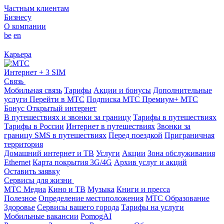
Частным клиентам
Бизнесу
О компании
be
en
Карьера
Интернет + 3 SIM
Связь
Мобильная связь
Тарифы
Акции и бонусы
Дополнительные
услуги
Перейти в МТС
Подписка МТС Премиум+
МТС
Бонус
Открытый интернет
В путешествиях и звонки за границу
Тарифы в путешествиях
Тарифы в России
Интернет в путешествиях
Звонки за
границу
SMS в путешествиях
Перед поездкой
Приграничная
территория
Домашний интернет и ТВ
Услуги
Акции
Зона обслуживания
Ethernet
Карта покрытия 3G/4G
Архив услуг и акций
Оставить заявку
Сервисы для жизни
МТС Медиа
Кино и ТВ
Музыка
Книги и пресса
Полезное
Определение местоположения
МТС Образование
Здоровье
Сервисы вашего города
Тарифы на услуги
Мобильные вакансии
PomogAI