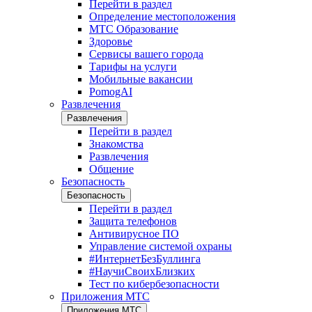
Перейти в раздел
Определение местоположения
МТС Образование
Здоровье
Сервисы вашего города
Тарифы на услуги
Мобильные вакансии
PomogAI
Развлечения
Развлечения
Перейти в раздел
Знакомства
Развлечения
Общение
Безопасность
Безопасность
Перейти в раздел
Защита телефонов
Антивирусное ПО
Управление системой охраны
#ИнтернетБезБуллинга
#НаучиСвоихБлизких
Тест по кибербезопасности
Приложения МТС
Приложения МТС