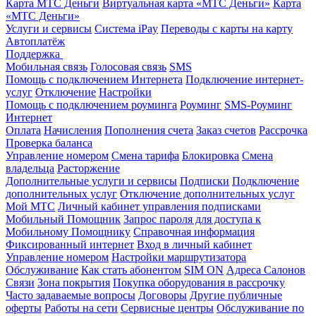
Карта МТС Деньги
Виртуальная карта «МТС Деньги»
Карта
«МТС Деньги»
Услуги и сервисы
Система iPay
Переводы с карты на карту
Автоплатёж
Поддержка
Мобильная связь
Голосовая связь
SMS
Помощь с подключением Интернета
Подключение интернет-
услуг
Отключение
Настройки
Помощь с подключением роуминга
Роуминг
SMS-Роуминг
Интернет
Оплата
Начисления
Пополнения счета
Заказ счетов
Рассрочка
Проверка баланса
Управление номером
Смена тарифа
Блокировка
Смена
владельца
Расторжение
Дополнительные услуги и сервисы
Подписки
Подключение
дополнительных услуг
Отключение дополнительных услуг
Мой МТС
Личный кабинет управления подписками
Мобильный Помощник
Запрос пароля для доступа к
Мобильному Помощнику
Справочная информация
Фиксированный интернет
Вход в личный кабинет
Управление номером
Настройки маршрутизатора
Обслуживание
Как стать абонентом
SIM ON
Адреса Салонов
Связи
Зона покрытия
Покупка оборудования в рассрочку
Часто задаваемые вопросы
Договоры
Другие публичные
оферты
Работы на сети
Сервисные центры
Обслуживание по