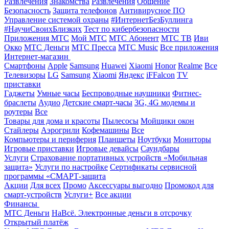
Развлечения
Знакомства
Развлечения
Общение
Безопасность
Защита телефонов
Антивирусное ПО
Управление системой охраны
#ИнтернетБезБуллинга
#НаучиСвоихБлизких
Тест по кибербезопасности
Приложения МТС
Мой МТС
МТС Абонент
МТС ТВ
Иви
Окко
МТС Деньги
МТС Пресса
МТС Music
Все приложения
Интернет-магазин
Смартфоны
Apple
Samsung
Huawei
Xiaomi
Honor
Realme
Все
Телевизоры
LG
Samsung
Xiaomi
Яндекс
iFFalcon
TV
приставки
Гаджеты
Умные часы
Беспроводные наушники
Фитнес-
браслеты
Аудио
Детские смарт-часы
3G, 4G модемы и
роутеры
Все
Товары для дома и красоты
Пылесосы
Мойщики окон
Стайлеры
Аэрогрили
Кофемашины
Все
Компьютеры и периферия
Планшеты
Ноутбуки
Мониторы
Игровые приставки
Игровые девайсы
Саундбары
Услуги
Страхование портативных устройств «Мобильная
защита»
Услуги по настройке
Сертификаты сервисной
программы «СМАРТ-защита
Акции
Для всех
Промо
Аксессуары выгодно
Промокод для
смарт-устройств
Услуги+
Все акции
Финансы
МТС Деньги
НаВсё. Электронные деньги в отсрочку
Открытый платёж