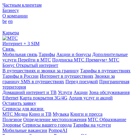
Частным клиентам
Бизнесу
О компании
be
en
Карьера
Интернет + 3 SIM
Связь
Мобильная связь
Тарифы
Акции и бонусы
Дополнительные
услуги
Перейти в МТС
Подписка МТС Премиум+
МТС
Бонус
Открытый интернет
В путешествиях и звонки за границу
Тарифы в путешествиях
Тарифы в России
Интернет в путешествиях
Звонки за
границу
SMS в путешествиях
Перед поездкой
Приграничная
территория
Домашний интернет и ТВ
Услуги
Акции
Зона обслуживания
Ethernet
Карта покрытия 3G/4G
Архив услуг и акций
Оставить заявку
Сервисы для жизни
МТС Медиа
Кино и ТВ
Музыка
Книги и пресса
Полезное
Определение местоположения
МТС Образование
Здоровье
Сервисы вашего города
Тарифы на услуги
Мобильные вакансии
PomogAI