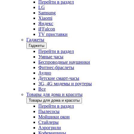
Перейти в раздел
LG
Samsung
Xiaomi
Яндекс
iFFalcon
TV приставки
Гаджеты
Гаджеты
Перейти в раздел
Умные часы
Беспроводные наушники
Фитнес-браслеты
Аудио
Детские смарт-часы
3G, 4G модемы и роутеры
Все
Товары для дома и красоты
Товары для дома и красоты
Перейти в раздел
Пылесосы
Мойщики окон
Стайлеры
Аэрогрили
Кофемашины