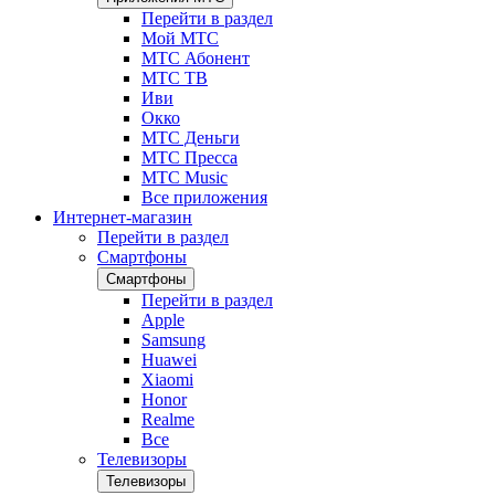
Перейти в раздел
Мой МТС
МТС Абонент
МТС ТВ
Иви
Окко
МТС Деньги
МТС Пресса
МТС Music
Все приложения
Интернет-магазин
Перейти в раздел
Смартфоны
Смартфоны
Перейти в раздел
Apple
Samsung
Huawei
Xiaomi
Honor
Realme
Все
Телевизоры
Телевизоры