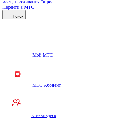
месту проживания
Опросы
Перейти в МТС
Поиск
Мой МТС
МТС Абонент
Семья здесь