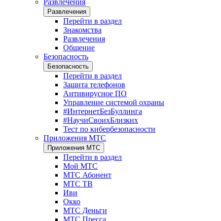
Развлечения
Развлечения
Перейти в раздел
Знакомства
Развлечения
Общение
Безопасность
Безопасность
Перейти в раздел
Защита телефонов
Антивирусное ПО
Управление системой охраны
#ИнтернетБезБуллинга
#НаучиСвоихБлизких
Тест по кибербезопасности
Приложения МТС
Приложения МТС
Перейти в раздел
Мой МТС
МТС Абонент
МТС ТВ
Иви
Окко
МТС Деньги
МТС Пресса