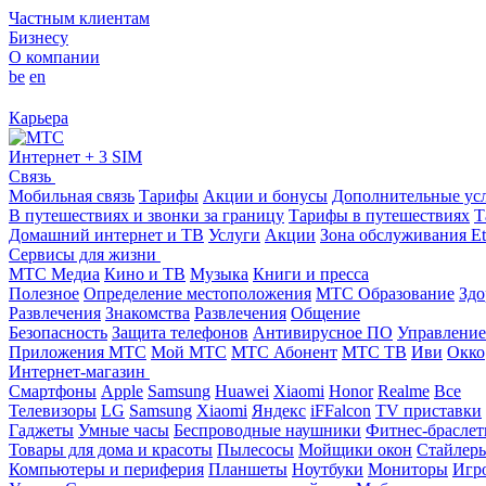
Частным клиентам
Бизнесу
О компании
be
en
Карьера
Интернет + 3 SIM
Связь
Мобильная связь
Тарифы
Акции и бонусы
Дополнительные ус
В путешествиях и звонки за границу
Тарифы в путешествиях
Т
Домашний интернет и ТВ
Услуги
Акции
Зона обслуживания Et
Сервисы для жизни
МТС Медиа
Кино и ТВ
Музыка
Книги и пресса
Полезное
Определение местоположения
МТС Образование
Здо
Развлечения
Знакомства
Развлечения
Общение
Безопасность
Защита телефонов
Антивирусное ПО
Управление
Приложения МТС
Мой МТС
МТС Абонент
МТС ТВ
Иви
Окко
Интернет-магазин
Смартфоны
Apple
Samsung
Huawei
Xiaomi
Honor
Realme
Все
Телевизоры
LG
Samsung
Xiaomi
Яндекс
iFFalcon
TV приставки
Гаджеты
Умные часы
Беспроводные наушники
Фитнес-брасле
Товары для дома и красоты
Пылесосы
Мойщики окон
Стайлер
Компьютеры и периферия
Планшеты
Ноутбуки
Мониторы
Игр