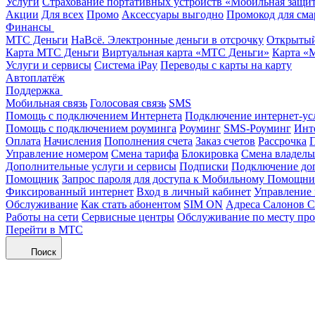
Услуги
Страхование портативных устройств «Мобильная защи
Акции
Для всех
Промо
Аксессуары выгодно
Промокод для сма
Финансы
МТС Деньги
НаВсё. Электронные деньги в отсрочку
Открытый
Карта МТС Деньги
Виртуальная карта «МТС Деньги»
Карта «
Услуги и сервисы
Система iPay
Переводы с карты на карту
Автоплатёж
Поддержка
Мобильная связь
Голосовая связь
SMS
Помощь с подключением Интернета
Подключение интернет-ус
Помощь с подключением роуминга
Роуминг
SMS-Роуминг
Инт
Оплата
Начисления
Пополнения счета
Заказ счетов
Рассрочка
П
Управление номером
Смена тарифа
Блокировка
Смена владель
Дополнительные услуги и сервисы
Подписки
Подключение до
Помощник
Запрос пароля для доступа к Мобильному Помощн
Фиксированный интернет
Вход в личный кабинет
Управление
Обслуживание
Как стать абонентом
SIM ON
Адреса Салонов С
Работы на сети
Сервисные центры
Обслуживание по месту пр
Перейти в МТС
Поиск