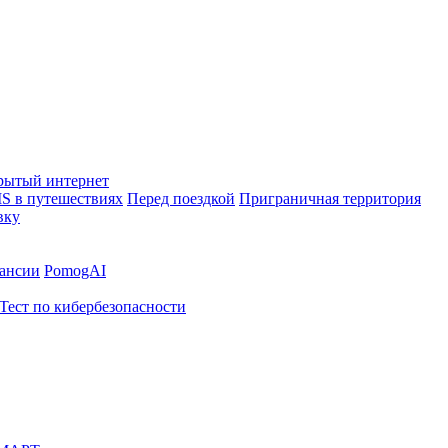
рытый интернет
S в путешествиях
Перед поездкой
Приграничная территория
вку
ансии
PomogAI
Тест по кибербезопасности