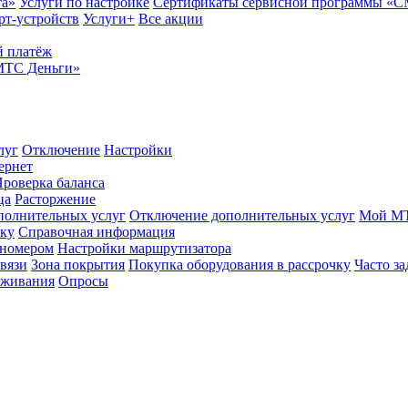
та»
Услуги по настройке
Сертификаты сервисной программы «
рт-устройств
Услуги+
Все акции
 платёж
МТС Деньги»
луг
Отключение
Настройки
ернет
роверка баланса
ца
Расторжение
полнительных услуг
Отключение дополнительных услуг
Мой М
ику
Справочная информация
 номером
Настройки маршрутизатора
вязи
Зона покрытия
Покупка оборудования в рассрочку
Часто з
оживания
Опросы