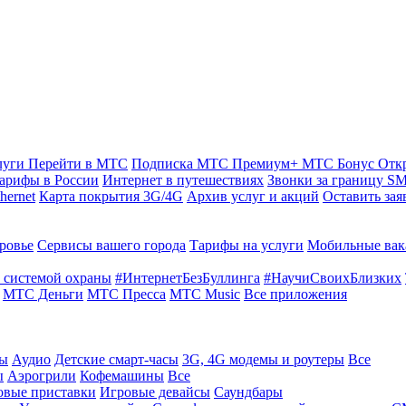
луги
Перейти в МТС
Подписка МТС Премиум+
МТС Бонус
Отк
арифы в России
Интернет в путешествиях
Звонки за границу
SM
hernet
Карта покрытия 3G/4G
Архив услуг и акций
Оставить зая
ровье
Сервисы вашего города
Тарифы на услуги
Мобильные вак
 системой охраны
#ИнтернетБезБуллинга
#НаучиСвоихБлизких
МТС Деньги
МТС Пресса
МТС Music
Все приложения
ты
Аудио
Детские смарт-часы
3G, 4G модемы и роутеры
Все
ы
Аэрогрили
Кофемашины
Все
овые приставки
Игровые девайсы
Саундбары