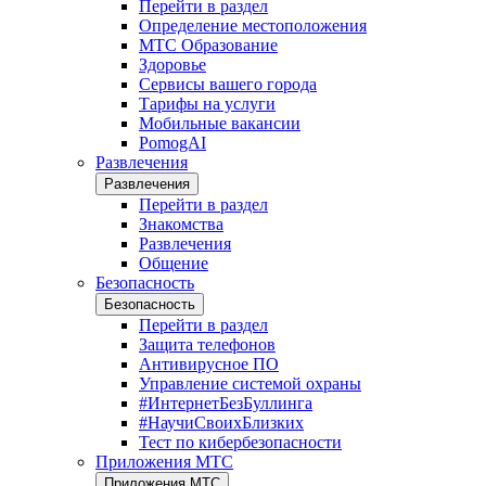
Перейти в раздел
Определение местоположения
МТС Образование
Здоровье
Сервисы вашего города
Тарифы на услуги
Мобильные вакансии
PomogAI
Развлечения
Развлечения
Перейти в раздел
Знакомства
Развлечения
Общение
Безопасность
Безопасность
Перейти в раздел
Защита телефонов
Антивирусное ПО
Управление системой охраны
#ИнтернетБезБуллинга
#НаучиСвоихБлизких
Тест по кибербезопасности
Приложения МТС
Приложения МТС