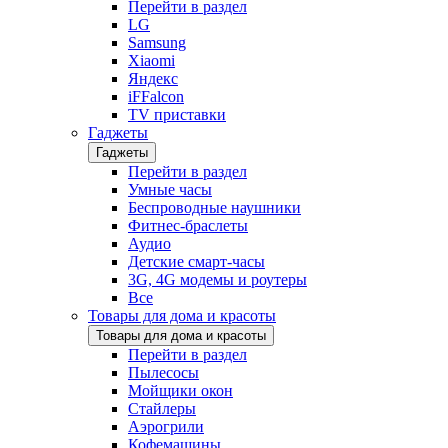
Перейти в раздел
LG
Samsung
Xiaomi
Яндекс
iFFalcon
TV приставки
Гаджеты
Гаджеты
Перейти в раздел
Умные часы
Беспроводные наушники
Фитнес-браслеты
Аудио
Детские смарт-часы
3G, 4G модемы и роутеры
Все
Товары для дома и красоты
Товары для дома и красоты
Перейти в раздел
Пылесосы
Мойщики окон
Стайлеры
Аэрогрили
Кофемашины