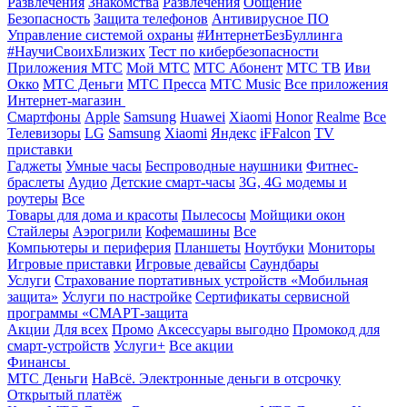
Развлечения
Знакомства
Развлечения
Общение
Безопасность
Защита телефонов
Антивирусное ПО
Управление системой охраны
#ИнтернетБезБуллинга
#НаучиСвоихБлизких
Тест по кибербезопасности
Приложения МТС
Мой МТС
МТС Абонент
МТС ТВ
Иви
Окко
МТС Деньги
МТС Пресса
МТС Music
Все приложения
Интернет-магазин
Смартфоны
Apple
Samsung
Huawei
Xiaomi
Honor
Realme
Все
Телевизоры
LG
Samsung
Xiaomi
Яндекс
iFFalcon
TV
приставки
Гаджеты
Умные часы
Беспроводные наушники
Фитнес-
браслеты
Аудио
Детские смарт-часы
3G, 4G модемы и
роутеры
Все
Товары для дома и красоты
Пылесосы
Мойщики окон
Стайлеры
Аэрогрили
Кофемашины
Все
Компьютеры и периферия
Планшеты
Ноутбуки
Мониторы
Игровые приставки
Игровые девайсы
Саундбары
Услуги
Страхование портативных устройств «Мобильная
защита»
Услуги по настройке
Сертификаты сервисной
программы «СМАРТ-защита
Акции
Для всех
Промо
Аксессуары выгодно
Промокод для
смарт-устройств
Услуги+
Все акции
Финансы
МТС Деньги
НаВсё. Электронные деньги в отсрочку
Открытый платёж