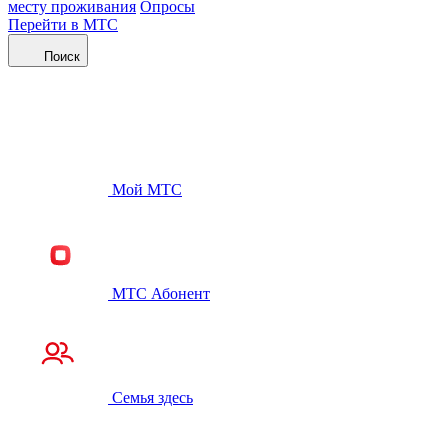
месту проживания
Опросы
Перейти в МТС
Поиск
Мой МТС
МТС Абонент
Семья здесь