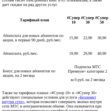
сотням тысяч электронных книг и 85 телеканалам, а также
дает скидки на ряд других услуг.
#Супер
#Супер
#Супер
Тарифный план
10
30
50
Абонплата для новых абонентов по
15,90
22,90
30,90
акции, в первые 90 дней, руб./мес.
Абонплата, руб./мес.
19,90
29,90
40,90
Подписка МТС
Бонус для новых абонентов по
Премиум+ категории 2
акции, на 2 месяца
за 0 руб. на 2 месяца
Также на тарифных планах «#Супер 10» и «#Супер 30»
действуют специальные условия для услуги
«Безлимит
внутри сети»
, которая позволяет совершать звонки внутри
сети МТС в неограниченном объеме. Она назначается при
подключении и переходе на тарифный план и в течение