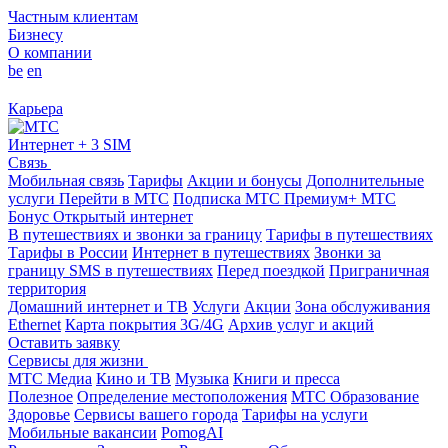
Частным клиентам
Бизнесу
О компании
be
en
Карьера
Интернет + 3 SIM
Связь
Мобильная связь
Тарифы
Акции и бонусы
Дополнительные
услуги
Перейти в МТС
Подписка МТС Премиум+
МТС
Бонус
Открытый интернет
В путешествиях и звонки за границу
Тарифы в путешествиях
Тарифы в России
Интернет в путешествиях
Звонки за
границу
SMS в путешествиях
Перед поездкой
Приграничная
территория
Домашний интернет и ТВ
Услуги
Акции
Зона обслуживания
Ethernet
Карта покрытия 3G/4G
Архив услуг и акций
Оставить заявку
Сервисы для жизни
МТС Медиа
Кино и ТВ
Музыка
Книги и пресса
Полезное
Определение местоположения
МТС Образование
Здоровье
Сервисы вашего города
Тарифы на услуги
Мобильные вакансии
PomogAI