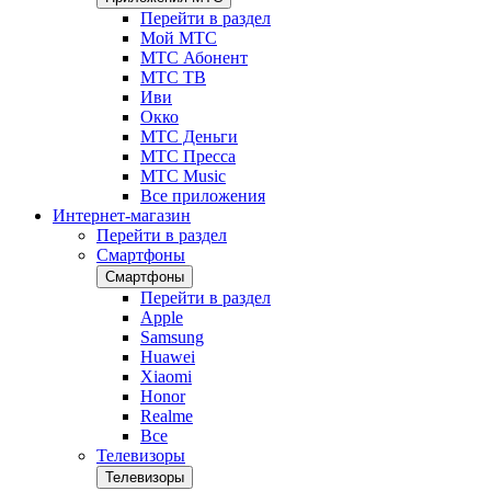
Перейти в раздел
Мой МТС
МТС Абонент
МТС ТВ
Иви
Окко
МТС Деньги
МТС Пресса
МТС Music
Все приложения
Интернет-магазин
Перейти в раздел
Смартфоны
Смартфоны
Перейти в раздел
Apple
Samsung
Huawei
Xiaomi
Honor
Realme
Все
Телевизоры
Телевизоры