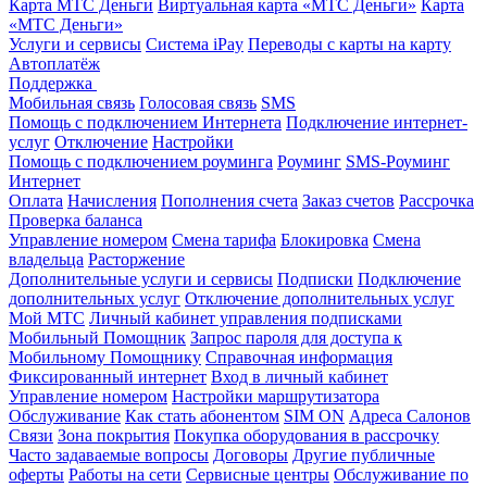
Карта МТС Деньги
Виртуальная карта «МТС Деньги»
Карта
«МТС Деньги»
Услуги и сервисы
Система iPay
Переводы с карты на карту
Автоплатёж
Поддержка
Мобильная связь
Голосовая связь
SMS
Помощь с подключением Интернета
Подключение интернет-
услуг
Отключение
Настройки
Помощь с подключением роуминга
Роуминг
SMS-Роуминг
Интернет
Оплата
Начисления
Пополнения счета
Заказ счетов
Рассрочка
Проверка баланса
Управление номером
Смена тарифа
Блокировка
Смена
владельца
Расторжение
Дополнительные услуги и сервисы
Подписки
Подключение
дополнительных услуг
Отключение дополнительных услуг
Мой МТС
Личный кабинет управления подписками
Мобильный Помощник
Запрос пароля для доступа к
Мобильному Помощнику
Справочная информация
Фиксированный интернет
Вход в личный кабинет
Управление номером
Настройки маршрутизатора
Обслуживание
Как стать абонентом
SIM ON
Адреса Салонов
Связи
Зона покрытия
Покупка оборудования в рассрочку
Часто задаваемые вопросы
Договоры
Другие публичные
оферты
Работы на сети
Сервисные центры
Обслуживание по