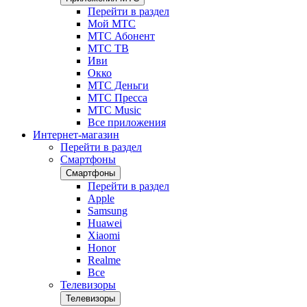
Перейти в раздел
Мой МТС
МТС Абонент
МТС ТВ
Иви
Окко
МТС Деньги
МТС Пресса
МТС Music
Все приложения
Интернет-магазин
Перейти в раздел
Смартфоны
Смартфоны
Перейти в раздел
Apple
Samsung
Huawei
Xiaomi
Honor
Realme
Все
Телевизоры
Телевизоры