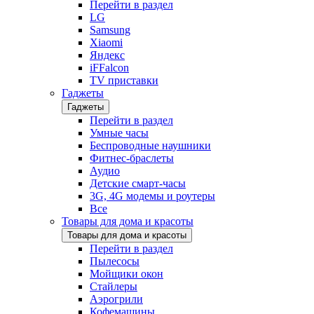
Перейти в раздел
LG
Samsung
Xiaomi
Яндекс
iFFalcon
TV приставки
Гаджеты
Гаджеты
Перейти в раздел
Умные часы
Беспроводные наушники
Фитнес-браслеты
Аудио
Детские смарт-часы
3G, 4G модемы и роутеры
Все
Товары для дома и красоты
Товары для дома и красоты
Перейти в раздел
Пылесосы
Мойщики окон
Стайлеры
Аэрогрили
Кофемашины