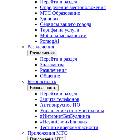
Перейти в раздел
Определение местоположения
МТС Образование
Здоровье
Сервисы вашего города
Тарифы на услуги
Мобильные вакансии
PomogAI
Развлечения
Развлечения
Перейти в раздел
Знакомства
Развлечения
Общение
Безопасность
Безопасность
Перейти в раздел
Защита телефонов
Антивирусное ПО
Управление системой охраны
#ИнтернетБезБуллинга
#НаучиСвоихБлизких
Тест по кибербезопасности
Приложения МТС
Приложения МТС