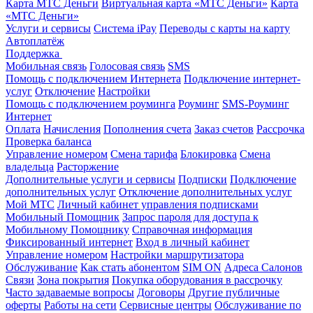
Карта МТС Деньги
Виртуальная карта «МТС Деньги»
Карта
«МТС Деньги»
Услуги и сервисы
Система iPay
Переводы с карты на карту
Автоплатёж
Поддержка
Мобильная связь
Голосовая связь
SMS
Помощь с подключением Интернета
Подключение интернет-
услуг
Отключение
Настройки
Помощь с подключением роуминга
Роуминг
SMS-Роуминг
Интернет
Оплата
Начисления
Пополнения счета
Заказ счетов
Рассрочка
Проверка баланса
Управление номером
Смена тарифа
Блокировка
Смена
владельца
Расторжение
Дополнительные услуги и сервисы
Подписки
Подключение
дополнительных услуг
Отключение дополнительных услуг
Мой МТС
Личный кабинет управления подписками
Мобильный Помощник
Запрос пароля для доступа к
Мобильному Помощнику
Справочная информация
Фиксированный интернет
Вход в личный кабинет
Управление номером
Настройки маршрутизатора
Обслуживание
Как стать абонентом
SIM ON
Адреса Салонов
Связи
Зона покрытия
Покупка оборудования в рассрочку
Часто задаваемые вопросы
Договоры
Другие публичные
оферты
Работы на сети
Сервисные центры
Обслуживание по