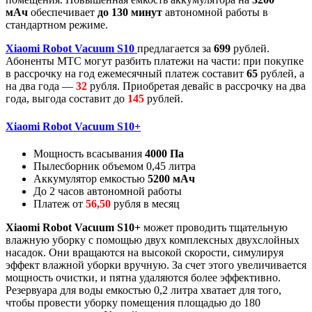
мАч
обеспечивает
до 130 минут
автономной работы в
стандартном режиме.
Xiaomi Robot Vacuum S10
предлагается за
699
рублей.
Абоненты МТС могут разбить платежи на части: при покупке
в рассрочку на год ежемесячный платеж составит
65
рублей, а
на два года —
32
рубля. Приобретая девайс в рассрочку на два
года, выгода составит до
145
рублей.
Xiaomi Robot Vacuum S10+
Мощность всасывания
4000 Па
Пылесборник объемом 0,45 литра
Аккумулятор емкостью
5200 мАч
До 2 часов автономной работы
Платеж от
56,50
рубля в месяц
Xiaomi Robot Vacuum S10+
может проводить тщательную
влажную уборку с помощью двух комплексных двухслойных
насадок. Они вращаются на высокой скорости, симулируя
эффект влажной уборки вручную. За счет этого увеличивается
мощность очистки, и пятна удаляются более эффективно.
Резервуара для воды емкостью 0,2 литра хватает для того,
чтобы провести уборку помещения площадью до 180