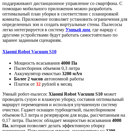
поддерживают дистанционное управление со смартфона. С
помощью мобильного приложения можно разработать
оптимальный план уборки в соответствии с планировкой
комнаты. Приложение позволяет установить ограничения для
определенных зон и создать виртуальные стены. Пылесосы
легко интегрируется в систему
Умный дом
, где наряду с
другими устройствами будут работать самостоятельно по
заранее заданным сценариям.
Xiaomi Robot Vacuum S10
Мощность всасывания
4000 Па
Пылесборник объемом 0,3 литра
Аккумулятор емкостью
3200 мАч
Более
2 часов
автономной работы
Платеж от
32
рублей в месяц
Умный робот-пылесос
Xiaomi Robot Vacuum S10
может
проводить сухую и влажную уборку, составив оптимальный
маршрут перемещения и используя улучшенную систему
очистки. Гаджет оснащен турбощеткой, пылесборником
объемом 0,3 литра и резервуаром для воды, рассчитанным на
0,17 литра. Пылесос обладает мощностью всасывания
4000
Па
, которая позволяет делать эффективную уборку
помещения. Повышенная емкость аккумулятора на
3200