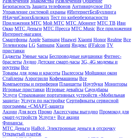
Развлечения
Знакомства
Развлечения
Общение
Безопасность
Защита телефонов
Антивирусное ПО
Управление системой охраны
#ИнтернетБезБуллинга
#НаучиСвоихБлизких
Тест по кибербезопасности
Приложения МТС
Мой МТС
МТС Абонент
МТС ТВ
Иви
Окко
МТС Деньги
МТС Пресса
МТС Music
Все приложения
Интернет-магазин
Смартфоны
Apple
Samsung
Huawei
Xiaomi
Honor
Realme
Все
Телевизоры
LG
Samsung
Xiaomi
Яндекс
iFFalcon
TV
приставки
Гаджеты
Умные часы
Беспроводные наушники
Фитнес-
браслеты
Аудио
Детские смарт-часы
3G, 4G модемы и
роутеры
Все
Товары для дома и красоты
Пылесосы
Мойщики окон
Стайлеры
Аэрогрили
Кофемашины
Все
Компьютеры и периферия
Планшеты
Ноутбуки
Мониторы
Игровые приставки
Игровые девайсы
Саундбары
Услуги
Страхование портативных устройств «Мобильная
защита»
Услуги по настройке
Сертификаты сервисной
программы «СМАРТ-защита
Акции
Для всех
Промо
Аксессуары выгодно
Промокод для
смарт-устройств
Услуги+
Все акции
Финансы
МТС Деньги
НаВсё. Электронные деньги в отсрочку
Открытый платёж