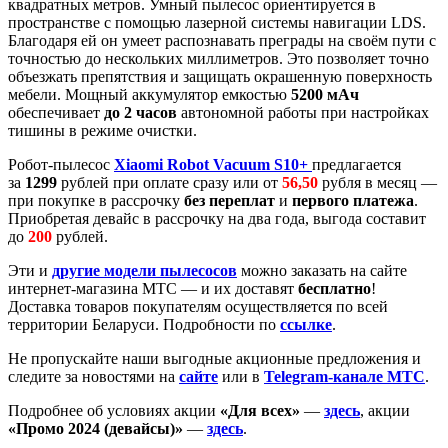
квадратных метров. Умный пылесос ориентируется в
пространстве с помощью лазерной системы навигации LDS.
Благодаря ей он умеет распознавать преграды на своём пути с
точностью до нескольких миллиметров. Это позволяет точно
объезжать препятствия и защищать окрашенную поверхность
мебели. Мощный аккумулятор емкостью
5200 мАч
обеспечивает
до 2 часов
автономной работы при настройках
тишины в режиме очистки.
Робот-пылесос
Xiaomi Robot Vacuum S10+
предлагается
за
1299
рублей при оплате сразу или от
56,50
рубля в месяц —
при покупке в рассрочку
без переплат
и
первого платежа
.
Приобретая девайс в рассрочку на два года, выгода составит
до
200
рублей.
Эти и
другие модели пылесосов
можно заказать на сайте
интернет-магазина МТС — и их доставят
бесплатно
!
Доставка товаров покупателям осуществляется по всей
территории Беларуси. Подробности по
ссылке
.
Не пропускайте наши выгодные акционные предложения и
следите за новостями на
сайте
или в
Telegram-канале МТС
.
Подробнее об условиях акции
«Для всех»
—
здесь
, акции
«Промо 2024
(девайсы)»
—
здесь
.