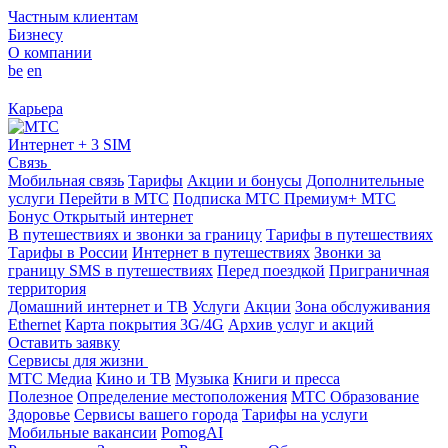
Частным клиентам
Бизнесу
О компании
be
en
Карьера
Интернет + 3 SIM
Связь
Мобильная связь
Тарифы
Акции и бонусы
Дополнительные
услуги
Перейти в МТС
Подписка МТС Премиум+
МТС
Бонус
Открытый интернет
В путешествиях и звонки за границу
Тарифы в путешествиях
Тарифы в России
Интернет в путешествиях
Звонки за
границу
SMS в путешествиях
Перед поездкой
Приграничная
территория
Домашний интернет и ТВ
Услуги
Акции
Зона обслуживания
Ethernet
Карта покрытия 3G/4G
Архив услуг и акций
Оставить заявку
Сервисы для жизни
МТС Медиа
Кино и ТВ
Музыка
Книги и пресса
Полезное
Определение местоположения
МТС Образование
Здоровье
Сервисы вашего города
Тарифы на услуги
Мобильные вакансии
PomogAI