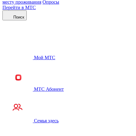
месту проживания
Опросы
Перейти в МТС
Поиск
Мой МТС
МТС Абонент
Семья здесь