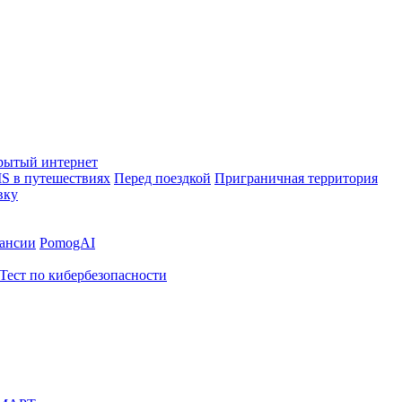
рытый интернет
S в путешествиях
Перед поездкой
Приграничная территория
вку
ансии
PomogAI
Тест по кибербезопасности