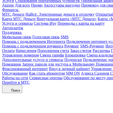
Услуги
Страхование портативных устройств «Мобильная защи
Акции
Для всех
Промо
Аксессуары выгодно
Промокод для сма
Финансы
МТС Деньги
НаВсё. Электронные деньги в отсрочку
Открытый
Карта МТС Деньги
Виртуальная карта «МТС Деньги»
Карта «
Услуги и сервисы
Система iPay
Переводы с карты на карту
Автоплатёж
Поддержка
Мобильная связь
Голосовая связь
SMS
Помощь с подключением Интернета
Подключение интернет-ус
Помощь с подключением роуминга
Роуминг
SMS-Роуминг
Инт
Оплата
Начисления
Пополнения счета
Заказ счетов
Рассрочка
П
Управление номером
Смена тарифа
Блокировка
Смена владель
Дополнительные услуги и сервисы
Подписки
Подключение до
Помощник
Запрос пароля для доступа к Мобильному Помощн
Фиксированный интернет
Вход в личный кабинет
Управление
Обслуживание
Как стать абонентом
SIM ON
Адреса Салонов С
Работы на сети
Сервисные центры
Обслуживание по месту пр
Перейти в МТС
Поиск