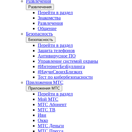
Развлечения
Развлечения
Перейти в раздел
Знакомства
Развлечения
Общение
Безопасность
Безопасность
Перейти в раздел
Защита телефонов
Антивирусное ПО
Управление системой охраны
#ИнтернетБезБуллинга
#НаучиСвоихБлизких
Тест по кибербезопасности
Приложения МТС
Приложения МТС
Перейти в раздел
Мой МТС
МТС Абонент
МТС ТВ
Иви
Окко
МТС Деньги
МТС Пресса