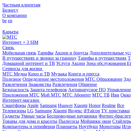
Частным клиентам
Бизнесу
О компании
be
en
Карьера
Интернет + 3 SIM
Связь
Мобильная связь
Тарифы
Акции и бонусы
Дополнительные ус
В путешествиях и звонки за границу
Тарифы в путешествиях
Т
Домашний интернет и ТВ
Услуги
Акции
Зона обслуживания Et
Сервисы для жизни
МТС Медиа
Кино и ТВ
Музыка
Книги и пресса
Полезное
Определение местоположения
МТС Образование
Здо
Развлечения
Знакомства
Развлечения
Общение
Безопасность
Защита телефонов
Антивирусное ПО
Управление
Приложения МТС
Мой МТС
МТС Абонент
МТС ТВ
Иви
Окко
Интернет-магазин
Смартфоны
Apple
Samsung
Huawei
Xiaomi
Honor
Realme
Все
Телевизоры
LG
Samsung
Xiaomi
Яндекс
iFFalcon
TV приставки
Гаджеты
Умные часы
Беспроводные наушники
Фитнес-брасле
Товары для дома и красоты
Пылесосы
Мойщики окон
Стайлер
Компьютеры и периферия
Планшеты
Ноутбуки
Мониторы
Игр