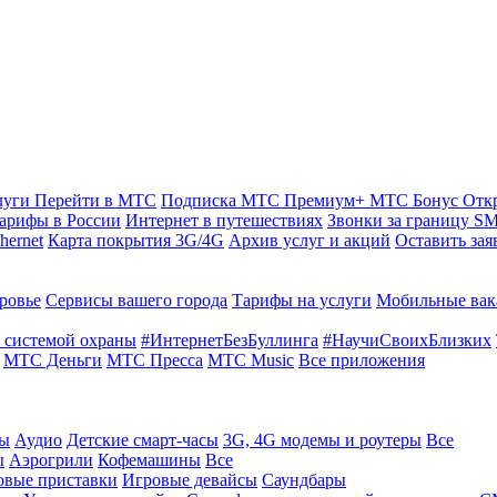
луги
Перейти в МТС
Подписка МТС Премиум+
МТС Бонус
Отк
арифы в России
Интернет в путешествиях
Звонки за границу
SM
hernet
Карта покрытия 3G/4G
Архив услуг и акций
Оставить зая
ровье
Сервисы вашего города
Тарифы на услуги
Мобильные вак
 системой охраны
#ИнтернетБезБуллинга
#НаучиСвоихБлизких
МТС Деньги
МТС Пресса
МТС Music
Все приложения
ты
Аудио
Детские смарт-часы
3G, 4G модемы и роутеры
Все
ы
Аэрогрили
Кофемашины
Все
овые приставки
Игровые девайсы
Саундбары