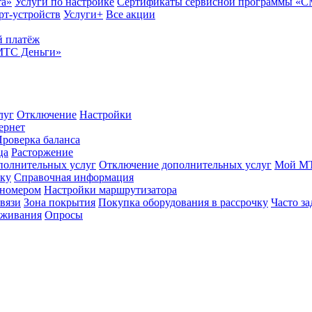
та»
Услуги по настройке
Сертификаты сервисной программы «
рт-устройств
Услуги+
Все акции
 платёж
МТС Деньги»
луг
Отключение
Настройки
ернет
роверка баланса
ца
Расторжение
полнительных услуг
Отключение дополнительных услуг
Мой М
ику
Справочная информация
 номером
Настройки маршрутизатора
вязи
Зона покрытия
Покупка оборудования в рассрочку
Часто з
оживания
Опросы