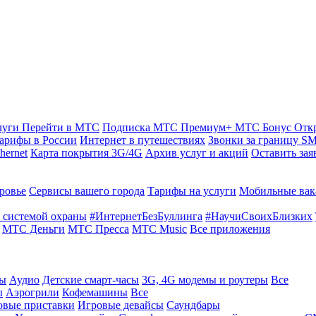
луги
Перейти в МТС
Подписка МТС Премиум+
МТС Бонус
Отк
арифы в России
Интернет в путешествиях
Звонки за границу
SM
hernet
Карта покрытия 3G/4G
Архив услуг и акций
Оставить зая
ровье
Сервисы вашего города
Тарифы на услуги
Мобильные вак
 системой охраны
#ИнтернетБезБуллинга
#НаучиСвоихБлизких
МТС Деньги
МТС Пресса
МТС Music
Все приложения
ты
Аудио
Детские смарт-часы
3G, 4G модемы и роутеры
Все
ы
Аэрогрили
Кофемашины
Все
овые приставки
Игровые девайсы
Саундбары