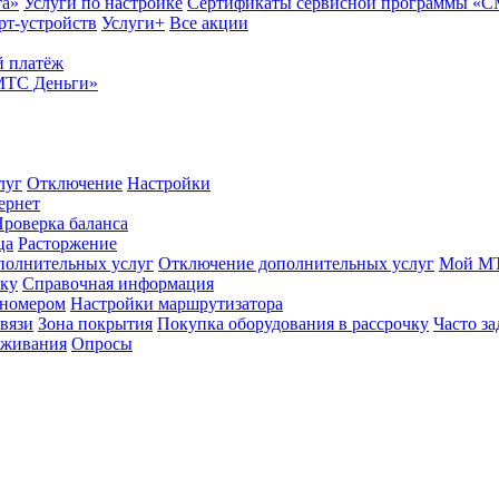
та»
Услуги по настройке
Сертификаты сервисной программы «
рт-устройств
Услуги+
Все акции
 платёж
МТС Деньги»
луг
Отключение
Настройки
ернет
роверка баланса
ца
Расторжение
полнительных услуг
Отключение дополнительных услуг
Мой М
ику
Справочная информация
 номером
Настройки маршрутизатора
вязи
Зона покрытия
Покупка оборудования в рассрочку
Часто з
оживания
Опросы