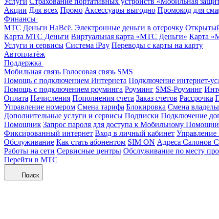
Услуги
Страхование портативных устройств «Мобильная защи
Акции
Для всех
Промо
Аксессуары выгодно
Промокод для сма
Финансы
МТС Деньги
НаВсё. Электронные деньги в отсрочку
Открытый
Карта МТС Деньги
Виртуальная карта «МТС Деньги»
Карта «
Услуги и сервисы
Система iPay
Переводы с карты на карту
Автоплатёж
Поддержка
Мобильная связь
Голосовая связь
SMS
Помощь с подключением Интернета
Подключение интернет-ус
Помощь с подключением роуминга
Роуминг
SMS-Роуминг
Инт
Оплата
Начисления
Пополнения счета
Заказ счетов
Рассрочка
П
Управление номером
Смена тарифа
Блокировка
Смена владель
Дополнительные услуги и сервисы
Подписки
Подключение до
Помощник
Запрос пароля для доступа к Мобильному Помощн
Фиксированный интернет
Вход в личный кабинет
Управление
Обслуживание
Как стать абонентом
SIM ON
Адреса Салонов С
Работы на сети
Сервисные центры
Обслуживание по месту пр
Перейти в МТС
Поиск