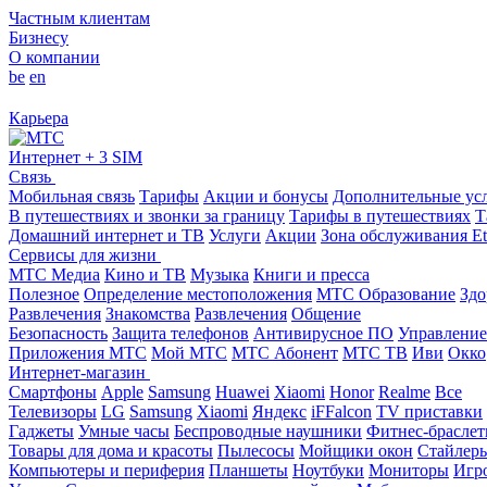
Частным клиентам
Бизнесу
О компании
be
en
Карьера
Интернет + 3 SIM
Связь
Мобильная связь
Тарифы
Акции и бонусы
Дополнительные ус
В путешествиях и звонки за границу
Тарифы в путешествиях
Т
Домашний интернет и ТВ
Услуги
Акции
Зона обслуживания Et
Сервисы для жизни
МТС Медиа
Кино и ТВ
Музыка
Книги и пресса
Полезное
Определение местоположения
МТС Образование
Здо
Развлечения
Знакомства
Развлечения
Общение
Безопасность
Защита телефонов
Антивирусное ПО
Управление
Приложения МТС
Мой МТС
МТС Абонент
МТС ТВ
Иви
Окко
Интернет-магазин
Смартфоны
Apple
Samsung
Huawei
Xiaomi
Honor
Realme
Все
Телевизоры
LG
Samsung
Xiaomi
Яндекс
iFFalcon
TV приставки
Гаджеты
Умные часы
Беспроводные наушники
Фитнес-брасле
Товары для дома и красоты
Пылесосы
Мойщики окон
Стайлер
Компьютеры и периферия
Планшеты
Ноутбуки
Мониторы
Игр