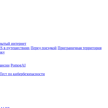
рытый интернет
S в путешествиях
Перед поездкой
Приграничная территория
вку
ансии
PomogAI
Тест по кибербезопасности