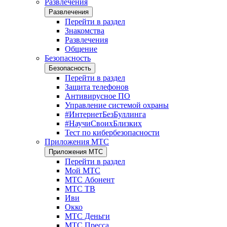
Развлечения
Развлечения
Перейти в раздел
Знакомства
Развлечения
Общение
Безопасность
Безопасность
Перейти в раздел
Защита телефонов
Антивирусное ПО
Управление системой охраны
#ИнтернетБезБуллинга
#НаучиСвоихБлизких
Тест по кибербезопасности
Приложения МТС
Приложения МТС
Перейти в раздел
Мой МТС
МТС Абонент
МТС ТВ
Иви
Окко
МТС Деньги
МТС Пресса