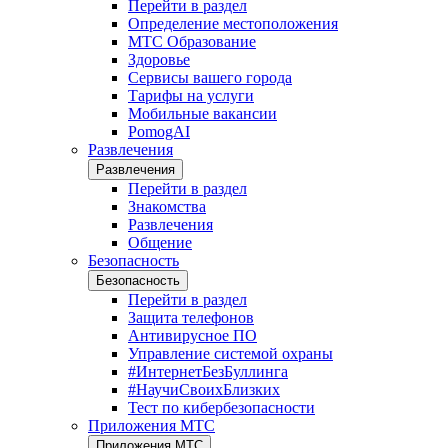
Перейти в раздел
Определение местоположения
МТС Образование
Здоровье
Сервисы вашего города
Тарифы на услуги
Мобильные вакансии
PomogAI
Развлечения
Развлечения
Перейти в раздел
Знакомства
Развлечения
Общение
Безопасность
Безопасность
Перейти в раздел
Защита телефонов
Антивирусное ПО
Управление системой охраны
#ИнтернетБезБуллинга
#НаучиСвоихБлизких
Тест по кибербезопасности
Приложения МТС
Приложения МТС