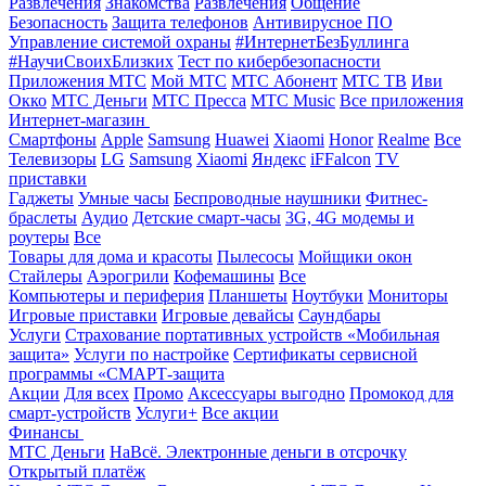
Развлечения
Знакомства
Развлечения
Общение
Безопасность
Защита телефонов
Антивирусное ПО
Управление системой охраны
#ИнтернетБезБуллинга
#НаучиСвоихБлизких
Тест по кибербезопасности
Приложения МТС
Мой МТС
МТС Абонент
МТС ТВ
Иви
Окко
МТС Деньги
МТС Пресса
МТС Music
Все приложения
Интернет-магазин
Смартфоны
Apple
Samsung
Huawei
Xiaomi
Honor
Realme
Все
Телевизоры
LG
Samsung
Xiaomi
Яндекс
iFFalcon
TV
приставки
Гаджеты
Умные часы
Беспроводные наушники
Фитнес-
браслеты
Аудио
Детские смарт-часы
3G, 4G модемы и
роутеры
Все
Товары для дома и красоты
Пылесосы
Мойщики окон
Стайлеры
Аэрогрили
Кофемашины
Все
Компьютеры и периферия
Планшеты
Ноутбуки
Мониторы
Игровые приставки
Игровые девайсы
Саундбары
Услуги
Страхование портативных устройств «Мобильная
защита»
Услуги по настройке
Сертификаты сервисной
программы «СМАРТ-защита
Акции
Для всех
Промо
Аксессуары выгодно
Промокод для
смарт-устройств
Услуги+
Все акции
Финансы
МТС Деньги
НаВсё. Электронные деньги в отсрочку
Открытый платёж