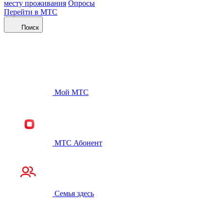
месту проживания
Опросы
Перейти в МТС
Поиск
Мой МТС
МТС Абонент
Семья здесь