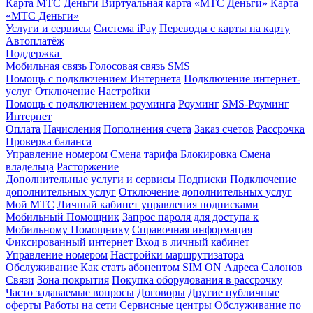
Карта МТС Деньги
Виртуальная карта «МТС Деньги»
Карта
«МТС Деньги»
Услуги и сервисы
Система iPay
Переводы с карты на карту
Автоплатёж
Поддержка
Мобильная связь
Голосовая связь
SMS
Помощь с подключением Интернета
Подключение интернет-
услуг
Отключение
Настройки
Помощь с подключением роуминга
Роуминг
SMS-Роуминг
Интернет
Оплата
Начисления
Пополнения счета
Заказ счетов
Рассрочка
Проверка баланса
Управление номером
Смена тарифа
Блокировка
Смена
владельца
Расторжение
Дополнительные услуги и сервисы
Подписки
Подключение
дополнительных услуг
Отключение дополнительных услуг
Мой МТС
Личный кабинет управления подписками
Мобильный Помощник
Запрос пароля для доступа к
Мобильному Помощнику
Справочная информация
Фиксированный интернет
Вход в личный кабинет
Управление номером
Настройки маршрутизатора
Обслуживание
Как стать абонентом
SIM ON
Адреса Салонов
Связи
Зона покрытия
Покупка оборудования в рассрочку
Часто задаваемые вопросы
Договоры
Другие публичные
оферты
Работы на сети
Сервисные центры
Обслуживание по