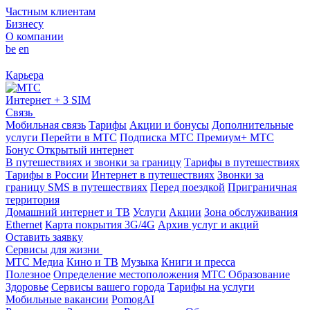
Частным клиентам
Бизнесу
О компании
be
en
Карьера
Интернет + 3 SIM
Связь
Мобильная связь
Тарифы
Акции и бонусы
Дополнительные
услуги
Перейти в МТС
Подписка МТС Премиум+
МТС
Бонус
Открытый интернет
В путешествиях и звонки за границу
Тарифы в путешествиях
Тарифы в России
Интернет в путешествиях
Звонки за
границу
SMS в путешествиях
Перед поездкой
Приграничная
территория
Домашний интернет и ТВ
Услуги
Акции
Зона обслуживания
Ethernet
Карта покрытия 3G/4G
Архив услуг и акций
Оставить заявку
Сервисы для жизни
МТС Медиа
Кино и ТВ
Музыка
Книги и пресса
Полезное
Определение местоположения
МТС Образование
Здоровье
Сервисы вашего города
Тарифы на услуги
Мобильные вакансии
PomogAI