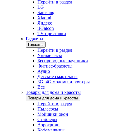
Перейти в раздел
LG
Samsung
Xiaomi
Яндекс
iFFalcon
TV приставки
Гаджеты
Гаджеты
Перейти в раздел
Умные часы
Беспроводные наушники
Фитнес-браслеты
Аудио
Детские смарт-часы
3G, 4G модемы и роутеры
Все
Товары для дома и красоты
Товары для дома и красоты
Перейти в раздел
Пылесосы
Мойщики окон
Стайлеры
Аэрогрили
Кофемашины