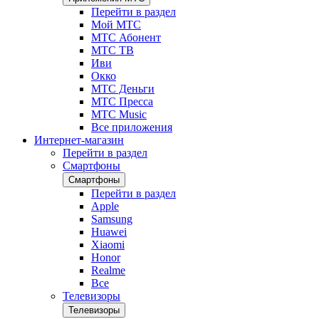
Перейти в раздел
Мой МТС
МТС Абонент
МТС ТВ
Иви
Окко
МТС Деньги
МТС Пресса
МТС Music
Все приложения
Интернет-магазин
Перейти в раздел
Смартфоны
Смартфоны
Перейти в раздел
Apple
Samsung
Huawei
Xiaomi
Honor
Realme
Все
Телевизоры
Телевизоры