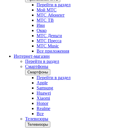
Перейти в раздел
Мой МТС
МТС Абонент
МТС ТВ
Иви
Окко
МТС Деньги
МТС Пресса
МТС Music
Все приложения
Интернет-магазин
Перейти в раздел
Смартфоны
Смартфоны
Перейти в раздел
Apple
Samsung
Huawei
Xiaomi
Honor
Realme
Все
Телевизоры
Телевизоры