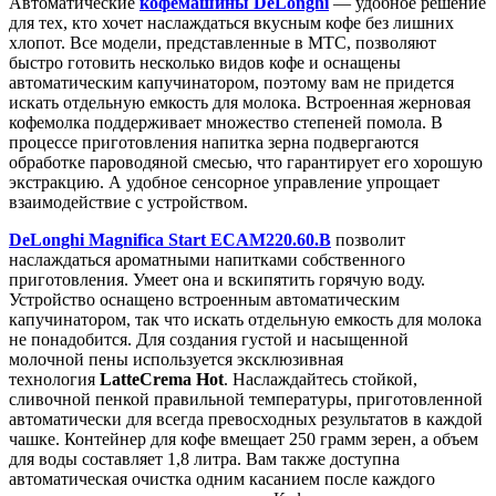
Автоматические
кофемашины DeLonghi
— удобное решение
для тех, кто хочет наслаждаться вкусным кофе без лишних
хлопот. Все модели, представленные в МТС, позволяют
быстро готовить несколько видов кофе и оснащены
автоматическим капучинатором, поэтому вам не придется
искать отдельную емкость для молока. Встроенная жерновая
кофемолка поддерживает множество степеней помола. В
процессе приготовления напитка зерна подвергаются
обработке пароводяной смесью, что гарантирует его хорошую
экстракцию. А удобное сенсорное управление упрощает
взаимодействие с устройством.
DeLonghi Magnifica Start ECAM220.60.B
позволит
наслаждаться ароматными напитками собственного
приготовления. Умеет она и вскипятить горячую воду.
Устройство оснащено встроенным автоматическим
капучинатором, так что искать отдельную емкость для молока
не понадобится. Для создания густой и насыщенной
молочной пены используется эксклюзивная
технология
LatteCrema Hot
. Наслаждайтесь стойкой,
сливочной пенкой правильной температуры, приготовленной
автоматически для всегда превосходных результатов в каждой
чашке. Контейнер для кофе вмещает 250 грамм зерен, а объем
для воды составляет 1,8 литра. Вам также доступна
автоматическая очистка одним касанием после каждого