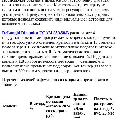
Hot
поможет создавать прекрасную густую пенку для всех
напитков на основе молока. Крепость кофе, температуру
напитка и плотность пенки можно регулировать по своему
усмотрению. Предусмотрено 4
пользовательских профиля,
которые позволят сохранить индивидуальные настройки для
каждого члена семьи.
DeLonghi Dinamica ECAM 350.50.B
располагает 4
предустановленными программами: эспрессо, кофе, капучино
и латте. Доступно 5 степеней крепости напитка и 13 степеней
помола зерен. С ее помощью можно также подогреть молоко
для какао или заварить чай. Автоматическая очистка от
накипи предотвращает скапливание отложений. Поддон для
капель и 1,8-литровая емкость для воды — съемные, что
позволит легко промыть их под водой. Контейнер для зерен
вмещает 300 грамм молотого или зернового кофе.
Перечень моделей кофемашин
со скидками
представлен в
таблице:
Единая
Единая цена
цена по
Платеж в
по акции
Выгода,
акции
рассрочку
Модель
«Промо 2024»
%
«Для
на 2 года*,
со скидкой,
всех»,
руб/ 23 мес
руб.
руб.