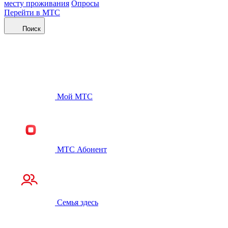
месту проживания
Опросы
Перейти в МТС
Поиск
Мой МТС
МТС Абонент
Семья здесь