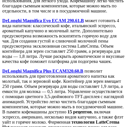
использования, для легкого ухода. Кофемашину легко чистить
благодаря съемным компонентам, которые можно мыть по
отдельности, в том числе и в посудомоечной машине.
DeLonghi Magnifica Evo ECAM 290.61.B
может готовить 4
вида напитков: классический кофе, итальянский эспрессо,
ароматный капучино и молочный латте. Дополнительно
предусмотрена возможность вскипятить горячую воду для
чая. Для создания густой и сливочной молочной пены
предусмотрена эксклюзивная система LatteCrema. Объем
контейнера для зерен составляет 250 грамм, а резервуара для
воды — 1,8 литра. Лучше раскрыть ароматические и вкусовые
качества кофе поможет платформа для подогрева чашек.
DeLonghi Magnifica Plus ECAM320.60.B
позволит
использовать для приготовления ароматного напитка как
молотый, так и зерновой кофе.
Контейнер для зерен вмещает
250 грамм. Объем резервуара для воды составляет 1,9 литра, а
емкости для молока — 0,5 литра. Управление осуществляется
с помощью цветного 3,5-дюймового TFT-дисплея с наглядной
анимацией. Устройство легко чистить благодаря съемным
компонентам, которые можно мыть в посудомоечной машине.
В памяти кофемашины доступно
15 рецептов
, включая
эспрессо, американо, несколько видов капучино, а также флэт
уайт и горячее молоко. Фирменная
технология LatteCrema