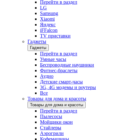
Перейти в раздел
LG
Samsung
Xiaomi
Яндекс
iFFalcon
TV приставки
Гаджеты
Гаджеты
Перейти в раздел
Умные часы
Беспроводные наушники
Фитнес-браслеты
Аудио
Детские смарт-часы
3G, 4G модемы и роутеры
Все
Товары для дома и красоты
Товары для дома и красоты
Перейти в раздел
Пылесосы
Мойщики окон
Стайлеры
Аэрогрили
Кофемашины