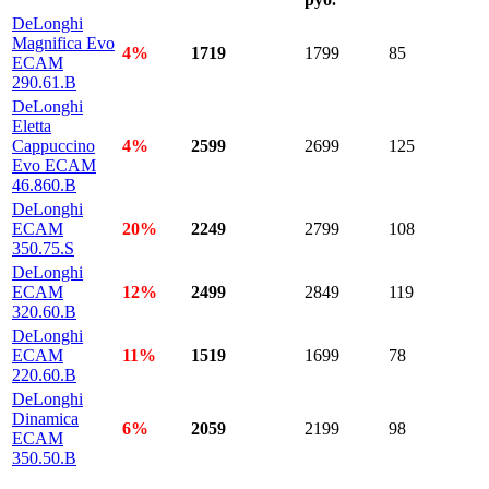
DeLonghi
Magnifica Evo
4%
1719
1799
85
ECAM
290.61.B
DeLonghi
Eletta
Cappuccino
4%
2599
2699
125
Evo ECAM
46.860.B
DeLonghi
ECAM
20%
2249
2799
108
350.75.S
DeLonghi
ECAM
12%
2499
2849
119
320.60.B
DeLonghi
ECAM
11%
1519
1699
78
220.60.B
DeLonghi
Dinamica
6%
2059
2199
98
ECAM
350.50.B