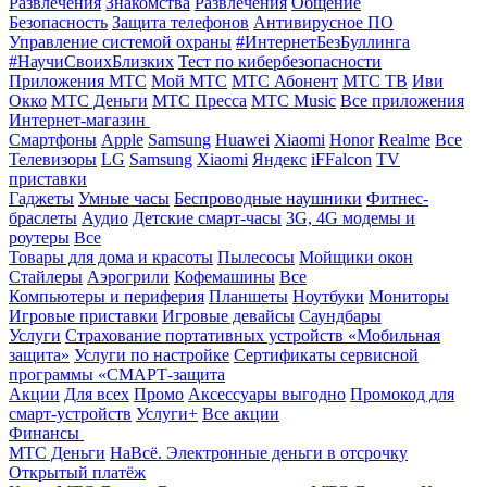
Развлечения
Знакомства
Развлечения
Общение
Безопасность
Защита телефонов
Антивирусное ПО
Управление системой охраны
#ИнтернетБезБуллинга
#НаучиСвоихБлизких
Тест по кибербезопасности
Приложения МТС
Мой МТС
МТС Абонент
МТС ТВ
Иви
Окко
МТС Деньги
МТС Пресса
МТС Music
Все приложения
Интернет-магазин
Смартфоны
Apple
Samsung
Huawei
Xiaomi
Honor
Realme
Все
Телевизоры
LG
Samsung
Xiaomi
Яндекс
iFFalcon
TV
приставки
Гаджеты
Умные часы
Беспроводные наушники
Фитнес-
браслеты
Аудио
Детские смарт-часы
3G, 4G модемы и
роутеры
Все
Товары для дома и красоты
Пылесосы
Мойщики окон
Стайлеры
Аэрогрили
Кофемашины
Все
Компьютеры и периферия
Планшеты
Ноутбуки
Мониторы
Игровые приставки
Игровые девайсы
Саундбары
Услуги
Страхование портативных устройств «Мобильная
защита»
Услуги по настройке
Сертификаты сервисной
программы «СМАРТ-защита
Акции
Для всех
Промо
Аксессуары выгодно
Промокод для
смарт-устройств
Услуги+
Все акции
Финансы
МТС Деньги
НаВсё. Электронные деньги в отсрочку
Открытый платёж