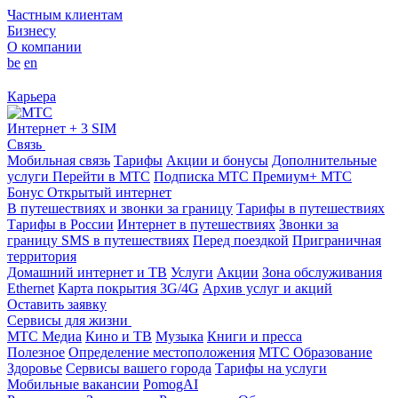
Частным клиентам
Бизнесу
О компании
be
en
Карьера
Интернет + 3 SIM
Связь
Мобильная связь
Тарифы
Акции и бонусы
Дополнительные
услуги
Перейти в МТС
Подписка МТС Премиум+
МТС
Бонус
Открытый интернет
В путешествиях и звонки за границу
Тарифы в путешествиях
Тарифы в России
Интернет в путешествиях
Звонки за
границу
SMS в путешествиях
Перед поездкой
Приграничная
территория
Домашний интернет и ТВ
Услуги
Акции
Зона обслуживания
Ethernet
Карта покрытия 3G/4G
Архив услуг и акций
Оставить заявку
Сервисы для жизни
МТС Медиа
Кино и ТВ
Музыка
Книги и пресса
Полезное
Определение местоположения
МТС Образование
Здоровье
Сервисы вашего города
Тарифы на услуги
Мобильные вакансии
PomogAI