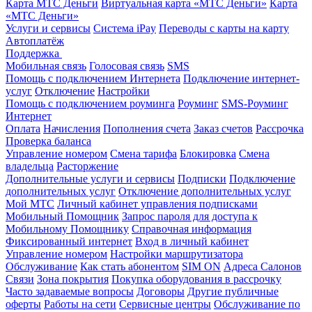
Карта МТС Деньги
Виртуальная карта «МТС Деньги»
Карта
«МТС Деньги»
Услуги и сервисы
Система iPay
Переводы с карты на карту
Автоплатёж
Поддержка
Мобильная связь
Голосовая связь
SMS
Помощь с подключением Интернета
Подключение интернет-
услуг
Отключение
Настройки
Помощь с подключением роуминга
Роуминг
SMS-Роуминг
Интернет
Оплата
Начисления
Пополнения счета
Заказ счетов
Рассрочка
Проверка баланса
Управление номером
Смена тарифа
Блокировка
Смена
владельца
Расторжение
Дополнительные услуги и сервисы
Подписки
Подключение
дополнительных услуг
Отключение дополнительных услуг
Мой МТС
Личный кабинет управления подписками
Мобильный Помощник
Запрос пароля для доступа к
Мобильному Помощнику
Справочная информация
Фиксированный интернет
Вход в личный кабинет
Управление номером
Настройки маршрутизатора
Обслуживание
Как стать абонентом
SIM ON
Адреса Салонов
Связи
Зона покрытия
Покупка оборудования в рассрочку
Часто задаваемые вопросы
Договоры
Другие публичные
оферты
Работы на сети
Сервисные центры
Обслуживание по