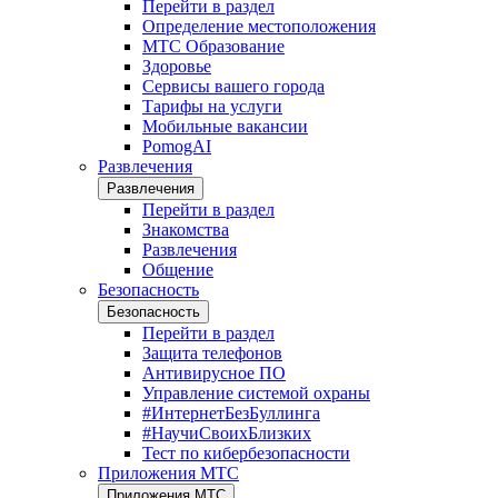
Перейти в раздел
Определение местоположения
МТС Образование
Здоровье
Сервисы вашего города
Тарифы на услуги
Мобильные вакансии
PomogAI
Развлечения
Развлечения
Перейти в раздел
Знакомства
Развлечения
Общение
Безопасность
Безопасность
Перейти в раздел
Защита телефонов
Антивирусное ПО
Управление системой охраны
#ИнтернетБезБуллинга
#НаучиСвоихБлизких
Тест по кибербезопасности
Приложения МТС
Приложения МТС