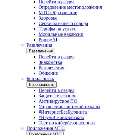
Перейти в раздел
Определение местоположения
МТС Образование
Здоровье
Сервисы вашего города
Тарифы на услуги
Мобильные вакансии
PomogAI
Развлечения
Развлечения
Перейти в раздел
Знакомства
Развлечения
Общение
Безопасность
Безопасность
Перейти в раздел
Защита телефонов
Антивирусное ПО
Управление системой охраны
#ИнтернетБезБуллинга
#НаучиСвоихБлизких
Тест по кибербезопасности
Приложения МТС
Приложения МТС