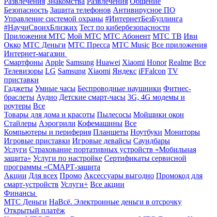
Развлечения
Знакомства
Развлечения
Общение
Безопасность
Защита телефонов
Антивирусное ПО
Управление системой охраны
#ИнтернетБезБуллинга
#НаучиСвоихБлизких
Тест по кибербезопасности
Приложения МТС
Мой МТС
МТС Абонент
МТС ТВ
Иви
Окко
МТС Деньги
МТС Пресса
МТС Music
Все приложения
Интернет-магазин
Смартфоны
Apple
Samsung
Huawei
Xiaomi
Honor
Realme
Все
Телевизоры
LG
Samsung
Xiaomi
Яндекс
iFFalcon
TV
приставки
Гаджеты
Умные часы
Беспроводные наушники
Фитнес-
браслеты
Аудио
Детские смарт-часы
3G, 4G модемы и
роутеры
Все
Товары для дома и красоты
Пылесосы
Мойщики окон
Стайлеры
Аэрогрили
Кофемашины
Все
Компьютеры и периферия
Планшеты
Ноутбуки
Мониторы
Игровые приставки
Игровые девайсы
Саундбары
Услуги
Страхование портативных устройств «Мобильная
защита»
Услуги по настройке
Сертификаты сервисной
программы «СМАРТ-защита
Акции
Для всех
Промо
Аксессуары выгодно
Промокод для
смарт-устройств
Услуги+
Все акции
Финансы
МТС Деньги
НаВсё. Электронные деньги в отсрочку
Открытый платёж