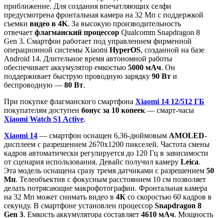
приближение. Для создания впечатляющих селфи
предусмотрена фронтальная камера на 32 Мп с поддержкой
съемки
видео в 4K
. За высокую производительность
отвечает
флагманский процессор
Qualcomm Snapdragon 8
Gen 3. Cмартфон работает под управлением фирменной
операционной системы Xiaomi
HyperOS
, созданной на базе
Android 14. Длительное время автономной работы
обеспечивает аккумулятор емкостью
5000 мАч
. Он
поддерживает быструю проводную зарядку
90 Вт
и
беспроводную —
80 Вт
.
При покупке флагманского смартфона
Xiaomi 14 12/512 ГБ
покупателям доступен
бонус за 10 копеек
— смарт-часы
Xiaomi Watch S1 Active
.
Xiaomi 14
— смартфон оснащен 6,36-дюймовым
AMOLED
-
дисплеем с разрешением 2670х1200 пикселей. Частота смены
кадров автоматически регулируется до 120 Гц в зависимости
от сценария использования. Девайс получил камеру
Leica
.
Эта модель оснащена сразу тремя датчиками с разрешением
50
Мп
. Телеобъектив с фокусным расстоянием 10 см позволяет
делать потрясающие макрофотографии. Фронтальная камера
на 32 Мп может снимать видео в
4К
со скоростью 60 кадров в
секунду. В смартфоне установлен процессор
Snapdragon 8
Gen 3
. Емкость аккумулятора составляет
4610 мАч
. Мощность