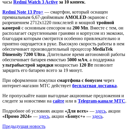
часы
Redmi Watch 3 Active
за 10 копеек
.
Redmi Note 13 Pro+
— смартфон, который оснащен
премиальным 6,67-дюймовым
AMOLED
-экраном с
разрешением 2712х1220 пикслелей и мощной
тройной
камерой
с основным сенсором на
200 Мп
. Вместе с тем, он
располагает скругленными гранями и корпусом из экокожи,
благодаря которым смотрится особенно привлекательно и
приятно ощущается в руке. Высокую скорость работы в нем
обеспечивает производительный процессор
MediaTek
Dimensity 7200 Ultra
. Длительное время автономной работы
обеспечивает батарея емкостью
5000 мАч
,
а поддержка
ультрабыстрой зарядки
мощностью
120 Вт
позволит
зарядить его батарею всего за 19 минут.
При оформлении покупки
смартфона с бонусом
через
интернет-магазин МТС действует
бесплатная доставка
.
Не пропускайте наши выгодные акционные предложения и
следите за новостями на
сайте
или в
Telegram-канале МТС
.
Подробнее об условиях акции
«Для всех»
—
здесь
, акции
«Промо 2024»
—
здесь
, акции
«Бонус+»
—
здесь
.
Предыдущая
новость