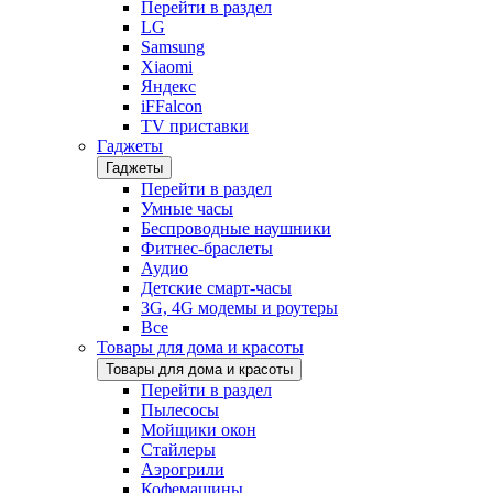
Перейти в раздел
LG
Samsung
Xiaomi
Яндекс
iFFalcon
TV приставки
Гаджеты
Гаджеты
Перейти в раздел
Умные часы
Беспроводные наушники
Фитнес-браслеты
Аудио
Детские смарт-часы
3G, 4G модемы и роутеры
Все
Товары для дома и красоты
Товары для дома и красоты
Перейти в раздел
Пылесосы
Мойщики окон
Стайлеры
Аэрогрили
Кофемашины