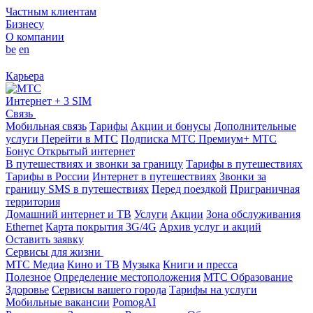
Частным клиентам
Бизнесу
О компании
be
en
Карьера
Интернет + 3 SIM
Связь
Мобильная связь
Тарифы
Акции и бонусы
Дополнительные
услуги
Перейти в МТС
Подписка МТС Премиум+
МТС
Бонус
Открытый интернет
В путешествиях и звонки за границу
Тарифы в путешествиях
Тарифы в России
Интернет в путешествиях
Звонки за
границу
SMS в путешествиях
Перед поездкой
Приграничная
территория
Домашний интернет и ТВ
Услуги
Акции
Зона обслуживания
Ethernet
Карта покрытия 3G/4G
Архив услуг и акций
Оставить заявку
Сервисы для жизни
МТС Медиа
Кино и ТВ
Музыка
Книги и пресса
Полезное
Определение местоположения
МТС Образование
Здоровье
Сервисы вашего города
Тарифы на услуги
Мобильные вакансии
PomogAI