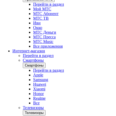
Перейти в раздел
Мой МТС
МТС Абонент
МТС ТВ
Иви
Окко
МТС Деньги
МТС Пресса
МТС Music
Все приложения
Интернет-магазин
Перейти в раздел
Смартфоны
Смартфоны
Перейти в раздел
Apple
Samsung
Huawei
Xiaomi
Honor
Realme
Все
Телевизоры
Телевизоры