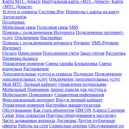
Карта МТС Деньги
Виртуальная карта «МТС Деньги»
Карта
«МТС Деньги»
Услуги и сервисы
Система iPay
Переводы с карты на карту
Автоплатёж
Поддержка
Мобильная связь
Голосовая связь
SMS
Помощь с подключением Интернета
Подключение интернет-
услуг
Отключение
Настройки
Помощь с подключением роуминга
Роуминг
SMS-Роуминг
Интернет
Оплата
Начисления
Пополнения счета
Заказ счетов
Рассрочка
Проверка баланса
Управление номером
Смена тарифа
Блокировка
Смена
владельца
Расторжение
Дополнительные услуги и сервисы
Подписки
Подключение
дополнительных услуг
Отключение дополнительных услуг
Мой МТС
Личный кабинет управления подписками
Мобильный Помощник
Запрос пароля для доступа к
Мобильному Помощнику
Справочная информация
Фиксированный интернет
Вход в личный кабинет
Управление номером
Настройки маршрутизатора
Обслуживание
Как стать абонентом
SIM ON
Адреса Салонов
Связи
Зона покрытия
Покупка оборудования в рассрочку
Часто задаваемые вопросы
Договоры
Другие публичные
оферты
Работы на сети
Сервисные центры
Обслуживание по