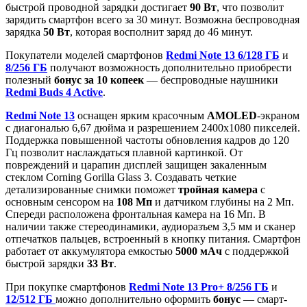
быстрой проводной зарядки достигает
90 Вт
, что позволит
зарядить смартфон всего за 30 минут. Возможна беспроводная
зарядка
50 Вт
, которая восполнит заряд до 46 минут.
Покупатели моделей смартфонов
Redmi Note 13 6/128 ГБ
и
8/256 ГБ
получают возможность дополнительно приобрести
полезный
бонус за 10 копеек
— беспроводные наушники
Redmi Buds 4 Active
.
Redmi Note 13
оснащен ярким красочным
AMOLED
-экраном
с диагональю 6,67 дюйма и разрешением 2400х1080 пикселей.
Поддержка повышенной частоты обновления кадров до 120
Гц позволит наслаждаться плавной картинкой. От
повреждений и царапин дисплей защищен закаленным
стеклом Corning Gorilla Glass 3. Создавать четкие
детализированные снимки поможет
тройная камера
с
основным сенсором на
108 Мп
и датчиком глубины на 2 Мп.
Спереди расположена фронтальная камера на 16 Мп. В
наличии также стереодинамики, аудиоразъем 3,5 мм и сканер
отпечатков пальцев, встроенный в кнопку питания. Смартфон
работает от аккумулятора емкостью
5000 мАч
с поддержкой
быстрой зарядки
33 Вт
.
При покупке смартфонов
Redmi Note 13 Pro+ 8/256 ГБ
и
12/512 ГБ
можно дополнительно оформить
бонус
— смарт-