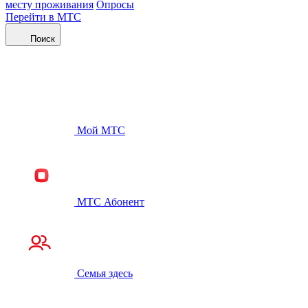
месту проживания
Опросы
Перейти в МТС
Поиск
Мой МТС
МТС Абонент
Семья здесь