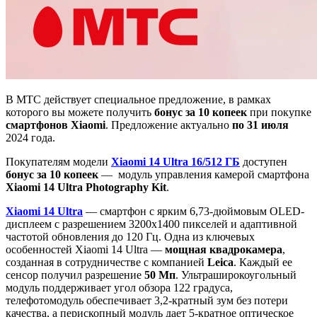
В МТС действует специальное предложение, в рамках
которого вы можете получить
бонус за 10 копеек
при покупке
смартфонов
Xiaomi
. Предложение актуально
по 31 июля
2024 года.
Покупателям модели
Xiaomi 14 Ultra 16/512 ГБ
доступен
бонус за 10 копеек
— модуль управления камерой смартфона
Xiaomi 14 Ultra Photography Kit
.
Xiaomi 14 Ultra
— смартфон с ярким 6,73-дюймовым OLED-
дисплеем с разрешением 3200х1400 пикселей и адаптивной
частотой обновления до 120 Гц. Одна из ключевых
особенностей Xiaomi 14 Ultra —
мощная квадрокамера
,
созданная в сотрудничестве с компанией
Leica
. Каждый ее
сенсор получил разрешение
50 Мп
. Ультраширокоугольный
модуль поддерживает угол обзора 122 градуса,
телефотомодуль обеспечивает 3,2-кратный зум без потери
качества, а перископный модуль дает 5-кратное оптическое