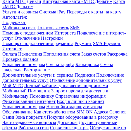
Карта МТС Деньги
Виртуальная карта «МТС Деньги»
Карта
«МТС Деньги»
Услуги и сервисы
Система iPay
Переводы с карты на карту
Автоплатёж
Поддержка
Мобильная связь
Голосовая связь
SMS
Помощь с подключением Интернета
Подключение интернет-
услуг
Отключение
Настройки
Помощь с подключением роуминга
Роуминг
SMS-Роуминг
Интернет
Оплата
Начисления
Пополнения счета
Заказ счетов
Рассрочка
Проверка баланса
Управление номером
Смена тарифа
Блокировка
Смена
владельца
Расторжение
Дополнительные услуги и сервисы
Подписки
Подключение
дополнительных услуг
Отключение дополнительных услуг
Мой МТС
Личный кабинет управления подписками
Мобильный Помощник
Запрос пароля для доступа к
Мобильному Помощнику
Справочная информация
Фиксированный интернет
Вход в личный кабинет
Управление номером
Настройки маршрутизатора
Обслуживание
Как стать абонентом
SIM ON
Адреса Салонов
Связи
Зона покрытия
Покупка оборудования в рассрочку
Часто задаваемые вопросы
Договоры
Другие публичные
оферты
Работы на сети
Сервисные центры
Обслуживание по