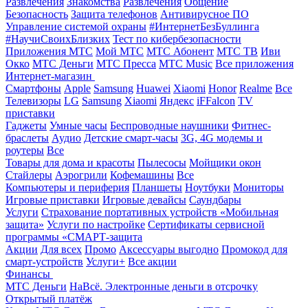
Развлечения
Знакомства
Развлечения
Общение
Безопасность
Защита телефонов
Антивирусное ПО
Управление системой охраны
#ИнтернетБезБуллинга
#НаучиСвоихБлизких
Тест по кибербезопасности
Приложения МТС
Мой МТС
МТС Абонент
МТС ТВ
Иви
Окко
МТС Деньги
МТС Пресса
МТС Music
Все приложения
Интернет-магазин
Смартфоны
Apple
Samsung
Huawei
Xiaomi
Honor
Realme
Все
Телевизоры
LG
Samsung
Xiaomi
Яндекс
iFFalcon
TV
приставки
Гаджеты
Умные часы
Беспроводные наушники
Фитнес-
браслеты
Аудио
Детские смарт-часы
3G, 4G модемы и
роутеры
Все
Товары для дома и красоты
Пылесосы
Мойщики окон
Стайлеры
Аэрогрили
Кофемашины
Все
Компьютеры и периферия
Планшеты
Ноутбуки
Мониторы
Игровые приставки
Игровые девайсы
Саундбары
Услуги
Страхование портативных устройств «Мобильная
защита»
Услуги по настройке
Сертификаты сервисной
программы «СМАРТ-защита
Акции
Для всех
Промо
Аксессуары выгодно
Промокод для
смарт-устройств
Услуги+
Все акции
Финансы
МТС Деньги
НаВсё. Электронные деньги в отсрочку
Открытый платёж