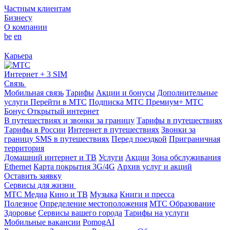
Частным клиентам
Бизнесу
О компании
be
en
Карьера
Интернет + 3 SIM
Связь
Мобильная связь
Тарифы
Акции и бонусы
Дополнительные
услуги
Перейти в МТС
Подписка МТС Премиум+
МТС
Бонус
Открытый интернет
В путешествиях и звонки за границу
Тарифы в путешествиях
Тарифы в России
Интернет в путешествиях
Звонки за
границу
SMS в путешествиях
Перед поездкой
Приграничная
территория
Домашний интернет и ТВ
Услуги
Акции
Зона обслуживания
Ethernet
Карта покрытия 3G/4G
Архив услуг и акций
Оставить заявку
Сервисы для жизни
МТС Медиа
Кино и ТВ
Музыка
Книги и пресса
Полезное
Определение местоположения
МТС Образование
Здоровье
Сервисы вашего города
Тарифы на услуги
Мобильные вакансии
PomogAI