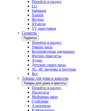
Перейти в раздел
LG
Samsung
Xiaomi
Яндекс
iFFalcon
TV приставки
Гаджеты
Гаджеты
Перейти в раздел
Умные часы
Беспроводные наушники
Фитнес-браслеты
Аудио
Детские смарт-часы
3G, 4G модемы и роутеры
Все
Товары для дома и красоты
Товары для дома и красоты
Перейти в раздел
Пылесосы
Мойщики окон
Стайлеры
Аэрогрили
Кофемашины