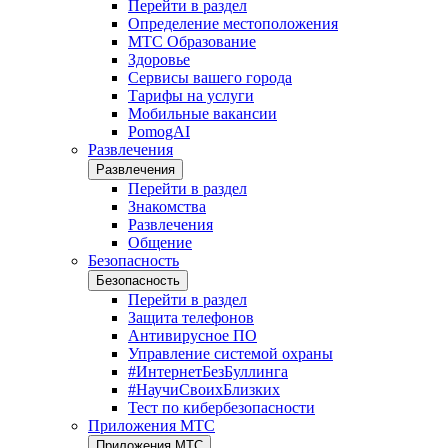
Перейти в раздел
Определение местоположения
МТС Образование
Здоровье
Сервисы вашего города
Тарифы на услуги
Мобильные вакансии
PomogAI
Развлечения
Развлечения
Перейти в раздел
Знакомства
Развлечения
Общение
Безопасность
Безопасность
Перейти в раздел
Защита телефонов
Антивирусное ПО
Управление системой охраны
#ИнтернетБезБуллинга
#НаучиСвоихБлизких
Тест по кибербезопасности
Приложения МТС
Приложения МТС