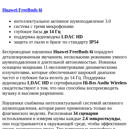
Huawei FreeBuds 6i
интеллектуальное активное шумоподавление 3.0
система с тремя микрофонами
глубокие басы
до 14 Гц
поддержка аудиокодека
LDAC HD
защита от пыли и брызг по стандарту
IP54
Беспроводные наушники
Huawei FreeBuds 6i
порадуют
детализированным звучанием, несколькими режимами умного
шумоподавления и длительной автономностью. Новинка
оснащена мощными 11-миллиметровыми динамическими
излучателями, которые обеспечивают широкий диапазон
частот и глубокие басы вплоть до 14 Гц. Поддержка
аудиокодека
LDAC HD
и сертификация
Hi-Res Audio Wireless
свидетельствуют о том, что они способны воспроизводить
музыку в высоком разрешении.
Наушники снабжены интеллектуальной системой активного
шумоподавления, которая ранее применялась только во
флагманских моделях. Распознавая
34 сценария
использования и измеряя шумы каждые
2.6 микросекунды
,
они подстраиваются к окружающей среде, чтобы эффективнее
отсечь посторонние звуки. Три встроенных микрофона и