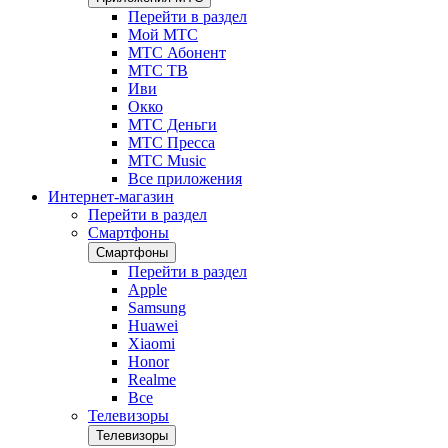
Перейти в раздел
Мой МТС
МТС Абонент
МТС ТВ
Иви
Окко
МТС Деньги
МТС Пресса
МТС Music
Все приложения
Интернет-магазин
Перейти в раздел
Смартфоны
Смартфоны
Перейти в раздел
Apple
Samsung
Huawei
Xiaomi
Honor
Realme
Все
Телевизоры
Телевизоры