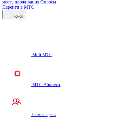
месту проживания
Опросы
Перейти в МТС
Поиск
Мой МТС
МТС Абонент
Семья здесь