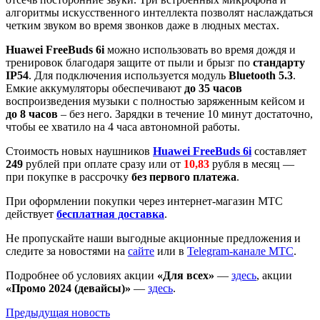
алгоритмы искусственного интеллекта позволят наслаждаться
четким звуком во время звонков даже в людных местах.
Huawei FreeBuds 6i
можно использовать во время дождя и
тренировок благодаря защите от пыли и брызг по
стандарту
IP54
. Для подключения используется модуль
Bluetooth 5.3
.
Емкие аккумуляторы обеспечивают
до 35 часов
воспроизведения музыки с полностью заряженным кейсом и
до 8 часов
– без него. Зарядки в течение 10 минут достаточно,
чтобы ее хватило на 4 часа автономной работы.
Стоимость новых наушников
Huawei FreeBuds 6i
составляет
249
рублей при оплате сразу или от
10,83
рубля в месяц —
при покупке в рассрочку
без первого платежа
.
При оформлении покупки через интернет-магазин МТС
действует
бесплатная доставка
.
Не пропускайте наши выгодные акционные предложения и
следите за новостями на
сайте
или в
Telegram-канале МТС
.
Подробнее об условиях акции
«Для всех»
—
здесь
, акции
«Промо 2024
(девайсы)»
—
здесь
.
Предыдущая
новость