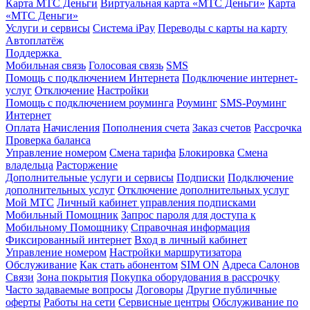
Карта МТС Деньги
Виртуальная карта «МТС Деньги»
Карта
«МТС Деньги»
Услуги и сервисы
Система iPay
Переводы с карты на карту
Автоплатёж
Поддержка
Мобильная связь
Голосовая связь
SMS
Помощь с подключением Интернета
Подключение интернет-
услуг
Отключение
Настройки
Помощь с подключением роуминга
Роуминг
SMS-Роуминг
Интернет
Оплата
Начисления
Пополнения счета
Заказ счетов
Рассрочка
Проверка баланса
Управление номером
Смена тарифа
Блокировка
Смена
владельца
Расторжение
Дополнительные услуги и сервисы
Подписки
Подключение
дополнительных услуг
Отключение дополнительных услуг
Мой МТС
Личный кабинет управления подписками
Мобильный Помощник
Запрос пароля для доступа к
Мобильному Помощнику
Справочная информация
Фиксированный интернет
Вход в личный кабинет
Управление номером
Настройки маршрутизатора
Обслуживание
Как стать абонентом
SIM ON
Адреса Салонов
Связи
Зона покрытия
Покупка оборудования в рассрочку
Часто задаваемые вопросы
Договоры
Другие публичные
оферты
Работы на сети
Сервисные центры
Обслуживание по