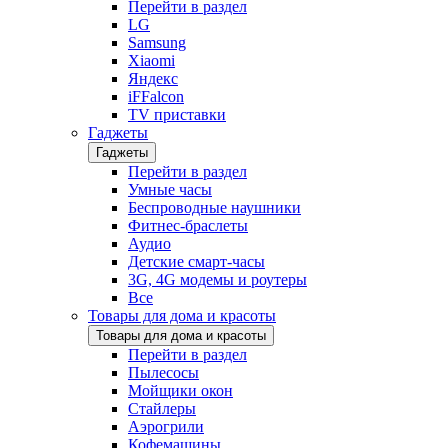
Перейти в раздел
LG
Samsung
Xiaomi
Яндекс
iFFalcon
TV приставки
Гаджеты
Гаджеты
Перейти в раздел
Умные часы
Беспроводные наушники
Фитнес-браслеты
Аудио
Детские смарт-часы
3G, 4G модемы и роутеры
Все
Товары для дома и красоты
Товары для дома и красоты
Перейти в раздел
Пылесосы
Мойщики окон
Стайлеры
Аэрогрили
Кофемашины