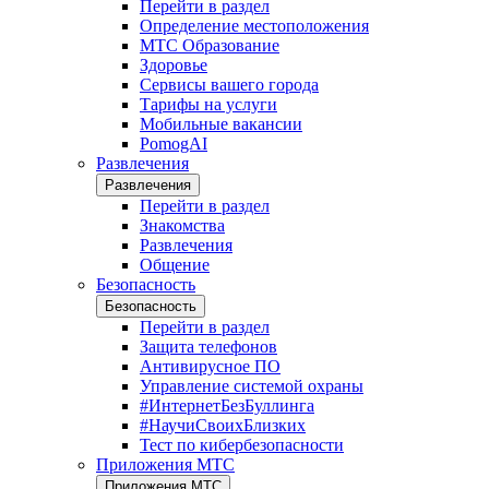
Перейти в раздел
Определение местоположения
МТС Образование
Здоровье
Сервисы вашего города
Тарифы на услуги
Мобильные вакансии
PomogAI
Развлечения
Развлечения
Перейти в раздел
Знакомства
Развлечения
Общение
Безопасность
Безопасность
Перейти в раздел
Защита телефонов
Антивирусное ПО
Управление системой охраны
#ИнтернетБезБуллинга
#НаучиСвоихБлизких
Тест по кибербезопасности
Приложения МТС
Приложения МТС