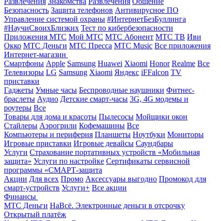
Развлечения
Знакомства
Развлечения
Общение
Безопасность
Защита телефонов
Антивирусное ПО
Управление системой охраны
#ИнтернетБезБуллинга
#НаучиСвоихБлизких
Тест по кибербезопасности
Приложения МТС
Мой МТС
МТС Абонент
МТС ТВ
Иви
Окко
МТС Деньги
МТС Пресса
МТС Music
Все приложения
Интернет-магазин
Смартфоны
Apple
Samsung
Huawei
Xiaomi
Honor
Realme
Все
Телевизоры
LG
Samsung
Xiaomi
Яндекс
iFFalcon
TV
приставки
Гаджеты
Умные часы
Беспроводные наушники
Фитнес-
браслеты
Аудио
Детские смарт-часы
3G, 4G модемы и
роутеры
Все
Товары для дома и красоты
Пылесосы
Мойщики окон
Стайлеры
Аэрогрили
Кофемашины
Все
Компьютеры и периферия
Планшеты
Ноутбуки
Мониторы
Игровые приставки
Игровые девайсы
Саундбары
Услуги
Страхование портативных устройств «Мобильная
защита»
Услуги по настройке
Сертификаты сервисной
программы «СМАРТ-защита
Акции
Для всех
Промо
Аксессуары выгодно
Промокод для
смарт-устройств
Услуги+
Все акции
Финансы
МТС Деньги
НаВсё. Электронные деньги в отсрочку
Открытый платёж