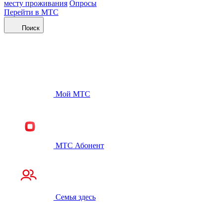
месту проживания
Опросы
Перейти в МТС
Поиск
Мой МТС
МТС Абонент
Семья здесь