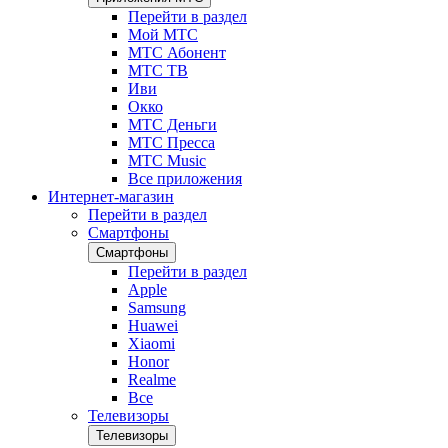
Перейти в раздел
Мой МТС
МТС Абонент
МТС ТВ
Иви
Окко
МТС Деньги
МТС Пресса
МТС Music
Все приложения
Интернет-магазин
Перейти в раздел
Смартфоны
Смартфоны
Перейти в раздел
Apple
Samsung
Huawei
Xiaomi
Honor
Realme
Все
Телевизоры
Телевизоры