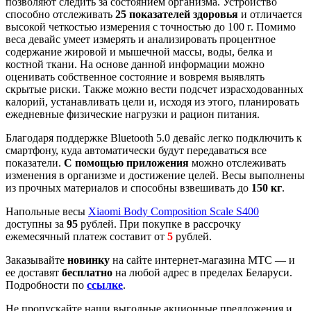
позволяют следить за состоянием организма. Устройство
способно отслеживать
25 показателей здоровья
и отличается
высокой четкостью измерения с точностью до 100 г. Помимо
веса девайс умеет измерять и анализировать процентное
содержание жировой и мышечной массы, воды, белка и
костной ткани. На основе данной информации можно
оценивать собственное состояние и вовремя выявлять
скрытые риски. Также можно вести подсчет израсходованных
калорий, устанавливать цели и, исходя из этого, планировать
ежедневные физические нагрузки и рацион питания.
Благодаря поддержке Bluetooth 5.0 девайс легко подключить к
смартфону, куда автоматически будут передаваться все
показатели.
С помощью приложения
можно отслеживать
изменения в организме и достижение целей. Весы выполнены
из прочных материалов и способны взвешивать до
150 кг
.
Напольные весы
Xiaomi Body Composition Scale S400
доступны за
95
рублей. При покупке в рассрочку
ежемесячный платеж составит от
5
рублей.
Заказывайте
новинку
на сайте интернет-магазина МТС — и
ее доставят
бесплатно
на любой адрес в пределах Беларуси.
Подробности по
ссылке
.
Не пропускайте наши выгодные акционные предложения и