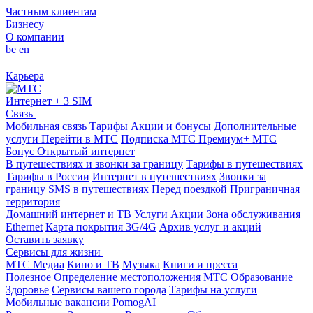
Частным клиентам
Бизнесу
О компании
be
en
Карьера
Интернет + 3 SIM
Связь
Мобильная связь
Тарифы
Акции и бонусы
Дополнительные
услуги
Перейти в МТС
Подписка МТС Премиум+
МТС
Бонус
Открытый интернет
В путешествиях и звонки за границу
Тарифы в путешествиях
Тарифы в России
Интернет в путешествиях
Звонки за
границу
SMS в путешествиях
Перед поездкой
Приграничная
территория
Домашний интернет и ТВ
Услуги
Акции
Зона обслуживания
Ethernet
Карта покрытия 3G/4G
Архив услуг и акций
Оставить заявку
Сервисы для жизни
МТС Медиа
Кино и ТВ
Музыка
Книги и пресса
Полезное
Определение местоположения
МТС Образование
Здоровье
Сервисы вашего города
Тарифы на услуги
Мобильные вакансии
PomogAI